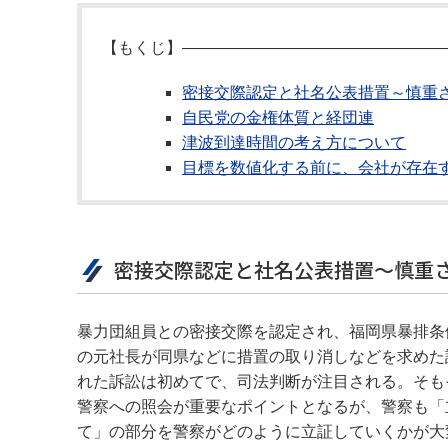
【もくじ】――――――――――――――――
密接交際認定と社名公表措置～慎重
自民党の金権体質と経団連
津波到達時間の考え方について
目標を数値化する前に、会社が存在す
密接交際認定と社名公表措置～慎重
暴力団組員との密接交際を認定され、福岡県暴排条
の元社長が同県などに措置の取り消しなどを求めた
れた訴訟は初めてで、司法判断が注目される。そも
警察への照会が重要なポイントとなるが、警察も「
て」の部分を警察がどのように立証していくかが大