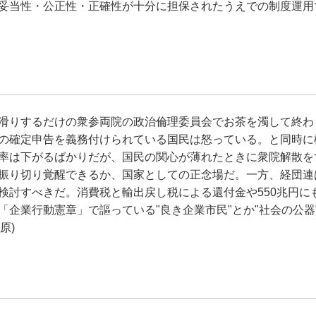
妥当性・公正性・正確性が十分に担保されたうえでの制度運用
滑りするだけの衆参両院の政治倫理委員会でお茶を濁して終わ
の確定申告を義務付けられている国民は怒っている。と同時に
率は下がるばかりだが、国民の関心が薄れたときに衆院解散を
振り切り覚醒できるか、国家としての正念場だ。一方、経団連
検討すべきだ。消費税と輸出戻し税による還付金や550兆円に
企業行動憲章」で謳っている"良き企業市民"とか"社会の公器
原)