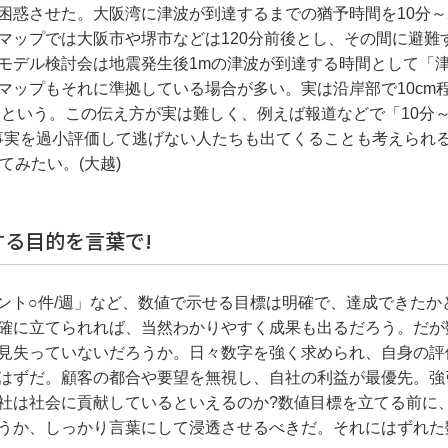
困惑させた。大阪湾に津波が到達するまでの猶予時間を10分～
マップでは大阪市や堺市などは120分前後とし、その間に避難
モデル検討会は地震発生後1mの津波が到達する時間として「津
マップもそれに準拠している場合が多い。実は沿岸部で10cm
るという。この伝え方が実は難しく、例えば報道などで「10分～
、事実を過小評価して逃げない人たちも出てくることも考えられ
てみたい。(大越)
る目的を言葉で!
イント○件/週」など、数値で示せる目標は明確で、達成できたか
確に立てられれば、当然わかりやすく成果も出るだろう。だが
見失っていないだろうか。日々数字を強く求められ、自身の評
はずだ。顧客の都合や要望を無視し、自社の利益が最優先。強
社は社会に貢献しているといえるのか?数値目標を立てる前に
うか、しっかり言葉にして浸透させるべきだ。それにはずれた