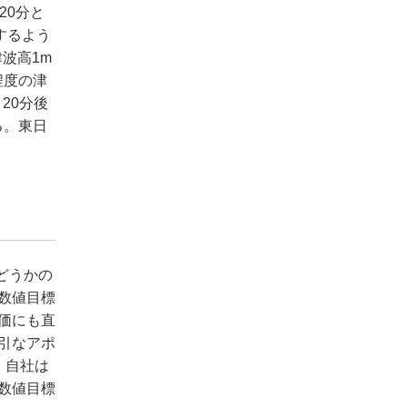
20分と
するよう
波高1m
程度の津
20分後
る。東日
どうかの
数値目標
価にも直
引なアポ
、自社は
数値目標