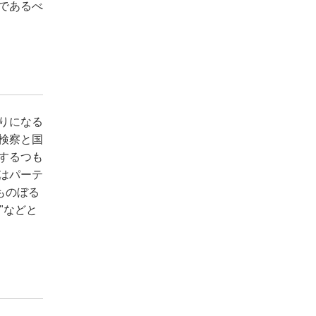
であるべ
りになる
検察と国
するつも
はパーテ
ものぼる
"などと