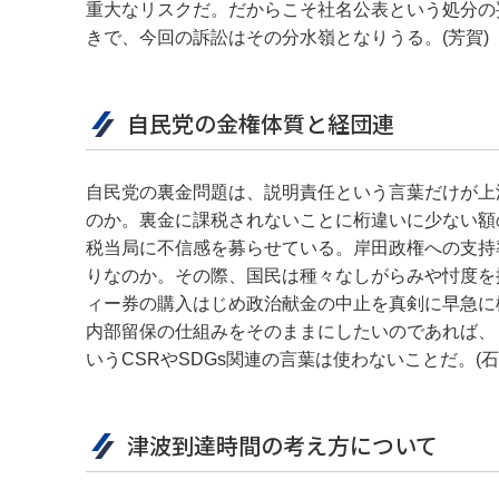
重大なリスクだ。だからこそ社名公表という処分の
きで、今回の訴訟はその分水嶺となりうる。(芳賀)
自民党の金権体質と経団連
自民党の裏金問題は、説明責任という言葉だけが上
のか。裏金に課税されないことに桁違いに少ない額
税当局に不信感を募らせている。岸田政権への支持
りなのか。その際、国民は種々なしがらみや忖度を
ィー券の購入はじめ政治献金の中止を真剣に早急に
内部留保の仕組みをそのままにしたいのであれば、「
いうCSRやSDGs関連の言葉は使わないことだ。(石
津波到達時間の考え方について