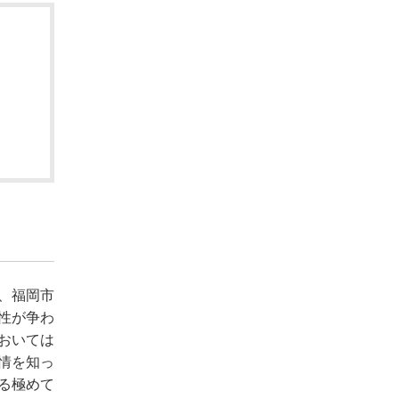
、福岡市
性が争わ
おいては
情を知っ
る極めて