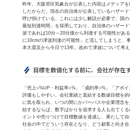
昨年、大阪管区気象台が公表した内容はメディアを
したからだ。現在の自治体が公表しているハザード
呼び掛けている。これには少し解説が必要で、国の
最短到達時間」を採用しており、自治体のハザード
波であれば10分～20分後から到達する可能性があ
に10cmの津波到達の可能性」と流してしまうと
本大震災から今日で13年。改めて津波について考え
目標を数値化する前に、会社が存在す
「売上○%UP・利益率○%」「成約率○%」「アポ
評価もしやすい。会社業績と直結する数値目標を的
に気を取られ、いつの間にかパーパスや企業理念を
結するならば、数字ばかりを追求する人も出てくる
イントや売りつけで目標数値を達成し、果たして自
社会の中でどういう存在となり、どう顧客と向き合