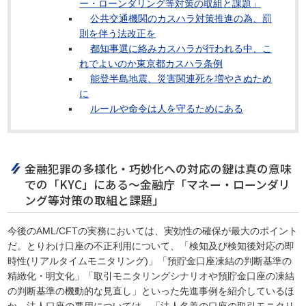
ー・ローンダリング等対策の取組と課題」
公共交通機関のカスハラ対策推進の為、罰
則を伴う法改正を
都知事選に絡みカスハラが行われる中、こ
れでよいのか東京都カスハラ条例
能登半島地震、災害関連死を増やさぬため
に
ルールや命令は人を守るためにある
金融犯罪の多様化・巧妙化への対応の鍵は真の意味
での「KYC」にある～金融庁「マネー・ローンダリ
ング等対策の取組と課題」
今後のAML/CFTの実務においては、実効性の確保が最大のポイント
だ。とりわけ口座の不正利用について、「検知及び検知後対応の即
時性(リアルタイムモニタリング)」「預貯金口座凍結の判断基準の
精緻化・明文化」「取引モニタリングシナリオや預貯金口座の凍結
の判断基準の機動的な見直し」といった先進事例を紹介しているほ