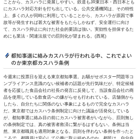
ことから、カスハラに発展しやすい。鉄道もJR東日本・西日本とも
にカスハラ対応方針を打ち出している。公共交通機関は、その特性
上、多くの人が同時に利用していることから、カスハラが原因で事
故等が発生すれば甚大な被害をもたらしかねず、安全運行に向け
て、カスハラ抑止に向けた社会的要請は強い。実効性を担保するた
めにも業法・関連法規での罰則化が望まれる。(西尾)
都知事選に絡みカスハラが行われる中、これでよい
のか東京都カスハラ条例
今週末に投票日を迎える東京都知事選。お騒がせポスター問題等コ
ンプライアンス意識のない候補者の話題が先行気味だが、特定候補
者を応援した食品会社の社長の発言に反発して、当該食品会社の商
品を使用している飲食店への嫌がらせも行われている。店舗側から
したら、自分たちに関係のない事象によるもので完全なカスハラ
だ。東京都ではカスハラ条例制定に向けた議論が活発化している
が、都知事選に絡み目の前にカスハラ被害者がいながら、罰則無し
の条例制定では、真の被害者救済に繋がるはずもない。条例は当
然、東京都職員も適用対象となる。罰則を伴わない条例を作ったと
ころで、都職員は安心して公務に取り組めるのか。都民は、自分自