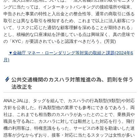
か、法人口座の悪用については、「法人名義の口座の取引モニタリ
ングに当たっては、インターネットバンキングの接続場所や端末、
申告された事業の特性と入出金との整合性等、通常の商取引に係る
取引とは異なる取引を検知するため、これまで以上に法人顧客につ
いて、リスクに応じた適切な顧客理解を深めることが期待される」
とし、積極的な口座凍結を評価している点は興味深く、真の意味で
の「KYC」が要請されていると認識すべきだろう。(芳賀)
▼金融庁 マネー・ローンダリング等対策の取組と課題(2024年6
月)
公共交通機関のカスハラ対策推進の為、罰則を伴う
法改正を
ANAとJALは、タッグを組んで、カスハラの行為類型(9類型)や対応
方針を公表した。行為類型他の業界でも参考にできるであろう。両
社は、これまでも相当数のカスハラがあったとのことで、乗務員や
職員を守る為に、カスハラに対しては毅然とした対応を行う。飛行
機の利用客は、特権意識をもった、サービスの本旨を勘違いした迷
惑客が少なからずおり、接客・対応に当たるスタッフは女性が多い