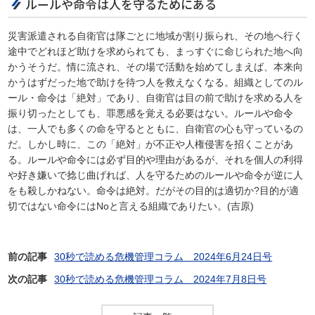
ルールや命令は人を守るためにある
災害派遣される自衛官は隊ごとに地域が割り振られ、その地へ行く
途中でどれほど助けを求められても、まっすぐに命じられた地へ向
かうそうだ。情に流され、その場で活動を始めてしまえば、本来向
かうはずだった地で助けを待つ人を救えなくなる。組織としてのル
ール・命令は「絶対」であり、自衛官は目の前で助けを求める人を
振り切ったとしても、罪悪感を覚える必要はない。ルールや命令
は、一人でも多くの命を守るとともに、自衛官の心も守っているの
だ。しかし時に、この「絶対」が不正や人権侵害を招くことがあ
る。ルールや命令には必ず目的や理由があるが、それを個人の利得
や好き嫌いで捻じ曲げれば、人を守るためのルールや命令が逆に人
をも殺しかねない。命令は絶対。だがその目的は適切か?目的が適
切ではない命令にはNoと言える組織でありたい。(吉原)
前の記事
30秒で読める危機管理コラム 2024年6月24日号
次の記事
30秒で読める危機管理コラム 2024年7月8日号