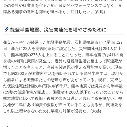
身の会社や従業員を守るため、政治的パフォーマンスではなく、良
識ある知事の選出を都民が選べるか、注目したい。(西尾)
能登半島地震、災害関連死を増やさぬために
発災から半年が経過した能登半島地震。石川県輪島市と七尾市は27
日、新たに22人を災害関連死に認定した。災害関連死は281人に上
り、熊本地震の276人を上回ることになった。熊本地震では4月の発
災後の梅雨に豪雨が発生し、過酷な避難所生活と相まって関連死が
増えたことを考えると、今後も関連死が増える可能性が高い。現在
でも約2300人が避難所生活を強いられている能登半島では、現地か
ら酷暑による避難者たちの悲痛な声があがっている。現在、完成し
た仮設住宅は計画の約7割の約5千戸。熊本地震では発災から半年後
に9割の仮設住宅が完成し、避難者も200人以下だったとのことから
熊本地震に比べて復旧・復興の歩みは遅いと言わざるを得ない。被
災地が半島にあり物資の救援が滞っていることもあるが、関連死を
これ以上増やさないために早急な対策が必要だ。(大越)