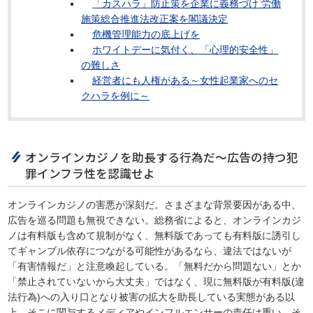
「カスハラ」防止策を企業に義務づけ 労働
施策総合推進法改正案を閣議決定
危機管理能力の底上げを
ホワイトデーに気付く、「心理的安全性」
の難しさ
経営者にも人権がある～女性起業家へのセ
クハラを例に～
オンラインカジノを助長する行為だ～広告の持つ犯
罪インフラ性を認識せよ
オンラインカジノの害悪が深刻だ。さまざまな背景要因がある中、
広告を巡る問題も無視できない。総務省によると、オンラインカジ
ノは有料版も含めて規制がなく、無料版であっても有料版に誘引し
てギャンブル依存につながる可能性があるなら、違法ではないが
「有害情報だ」と注意喚起している。「無料だから問題ない」とか
「禁止されていないから大丈夫」ではなく、現に無料版が有料版(違
法行為)への入り口となり被害の拡大を助長している実態がある以
上、そこに関与するメディアやインフルエンサーの責任は重い。そ