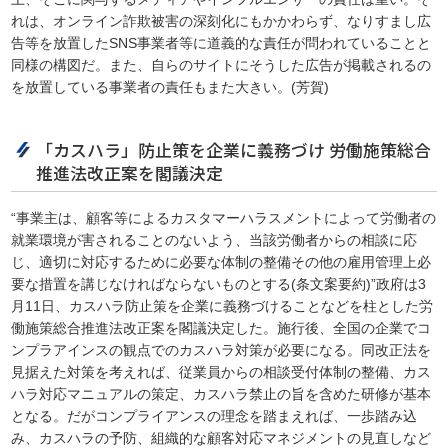
れは、オンライン詐欺被害の深刻化にもかかわらず、なりすまし広
告等を放置したSNS事業者等に道義的な責任が問われていることと
同様の構図だ。また、自らのサイトにそうした広告が掲載されるの
を放置している事業者の責任もまた大きい。(芳賀)
「カスハラ」防止策を企業に義務づけ 労働施策総合
推進法改正案を閣議決定
“事業主は、顧客等によるカスタマーハラスメントによって労働者の
就業環境が害されることのないよう、当該労働者からの相談に応
じ、適切に対応するために必要な体制の整備その他の雇用管理上必
要な措置を講じなければならないものとする(条文案要約)”政府は3
月11日、カスハラ防止策を企業に義務づけることなどを柱とした労
働施策総合推進法改正案を閣議決定した。施行後、全国の企業でコ
ンプラアインスの観点でのカスハラ対策が必要になる。同改正法を
見据えた対策を考えれば、従業員からの相談受付体制の整備、カス
ハラ対応マニュアルの策定、カスハラ禁止の旨を含めた研修が基本
となる。だがコンプライアンスの理念を踏まえれば、一歩踏み込
み、カスハラの予防、組織的な顧客対応マネジメントの見直しなど