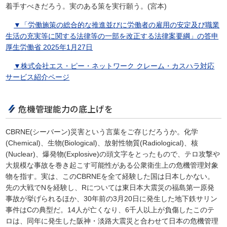
着手すべきだろう。実のある策を実行願う。(宮本)
▼「労働施策の総合的な推進並びに労働者の雇用の安定及び職業
生活の充実等に関する法律等の一部を改正する法律案要綱」の答申
厚生労働省 2025年1月27日
▼株式会社エス・ピー・ネットワーク クレーム・カスハラ対応
サービス紹介ページ
危機管理能力の底上げを
CBRNE(シーバーン)災害という言葉をご存じだろうか。化学
(Chemical)、生物(Biological)、放射性物質(Radiological)、核
(Nuclear)、爆発物(Explosive)の頭文字をとったもので、テロ攻撃や
大規模な事故を巻き起こす可能性がある公衆衛生上の危機管理対象
物を指す。実は、このCBRNEを全て経験した国は日本しかない。
先の大戦でNを経験し、Rについては東日本大震災の福島第一原発
事故が挙げられるほか、30年前の3月20日に発生した地下鉄サリン
事件はCの典型だ。14人が亡くなり、6千人以上が負傷したこのテ
ロは、同年に発生した阪神・淡路大震災と合わせて日本の危機管理