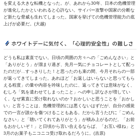
を変える大きな転機となった。が、あれから30年、日本の危機管理
が進化したかといわれると心許ない。サイバー攻撃や国家の分断な
ど新たな脅威も生れてしまった。国家を挙げての危機管理能力の底
上げが必要だ。(大越)
ホワイトデーに気付く、「心理的安全性」の難しさ
どうも私は素直でない。日頃の周囲の方々への「ごめんなさい」と
「ありがとう」が溜まり過ぎ、先月一気にチョコレートとして配っ
たのだが…すっきりした！と思ったのも束の間、今月それらの一部
が返ってきてしまった。あれほど「お返しはいらないと思ってもら
える程度」の量や内容を吟味したのに、返ってきては意味がなく、
むしろ「気を遣わせてしまったこと」への申し訳なさが増してい
く。なぜ素直に受け取れないのか？おかしいと思うことを「おかし
い」と言うことは、危機管理的には悪くないはずだが、自分の感覚
での一言が誰かを傷つけることもある。だから言うたびに「ごめん
なさい」と「聴いてくれてありがとう」が積み上がるのだ。「お前
もおかしいぞ！」と日頃から言い合えるならば、「お互い様ね」と
3月のお菓子もニコニコ受け取れるだろうに。(吉原)