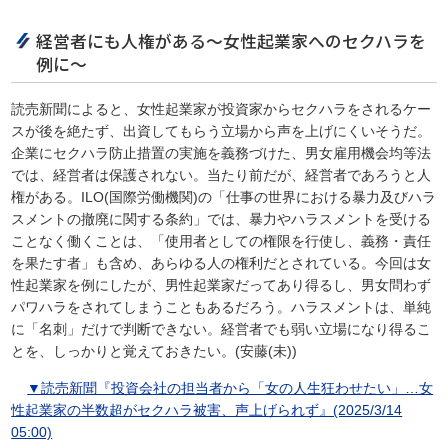
経営者にも人権がある～女性起業家へのセクハラを
例に～
読売新聞によると、女性起業家が投資家からセクハラをされるケー
スが後を絶たず、出資してもらう立場から声を上げにくいそうだ。
企業にセクハラ防止措置の実施を義務づけた、男女雇用機会均等法
では、経営者は保護されない。当たり前だが、経営者であろうと人
権がある。ILO(国際労働機関)の「仕事の世界における暴力及びハラ
スメントの撤廃に関する条約」では、暴力やハラスメントを受ける
ことなく働くことは、「使用者としての権限を行使し、義務・責任
を果たす者」も含め、あらゆる人の権利だとされている。今回は女
性起業家を例にしたが、男性起業家だってあり得るし、男女問わず
パワハラをされてしまうこともあるだろう。ハラスメントは、単純
に「名刺」だけで判断できない。経営者でも弱い立場になり得るこ
とを、しっかりと覚えておきたい。(安藤(未))
▼読売新聞『投資会社の担当者から「女の人生狂わせたい」…女
性起業家の半数超がセクハラ被害、声上げられず』(2025/3/14
05:00)