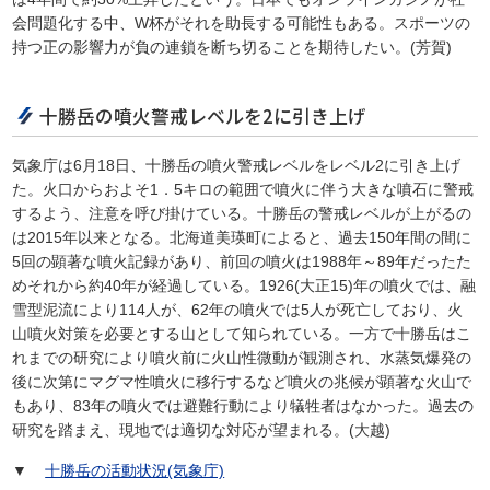
会問題化する中、W杯がそれを助長する可能性もある。スポーツの
持つ正の影響力が負の連鎖を断ち切ることを期待したい。(芳賀)
十勝岳の噴火警戒レベルを2に引き上げ
気象庁は6月18日、十勝岳の噴火警戒レベルをレベル2に引き上げ
た。火口からおよそ1．5キロの範囲で噴火に伴う大きな噴石に警戒
するよう、注意を呼び掛けている。十勝岳の警戒レベルが上がるの
は2015年以来となる。北海道美瑛町によると、過去150年間の間に
5回の顕著な噴火記録があり、前回の噴火は1988年～89年だったた
めそれから約40年が経過している。1926(大正15)年の噴火では、融
雪型泥流により114人が、62年の噴火では5人が死亡しており、火
山噴火対策を必要とする山として知られている。一方で十勝岳はこ
れまでの研究により噴火前に火山性微動が観測され、水蒸気爆発の
後に次第にマグマ性噴火に移行するなど噴火の兆候が顕著な火山で
もあり、83年の噴火では避難行動により犠牲者はなかった。過去の
研究を踏まえ、現地では適切な対応が望まれる。(大越)
▼
十勝岳の活動状況(気象庁)