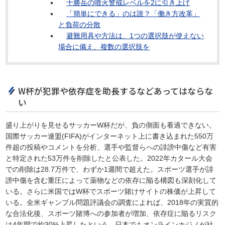
十勝岳の噴火警戒レベルを2に引き上げ
「簡単にできる」のは誰？「働き方改革」
と負荷の分散
避難用具や方法は、1つの選択肢が使えない
場合に備え、複数の選択肢を
W杯が犯罪や依存症を助長するなどあってはならな
い
盛り上がりを見せるサッカーW杯だが、負の側面も看過できない。
国際サッカー連盟(FIFA)がインターネット上に書き込まれた550万
件超の投稿やコメントを分析、選手や監督らへの誹謗中傷など有害
と特定された53万件を削除したと公表した。2022年カタール大会
での削除は28.7万件で、わずか1週間で超えた。スポーツ選手が誹
謗中傷を含む重圧によって薬物などの依存に陥る構図も深刻化して
いる。さらに米国ではW杯でスポーツ賭けサイトの株価が上昇して
いる。全米ギャンブル問題評議会の調査によれば、2018年の実質的
な合法化後、スポーツ賭博への参加者が増加、依存症に陥るリスク
は4年間で約30%上昇したという。日本でもオンラインカジノが社