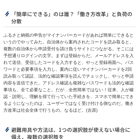
「簡単にできる」のは誰？「働き方改革」と負荷の
分散
ふるさと納税の申告がマイナンバーカードがあれば簡単にできると
いうのでやってみた。自治体から案内されたコードを読み取ると、
複数の自治体から申請受付を請け負うサイトにつながる。そこには
予想通りログインの文字。まずは登録からだ。メールアドレスを入
れて送信、受信したコードを入力すると、やっと登録画面へ。パス
ワードと必要事項を入力し、案内に従いマイナンバーカードを2回
読み取って認証、法的な確認事項を読んでチェックし、やっと申請
内容を送信できた。アドレス確認も複雑なパスワードも法的な確認
事項も、全て必要なこと。だが…全然簡単ではない！従来、人が確
認・説明し、理解を得て行っていた手続きを、スマホで簡単にでき
るようになったのは、ユーザーではなく受け付ける側なのだ。働き
方改革は社会全体で行うもの。なるほど。(吉原)
避難用具や方法は、1つの選択肢が使えない場合に
備え、複数の選択肢を