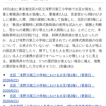
19日(金)に東京都北区の区立滝野川第三小学校で火災が発生し、児
童と教職員の数名が負傷した。重傷者2人は、音楽室から3階のひさ
しに避難した際、2階の屋根に転落して負傷した。北区の第3報によ
ると「教員が避難時に斜降式救助袋の使用を試みたが、困難と判断
し、窓からの避難に切り替えた(本人聴取による)」とのことだ。本
稿執筆時点(22日朝)では、何故、斜降式救助袋が使えなかったの
か、および滝野川第三小学校に設置されていた斜降式救助袋の仕様
について、公表されていないが、一般的には、地上にいる人が地上
の固定具で固定したり、降下してきた人を受け止めたりする等、地
上にいる人との連携が必須でオペレーションが難しいように見え
る。避難用具や方法は、1つの選択肢が使えない場合に備え、複数
の選択肢を用意した方が良さそうだ。(安藤(未))
▼
北区「滝野川第三小学校における火災(第1報)」(更新日：
2026/6/21)
▼
北区「滝野川第三小学校における火災(第2報)」(更新日：
2026/6/21)
▼
北区「滝野川第三小学校における火災(第3報)」(更新日：
2026/6/21)