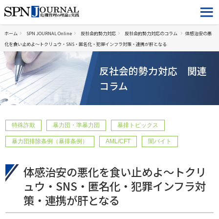
ホーム
SPN JOURNAL Online
反社会的勢力対応
反社会的勢力対応のコラム
体感治安の悪
化を食い止めよ～トクリュウ・SNS・匿名化・犯罪インフラ対策・連携が肝となる
反社会的勢力対応 関連
コラム
特殊詐欺
暴力団・準暴力団
暴排トピックス
暴力団排除条例（暴排条例）
AML/CFT
闇バイト
体感治安の悪化を食い止めよ～トクリ
ュウ・SNS・匿名化・犯罪インフラ対
策・連携が肝となる