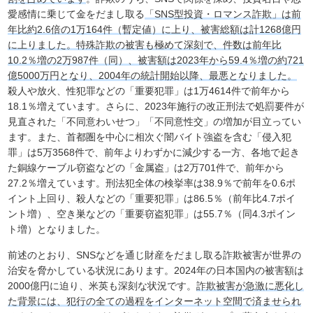
愛感情に乗じて金をだまし取る
「SNS型投資・ロマンス詐欺」は前
年比約2.6倍の1万164件（暫定値）に上り、被害総額は計1268億円
に上りました。特殊詐欺の被害も極めて深刻で、件数は前年比
10.2％増の2万987件（同）、被害額は2023年から59.4％増の約721
億5000万円となり、2004年の統計開始以降、最悪となりました。
殺人や放火、性犯罪などの「重要犯罪」は1万4614件で前年から
18.1％増えています。さらに、2023年施行の改正刑法で処罰要件が
見直された「不同意わいせつ」「不同意性交」の増加が目立ってい
ます。また、首都圏を中心に相次ぐ闇バイト強盗を含む「侵入犯
罪」は5万3568件で、前年よりわずかに減少する一方、各地で起き
た銅線ケーブル窃盗などの「金属盗」は2万701件で、前年から
27.2％増えています。刑法犯全体の検挙率は38.9％で前年を0.6ポ
イント上回り、殺人などの「重要犯罪」は86.5％（前年比4.7ポイ
ント増）、空き巣などの「重要窃盗犯罪」は55.7％（同4.3ポイン
ト増）となりました。
前述のとおり、SNSなどを通じ財産をだまし取る詐欺被害が世界の
治安を脅かしている状況にあります。2024年の日本国内の被害額は
2000億円に迫り、米英も深刻な状況です。
詐欺被害が急激に悪化し
た背景には、犯行の全ての過程をインターネット空間で済ませられ