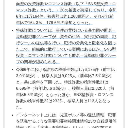
面型の投資詐欺やロマンス詐欺（以下「SNS型投資・ロ
マンス詐欺」という。）20の被害が急増しており、令和
6年は1万164件、被害額は約1,268億円と、それぞれ前
年比で164.3％、178.6％の増加となった。
特殊詐欺については、事件の背後にいる暴力団や匿名・
流動型犯罪グループが、資金の供給、実行犯の周旋、犯
行ツールの提供等を行い、犯行の分業化と匿名化を図っ
た上で、組織的に敢行している実態にあるほか、SNS型
投資・ロマンス詐欺についても匿名・流動型犯罪グルー
プの関与が認められる。
令和6年における詐欺の検挙件数は1万6,175件（前年比
3.0％減少）、検挙人員は9,025人（前年比7.5％減少）
と、共に前年を下回った。特殊詐欺の検挙件数21は
6,595件（前年比8.6％減少）、検挙人員は2,320人（前
年比5.5％減少）となったほか、SNS型投資・ロマンス
詐欺の検挙件数22は232件、検挙人員は113人となっ
た。
インターネット上には、児童ポルノ等の違法情報、犯罪
を誘発するような重要犯罪密接関連情報23や自殺誘引等
情報（以下「違法・有害情報」という。）が存在する。