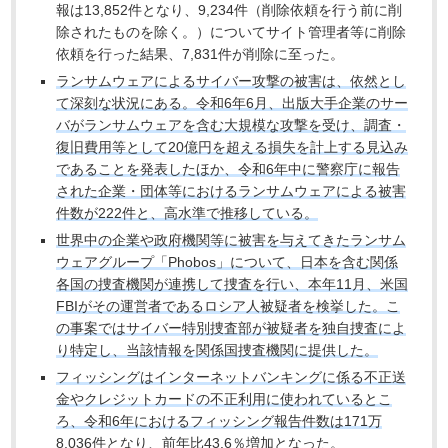
報は13,852件となり、9,234件（削除依頼を行う前に削
除されたものを除く。）についてサイト管理者等に削除
依頼を行った結果、7,831件が削除に至った。
ランサムウェアによるサイバー攻撃の被害は、依然とし
て深刻な状況にある。令和6年6月、出版大手企業のサー
バがランサムウェアを含む大規模な攻撃を受け、調査・
復旧費用等として20億円を超える損失を計上する見込み
であることを発表したほか、令和6年中に警察庁に報告
された企業・団体等におけるランサムウェアによる被害
件数が222件と、高水準で推移している。
世界中の企業や政府機関等に被害を与えてきたランサム
ウェアグループ「Phobos」について、日本を含む関係
各国の捜査機関が連携して捜査を行い、本年11月、米国
FBIがその運営者であるロシア人被疑者を検挙した。こ
の事案ではサイバー特別捜査部が被疑者を独自捜査によ
り特定し、当該情報を関係国捜査機関に提供した。
フィッシングはインターネットバンキングに係る不正送
金やクレジットカードの不正利用に使われているとこ
ろ、令和6年におけるフィッシング報告件数は171万
8,036件となり、前年比43.6％増加となった。