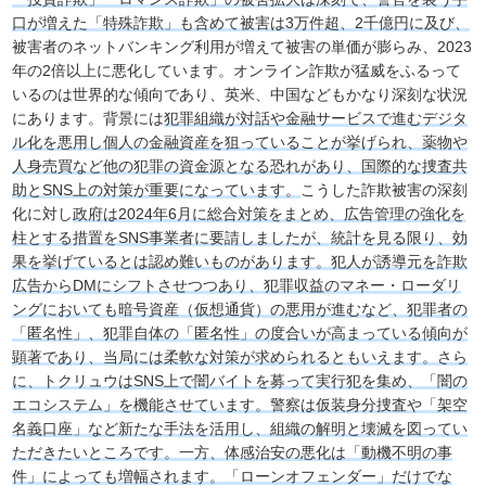
口が増えた「特殊詐欺」も含めて被害は3万件超、2千億円に及び、
被害者のネットバンキング利用が増えて被害の単価が膨らみ、2023
年の2倍以上に悪化しています。オンライン詐欺が猛威をふるって
いるのは世界的な傾向であり、英米、中国などもかなり深刻な状況
にあります。背景には
犯罪組織が対話や金融サービスで進むデジタ
ル化を悪用し個人の金融資産を狙っていることが挙げられ、薬物や
人身売買など他の犯罪の資金源となる恐れがあり、国際的な捜査共
助とSNS上の対策が重要になっています。
こうした詐欺被害の深刻
化に対し
政府は2024年6月に総合対策をまとめ、広告管理の強化を
柱とする措置をSNS事業者に要請しましたが、統計を見る限り、効
果を挙げているとは認め難いものがあります。犯人が誘導元を詐欺
広告からDMにシフトさせつつあり、犯罪収益のマネー・ローダリ
ングにおいても暗号資産（仮想通貨）の悪用が進むなど、犯罪者の
「匿名性」、犯罪自体の「匿名性」の度合いが高まっている傾向が
顕著であり、当局には柔軟な対策が求められるともいえます。さら
に、トクリュウはSNS上で闇バイトを募って実行犯を集め、「闇の
エコシステム」を機能させています。警察は仮装身分捜査や「架空
名義口座」など新たな手法を活用し、組織の解明と壊滅を図ってい
ただきたいところです。一方、体感治安の悪化は「動機不明の事
件」によっても増幅されます。「ローンオフェンダー」だけでな