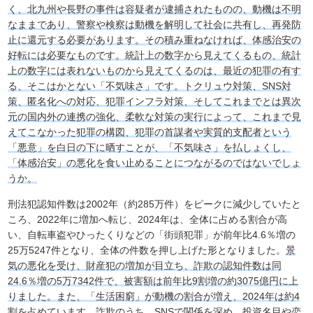
く、北九州や長野の事件は容疑者が逮捕されたものの、動機は不明
なままであり、警察や検察は動機を解明して社会に共有し、再発防
止に還元する必要があります。その積み重ねなければ、体感治安の
好転には必要なものです。統計上の数字から見えてくるもの、統計
上の数字には表れないものから見えてくるのは、最近の犯罪の有す
る、そこはかとない「不気味さ」です。トクリュウ対策、SNS対
策、匿名化への対応、犯罪インフラ対策、そしてこれまでとは異次
元の国内外の連携の強化、柔軟な対策の実行によって、これまで見
えてこなかった犯罪の構図、犯罪の首謀者や実質的支配者という
「悪意」を白日の下に晒すことが、「不気味さ」を払しょくし、
「体感治安」の悪化を食い止めることにつながるのではないでしょ
うか。
刑法犯認知件数は2002年（約285万件）をピークに減少していたと
ころ、2022年に増加へ転じ、2024年は、全体に占める割合が高
い、自転車盗やひったくりなどの「街頭犯罪」が前年比4.6％増の
25万5247件となり、全体の件数を押し上げた形となりました。
景
気の悪化を受け、財産犯の増加が目立ち、詐欺の認知件数は同
24.6％増の5万7342件で、被害額は前年比9割増の約3075億円に上
りました。また、「生活困窮」が動機の割合が増え、2024年は約4
割を占めています
。詐欺のうち、SNSで関係を深め、投資名目や恋