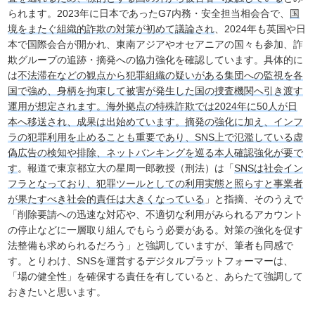
られます。2023年に日本であったG7内務・安全担当相会合で、
国
境をまたぐ組織的詐欺の対策が初めて議論され
、2024年も英国や日
本で国際会合が開かれ、東南アジアやオセアニアの国々も参加、詐
欺グループの追跡・摘発への協力強化を確認しています。具体的に
は
不法滞在などの観点から犯罪組織の疑いがある集団への監視を各
国で強め、身柄を拘束して被害が発生した国の捜査機関へ引き渡す
運用が想定されます。海外拠点の特殊詐欺では2024年に50人が日
本へ移送され、成果は出始めています。摘発の強化に加え、インフ
ラの犯罪利用を止めることも重要であり、SNS上で氾濫している虚
偽広告の検知や排除、ネットバンキングを巡る本人確認強化が要で
す
。報道で東京都立大の星周一郎教授（刑法）は「
SNSは社会イン
フラとなっており、犯罪ツールとしての利用実態と照らすと事業者
が果たすべき社会的責任は大きくなっている
」と指摘、そのうえで
「削除要請への迅速な対応や、不適切な利用がみられるアカウント
の停止などに一層取り組んでもらう必要がある。対策の強化を促す
法整備も求められるだろう」と強調していますが、筆者も同感で
す。とりわけ、SNSを運営するデジタルプラットフォーマーは、
「場の健全性」を確保する責任を有していると、あらたて強調して
おきたいと思います。