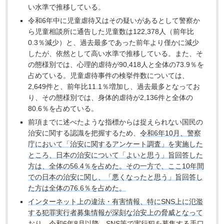
い水準で推移している。
令和6年中に児童虐待又はその疑いがあるとして警察か
ら児童相談所に通告した児童数は122,378人（前年比
0.3％減少）と、過去最多であった前年より僅かに減少
したが、依然として高い水準で推移している。また、そ
の態様別では、心理的虐待が90,418人と全体の73.9％を
占めている。児童虐待事件の検挙件数については、
2,649件と、前年比11.1％増加し、過去最多となってお
り、その態様別では、身体的虐待が2,136件と全体の
80.6％を占めている。
前項までに述べたような指標からは捉えられない国民の
治安に関する認識を把握するため、
令和6年10月、警察
庁において「治安に関するアンケート調査」を実施した
ところ、日本の治安について「よいと思う」旨回答した
方は、全体の56.4％を占めた。その一方で、ここ10年間
での日本の治安に関し、「悪くなったと思う」旨回答し
た方は全体の76.6％を占めた。
インターネット上の違法・有害情報、特にSNS上に氾濫
する犯罪実行者募集情報が深刻な治安上の脅威となって
おり、令和6年8月以降、SNS等で実行犯を募集する手口