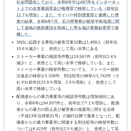
社会問題化しており、令和6年中は487件をインターネッ
ト上での名誉棄損罪及び侮辱罪で検挙している（前年比
11.7％増加）。また、サイバー特別捜査部と連携した捜
査の結果、令和6年7月、石川県警察が能登半島地震に関
して虚偽の救助要請を投稿した男を偽計業務妨害罪で逮
捕した。
SNSに起因する事犯の被害児童32数は1,488人（前年比
10.6％減少）と、依然として高い水準にある
ストーカー事案の相談等件数は19,567件（前年比1.4％
減少）と、依然として高い水準で推移している。また、
ストーカー事案の検挙件数についても、ストーカー規制
法違反の検挙が1,338件、刑法犯等の検挙が1,742件（そ
れぞれ前年比23.8％増加、2.0％増加）と、依然として
高い水準で推移している
配偶者からの暴力事案等の相談等件数は増加傾向にあ
り、令和6年は94,937件と、前年比で7.1％増加し、配偶
者からの暴力の防止及び被害者の保護等に関する法律
（平成13年法律第31号）の施行以降で最多となった。配
偶者からの暴力事案等に関連する刑法犯等の検挙件数に
ついては8,423件（前年比2.5％減少）と、依然として高