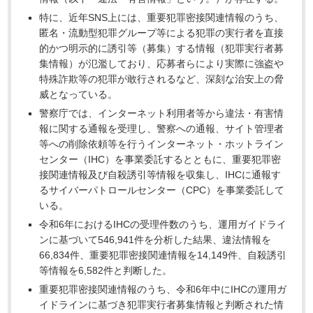
特に、近年SNS上には、重要犯罪密接関連情報のうち、
匿名・流動型犯罪グループ等による犯罪の実行者を直接
的かつ明示的に誘引等（募集）する情報（犯罪実行者募
集情報）が氾濫しており、応募者らにより実際に強盗や
特殊詐欺等の犯罪が敢行されるなど、深刻な治安上の脅
威となっている。
警察庁では、インターネット利用者等から違法・有害情
報に関する通報を受理し、警察への通報、サイト管理者
等への削除依頼等を行うインターネット・ホットライン
センター（IHC）を事業委託するとともに、重要犯罪密
接関連情報及び自殺誘引等情報を収集し、IHCに通報す
るサイバーパトロールセンター（CPC）を事業委託して
いる。
令和6年におけるIHCの受理件数のうち、運用ガイドライ
ンに基づいて546,941件を分析した結果、違法情報を
66,834件、重要犯罪密接関連情報を14,149件、自殺誘引
等情報を6,582件と判断した。
重要犯罪密接関連情報のうち、令和6年中にIHCの運用ガ
イドラインに基づき犯罪実行者募集情報と判断された情