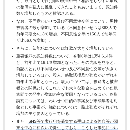
や、政府として性犯罪の被害申告・相談をしやすい環境
の整備を強力に推進してきたこともあいまって、認知件
数が増加したものと推認される。
なお、不同意わいせつ及び不同意性交等について、男性
被害者の数が増加している（不同意わいせつは363人で
前年同期比41.8％増加、不同意性交等は156人で前年同
期比56.0％増加）。
さらに、知能犯については詐欺が大きく増加している
重要犯罪の認知件数について、令和6年は1万4,614件
と、前年比で18.1％増加となった。その内訳を見ると、
前記のとおり不同意わいせつ及び不同意性交等が大きく
増加しているほか、殺人、略取誘拐及び強盗がいずれも
前年比で増加となった。殺人については、被疑者と被害
者との関係としてこれまでも大きな割合を占めていた親
族間での発生が増加の主な要因となっているほか、略取
誘拐については、わいせつ目的の事案及び未成年者を対
象とした事案が、強盗については、路上強盗がそれぞれ
増加の主な要因となっている。
また、
SNS等で実行犯を募集する手口による強盗等が関
東を中心に相次いで発生しており、こうした事犯につい