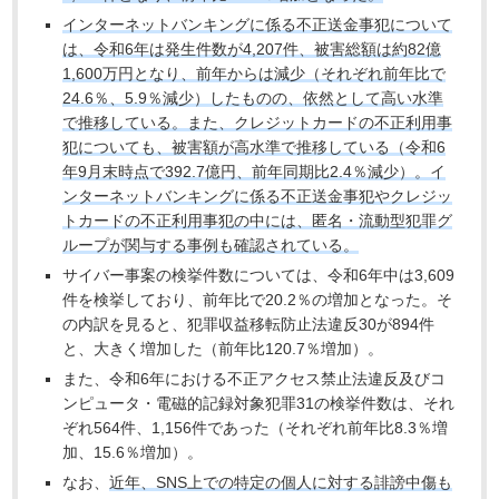
インターネットバンキングに係る不正送金事犯について
は、令和6年は発生件数が4,207件、被害総額は約82億
1,600万円となり、前年からは減少（それぞれ前年比で
24.6％、5.9％減少）したものの、依然として高い水準
で推移している。また、クレジットカードの不正利用事
犯についても、被害額が高水準で推移している（令和6
年9月末時点で392.7億円、前年同期比2.4％減少）。イ
ンターネットバンキングに係る不正送金事犯やクレジッ
トカードの不正利用事犯の中には、匿名・流動型犯罪グ
ループが関与する事例も確認されている。
サイバー事案の検挙件数については、令和6年中は3,609
件を検挙しており、前年比で20.2％の増加となった。そ
の内訳を見ると、犯罪収益移転防止法違反30が894件
と、大きく増加した（前年比120.7％増加）。
また、令和6年における不正アクセス禁止法違反及びコ
ンピュータ・電磁的記録対象犯罪31の検挙件数は、それ
ぞれ564件、1,156件であった（それぞれ前年比8.3％増
加、15.6％増加）。
なお、
近年、SNS上での特定の個人に対する誹謗中傷も