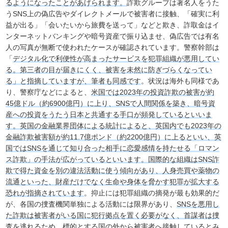
るようになったことがあげられます。
詐欺グループは著名人をうた
うSNS上の偽広告やダイレクトメールで被害者に接触、「確実に利
益が出る」「会いたいから旅費を送って」などと欺き、詐取金はイ
ンターネットバンキングや暗号資産で振り込ませ、偽広告では有名
人の写真が無断で使われたケースが確認されています。警察幹部は
「
デジタル化で利便性が高まったサービスを犯罪組織が悪用してい
る。第三者の目が届きにくく、被害を未然に防ぎづらくなってい
る」と指摘していますが、筆者も同感です
。状況は海外も同様であ
り、警察庁などによると、
米国では2023年の投資詐欺の被害が約
45億ドル（約6900億円）に上り、SNSで人間関係を築き、暗号資
産への投資をうたう日本と共通する手口が頻発しているといいま
す。英国の金融業界団体による統計によると、英国内でも2023年の
金融詐欺被害額が約11.7億ポンド（約2200億円）に上るといい、英
国ではSNSを通じて知り合った相手に恋愛感情を持たせる「ロマン
ス詐欺」の手法が広がっているといいます。国際的な組織はSNS詐
欺で得た資金を別の違法活動に使う傾向があり、人身売買や薬物の
流通といった、財産だけでなく生命や身体を脅かす犯罪が拡大する
恐れが指摘されています
。抑止には犯罪組織の摘発が最も効果的だ
が、各国の捜査機関単独による活動には限界があり、
SNSを悪用し
た詐欺は被害者がいる国に犯行拠点を置く必要がなく、首謀者は捜
査を逃れるため、標的とする国の外から被害者へ接触している
とみ