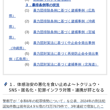
３．暴排条例等の状況
(1)
暴力団排除条例に基づく逮捕事例（広島
県）
(2)
暴力団排除条例に基づく逮捕事例（沖縄
県）
(3)
暴力団排除条例に基づく逮捕事例（宮城
県）
(4)
暴力団対策法に基づく中止命令発出事例
（沖縄県）
(5)
暴力団対策法に基づく再発防止命令発出事
例（広島県）
(6)
暴力団対策法に基づく逮捕事例（北海道）
１．体感治安の悪化を食い止めよ～トクリュウ・
SNS・匿名化・犯罪インフラ対策・連携が肝となる
警察庁が「令和6年の犯罪情勢について」を公表、2024年の刑法犯
認知件数は前年比4.9％増の73万7679件で、3年連続で増加したこ