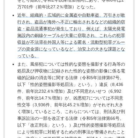
万701件（前年比27.2％増加）となった。
近年、組織的・広域的に金属盗や自動車盗、万引きが敢
行され、盗品が海外へ不正に輸出されるなどの組織的窃
盗・盗品流通事犯が発生しており、例えば、太陽光発電
施設内の銅線ケーブルが大量に窃取され、これらの犯罪
収益が不法滞在外国人等による匿名・流動型犯罪グルー
プの資金源になっているなど、治安上の大きな課題とな
っている。
また、風俗犯については性的な姿態を撮影する行為等の
処罰及び押収物に記録された性的な姿態の影像に係る電
磁的記録の消去等に関する法律（令和5年法律第67号。
以下「性的姿態撮影等処罰法」という。）違反（8,436
件、前年比232.4％増加）及び不同意わいせつ（6,992
件、前年比14.7％増加）が、凶悪犯7については不同意
性交等（3,936件、前年比45.2％増加）がそれぞれ大き
く増加しているところ、これらについては、刑法及び刑
事訴訟法の一部を改正する法律（令和5年法律第66号。
以下「改正刑法」という。）及び性的姿態撮影等処罰法
により性犯罪に対処するための刑事法が整備されたこと