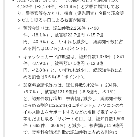
4,192件（+3,174件、+311.8％）と大幅に増加してお
り、警察官等をかたり、捜査（優先調査）名目で現金等
をだまし取る手口による被害が顕著。
預貯金詐欺は、認知件数2,256件（-498
件、-18.1％）、被害額22.7億円（-15.7億
円、-40.9％）と、いずれも減少し、総認知件数に占
める割合は10.7％(-3.7ポイント)。
キャッシュカード詐欺盗は、認知件数1,376件（-841
件、-37.9％）、被害額17.1億円（-12.8億
円、-42.8％）と、いずれも減少し、総認知件数に占
める割合は6.6％(-5.1ポイント)。
架空料金請求詐欺は、認知件数5,492件（+294件、
+5.7％）、被害額131.9億円（-8.5億円、-6.1％）
と、認知件数は増加、被害額は減少し、総認知件数
に占める割合は26.2％(-1.1ポイント)。パソコンのウ
イルス除去をサポートするなどの名目で電子マネー
等をだまし取る「サポート名目」は、認知件数1,506
件（-663件、-30.6％）と減少し、被害額は11.9億円
で、架空料金請求詐欺の認知件数に占める割合は