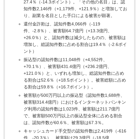
27.4％（-14.3ポイント）。「その他の名目」は、認
知件数2,146件（+1,179件、+121.9％）と増加してお
り、副業を名目とした手口による被害が顕著。
還付金詐欺は、認知件数4,066件（-119
件、-2.8％）、被害額64.7億円（+13.3億円、
+26.0％）と、認知件数は減少したものの、被害額は
増加し、総認知件数に占める割合は19.4％（-2.6ポイ
ント）
振込型の認知件数は11,048件（+4,552件、
+70.1％）、被害額431.4億円（+236.2億円、
+121.0％）と、いずれも増加し、総認知件数に占め
る割合は52.6％（+18.5ポイント）。被害総額に占め
る割合は59.8％（+16.7ポイント）。
被害額が500万円以上の振込型（認知件数1,688件、
被害額314.4億円）におけるインターネットバンキン
グ利用の認知件数は1,023件、被害額は211.7億円
で、被害額500万円以上の振込型全体に占める割合
は、認知件数が60.6％、被害額は67.3％。
キャッシュカード手交型の認知件数は2,419件（-616
件、-20.3％）、被害額は29.3億円（-18.5億