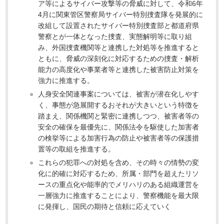
ア等によるサイバー攻撃等の脅威に対して、令和6年
4月に関東管区警察局サイバー特別捜査隊を発展的に
改組して設置されたサイバー特別捜査部と都道府県
警察とが一体となった捜査、実態解明等に取り組
み、外国捜査機関等と連携した対処等を推進すると
ともに、脅威の深刻化に対応するための捜査・解析
能力の高度化や事業者等と連携した被害防止対策を
強力に推進する。
人身安全関連事案については、被害が潜在化しやす
く、事態が急展開するおそれが大きいという特徴を
踏まえ、関係機関と緊密に連携しつつ、被害者等の
安全の確保を最優先に、関係法令を駆使した加害者
の検挙等による加害行為の防止や被害者等の保護措
置等の取組を推進する。
これらの犯罪への対処を含め、その時々の情勢の変
化に的確に対応するため、所属・部門を超えたリソ
ースの重点化や能率的でメリハリのある組織運営を
一層強力に推進することにより、警察機能を最大限
に発揮し、国民の期待と信頼に応えていく