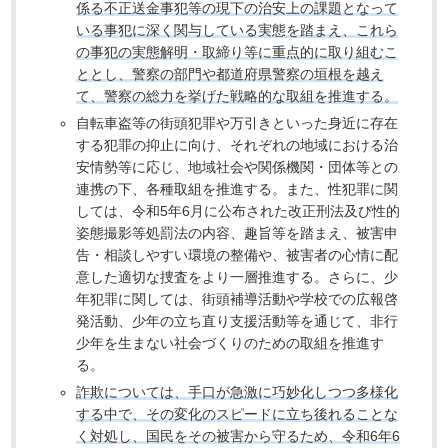
係る不正送金事犯等の現下の治安上の課題となって
いる事犯に深く関与している実態を踏まえ、これら
の事犯の実態解明・取締り等に重点的に取り組むこ
ととし、警察の部門や都道府県警察の垣根を越え
て、警察の総力を挙げた戦略的な取組を推進する。
自転車盗等の街頭犯罪や万引きといった身近に存在
する犯罪の抑止に向け、それぞれの地域における治
安情勢等に応じ、地域社会や関係機関・団体等との
連携の下、各種取組を推進する。また、性犯罪に関
しては、令和5年6月に公布された改正刑法及び性的
姿態撮影等処罰法の内容、趣旨等を踏まえ、被害申
告・相談しやすい環境の整備や、被害者の心情に配
意した適切な捜査をより一層推進する。さらに、少
年犯罪に関しては、街頭補導活動や学校での広報啓
発活動、少年の立ち直り支援活動等を通じて、非行
少年を生まない社会づくりのための取組を推進す
る。
詐欺については、手口が急激に巧妙化しつつ多様化
する中で、その変化のスピードに立ち後れることな
く対処し、国民をその被害から守るため、令和6年6