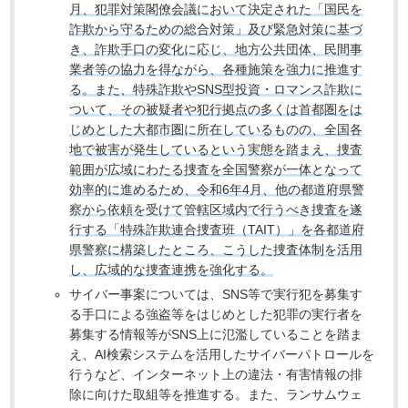
月、犯罪対策閣僚会議において決定された「国民を
詐欺から守るための総合対策」及び緊急対策に基づ
き、詐欺手口の変化に応じ、地方公共団体、民間事
業者等の協力を得ながら、各種施策を強力に推進す
る。また、特殊詐欺やSNS型投資・ロマンス詐欺に
ついて、その被疑者や犯行拠点の多くは首都圏をは
じめとした大都市圏に所在しているものの、全国各
地で被害が発生しているという実態を踏まえ、捜査
範囲が広域にわたる捜査を全国警察が一体となって
効率的に進めるため、令和6年4月、他の都道府県警
察から依頼を受けて管轄区域内で行うべき捜査を遂
行する「特殊詐欺連合捜査班（TAIT）」を各都道府
県警察に構築したところ、こうした捜査体制を活用
し、広域的な捜査連携を強化する。
サイバー事案については、SNS等で実行犯を募集す
る手口による強盗等をはじめとした犯罪の実行者を
募集する情報等がSNS上に氾濫していることを踏ま
え、AI検索システムを活用したサイバーパトロールを
行うなど、インターネット上の違法・有害情報の排
除に向けた取組等を推進する。また、ランサムウェ