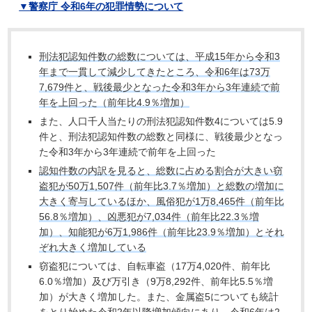
▼警察庁 令和6年の犯罪情勢について
刑法犯認知件数の総数については、平成15年から令和3
年まで一貫して減少してきたところ、令和6年は73万
7,679件と、戦後最少となった令和3年から3年連続で前
年を上回った（前年比4.9％増加）
また、人口千人当たりの刑法犯認知件数4については5.9
件と、刑法犯認知件数の総数と同様に、戦後最少となっ
た令和3年から3年連続で前年を上回った
認知件数の内訳を見ると、総数に占める割合が大きい窃
盗犯が50万1,507件（前年比3.7％増加）と総数の増加に
大きく寄与しているほか、風俗犯が1万8,465件（前年比
56.8％増加）、凶悪犯が7,034件（前年比22.3％増
加）、知能犯が6万1,986件（前年比23.9％増加）とそれ
ぞれ大きく増加している
窃盗犯については、自転車盗（17万4,020件、前年比
6.0％増加）及び万引き（9万8,292件、前年比5.5％増
加）が大きく増加した。また、金属盗5についても統計
をとり始めた令和2年以降増加傾向にあり、令和6年は2