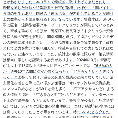
とがわかりました。本コラムで継続的に取り上げてきたとおり、
SNSを通じた詐欺や特殊詐欺の被害が急増したほか、「闇バイト」
強盗の発生もあり、国民の「体感治安」が悪化していることが統計
上の数字からも読み取れるものとなっています
。警察庁は、SNS犯
罪に匿名・流動型犯罪グループ（トクリュウ）が関与しているとみ
て、警戒を強めているほか、警察庁の楠長官は「トクリュウの資金
獲得活動の実態を解明し、関係機関と連携して違法なビジネスモデ
ルの解体に取り組みたい」、石破茂首相も参院予算委員会で「政府
として全力を挙げて取り組んで、撲滅を目指して努力しなければな
らない」と述べています。また、統計上の数字に限らず、治安情勢
は相当に厳しいと認識する必要があります。2024年10月に警察庁
がネットで15歳以上の5千人に行ったアンケートでは、
76.6％の人
が「過去10年の間に治安が悪くなった」「どちらかというと悪くな
った」と回答
しており、過去の調査で最悪の結果となりました。治
安悪化を感じる際に思い浮かぶ犯罪は「オレオレ詐欺や投資詐欺、
ロマンス詐欺など」が69％と最も多く、「不正アクセスなどによる
個人情報の流出」「空き巣など住宅へのどろぼう」「インターネッ
ト上の誹謗中傷」などが続いています。警察庁が公表した犯罪情勢
統計では、2024年の刑法犯の発生件数は、コロナ禍以前の水準にほ
ぼ戻ってしまったことが示されています。特に
SNSなどを介した
「投資詐欺」「ロマンス詐欺」の被害拡大は深刻で、警官を装う手