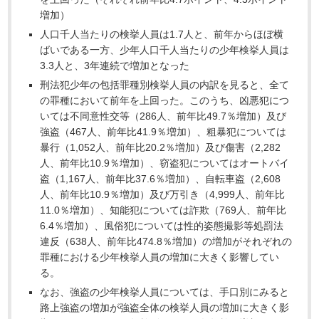
増加）
人口千人当たりの検挙人員は1.7人と、前年からほぼ横
ばいである一方、少年人口千人当たりの少年検挙人員は
3.3人と、3年連続で増加となった
刑法犯少年の包括罪種別検挙人員の内訳を見ると、全て
の罪種において前年を上回った。このうち、凶悪犯につ
いては不同意性交等（286人、前年比49.7％増加）及び
強盗（467人、前年比41.9％増加）、粗暴犯については
暴行（1,052人、前年比20.2％増加）及び傷害（2,282
人、前年比10.9％増加）、窃盗犯についてはオートバイ
盗（1,167人、前年比37.6％増加）、自転車盗（2,608
人、前年比10.9％増加）及び万引き（4,999人、前年比
11.0％増加）、知能犯については詐欺（769人、前年比
6.4％増加）、風俗犯については性的姿態撮影等処罰法
違反（638人、前年比474.8％増加）の増加がそれぞれの
罪種における少年検挙人員の増加に大きく影響してい
る。
なお、強盗の少年検挙人員については、手口別にみると
路上強盗の増加が強盗全体の検挙人員の増加に大きく影