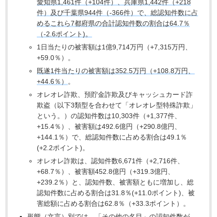
愛知県1,461件（+104件）、兵庫県1,442件（+218
件）及び千葉県944件（-366件）で、総認知件数に占
めるこれら7都府県の合計認知件数の割合は64.7％
（-2.6ポイント)。
1日当たりの被害額は1億9,714万円（+7,315万円、
+59.0％）。
既遂1件当たりの被害額は352.5万円（+108.8万円、
+44.6％）
。
オレオレ詐欺、預貯金詐欺及びキャッシュカード詐
欺盗（以下3類型を合わせて「オレオレ型特殊詐欺」
という。）の認知件数は10,303件（+1,377件、
+15.4％）、被害額は492.6億円（+290.8億円、
+144.1％）で、総認知件数に占める割合は49.1％
(+2.2ポイント)。
オレオレ詐欺は、認知件数6,671件（+2,716件、
+68.7％）、被害額452.8億円（+319.3億円、
+239.2％）と、認知件数、被害額ともに増加し、総
認知件数に占める割合は31.8％(+11.0ポイント)、被
害総額に占める割合は62.8％（+33.3ポイント）。
形態（文言）別では、「その他の名目」の認知件数が