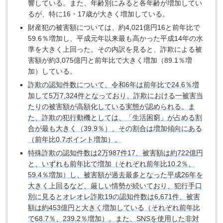
響している。また、年齢別にみると各年齢が増加してい
るが、特に16・17歳が大きく増加している。
財産犯の被害額については、約4,021億円16と前年比で
59.6％増加し、平成元年以来最も高かった平成14年の水
準を大きく上回った。その内訳を見ると、詐欺による被
害額が約3,075億円と前年比で大きく増加（89.1％増
加）している。
詐欺の認知件数について、令和6年は前年比で24.6％増
加して5万7,324件となっており、詐欺における一被害当
たりの被害額が高額化している実態が認められる。ま
た、詐欺の犯行動機としては、「生活困窮」が占める割
合が最も大きく（39.9％）、その割合は増加傾向にある
（前年比0.7ポイント増加）。
特殊詐欺の認知件数は2万987件17、被害額は約722億円
と、いずれも前年比で増加（それぞれ前年比10.2％、
59.4％増加）し、被害額が過去最多となった平成26年を
大きく上回るなど、厳しい情勢が続いており、犯行手口
別に見るとオレオレ詐欺19の認知件数は6,671件、被害
額は約453億円と大きく増加している（それぞれ前年比
で68.7％、239.2％増加）。また、SNSを使用した非対