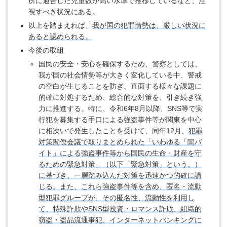
所に通告した児童数が高い水準で推移しているなど、注
視すべき状況にある。
以上を踏まえれば、
我が国の犯罪情勢は、厳しい状況に
あると認められる。
今後の取組
国民の安全・安心を確保するため、警察としては、
我が国の社会情勢等が大きく変化している中、警戒
の空白が生じることを防ぎ、直面する様々な課題に
的確に対処するため、総合的な対策を、引き続き強
力に推進する。特に、令和6年8月以降、SNS等で実
行犯を募集する手口による強盗事件等が関東を中心
に相次いで発生したことを受けて、同年12月、
犯罪
対策閣僚会議で取りまとめられた「いわゆる「闇バ
イト」による強盗事件等から国民の生命・財産を守
るための緊急対策」（以下「緊急対策」という。）
に基づき、一層踏み込んだ対策を迅速かつ的確に講
じる。また、これら強盗事件等を含め、匿名・流動
型犯罪グループが、その匿名性、流動性を利用し
て、特殊詐欺やSNS型投資・ロマンス詐欺、組織的
窃盗・盗品流通事犯、インターネットバンキングに