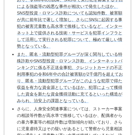
による強盗等の凶悪な事件が相次いで発生したほか、
SNS型投資・ロマンス詐欺についても認知件数、被害額
が共に前年比で著しく増加し、さらにSNSに起因する事
犯の被害児童数も高水準で推移しているなど、インター
ネット上で提供される技術・サービスを犯罪インフラと
して活用して実行される犯罪について、極めて厳しい情
勢となっている。
また、匿名・流動型犯罪グループが深く関与している特
殊詐欺やSNS型投資・ロマンス詐欺、インターネットバ
ンキングに係る不正送金事犯、クレジットカードの不正
利用事犯の令和6年中の合計被害額が2千億円を超えてお
り、匿名・流動型犯罪グループがこのような犯罪で得た
収益を有力な資金源としているほか、犯罪によって獲得
した資金を新たな資金獲得活動に充てるといった構造が
みられ、治安上の課題となっている。
さらに、人身安全関連事案については、ストーカー事案
の相談等件数が高水準で推移しているほか、配偶者から
の暴力事案等の相談件数は増加傾向が続いており、さら
に児童虐待又はその疑いがあるとして警察から児童相談