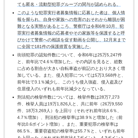
ても匿名・流動型犯罪グループの関与が認められる。
このような犯罪実行者募集情報に応募した者は、個人情
報を握られ、自身や家族への危害のおそれから離脱が困
難となる実態があるところ、警察庁は令和6年10月、犯
罪実行者募集情報の応募者やその家族等を保護すると呼
びかけて警察への相談を促す動画を公開し、12月末まで
に全国で181件の保護措置を実施した
。
街頭犯罪の認知件数について、令和6年は25万5,247件
と、前年比で4.6％増加した。その内訳を見ると、総数
に占める割合が大きい自転車盗が前記のとおり大きく増
加している。また、侵入犯罪については5万3,568件と、
前年比で3.1％減少し、このうち侵入強盗、侵入盗及び
住居侵入のいずれも前年比減少となっている。
刑法犯の検挙件数については、検挙件数は28万7,273
件、検挙人員は19万1,826人と、共に前年（26万9,550
件、18万3,269人）を上回り（それぞれ前年比6.6％、
4.7％増加）、刑法犯の検挙率は38.9％と増加した（前
年比0.6ポイント増加）。また、重要犯罪の検挙率は
86.5％、重要窃盗犯の検挙率は55.7％と、いずれも前年
を上回った（それぞれ前年比4.7ポイント、4.3ポイント