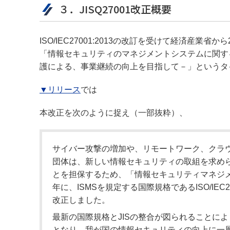
３．JISQ27001改正概要
ISO/IEC27001:2013の改訂を受けて経済産業
「情報セキュリティのマネジメントシステムに関するJI
護による、事業継続の向上を目指して－」というタ
▼リリース
では
本改正を次のように捉え（一部抜粋）、
サイバー攻撃の増加や、リモートワーク、クラ
団体は、新しい情報セキュリティの取組を求め
とを担保するため、「情報セキュリティマネジメン
年に、ISMSを規定する国際規格であるISO/IEC
改正しました。
最新の国際規格とJISの整合が図られることに
となり、我が国の情報セキュリティの向上に一