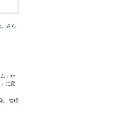
上、さら
テム」か
ム」に変
化、管理