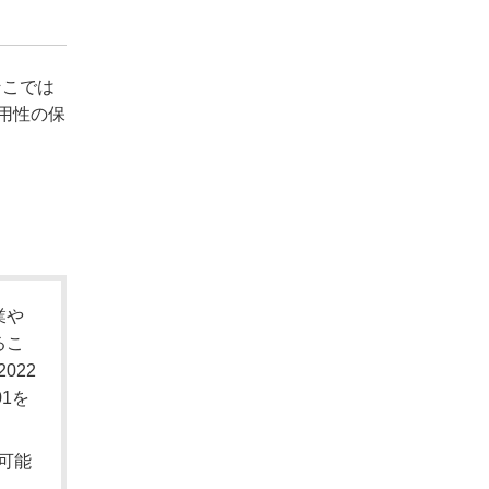
そこでは
可用性の保
業や
るこ
022
01を
可能