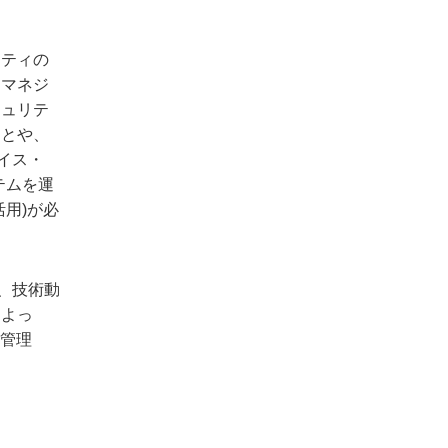
リティの
たマネジ
キュリテ
ことや、
イス・
テムを運
用)が必
威、技術動
によっ
的管理