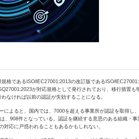
るISO/IEC27001:2013の改訂版であるISO/IEC27001:
Q27001:2023が対応規格として発行されており、移行措置も
を行わなければ以前の認証が失効することになる。
によると、国内では、7000を超える事業所が認証を取得し、2
得組織数は、908件となっている。認証を継続する意思のある組織・
の対応に戸惑われることもあるかもしれない。