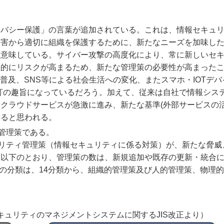
イバシー保護」の言葉が追加されている。これは、情報セキュ
侵害から適切に組織を保護するために、新たなニーズを加味し
を意味している。サイバー攻撃の高度化により、常に新しいセ
躍的にリスクが高まるため、新たな管理策の必要性が高まった
普及、SNS等による社会生活への変化、またスマホ・IOTデバ
訂の趣旨になっているだろう。加えて、従来は自社で情報シス
クラウドサービスが急激に進み、新たな基準(外部サービスの活
いると思われる。
管理策である。
セキュリティ管理策（情報セキュリティに係る対策）が、新たな脅
、以下のとおり、管理策の数は、新規追加や既存の更新・統合
策の分類は、14分類から、組織的管理策及び人的管理策、物理
セキュリティのマネジメントシステムに関するJIS改正より）