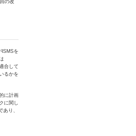
回の改
ISMSを
は
に適合して
いるかを
的に計画
クに関し
であり、