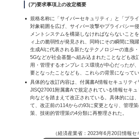
(ア)要求事項上の改定概要
規格名称に「サイバーセキュリティ」と「プラ
対象範囲を広げ、サイバー攻撃やプライバシー
メントシステムを構築しなければならないこと
ィ上の脆弱性が発見され、同時にその瞬間に飛
生成AIに代表される新たなテクノロジーの進歩・
5Gなどが社会基盤へ組み込まれたことなども改
用・管理するオンプレミス環境が中心だったが、
要となったことなども、これらの背景になって
具体的な改訂内容は、付属書A情報セキュリティ
JISQ27001附属書Aで規定されている情報
向などを踏まえて改正されている。具体的には
て、改正前の114からの93に変更となり、管理
策、技術的管理策の4分類に再整理された。
（経済産業省：2023年6月20日情報