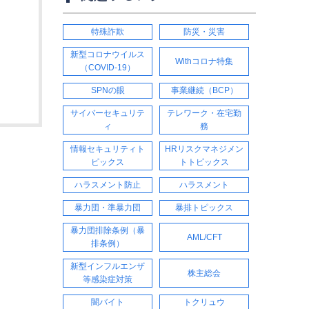
特殊詐欺
防災・災害
新型コロナウイルス
Withコロナ特集
（COVID-19）
SPNの眼
事業継続（BCP）
サイバーセキュリテ
テレワーク・在宅勤
ィ
務
情報セキュリティト
HRリスクマネジメン
ピックス
トトピックス
ハラスメント防止
ハラスメント
暴力団・準暴力団
暴排トピックス
暴力団排除条例（暴
AML/CFT
排条例）
新型インフルエンザ
株主総会
等感染症対策
闇バイト
トクリュウ