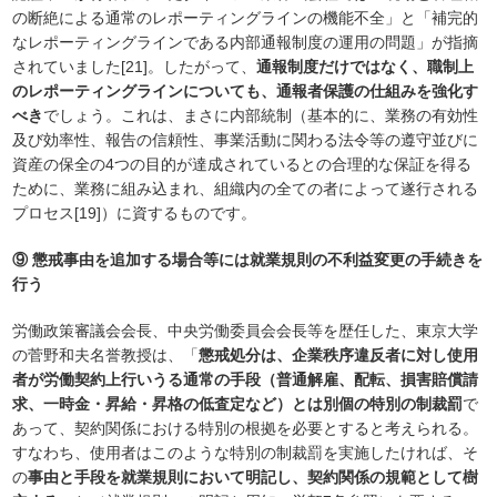
の断絶による通常のレポーティングラインの機能不全」と「補完的
なレポーティングラインである内部通報制度の運用の問題」が指摘
されていました[21]。したがって、
通報制度だけではなく、職制上
のレポーティングラインについても、通報者保護の仕組みを強化す
べき
でしょう。これは、まさに内部統制（基本的に、業務の有効性
及び効率性、報告の信頼性、事業活動に関わる法令等の遵守並びに
資産の保全の4つの目的が達成されているとの合理的な保証を得る
ために、業務に組み込まれ、組織内の全ての者によって遂行される
プロセス[19]）に資するものです。
⑨ 懲戒事由を追加する場合等には就業規則の不利益変更の手続きを
行う
労働政策審議会会長、中央労働委員会会長等を歴任した、東京大学
の菅野和夫名誉教授は、「
懲戒処分は、企業秩序違反者に対し使用
者が労働契約上行いうる通常の手段（普通解雇、配転、損害賠償請
求、一時金・昇給・昇格の低査定など）とは別個の特別の制裁罰
で
あって、契約関係における特別の根拠を必要とすると考えられる。
すなわち、使用者はこのような特別の制裁罰を実施したければ、そ
の
事由と手段を就業規則において明記し、契約関係の規範として樹