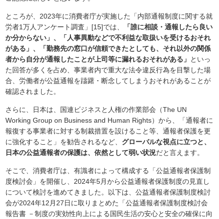
ところが、2023年に消費者庁が実施した「内部通報制度に関する就
労者1万人アンケート調査」[15]では、
「誰に相談・通報したら良い
か分からない」、「人事異動などで不利益な取扱いを受けるおそれ
がある」、「勤務先の窓口が信頼できたとしても、それ以外の関係
者から自分が通報したことが上司等に漏れるおそれがある」
といっ
た回答が多くを占め、事業者内で重大な法令違反行為を目撃した場
合、労働者が公益通報を躊躇・断念してしまうおそれがあることが
確認されました。
さらに、日本は、国連ビジネスと人権の作業部会（The UN
Working Group on Business and Human Rights）から、「通報者に
報復する事業者に対する制裁措置を設けること等、通報者保護を更
に強化すること」を勧告されるなど、
グローバルな視点に立つと、
日本の公益通報者の保護は、依然として弱い状況
だと言えます。
そこで、消費者庁は、有識者によって構成する「公益通報者保護制
度検討会」を開催し、2024年5月から公益通報者保護制度の見直し
について検討を進めてきました。以下は、公益通報者保護制度検討
会が2024年12月27日に取りまとめた「公益通報者保護制度検討会
報告書 －制度の実効性向上による国民生活の安心と安全の確保に向