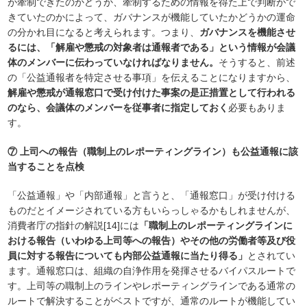
が牽制できたのかどうか、牽制するための情報を得た上で判断がで
きていたのかによって、ガバナンスが機能していたかどうかの運命
の分かれ目になると考えられます。つまり、
ガバナンスを機能させ
るには、「解雇や懲戒の対象者は通報者である」という情報が会議
体のメンバーに伝わっていなければなりません。
そうすると、前述
の「公益通報者を特定させる事項」を伝えることになりますから、
解雇や懲戒が通報窓口で受け付けた事案の是正措置として行われる
のなら、会議体のメンバーを従事者に指定しておく
必要もありま
す。
⑦ 上司への報告（職制上のレポーティングライン）も公益通報に該
当することを点検
「公益通報」や「内部通報」と言うと、「通報窓口」が受け付ける
ものだとイメージされている方もいらっしゃるかもしれませんが、
消費者庁の指針の解説[14]には
「職制上のレポーティングラインに
おける報告（いわゆる上司等への報告）やその他の労働者等及び役
員に対する報告についても内部公益通報に当たり得る」
とされてい
ます。通報窓口は、組織の自浄作用を発揮させるバイパスルートで
す。上司等の職制上のラインやレポーティングラインである通常の
ルートで解決することがベストですが、通常のルートが機能してい