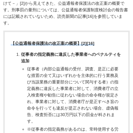
けて－」[2]から見えてきた、公益通報者保護法の改正案の概要で
す。刑事罰の量刑については、公益通報者保護制度検討会の報告書
には記載されていないため、読売新聞の記事[16]を参照していま
す。
【公益通報者保護法の改正案の概要】[2][16]
従事者の指定義務に違反した事業者へのペナルティを
追加
従事者（内部公益通報の受付、調査、是正に必要
な措置の全て又はいずれかを主体的に行う業務及
び当該業務の重要部分について関与する者）の指
定義務に違反した事業者に対して、消費者庁の立
入検査権や勧告に従わない場合の命令権が規定さ
れ、事業者に対して、消費者庁が是正すべき旨の
命令を行っても違反が是正されない場合、虚偽報
告、検査拒否には30万円以下の罰金が科されま
す。
※従事者の指定義務があるのは、常時使用する労