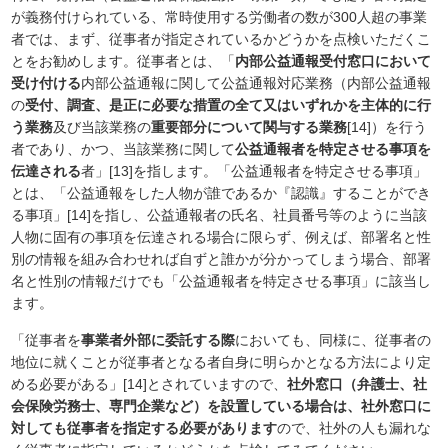
が義務付けられている、常時使用する労働者の数が300人超の事業
者では、まず、従事者が指定されているかどうかを点検いただくこ
とをお勧めします。従事者とは、「
内部公益通報受付窓口において
受け付ける
内部公益通報に関して公益通報対応業務（内部公益通報
の
受付、調査、是正に必要な措置の全て又はいずれかを主体的に行
う業務
及び当該業務の
重要部分について関与する業務
[14]）を行う
者であり、かつ、当該業務に関して
公益通報者を特定させる事項を
伝達される
者」[13]を指します。「公益通報者を特定させる事項」
とは、「公益通報をした人物が誰であるか『認識』することができ
る事項」[14]を指し、公益通報者の氏名、社員番号等のように当該
人物に固有の事項を伝達される場合に限らず、例えば、部署名と性
別の情報を組み合わせれば自ずと誰かが分かってしまう場合、部署
名と性別の情報だけでも「公益通報者を特定させる事項」に該当し
ます。
「従事者を
事業者外部に委託する際
においても、同様に、従事者の
地位に就くことが従事者となる者自身に明らかとなる方法により定
める必要がある」[14]とされていますので、
社外窓口（弁護士、社
会保険労務士、専門企業など）を設置している場合は、社外窓口に
対しても従事者を指定する必要があります
ので、社外の人も漏れな