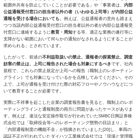
範囲外共有を防止していくことが必要である」や「事業者は、
内部
公益通報受付窓口の担当者以外の者（いわゆる上司等）が内部公益
通報を受ける場合においても、
例えば、公益通報者の意向も踏まえ
つつ当該内部公益通報受付窓口の担当者以外の者が内部公益通報受
付窓口に連絡するように
教育・周知
する等、適正な業務の遂行等に
支障がない範囲において何らかの通知がなされるようにすることが
求められる」とされています。
したがって、前述の
不利益取扱いの禁止、通報者の探索禁止、調査
妨害の禁止は、上司に報告された場合も対象にするべき
です。社内
規程で、これらの禁止規定が上司への報告（職制上のレポーティン
グライン）でも対象になっているかを点検してみてください。その
上で、上司が通報を受け付けた際の対応フローやノウハウなどにつ
いて教育することが必要です。
実際に不祥事を起こした企業の調査報告書を見ると、職制上のレポ
ーティングラインと通報制度の両方に問題があったケースがありま
す。例えば、違法な安定操作取引が行われていたSMBC日興証券株
式会社では「取締役会等へのレポーティング態勢の目詰まり」と
「内部通報制度の機能不全」が指摘されていました[20]し、車両の
認証不正が行われていたダイハツ工業株式会社では「現場と管理職