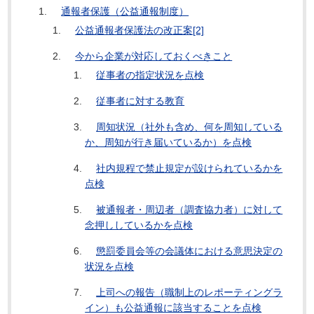
通報者保護（公益通報制度）
公益通報者保護法の改正案[2]
今から企業が対応しておくべきこと
従事者の指定状況を点検
従事者に対する教育
周知状況（社外も含め、何を周知している
か、周知が行き届いているか）を点検
社内規程で禁止規定が設けられているかを
点検
被通報者・周辺者（調査協力者）に対して
念押ししているかを点検
懲罰委員会等の会議体における意思決定の
状況を点検
上司への報告（職制上のレポーティングラ
イン）も公益通報に該当することを点検