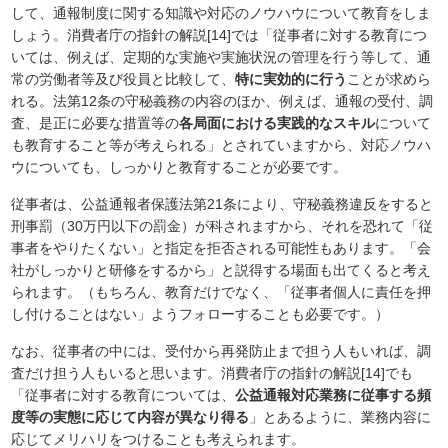
して、通報制度に関する知識や対応のノウハウについて教育をしま
しょう。消費者庁の指針の解説[14]では「従事者に対する教育につ
いては、例えば、定期的な実施や実施状況の管理を行う等して、通
常の労働者等及び役員と比較して、
特に実効的に行う
ことが求めら
れる。法第12条の守秘義務の内容のほか、例えば、通報の受付、調
査、是正に必要な措置等の
各局面における実践的なスキル
について
も教育すること等が考えられる」とされていますから、対応ノウハ
ウについても、しっかりと教育することが必要です。
従事者は、公益通報者保護法第21条により、守秘義務違反をすると
刑事罰（30万円以下の罰金）が科されますから、それを恐れて「従
事者をやりたくない」と指定を拒否される可能性もあります。「会
社がしっかりと研修をするから」と説得する場面も出てくると考え
られます。（もちろん、教育だけでなく、「従事者個人に責任を押
し付けることはない」ようフォローすることも必要です。）
なお、従事者の中には、受付から再発防止まで担う人もいれば、調
査だけ担う人もいると思います。消費者庁の指針の解説[14]でも
「従事者に対する教育については、
公益通報対応業務に従事する頻
度等の実態に応じて内容が異なり得る
」とあるように、業務内容に
応じてメリハリをつけることも考えられます。