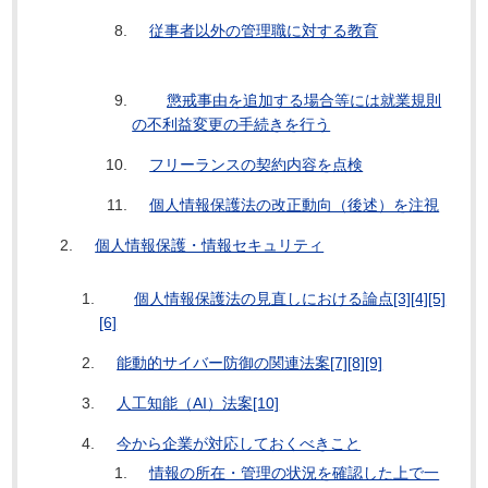
従事者以外の管理職に対する教育
懲戒事由を追加する場合等には就業規則
の不利益変更の手続きを行う
フリーランスの契約内容を点検
個人情報保護法の改正動向（後述）を注視
個人情報保護・情報セキュリティ
個人情報保護法の見直しにおける論点[3][4][5]
[6]
能動的サイバー防御の関連法案[7][8][9]
人工知能（AI）法案[10]
今から企業が対応しておくべきこと
情報の所在・管理の状況を確認した上で一