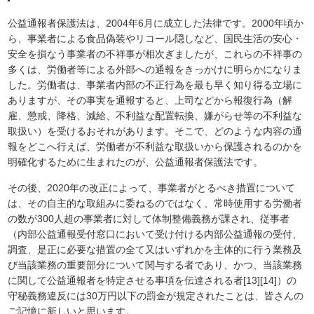
公益通報者保護法は、2004年6月に成立した法律です。2000年頃か
ら、事業者による食品偽装やリコール隠しなど、国民生活の安心・
安全を損なう事業者の不祥事が相次ぎましたが、これらの不祥事の
多くは、労働者等による外部への通報をきっかけに明らかになりま
した。労働者は、事業者内部の不正行為を最も早く知り得る立場に
ありますが、その事実を通報すると、上司などから報復行為（解
雇、懲戒、降格、減給、不利益な配置転換、嫌がらせ等の不利益な
取扱い）を受けるおそれがあります。そこで、どのような内容の通
報をどこへ行えば、労働者が不利益な取扱いから保護されるのかを
明確化するために生まれたのが、公益通報者保護法です。
その後、2020年の改正によって、事業者がとるべき措置について
は、その自主的な取組みに委ねるのではなく、常時使用する労働者
の数が300人超の事業者に対して体制整備義務が課され、従事者
（内部公益通報受付窓口において受け付ける内部公益通報の受付、
調査、是正に必要な措置の全て又はいずれかを主体的に行う業務及
び当該業務の重要部分について関与する者であり、かつ、当該業務
に関して公益通報者を特定させる事項を伝達される者[13][14]）の
守秘義務違反には30万円以下の罰金が規定されたことは、皆さんの
ご記憶に新しいと思います。