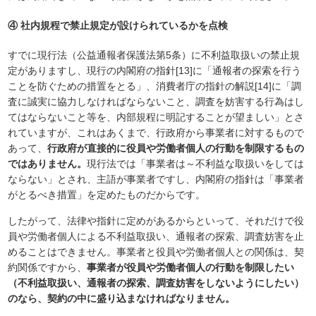
④
社内規程で禁止規定が設けられているかを点検
すでに現行法（公益通報者保護法第5条）に不利益取扱いの禁止規
定がありますし、現行の内閣府の指針[13]に「通報者の探索を行う
ことを防ぐための措置をとる」、消費者庁の指針の解説[14]に「調
査に誠実に協力しなければならないこと、調査を妨害する行為はし
てはならないこと等を、内部規程に明記することが望ましい」とさ
れていますが、これはあくまで、行政府から事業者に対するもので
あって、
行政府が直接的に役員や労働者個人の行動を制限するもの
ではありません。
現行法では「事業者は～不利益な取扱いをしては
ならない」とされ、主語が事業者ですし、内閣府の指針は「事業者
がとるべき措置」を定めたものだからです。
したがって、法律や指針に定めがあるからといって、それだけで役
員や労働者個人による不利益取扱い、通報者の探索、調査妨害を止
めることはできません。事業者と役員や労働者個人との関係は、契
約関係ですから、
事業者が役員や労働者個人の行動を制限したい
（不利益取扱い、通報者の探索、調査妨害をしないようにしたい）
のなら、契約の中に盛り込まなければなりません。