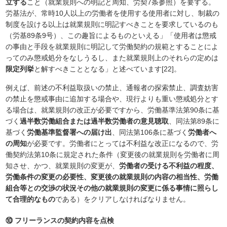
立する
こと（就業規則への明記と周知、労契7条参照）を要する。
労基法が、常時10人以上の労働者を使用する使用者に対し、制裁の
制度を設ける以上は就業規則に明記すべきことを要求しているのも
（労基89条9号）、この趣旨によるものといえる」「使用者は懲戒
の事由と手段を就業規則に明記して労働契約の規範とすることによ
ってのみ懲戒処分をなしうるし、また就業規則上のそれらの定めは
限定列挙
と解すべきこととなる」と述べています[22]。
例えば、前述の不利益取扱いの禁止、通報者の探索禁止、調査妨害
の禁止を懲戒事由に追加する場合や、現行よりも重い懲戒処分とす
る場合は、就業規則の改正が必要ですから、労働基準法第90条に基
づく
過半数労働組合または過半数労働者の意見聴取
、同法第89条に
基づく
労働基準監督署への届け出
、同法第106条に基づく
労働者へ
の周知
が必要です。労働者にとっては不利益な改正になるので、労
働契約法第10条に規定された条件（変更後の就業規則を労働者に周
知させ、かつ、就業規則の変更が、
労働者の受ける不利益の程度、
労働条件の変更の必要性、変更後の就業規則の内容の相当性、労働
組合等との交渉の状況その他の就業規則の変更に係る事情に照らし
て合理的なもの
である）をクリアしなければなりません。
⑩ フリーランスの契約内容を点検