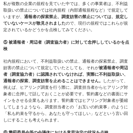
私が複数の企業の規程を見ていた中では、多くの事業者は、不利益
取扱いの禁止については社内規程（内部通報規程など）で規定して
いますが、
通報者の探索禁止、調査妨害の禁止については、規定し
ていないケースが散見されました
ので、現行の規程ではこれらが規
定されているかどうかを点検してみてください。
⑤ 被通報者・周辺者（調査協力者）に対して念押ししているかを点
検
社内規程において、不利益取扱いの禁止、通報者の探索禁止、調査
妨害の禁止について規定していたとしても、それが
被通報者や周辺
者（調査協力者）に認識されていなければ、実際に不利益取扱い、
通報者の探索、調査妨害を止めることはできません。
したがって、
例えば、ヒアリング調査を行う際に、調査担当者からヒアリング対
象者に念押しで話しておくことが必要です。誓約書などの書面にサ
インをさせる企業もあります。誓約書ではヒアリング対象者が萎縮
してしまうようなら、調査担当者との「お互いの約束事」のように
「私も約束を守るから、あなたも守ってほしい」などという言い回
しにすることも考えられます。
⑥ 懲罰委員会等の会議体における意思決定の状況を点検