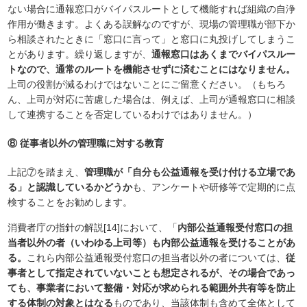
ない場合に通報窓口がバイパスルートとして機能すれば組織の自浄
作用が働きます。よくある誤解なのですが、現場の管理職が部下か
ら相談されたときに「窓口に言って」と窓口に丸投げしてしまうこ
とがあります。繰り返しますが、
通報窓口はあくまでバイパスルー
トなので、通常のルートを機能させずに済むことにはなりません。
上司の役割が減るわけではないことにご留意ください。（もちろ
ん、上司が対応に苦慮した場合は、例えば、上司が通報窓口に相談
して連携することを否定しているわけではありません。）
⑧ 従事者以外の管理職に対する教育
上記⑦を踏まえ、
管理職が「自分も公益通報を受け付ける立場であ
る」と認識しているかどうか
も、アンケートや研修等で定期的に点
検することをお勧めします。
消費者庁の指針の解説[14]において、「
内部公益通報受付窓口の担
当者以外の者（いわゆる上司等）も内部公益通報を受けることがあ
る。
これら内部公益通報受付窓口の担当者以外の者については、
従
事者として指定されていないことも想定されるが、その場合であっ
ても、事業者において整備・対応が求められる範囲外共有等を防止
する体制の対象とはなる
ものであり、当該体制も含めて全体として