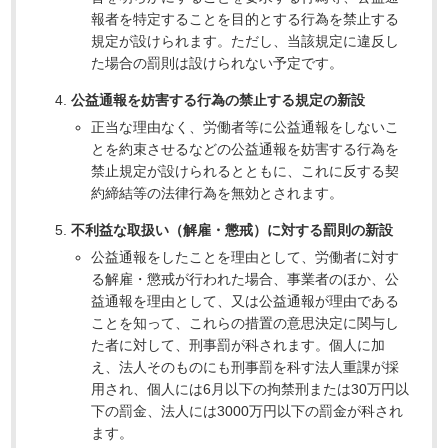
報者を特定することを目的とする行為を禁止する
規定が設けられます。ただし、当該規定に違反し
た場合の罰則は設けられない予定です。
公益通報を妨害する行為の禁止する規定の新設
正当な理由なく、労働者等に公益通報をしないこ
とを約束させるなどの公益通報を妨害する行為を
禁止規定が設けられるとともに、これに反する契
約締結等の法律行為を無効とされます。
不利益な取扱い（解雇・懲戒）に対する罰則の新設
公益通報をしたことを理由として、労働者に対す
る解雇・懲戒が行われた場合、事業者のほか、公
益通報を理由として、又は公益通報が理由である
ことを知って、これらの措置の意思決定に関与し
た者に対して、刑事罰が科されます。個人に加
え、法人そのものにも刑事罰を科す法人重課が採
用され、個人には6月以下の拘禁刑または30万円以
下の罰金、法人には3000万円以下の罰金が科され
ます。