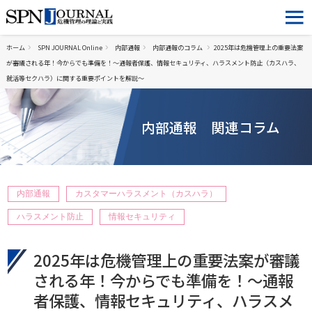
ホーム
SPN JOURNAL Online
内部通報
内部通報のコラム
2025年は危機管理上の重要法案
が審議される年！今からでも準備を！～通報者保護、情報セキュリティ、ハラスメント防止（カスハラ、
就活等セクハラ）に関する重要ポイントを解説～
内部通報 関連コラム
内部通報
カスタマーハラスメント（カスハラ）
ハラスメント防止
情報セキュリティ
2025年は危機管理上の重要法案が審議
される年！今からでも準備を！～通報
者保護、情報セキュリティ、ハラスメ