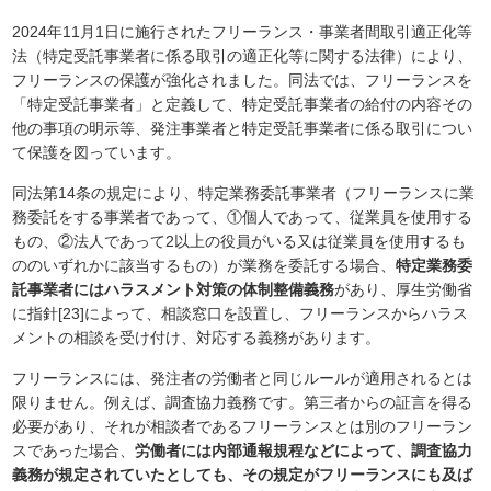
2024年11月1日に施行されたフリーランス・事業者間取引適正化等
法（特定受託事業者に係る取引の適正化等に関する法律）により、
フリーランスの保護が強化されました。同法では、フリーランスを
「特定受託事業者」と定義して、特定受託事業者の給付の内容その
他の事項の明示等、発注事業者と特定受託事業者に係る取引につい
て保護を図っています。
同法第14条の規定により、特定業務委託事業者（フリーランスに業
務委託をする事業者であって、①個人であって、従業員を使用する
もの、②法人であって2以上の役員がいる又は従業員を使用するも
ののいずれかに該当するもの）が業務を委託する場合、
特定業務委
託事業者にはハラスメント対策の体制整備義務
があり、厚生労働省
に指針[23]によって、相談窓口を設置し、フリーランスからハラス
メントの相談を受け付け、対応する義務があります。
フリーランスには、発注者の労働者と同じルールが適用されるとは
限りません。例えば、調査協力義務です。第三者からの証言を得る
必要があり、それが相談者であるフリーランスとは別のフリーラン
スであった場合、
労働者には内部通報規程などによって、調査協力
義務が規定されていたとしても、その規定がフリーランスにも及ば