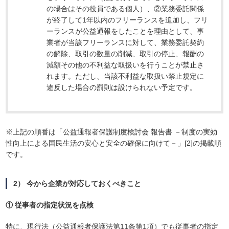
の場合はその役員である個人）、②業務委託関係
が終了して1年以内のフリーランスを追加し、フリ
ーランスが公益通報をしたことを理由として、事
業者が当該フリーランスに対して、業務委託契約
の解除、取引の数量の削減、取引の停止、報酬の
減額その他の不利益な取扱いを行うことが禁止さ
れます。ただし、当該不利益な取扱い禁止規定に
違反した場合の罰則は設けられない予定です。
※上記の順番は「公益通報者保護制度検討会 報告書 －制度の実効
性向上による国民生活の安心と安全の確保に向けて－」[2]の掲載順
です。
2） 今から企業が対応しておくべきこと
① 従事者の指定状況を点検
特に、現行法（公益通報者保護法第11条第1項）でも従事者の指定