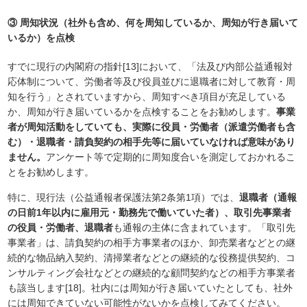
③ 周知状況（社外も含め、何を周知しているか、周知が行き届いて
いるか）を点検
すでに現行の内閣府の指針[13]において、「法及び内部公益通報対
応体制について、労働者等及び役員並びに退職者に対して教育・周
知を行う」とされていますから、周知すべき項目が充足している
か、周知が行き届いているかを点検することをお勧めします。
事業
者が周知活動をしていても、実際に役員・労働者（派遣労働者も含
む）・退職者・請負契約の相手先等に届いていなければ意味があり
ません。
アンケート等で定期的に周知度合いを測定しておかれるこ
とをお勧めします。
特に、現行法（公益通報者保護法第2条第1項）では、
退職者（通報
の日前1年以内に雇用元・勤務先で働いていた者）、取引先事業者
の役員・労働者、退職者
も通報の主体に含まれています。「取引先
事業者」は、請負契約の相手方事業者のほか、卸売業者などとの継
続的な物品納入契約、清掃業者などとの継続的な役務提供契約、コ
ンサルティング会社などとの継続的な顧問契約などの相手方事業者
も該当します[18]。社内には周知が行き届いていたとしても、社外
には周知できていない可能性がないかを点検してみてください。