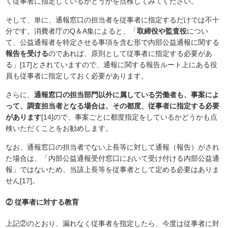
く従事者に指定しているかどうかを点検してみてください。
そして、単に、通報窓口の担当者を従事者に指定するだけでは不十
分です。消費者庁のQ＆A集によると、「
取締役や監査役
につい
て、公益通報者を特定させる事項を含む形で内部公益通報に関する
報告を受ける
のであれば、原則として従事者に指定する必要があ
る」[17]とされていますので、通報に関する報告ルート上にある役
員も従事者に指定しておく必要があります。
さらに、
通報窓口の担当部門以外に属している労働者も、事案によ
って、調査担当者となる場合は、その都度、従事者に指定する必要
があります
[14]ので、事案ごとに都度指定をしているかどうかも点
検いただくことをお勧めします。
なお、通報窓口の担当者でない上長等に対して通報（報告）がされ
た場合は、「内部公益通報受付窓口において受け付ける内部公益通
報」ではないため、当該上長等を従事者として定める必要はありま
せん[17]。
② 従事者に対する教育
上記②のとおり、漏れなく従事者を指定したら、今度は従事者に対