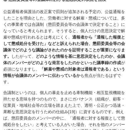
公益通報者保護法の改正案で罰則が追加される予定の、公益通報を
したことを理由とした、労働者に対する解雇・懲戒については、多
くの事業者では合議制（懲罰委員会等の会議体で決定すること）に
なっていると考えられます。そうすると、個人だけの意思決定で解
雇や懲戒が行われるとは考えにくく、
通報者から「通報した報復と
して懲戒処分を受けた」などと訴えられた場合、懲罰委員会等の会
議体でどのような議論がされたのかを証明することが重要になりま
す。
したがって、
どのような情報を基に意思決定をしたのか、会議
体のメンバーがどのような発言をしたのかといった議事録の作成
が
必須になりますし、
「解雇や懲戒の対象者は通報者である」という
情報が会議体のメンバーに伝わっているか
も焦点が当たるはずで
す。
合議制というのは、個人の暴走を止める牽制機能・相互監視機能を
持たせる意味を持つのもので、まさにガバナンス（組織が、顧客・
従業員・地域社会等の立場を踏まえた上で、透明・公正かつ迅速・
果断な意思決定を行うための仕組み[19]）に資するものです。例え
ば、懲罰委員会のメンバーの中に、「通報者に対する報復として懲
戒処分をしたい」と考えている人がいた場合、それを他のメンバー