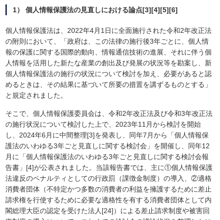
1） 個人情報保護法の見直しにおける論点[3][4][5][6]
個人情報保護法は、2022年4月1日に全面施行された令和2年改正法
の附則において、「政府は、この法律の施行後3年ごとに、個人情
報の保護に関する国際的動向、情報通信技術の進展、それに伴う個
人情報を活用した新たな産業の創出及び発展の状況等を勘案し、新
個人情報保護法の施行の状況について検討を加え、必要があると認
めるときは、その結果に基づいて所要の措置を講ずるものとする」
と規定されました。
そこで、個人情報保護委員会は、令和2年改正法及び令和3年改正法
の施行状況について検討した上で、2023年11月から検討を開始
し、2024年6月に中間整理[3]を発表し、同年7月から「個人情報保
護法のいわゆる3年ごと見直しに関する検討会」を開催し、同年12
月に「個人情報保護法のいわゆる3年ごと見直しに関する検討会報
告書」[4]が公表されました。当該報告書では、主に①個人情報保護
法違反のペナルティとしての行政罰（課徴金制度）の導入、②適格
消費者団体（不特定かつ多数の消費者の利益を擁護するために差止
請求権を行使するために必要な適格性を有する消費者団体として内
閣総理大臣の認定を受けた法人[24]）による差止請求制度や被害回