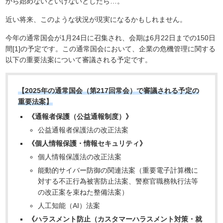
から始めないといけないとしたら…。
近い将来、このような状況が現実になるかもしれません。
今年の通常国会が1月24日に召集され、会期は6月22日までの150日
間[1]の予定です。この通常国会において、企業の危機管理に関する
以下の重要法案について審議される予定です。
【2025年の通常国会（第217回常会）で審議される予定の
重要法案】
《通報者保護（公益通報制度）》
公益通報者保護法の改正法案
《
個人情報保護・情報セキュリティ》
個人情報保護法の改正法案
能動的サイバー防御の関連法案（重要電子計算機に
対する不正行為被害防止法案、警察官職務執行法等
の改正案を束ねた整備法案）
人工知能（AI）法案
《ハラスメント防止（カスタマーハラスメント対策・就