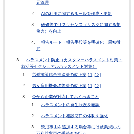
元管理
AIの利用に関するルールを作成・更新
研修等でリスクセンス（リスクに関する想
像力）を向上
報告ルート・報告手段等を明確化し周知徹
底
ハラスメント防止（カスタマーハラスメント対策・
就活等セクシュアルハラスメント対策）
労働施策総合推進法の改正案[11][12]
男女雇用機会均等法の改正案[11][12]
今から企業が対応しておくべきこと
ハラスメントの発生状況を確認
ハラスメント相談窓口の体制を強化
懲戒事由を追加する場合等には就業規則の
不利益変更の手続きを行う