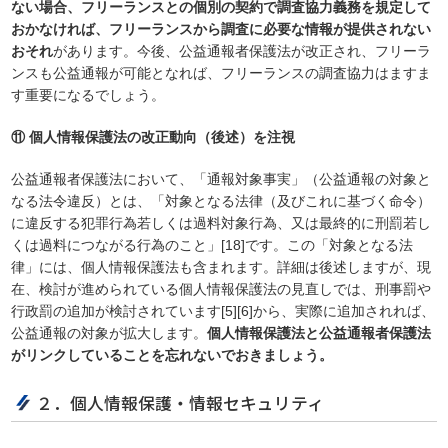
ない場合、フリーランスとの個別の契約で調査協力義務を規定して
おかなければ、フリーランスから調査に必要な情報が提供されない
おそれ
があります。今後、公益通報者保護法が改正され、フリーラ
ンスも公益通報が可能となれば、フリーランスの調査協力はますま
す重要になるでしょう。
⑪ 個人情報保護法の改正動向（後述）を注視
公益通報者保護法において、「通報対象事実」（公益通報の対象と
なる法令違反）とは、「対象となる法律（及びこれに基づく命令）
に違反する犯罪行為若しくは過料対象行為、又は最終的に刑罰若し
くは過料につながる行為のこと」[18]です。この「対象となる法
律」には、個人情報保護法も含まれます。詳細は後述しますが、現
在、検討が進められている個人情報保護法の見直しでは、刑事罰や
行政罰の追加が検討されています[5][6]から、実際に追加されれば、
公益通報の対象が拡大します。
個人情報保護法と公益通報者保護法
がリンクしていることを忘れないでおきましょう。
２．個人情報保護・情報セキュリティ