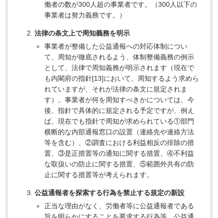
働者の数が300人超の事業者です。（300人以下の
事業者は努力義務です。）
法律の条文上で周知義務を明示
事業者が整備した公益通報への対応体制につい
て、周知が徹底されるよう、体制整備義務の例示
として、法律で周知義務が明示されます（現在で
も内閣府の指針[13]において、周知するよう求めら
れていますが、それが法律の条文に規定されま
す）。事業者が何を周知すべきかについては、今
後、指針で具体的に規定される予定ですが、例え
ば、現在でも指針で周知が求められている①部門
横断的な内部通報窓口の設置（連絡先や連絡方法
等を含む）、②調査における利益相反の排除の措
置、③是正措置等の通知に関する措置、④不利益
な取扱いの防止に関する措置、⑤範囲外共有の防
止に関する措置等が考えられます。
公益通報者を探索する行為を禁止する規定の新設
正当な理由がなく、労働者等に公益通報者である
旨を明らかにすることを要求する行為等、公益通