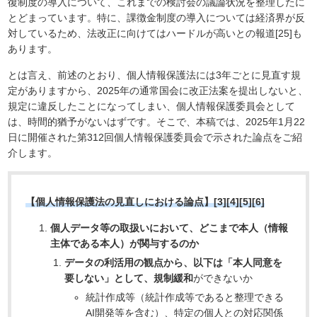
復制度の導入について、これまでの検討会の議論状況を整理したに
とどまっています。特に、課徴金制度の導入については経済界が反
対しているため、法改正に向けてはハードルが高いとの報道[25]も
あります。
とは言え、前述のとおり、個人情報保護法には3年ごとに見直す規
定がありますから、2025年の通常国会に改正法案を提出しないと、
規定に違反したことになってしまい、個人情報保護委員会として
は、時間的猶予がないはずです。そこで、本稿では、2025年1月22
日に開催された第312回個人情報保護委員会で示された論点をご紹
介します。
【個人情報保護法の見直しにおける論点】[3][4][5][6]
個人データ等の取扱いにおいて、どこまで本人（情報
主体である本人）が関与するのか
データの利活用の観点から、以下は「本人同意を
要しない」として、規制緩和
ができないか
統計作成等（統計作成等であると整理できる
AI開発等を含む）、特定の個人との対応関係