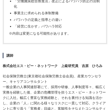
「労働施策総合推進法」改正によるパワハラ防止の法制
化
事業主に求められる体制整備
パワハラの定義と指導との違い
「経営に生かす」パワハラ対応
※内容は変更になる可能性があります。
講師
株式会社エス・ピー・ネットワーク 上級研究員 吉原 ひろみ
社会保険労務士(東京都社会保険労務士会会員)、産業カウンセラ
ー、キャリアコンサルタント
一般企業の人事関連部署にて、採用や研修、人事制度等々、幅広く
実務を経験した後、企業の危機管理を担うエス・ピー・ネットワー
クに入社。幅広く豊富な実務経験と、それを裏付ける知識を活か
し、企業の「人」に関わる様々なリスクに一貫して対応。クライア
ントに寄り添う「実務者」目線と、客観性をそなえたコンサルティ