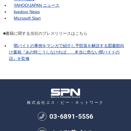
YAHOO!JAPAN ニュース
livedoor News
Microsoft Start
■書籍に関する当社のプレスリリースはこちら
闇バイトの事例をマンガで紹介し予防策を解説する図書館向
け書籍『あの時こうしなければ……本当に危ない闇バイトの
話』を監修
株式会社エス・ピー・ネットワーク
03
-
6891
-
5556