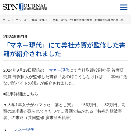
ホーム
ニュース
寄稿・記事
「マネー現代」にて弊社芳賀が監修した書籍が紹介されました
2024/09/19
「マネー現代」にて弊社芳賀が監修した書
籍が紹介されました
2024年9月19日配信の
マネー現代
にて当社取締役副社長 首席研
究員 芳賀恒人が監修した書籍『あの時こうしなければ……本当に危
ない闇バイトの話』が紹介されました。
■記事詳細はこちら
▼大学1年女子がハマった「落とし穴」…「56万円」「32万円」高
額の請求書が送られてきたワケ…漫画で描かれる「特殊詐欺被害
者」の末路（共同監修 廣末登氏執筆）
マネー現代