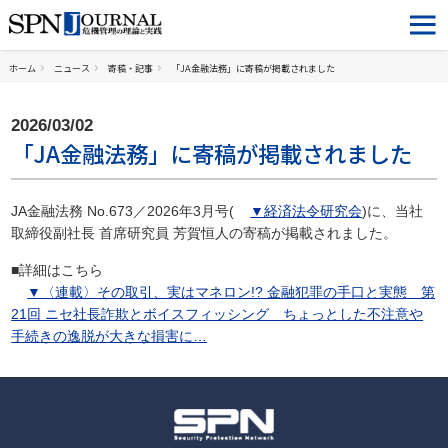
ホーム
ニュース
寄稿・記事
「JA金融法務」に寄稿が掲載されました
2026/03/02
「JA金融法務」に寄稿が掲載されました
JA金融法務 No.673／2026年3月号(
▼経済法令研究会
)に、当社
取締役副社長 首席研究員 芳賀恒人の寄稿が掲載されました。
■詳細はこちら
▼〈連載〉その取引、実はマネロン!? 金融犯罪の手口と実態 第
21回 ニセ社長詐欺とボイスフィッシング ちょっとした不注意や
手続きの逸脱が大きな損害に…