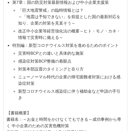
第7章：国の防災対策最新情報および中小企業支援策
「巨大地震警戒」の臨時情報とは？
～「地震は予知できない」を前提とした国の最新対応を
知り、企業の対策を見直そう～
改正中小企業等経営強化法の概要～ヒト・モノ・カネ・
情報で災害時に備える～
特別編：新型コロナウイルス対策を進めるためのポイント
災害時BCPとの違いと具体的な施策
感染症対策BCP整備の着眼点
対策本部設置のタイミングと在り方
ニューノーマル時代の企業の帰宅困難者対策における感
染症対策
新型コロナウイルス感染症に伴う補助金など申請の手引
き
【書籍概要】
書籍名：～お金と時間をかけなくてもできる～成功事例から導
く 中小企業のための災害危機対策