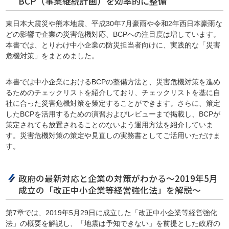
BCP（事業継続計画）を効率的に整備
東日本大震災や熊本地震、平成30年7月豪雨や令和2年西日本豪雨な
どの影響で企業の災害危機対応、BCPへの注目度は増しています。
本書では、とりわけ中小企業の防災担当者向けに、実践的な「災害
危機対策」をまとめました。
本書では中小企業におけるBCPの整備方法と、災害危機対策を進め
るためのチェックリストを紹介しており、チェックリストを基に自
社に合った災害危機対策を策定することができます。さらに、策定
したBCPを活用するための演習およびレビューまで掲載し、BCPが
策定されても放置されることのないよう運用方法を紹介していま
す。災害危機対策の策定や見直しの実務書としてご活用いただけま
す。
政府の最新対応と企業の対策がわかる～2019年5月
成立の「改正中小企業等経営強化法」を解説～
第7章では、2019年5月29日に成立した「改正中小企業等経営強化
法」の概要を解説し、「地震は予知できない」を前提とした政府の