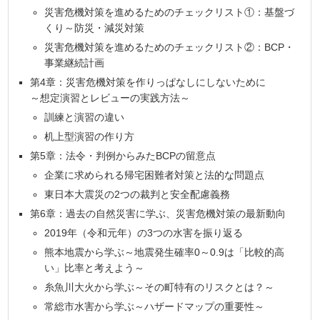
災害危機対策を進めるためのチェックリスト①：基盤づ
くり～防災・減災対策
災害危機対策を進めるためのチェックリスト②：BCP・
事業継続計画
第4章：災害危機対策を作りっぱなしにしないために
～想定演習とレビューの実践方法～
訓練と演習の違い
机上型演習の作り方
第5章：法令・判例からみたBCPの留意点
企業に求められる帰宅困難者対策と法的な問題点
東日本大震災の2つの裁判と安全配慮義務
第6章：過去の自然災害に学ぶ、災害危機対策の最新動向
2019年（令和元年）の3つの水害を振り返る
熊本地震から学ぶ～地震発生確率0～0.9は「比較的高
い」比率と考えよう～
糸魚川大火から学ぶ～その町特有のリスクとは？～
常総市水害から学ぶ～ハザードマップの重要性～