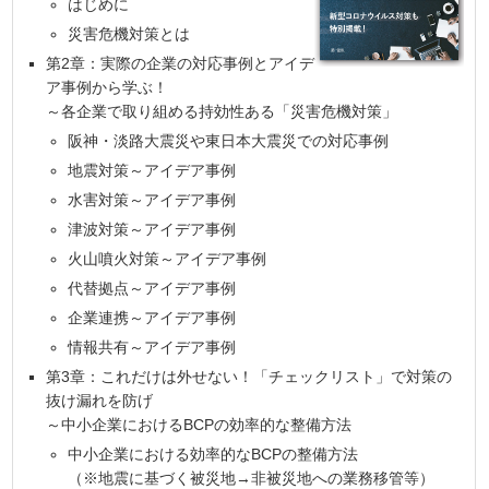
はじめに
災害危機対策とは
第2章：実際の企業の対応事例とアイデ
ア事例から学ぶ！
～各企業で取り組める持効性ある「災害危機対策」
阪神・淡路大震災や東日本大震災での対応事例
地震対策～アイデア事例
水害対策～アイデア事例
津波対策～アイデア事例
火山噴火対策～アイデア事例
代替拠点～アイデア事例
企業連携～アイデア事例
情報共有～アイデア事例
第3章：これだけは外せない！「チェックリスト」で対策の
抜け漏れを防げ
～中小企業におけるBCPの効率的な整備方法
中小企業における効率的なBCPの整備方法
（※地震に基づく被災地→非被災地への業務移管等）