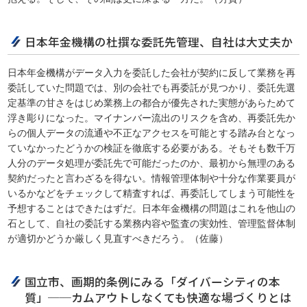
日本年金機構の杜撰な委託先管理、自社は大丈夫か
日本年金機構がデータ入力を委託した会社が契約に反して業務を再
委託していた問題では、別の会社でも再委託が見つかり、委託先選
定基準の甘さをはじめ業務上の都合が優先された実態があらためて
浮き彫りになった。マイナンバー流出のリスクを含め、再委託先か
らの個人データの流通や不正なアクセスを可能とする踏み台となっ
ていなかったどうかの検証を徹底する必要がある。そもそも数千万
人分のデータ処理が委託先で可能だったのか、最初から無理のある
契約だったと言わざるを得ない。情報管理体制や十分な作業要員が
いるかなどをチェックして精査すれば、再委託してしまう可能性を
予想することはできたはずだ。日本年金機構の問題はこれを他山の
石として、自社の委託する業務内容や監査の実効性、管理監督体制
が適切かどうか厳しく見直すべきだろう。（佐藤）
国立市、画期的条例にみる「ダイバーシティの本
質」──カムアウトしなくても快適な場づくりとは