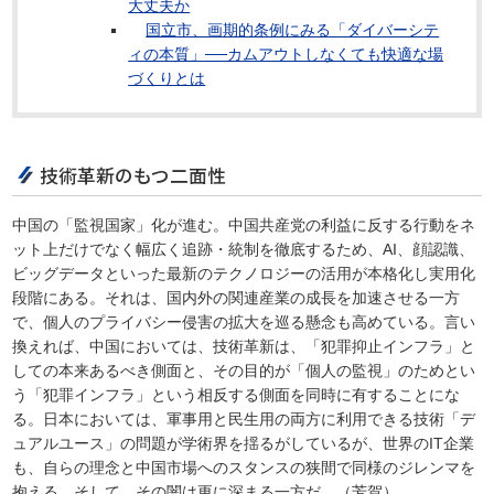
大丈夫か
国立市、画期的条例にみる「ダイバーシテ
ィの本質」──カムアウトしなくても快適な場
づくりとは
技術革新のもつ二面性
中国の「監視国家」化が進む。中国共産党の利益に反する行動をネ
ット上だけでなく幅広く追跡・統制を徹底するため、AI、顔認識、
ビッグデータといった最新のテクノロジーの活用が本格化し実用化
段階にある。それは、国内外の関連産業の成長を加速させる一方
で、個人のプライバシー侵害の拡大を巡る懸念も高めている。言い
換えれば、中国においては、技術革新は、「犯罪抑止インフラ」と
しての本来あるべき側面と、その目的が「個人の監視」のためとい
う「犯罪インフラ」という相反する側面を同時に有することにな
る。日本においては、軍事用と民生用の両方に利用できる技術「デ
ュアルユース」の問題が学術界を揺るがしているが、世界のIT企業
も、自らの理念と中国市場へのスタンスの狭間で同様のジレンマを
抱える。そして、その闇は更に深まる一方だ。（芳賀）