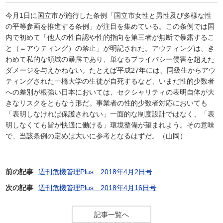
今月1日に国立市が施行した条例「国立市女性と男性及び多様な性
の平等参画を推進する条例」が注目を集めている。この条例では国
内で初めて「他人の性自認や性的指向を第三者が無断で暴露するこ
と（＝アウティング）の禁止」が明記された。アウティングは、き
わめて私的な領域の暴露であり、単なるプライバシー侵害を超えた
ダメージを与えかねない。たとえば平成27年には、同級生からアウ
ティングされた一橋大学の生徒が自死するなど、いまだ性的少数者
への差別が根強い日本においては、セクシャリティの表明自体が大
きなリスクをともなう形だ。事業者の性的少数者対応においても
「表明しなければ保護されない」一面的な制度設計ではなく、「表
明しなくても皆が快適に働ける」環境整備が望まれよう。その意味
で、当該条例の定めは大いに参考となるはずだ。（山岡）
前の記事
週刊危機管理Plus 2018年4月2日号
次の記事
週刊危機管理Plus 2018年4月16日号
記事一覧へ