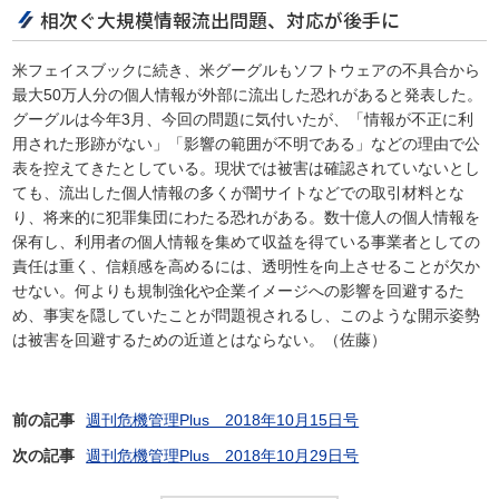
相次ぐ大規模情報流出問題、対応が後手に
米フェイスブックに続き、米グーグルもソフトウェアの不具合から
最大50万人分の個人情報が外部に流出した恐れがあると発表した。
グーグルは今年3月、今回の問題に気付いたが、「情報が不正に利
用された形跡がない」「影響の範囲が不明である」などの理由で公
表を控えてきたとしている。現状では被害は確認されていないとし
ても、流出した個人情報の多くが闇サイトなどでの取引材料とな
り、将来的に犯罪集団にわたる恐れがある。数十億人の個人情報を
保有し、利用者の個人情報を集めて収益を得ている事業者としての
責任は重く、信頼感を高めるには、透明性を向上させることが欠か
せない。何よりも規制強化や企業イメージへの影響を回避するた
め、事実を隠していたことが問題視されるし、このような開示姿勢
は被害を回避するための近道とはならない。（佐藤）
前の記事
週刊危機管理Plus 2018年10月15日号
次の記事
週刊危機管理Plus 2018年10月29日号