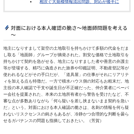
相次ぐ大規模情報流出問題、対応が後手に
対面における本人確認の脆さ～地面師問題を考える
～
地主になりすまして架空の土地取引を持ちかけて多額の代金をだま
し取る「地面師」グループが摘発された。割安な価格で土地取引を
持ちかけて契約を急がせる、地主になりすました者や善意の弁護士
等が登場する、精巧に偽造された旅券や印鑑証明、不動産登記等が
使われるなどがその手口だが、「道具屋」の仕事がそれにリアリテ
ィを加える点も特徴だ。一方で積水ハウス側の対応もお粗末だ。地
主役の本人確認で干支や誕生日が不正確だった、仲介業者にペーパ
ー会社を提案された、本来の土地所有者から警告を受けたなど、不
審な点が多数ありながら「何ら疑いを差し挟まないまま契約を急い
だ」という。対面における本人確認の脆さは、名刺の情報を何ら疑
わないリスクセンスの鈍さもあるが、冷静かつ合理的な判断を曇ら
せるガバナンスの問題も指摘しておきたい。（芳賀）