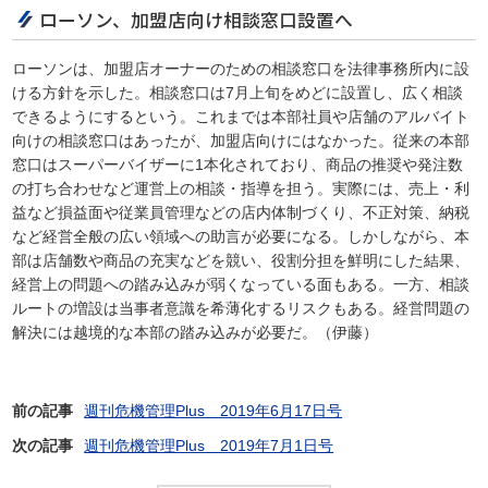
ローソン、加盟店向け相談窓口設置へ
ローソンは、加盟店オーナーのための相談窓口を法律事務所内に設
ける方針を示した。相談窓口は7月上旬をめどに設置し、広く相談
できるようにするという。これまでは本部社員や店舗のアルバイト
向けの相談窓口はあったが、加盟店向けにはなかった。従来の本部
窓口はスーパーバイザーに1本化されており、商品の推奨や発注数
の打ち合わせなど運営上の相談・指導を担う。実際には、売上・利
益など損益面や従業員管理などの店内体制づくり、不正対策、納税
など経営全般の広い領域への助言が必要になる。しかしながら、本
部は店舗数や商品の充実などを競い、役割分担を鮮明にした結果、
経営上の問題への踏み込みが弱くなっている面もある。一方、相談
ルートの増設は当事者意識を希薄化するリスクもある。経営問題の
解決には越境的な本部の踏み込みが必要だ。（伊藤）
前の記事
週刊危機管理Plus 2019年6月17日号
次の記事
週刊危機管理Plus 2019年7月1日号