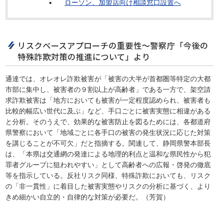
ローソン、加盟店向け相談窓口設置へ
リスクベースアプローチの重要性～警察庁「今後の
特殊詐欺対策の推進について」より
通達では、オレオレ詐欺被害が「被害の大半が首都圏等特定の大都
市部に集中し、被害者の９割以上が高齢者」である一方で、架空請
求詐欺被害は「地方においても被害が一定程度認められ、被害者も
比較的幅広い世代に及ぶ」など、手口ごとに被害実態に相違がある
と分析。そのうえで、効果的な被害防止を図るためには、各都道府
県警察において「地域ごとに各手口の被害の発生状況に応じた対策
を講じることが不可欠」だと指摘する。関連して、静岡県警本部長
は、「本県は交通網の発達による地理的利点と温和な県民性から犯
罪者グループに狙われやすい」として高齢者への広報・啓発の徹底
等を指示している。反社リスク同様、特殊詐欺においても、リスク
の「非一貫性」に着目した被害実態やリスクの分析に基づく、より
きめ細かい自立的・自律的な対策が必要だ。（芳賀）