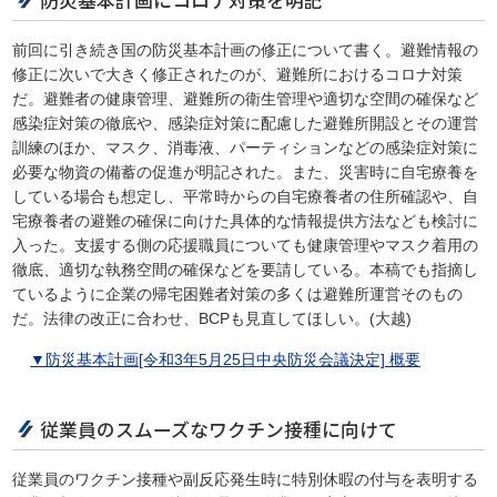
防災基本計画にコロナ対策を明記
前回に引き続き国の防災基本計画の修正について書く。避難情報の
修正に次いで大きく修正されたのが、避難所におけるコロナ対策
だ。避難者の健康管理、避難所の衛生管理や適切な空間の確保など
感染症対策の徹底や、感染症対策に配慮した避難所開設とその運営
訓練のほか、マスク、消毒液、パーティションなどの感染症対策に
必要な物資の備蓄の促進が明記された。また、災害時に自宅療養を
している場合も想定し、平常時からの自宅療養者の住所確認や、自
宅療養者の避難の確保に向けた具体的な情報提供方法なども検討に
入った。支援する側の応援職員についても健康管理やマスク着用の
徹底、適切な執務空間の確保などを要請している。本稿でも指摘し
ているように企業の帰宅困難者対策の多くは避難所運営そのもの
だ。法律の改正に合わせ、BCPも見直してほしい。(大越)
▼防災基本計画[令和3年5月25日中央防災会議決定] 概要
従業員のスムーズなワクチン接種に向けて
従業員のワクチン接種や副反応発生時に特別休暇の付与を表明する