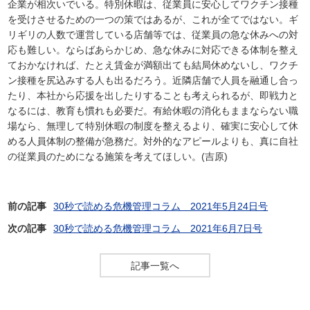
企業が相次いでいる。特別休暇は、従業員に安心してワクチン接種
を受けさせるための一つの策ではあるが、これが全てではない。ギ
リギリの人数で運営している店舗等では、従業員の急な休みへの対
応も難しい。ならばあらかじめ、急な休みに対応できる体制を整え
ておかなければ、たとえ賃金が満額出ても結局休めないし、ワクチ
ン接種を尻込みする人も出るだろう。近隣店舗で人員を融通し合っ
たり、本社から応援を出したりすることも考えられるが、即戦力と
なるには、教育も慣れも必要だ。有給休暇の消化もままならない職
場なら、無理して特別休暇の制度を整えるより、確実に安心して休
める人員体制の整備が急務だ。対外的なアピールよりも、真に自社
の従業員のためになる施策を考えてほしい。(吉原)
前の記事
30秒で読める危機管理コラム 2021年5月24日号
次の記事
30秒で読める危機管理コラム 2021年6月7日号
記事一覧へ