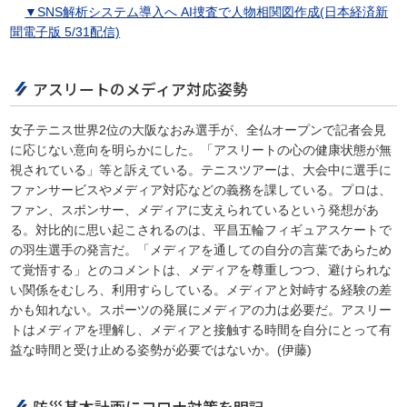
▼SNS解析システム導入へ AI捜査で人物相関図作成(日本経済新
聞電子版 5/31配信)
アスリートのメディア対応姿勢
女子テニス世界2位の大阪なおみ選手が、全仏オープンで記者会見
に応じない意向を明らかにした。「アスリートの心の健康状態が無
視されている」等と訴えている。テニスツアーは、大会中に選手に
ファンサービスやメディア対応などの義務を課している。プロは、
ファン、スポンサー、メディアに支えられているという発想があ
る。対比的に思い起こされるのは、平昌五輪フィギュアスケートで
の羽生選手の発言だ。「メディアを通しての自分の言葉であらため
て覚悟する」とのコメントは、メディアを尊重しつつ、避けられな
い関係をむしろ、利用すらしている。メディアと対峙する経験の差
かも知れない。スポーツの発展にメディアの力は必要だ。アスリー
トはメディアを理解し、メディアと接触する時間を自分にとって有
益な時間と受け止める姿勢が必要ではないか。(伊藤)