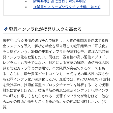
防災基本計画にコロナ対策を明記
従業員のスムーズなワクチン接種に向けて
犯罪インフラ化が摘発リスクを高める
警察庁は容疑者側のSNSをAIで解析し、人物の相関図を作成する捜
査システムを導入、解析と精査を繰り返して犯罪組織の「可視化」
を目指すという。SNSの犯罪インフラ化が深刻な中、SNSの犯罪摘
発インフラ化を歓迎したい。同様に、匿名性の高い通信アプリ「テ
レグラム」も万全ではない。解析による文章の解読、通信自体の記
録と防犯カメラ等との併用で、その限界が突破できるケースもあ
る。さらに、暗号資産ビットコインも、当初はその匿名性の高さか
ら犯罪インフラ化が深刻化したが、最近では、KYCやAML/CFT規制
を受け容れ、技術的基盤のブロックチェーンを解析することで犯罪
対策に貢献し始めた。技術革新の恩恵は生活インフラと犯罪インフ
ラの双方に等しくもたらされる。犯罪インフラ化が進むほど、他な
らぬその技術が摘発リスクを高める。その循環に期待したい。(芳
賀)