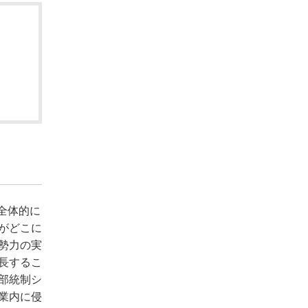
全体的に
がどこに
勢力の実
長するこ
部統制シ
業内に侵