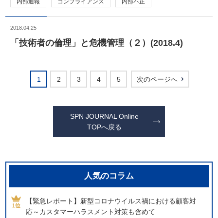
内部通報
コンプライアンス
内部不正
2018.04.25
「技術者の倫理」と危機管理（２）(2018.4)
1
2
3
4
5
次のページへ
SPN JOURNAL Online
TOPへ戻る
人気のコラム
【緊急レポート】新型コロナウイルス禍における顧客対
応～カスタマーハラスメント対策も含めて