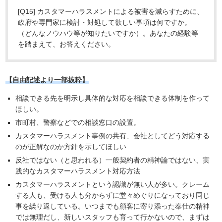
[Q15] カスタマーハラスメントによる被害を減らすために、
政府や専門家に検討・対処して欲しい事項は何ですか。
（どんなノウハウ等が知りたいですか）。あなたの経験等
を踏まえて、お答えください。
【自由記述より一部抜粋】
相談できる先を明示し具体的な対応を相談できる体制を作って
ほしい。
市町村、警察などでの相談窓口の設置。
カスタマーハラスメント事例の共有、会社としてどう対応する
のが正解なのか方針を示してほしい
反社ではない（と思われる）一般契約者の精神論ではない、実
践的なカスタマーハラスメント対応方法
カスタマーハラスメントという認識が無い人が多い。クレーム
する人も、受ける人も分からずに堂々めぐりになっており同じ
事を繰り返している。いつまでも顧客に寄り添った奉仕の精神
では無理だし、新しいスタッフも育って行かないので、まずは