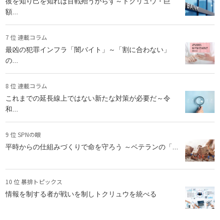
彼を知り己を知れば百戦殆うからず～トクリュウ・巨
額...
7 位 連載コラム
最凶の犯罪インフラ「闇バイト」～「割に合わない」
の...
8 位 連載コラム
これまでの延長線上ではない新たな対策が必要だ～令
和...
9 位 SPNの眼
平時からの仕組みづくりで命を守ろう ～ベテランの「...
10 位 暴排トピックス
情報を制する者が戦いを制しトクリュウを統べる