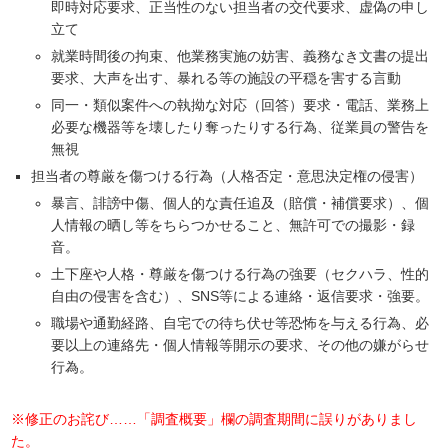
即時対応要求、正当性のない担当者の交代要求、虚偽の申し
立て
就業時間後の拘束、他業務実施の妨害、義務なき文書の提出
要求、大声を出す、暴れる等の施設の平穏を害する言動
同一・類似案件への執拗な対応（回答）要求・電話、業務上
必要な機器等を壊したり奪ったりする行為、従業員の警告を
無視
担当者の尊厳を傷つける行為（人格否定・意思決定権の侵害）
暴言、誹謗中傷、個人的な責任追及（賠償・補償要求）、個
人情報の晒し等をちらつかせること、無許可での撮影・録
音。
土下座や人格・尊厳を傷つける行為の強要（セクハラ、性的
自由の侵害を含む）、SNS等による連絡・返信要求・強要。
職場や通勤経路、自宅での待ち伏せ等恐怖を与える行為、必
要以上の連絡先・個人情報等開示の要求、その他の嫌がらせ
行為。
※修正のお詫び……「調査概要」欄の調査期間に誤りがありまし
た。