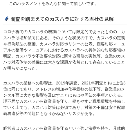
このハラスメントをみんなに知って欲しいです。
調査を踏まえてのカスハラに対する当社の見解
コロナ禍でのカスハラの増加については限定的であったものの、カ
スハラは増加傾向にある。そのような状況の中で、カスハラの定義
や行為類型の整備、カスハラ対応ポリシーの公表、顧客対応マニュ
アルの整備やマニュアルにおけるカスハラへの具体的な対応要領の
明記、カスハラや不当要求対応に関する研修の実施等、企業のカス
ハラ対応体制の整備には大きな課題が依然として存在していること
が明らかになった。
カスハラの業務への影響は、2019年調査、2021年調査ともに上位3
位は同じであり、ストレスの増加や仕事意欲の低下等、従業員のメ
ンタル面に大きな影響を及ぼすことはもはや周知の事項といえる。
理不尽なカスハラから従業員を守り、働きやすい職場環境を整備し
ていく上でも、カスハラ対策は必須であり、対策の不備は安全配慮
義務違反等の問題にもなりかねないリスクがある。
経営者はカスハラから従業員を守るという強い決意を持ち、具体的