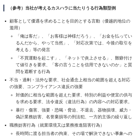
（参考）当社が考えるカスハラに当たりうる行為類型例
顧客として優遇を求めることを目的とする言動（優越的地位の
濫用）
「俺は客だ」、「お客様は神様だろう」、「お金を払ってい
るんだから、やって当然」、「対応次第では、今後の取引を
考える」等の発言
「不買運動を起こす」、「ネットで炎上させる」、難癖付け
て値引きを要求、「客の言うことを信用できないのか」と質
問を遮断する行為
不当・過剰・法外な要求、社会通念上相当の範囲を超える対応
の強要、コンプライアンス違反の強要
対価的に相当な範囲を超えた要求、特別の利益や便宜の供与
を求める要求、法令違反（違法行為）の内容への対応要求。
暴行・傷害、強要・恐喝・脅迫、不退去、器物損壊、威力・
偽計業務妨害、名誉棄損等の刑法犯、一方的主張の繰り返し
職務妨害行為（就業環境又は業務推進阻害行為）
長時間に渡る担当者の拘束、その場で解決できない事象への