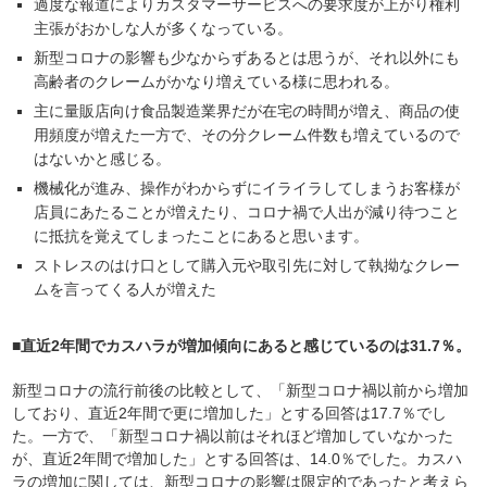
過度な報道によりカスタマーサービスへの要求度が上がり権利
主張がおかしな人が多くなっている。
新型コロナの影響も少なからずあるとは思うが、それ以外にも
高齢者のクレームがかなり増えている様に思われる。
主に量販店向け食品製造業界だが在宅の時間が増え、商品の使
用頻度が増えた一方で、その分クレーム件数も増えているので
はないかと感じる。
機械化が進み、操作がわからずにイライラしてしまうお客様が
店員にあたることが増えたり、コロナ禍で人出が減り待つこと
に抵抗を覚えてしまったことにあると思います。
ストレスのはけ口として購入元や取引先に対して執拗なクレー
ムを言ってくる人が増えた
■直近2年間でカスハラが増加傾向にあると感じているのは31.7％。
新型コロナの流行前後の比較として、「新型コロナ禍以前から増加
しており、直近2年間で更に増加した」とする回答は17.7％でし
た。一方で、「新型コロナ禍以前はそれほど増加していなかった
が、直近2年間で増加した」とする回答は、14.0％でした。カスハ
ラの増加に関しては、新型コロナの影響は限定的であったと考えら