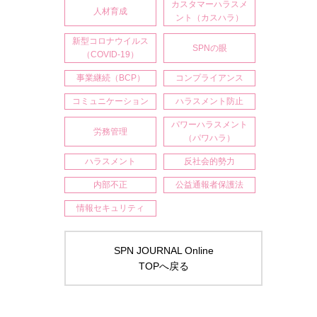
カスタマーハラスメ
人材育成
ント（カスハラ）
新型コロナウイルス
SPNの眼
（COVID-19）
事業継続（BCP）
コンプライアンス
コミュニケーション
ハラスメント防止
パワーハラスメント
労務管理
（パワハラ）
ハラスメント
反社会的勢力
内部不正
公益通報者保護法
情報セキュリティ
SPN JOURNAL Online
TOPへ戻る