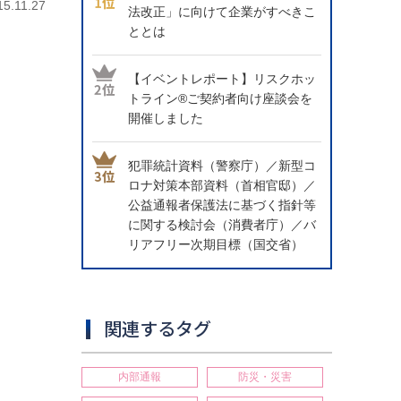
15.11.27
法改正」に向けて企業がすべきこ
ととは
【イベントレポート】リスクホッ
トライン®ご契約者向け座談会を
開催しました
犯罪統計資料（警察庁）／新型コ
ロナ対策本部資料（首相官邸）／
公益通報者保護法に基づく指針等
に関する検討会（消費者庁）／バ
リアフリー次期目標（国交省）
関連するタグ
内部通報
防災・災害