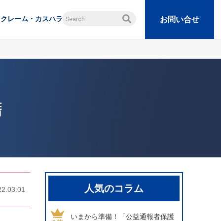
クレーム・カスハラ
お問い合せ
籍
人気のコラム
22.03.01
いまから準備！「公益通報者保護