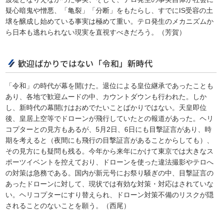
疑心暗鬼や憎悪、「亀裂」「分断」をもたらし、すでにIS受容の土
壌を醸成し始めている事実は極めて重い。テロ発生のメカニズムか
ら日本も逃れられない現実を直視すべきだろう。（芳賀）
歓迎ばかりではない「令和」新時代
「令和」の時代が幕を開けた。退位による皇位継承であったことも
あり、各地で歓迎ムードの中、カウントダウンも行われた。しか
し、新時代の幕開けはおめでたいことばかりではない。天皇即位
後、皇居上空等でドローンが飛行していたとの報道があった。ヘリ
コプターとの見方もあるが、5月2日、6日にも目撃証言があり、時
期を考えると（夜間にも飛行の目撃証言があることからしても）、
その見方にも疑問も残る。今年から来年にかけて東京では大きなス
ポーツイベントを控えており、ドローンを使った違法撮影やテロへ
の対策は急務である。国内が新元号にお祭り騒ぎの中、目撃証言の
あったドローンに対して、現状では有効な対策・対応はされていな
い。ヘリコプターにすり替えられ、ドローン対策不備のリスクが隠
されることのないことを願う。（西尾）