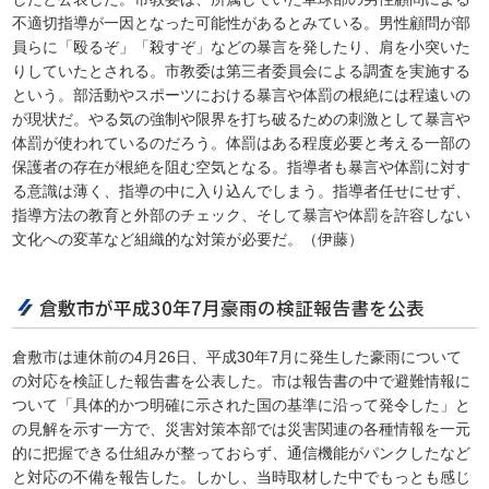
不適切指導が一因となった可能性があるとみている。男性顧問が部
員らに「殴るぞ」「殺すぞ」などの暴言を発したり、肩を小突いた
りしていたとされる。市教委は第三者委員会による調査を実施する
という。部活動やスポーツにおける暴言や体罰の根絶には程遠いの
が現状だ。やる気の強制や限界を打ち破るための刺激として暴言や
体罰が使われているのだろう。体罰はある程度必要と考える一部の
保護者の存在が根絶を阻む空気となる。指導者も暴言や体罰に対す
る意識は薄く、指導の中に入り込んでしまう。指導者任せにせず、
指導方法の教育と外部のチェック、そして暴言や体罰を許容しない
文化への変革など組織的な対策が必要だ。（伊藤）
倉敷市が平成30年7月豪雨の検証報告書を公表
倉敷市は連休前の4月26日、平成30年7月に発生した豪雨について
の対応を検証した報告書を公表した。市は報告書の中で避難情報に
ついて「具体的かつ明確に示された国の基準に沿って発令した」と
の見解を示す一方で、災害対策本部では災害関連の各種情報を一元
的に把握できる仕組みが整っておらず、通信機能がパンクしたなど
と対応の不備を報告した。しかし、当時取材した中でもっとも感じ