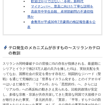
歓迎ばかりではない「令和」新時代
マイナンバー、普及に向けた丁寧な説明を
高萩市中学生自殺、卓球部顧問の不適切指
導か
倉敷市が平成30年7月豪雨の検証報告書を公
表
テロ発生のメカニズムが示すもの～スリランカテロ
の教訓
スリランカ同時爆破テロの背後にISの存在が指摘される。最盛期に
シリアとイラクで推計3万人超の兵力を擁したISは、実効支配を失
ってなお、国際社会の安定を脅かす存在だ。戦闘的なジハード（聖
戦）を通じて究極的には「世界をイスラム化する」とのイデオロギ
ーはいまだ健在で、「リアルIS」から「思想的IS」へ、さらには
「リアルIS」への再反転の動きさえ見られる。比較的政情が安定
し、多様な宗教・宗派が共存共栄してきた寛容な同国で大規模テロ
が敢行された事実、「多元的共存」「寛容」「平等」すらテロの防
波堤となりえなかった事実、そして、テロ発生の事実自体が社会に