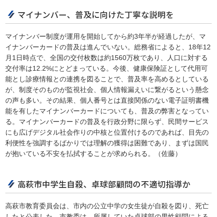
マイナンバー、普及に向けた丁寧な説明を
マイナンバー制度が運用を開始してから約3年半が経過したが、マ
イナンバーカードの普及は進んでいない。総務省によると、18年12
月1日時点で、全国の交付枚数は約1560万枚であり、人口に対する
交付率は12.2%にとどまっている。今後、健康保険証として代用可
能とし診療情報との連携を図ることで、普及率を高めるとしている
が、制度そのものが監視社会、個人情報漏えいに繋がるという懸念
の声も多い。その結果、個人番号とは直接関係のない電子証明書機
能を有したマイナンバーカードについても、普及の弊害となってい
る。マイナンバーカードの普及を行政分野に限らず、民間サービス
にも広げデジタル社会作りの中核と位置付けるのであれば、目先の
利便性を強調するばかりでは理解の獲得は困難であり、まずは国民
が抱いている不安を払拭することが求められる。（佐藤）
高萩市中学生自殺、卓球部顧問の不適切指導か
高萩市教育委員会は、市内の公立中学の女生徒が自殺を図り、死亡
したと公表した。市教委は、所属していた卓球部の男性顧問による