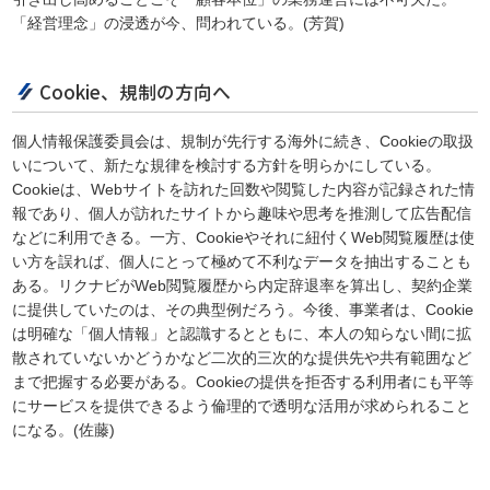
「経営理念」の浸透が今、問われている。(芳賀)
Cookie、規制の方向へ
個人情報保護委員会は、規制が先行する海外に続き、Cookieの取扱
いについて、新たな規律を検討する方針を明らかにしている。
Cookieは、Webサイトを訪れた回数や閲覧した内容が記録された情
報であり、個人が訪れたサイトから趣味や思考を推測して広告配信
などに利用できる。一方、Cookieやそれに紐付くWeb閲覧履歴は使
い方を誤れば、個人にとって極めて不利なデータを抽出することも
ある。リクナビがWeb閲覧履歴から内定辞退率を算出し、契約企業
に提供していたのは、その典型例だろう。今後、事業者は、Cookie
は明確な「個人情報」と認識するとともに、本人の知らない間に拡
散されていないかどうかなど二次的三次的な提供先や共有範囲など
まで把握する必要がある。Cookieの提供を拒否する利用者にも平等
にサービスを提供できるよう倫理的で透明な活用が求められること
になる。(佐藤)