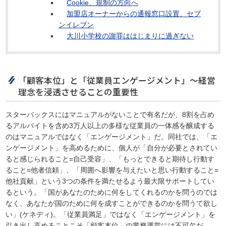
Cookie、規制の方向へ
加盟店オーナーからの通報窓口設置、セブ
ンイレブン
大川小学校の謝罪ははじまりに過ぎない
「顧客本位」と「従業員エンゲージメント」～経営
理念を浸透させることの重要性
スターバックスにはマニュアルがないことで有名だが、8割を占め
るアルバイトを含め3万人以上の多様な従業員の一体感を醸成する
のはマニュアルではなく「エンゲージメント」だ。同社では、「エ
ンゲージメント」を高めるために、個人が「自分が必要とされてい
ると感じられること=自己受容」、「もっとできると期待し行動す
ること=他者信頼」、「周囲へ影響を与えたいと思い行動すること=
他社貢献」という3つの条件を満たせるよう最大限サポートしてい
るという。「国があなたのために何をしてくれるのかを問うのでは
なく、あなたが国のために何を成すことができるのかを問うて欲し
い」(ケネディ)。「従業員満足」ではなく「エンゲージメント」を
引き出し高めることこそ「顧客本位」の業務運営には不可欠だ。