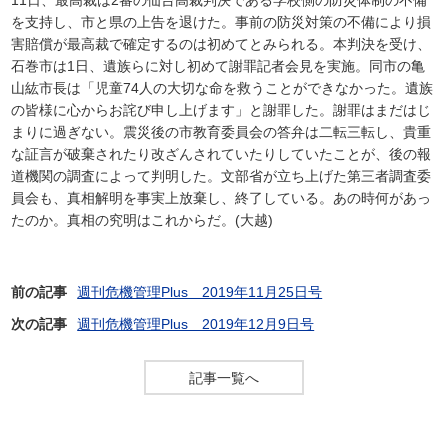
11日、最高裁は2審の仙台高裁判決である学校側の防災体制の不備
を支持し、市と県の上告を退けた。事前の防災対策の不備により損
害賠償が最高裁で確定するのは初めてとみられる。本判決を受け、
石巻市は1日、遺族らに対し初めて謝罪記者会見を実施。同市の亀
山紘市長は「児童74人の大切な命を救うことができなかった。遺族
の皆様に心からお詫び申し上げます」と謝罪した。謝罪はまだはじ
まりに過ぎない。震災後の市教育委員会の答弁は二転三転し、貴重
な証言が破棄されたり改ざんされていたりしていたことが、後の報
道機関の調査によって判明した。文部省が立ち上げた第三者調査委
員会も、真相解明を事実上放棄し、終了している。あの時何があっ
たのか。真相の究明はこれからだ。(大越)
前の記事
週刊危機管理Plus 2019年11月25日号
次の記事
週刊危機管理Plus 2019年12月9日号
記事一覧へ