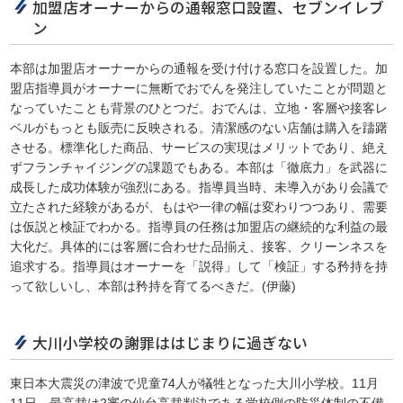
加盟店オーナーからの通報窓口設置、セブンイレブ
ン
本部は加盟店オーナーからの通報を受け付ける窓口を設置した。加
盟店指導員がオーナーに無断でおでんを発注していたことが問題と
なっていたことも背景のひとつだ。おでんは、立地・客層や接客レ
ベルがもっとも販売に反映される。清潔感のない店舗は購入を躊躇
させる。標準化した商品、サービスの実現はメリットであり、絶え
ずフランチャイジングの課題でもある。本部は「徹底力」を武器に
成長した成功体験が強烈にある。指導員当時、未導入があり会議で
立たされた経験があるが、もはや一律の幅は変わりつつあり、需要
は仮説と検証でわかる。指導員の任務は加盟店の継続的な利益の最
大化だ。具体的には客層に合わせた品揃え、接客、クリーンネスを
追求する。指導員はオーナーを「説得」して「検証」する矜持を持
って欲しいし、本部は矜持を育てるべきだ。(伊藤)
大川小学校の謝罪ははじまりに過ぎない
東日本大震災の津波で児童74人が犠牲となった大川小学校。11月