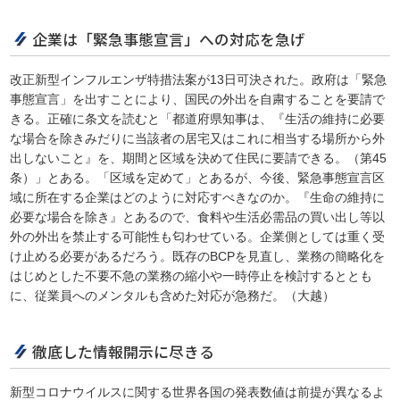
企業は「緊急事態宣言」への対応を急げ
改正新型インフルエンザ特措法案が13日可決された。政府は「緊急
事態宣言」を出すことにより、国民の外出を自粛することを要請で
きる。正確に条文を読むと「都道府県知事は、『生活の維持に必要
な場合を除きみだりに当該者の居宅又はこれに相当する場所から外
出しないこと』を、期間と区域を決めて住民に要請できる。（第45
条）」とある。「区域を定めて」とあるが、今後、緊急事態宣言区
域に所在する企業はどのように対応すべきなのか。『生命の維持に
必要な場合を除き』とあるので、食料や生活必需品の買い出し等以
外の外出を禁止する可能性も匂わせている。企業側としては重く受
け止める必要があるだろう。既存のBCPを見直し、業務の簡略化を
はじめとした不要不急の業務の縮小や一時停止を検討するととも
に、従業員へのメンタルも含めた対応が急務だ。（大越）
徹底した情報開示に尽きる
新型コロナウイルスに関する世界各国の発表数値は前提が異なるよ