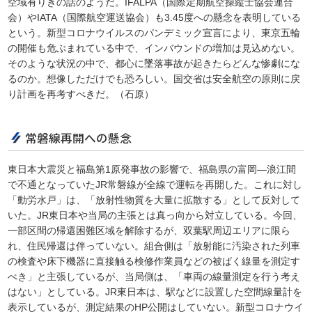
空域有りきの話のようだ。IFALPA（国際定期航空操縦士協会連合
会）やIATA（国際航空運送協会）も3.45度への懸念を表明している
という。新型コロナウイルスのパンデミック宣言により、東京五輪
の開催も危ぶまれている中で、インバウンドの増加は見込めない。
そのような状況の中で、都心に墜落事故が起きたらどんな惨劇にな
るのか。想像しただけでも恐ろしい。国交省は安全航空の原則に戻
り計画を再考すべきだ。（石原）
常磐線再開への懸念
東日本大震災と福島第1原発事故の影響で、福島県の富岡―浪江間
で不通となっていたJR常磐線が全線で運転を再開した。これに対し
「動労水戸」は、「放射性物質を大量に拡散する」として反対して
いた。JR東日本や当局の主張とは真っ向から対立している。今回、
一部区間の帰還困難区域を解除するが、双葉駅周辺エリアに限ら
れ、住民帰還は伴っていない。組合側は「放射能に汚染された列車
の検査や床下機器に直接触る検修作業員などの被ばく線量を測定す
べき」と主張しているが、当局側は、「車両の線量測定を行う考え
はない」としている。JR東日本は、駅などに設置した空間線量計を
表示しているが、測定結果のHP公開はしていない。新型コロナウイ