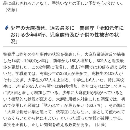
品に惑わされることなく、手洗いなどの正しい予防を心がけたい。
（佐藤）
少年の大麻摘発、過去最多に 警察庁「令和元年に
おける少年非行、児童虐待及び子供の性被害の状
況」
警察庁は昨年の少年事件の状況を発表した。大麻取締法違反で摘発
した14歳～19歳の少年は、前年から180人増加し、609人と過去最
多を更新した。この2年間に倍増し、過去7年間では10倍を超える勢
いだ。学職別では、有職少年の328人が最多で、高校生の109人が
それに次ぎ、大学生の33人を上回る。中学生も6人いた。特に高校
生は、3年前の53人から翌年は約4割増加、昨年はそれに対してさら
に約5割と著しく増加している。少年に大麻使用が拡がっていると
いう衝撃的な状況が窺える。大麻乱用者を対象にした調査では、初
めて使用した経緯は「誘われて」が最も多い（63.7％）。その際に
「大麻は覚せい剤と違って、依存症にならない、薬として使われて
いるくらいだから体にもよい」といった誤った情報が後押しする。
事実を正視し、正しい知識を教える必要がある。（伊藤）