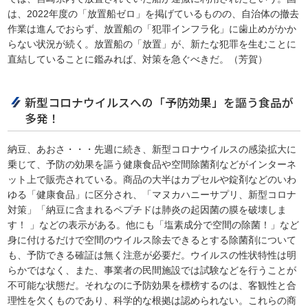
は、2022年度の「放置船ゼロ」を掲げているものの、自治体の撤去
作業は進んでおらず、放置船の「犯罪インフラ化」に歯止めがかか
らない状況が続く。放置船の「放置」が、新たな犯罪を生むことに
直結していることに鑑みれば、対策を急ぐべきだ。（芳賀）
新型コロナウイルスへの「予防効果」を謳う食品が
多発！
納豆、あおさ・・・先週に続き、新型コロナウイルスの感染拡大に
乗じて、予防の効果を謳う健康食品や空間除菌剤などがインターネ
ット上で販売されている。商品の大半はカプセルや錠剤などのいわ
ゆる「健康食品」に区分され、「マヌカハニーサプリ、新型コロナ
対策」「納豆に含まれるペプチドは肺炎の起因菌の膜を破壊しま
す！ 」などの表示がある。他にも「塩素成分で空間の除菌！」など
身に付けるだけで空間のウイルス除去できるとする除菌剤について
も、予防できる確証は無く注意が必要だ。ウイルスの性状特性は明
らかではなく、また、事業者の民間施設では試験などを行うことが
不可能な状態だ。それなのに予防効果を標榜するのは、客観性と合
理性を欠くものであり、科学的な根拠は認められない。これらの商