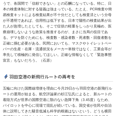
うで、各国間で「信頼できない」との応酬になっている。特に、日
本の検査体制に対する疑義は強まっている。たとえ、PCR検査や簡
易検査キットによる検査結果が不十分だとしても検査済という分母
が不透明であれば、信用性は低下する。日本で陽性の検査結果が出
た人が急増したとしても、そこで症状の軽重をしっかり見極め、医
療崩壊しないような政策を推進するのが、まさに当局の役目であ
る。デマを防ぐためにも、検査数・感染者数・死者数・回復者数を
正確に掴む必要がある。民間においても、マスクやトイレットペー
パーの生産・在庫・流通状況をメーカー単独ではなく、工業会等が
率先して積極的に発信してほしい。正確な情報なくして「緊急事態
宣言」もないだろう。（石原）
羽田空港の新飛行ルートの再考を
五輪に向けた国際線増便を理由に今月29日から羽田空港の新飛行ル
ートの運用が始まる。航空評論家の杉江弘氏によると、新ルートの
着陸方式が世界の国際空港に類のない急降下角（3.45度）なため、
パイロットを中心に現場で混乱が続いている。国交省が住民や自治
体に説明してきた騒音低減も科学的根拠はないという。どうも横田