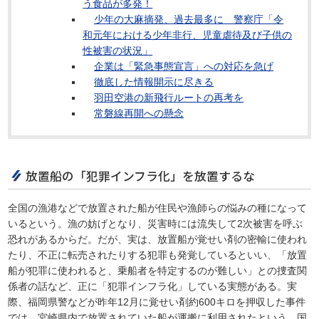
う食品が多発！
少年の大麻摘発、過去最多に 警察庁「令
和元年における少年非行、児童虐待及び子供の
性被害の状況」
企業は「緊急事態宣言」への対応を急げ
徹底した情報開示に尽きる
羽田空港の新飛行ルートの再考を
常磐線再開への懸念
放置船の「犯罪インフラ化」を放置するな
全国の漁港などで放置された船が住民や漁師らの悩みの種になって
いるという。漁の妨げとなり、災害時には流失して2次被害を呼ぶ
恐れがあるからだ。だが、実は、放置船が覚せい剤の密輸に使われ
たり、不正に転売されたりする犯罪も発覚しているといい、「放置
船が犯罪に使われると、乗船者を特定するのが難しい」との捜査関
係者の話など、正に「犯罪インフラ化」している実態がある。実
際、福岡県警などが昨年12月に覚せい剤約600キロを押収した事件
では、宮崎県内で放置されていた船が運搬に利用されたという。国