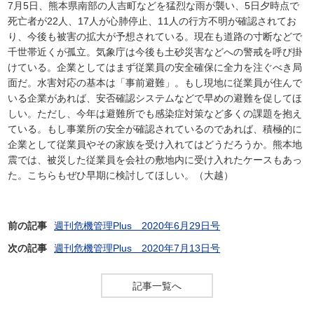
7月5日、熊本県南部の人吉町などを猛烈な雨が襲い、5日夕時点で
死亡者が22人、17人が心肺停止、11人の行方不明が確認されてお
り、今後も被害の拡大が予想されている。現在も道路の寸断などで
千世帯近くが孤立。気象庁は今後も土砂災害などへの警戒を呼び掛
けている。企業としてはまず従業員の安全確保に全力を注ぐべき局
面だ。水害対応の基本は「事前避難」。もし現地に従業員が住んで
いる企業があれば、安否確認システムなどで早めの避難を促してほ
しい。ただし、今年は避難所でも感染症対策など多くの課題を抱え
ている。もし事業所の安全が確認されているのであれば、積極的に
企業として従業員やその家族を受け入れてはどうだろうか。熊本地
震では、被災した従業員を会社の敷地内に受け入れたケースもあっ
た。こちらもぜひ早期に検討してほしい。（大越）
前の記事
週刊危機管理Plus 2020年6月29日号
次の記事
週刊危機管理Plus 2020年7月13日号
記事一覧へ