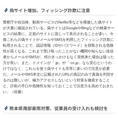
偽サイト増加、フィッシング詐欺に注意
警察庁や自治体、動画サービスのNetflix等などを模倣した偽サイト
が大量に確認されている。偽サイトはGoogleやBingなどの検索サー
ビスの結果に、正規のサイトに混じって表示されることが多い。今
後これらの偽サイトがメールやSMSを利用したフィッシング詐欺に
転用されることで、認証情報（IDやパスワード）を窃取される危険
性が高くなる。これまで受け取ったことがない機関や知らない送信
者からメールやSMSが、何のきっかけもなく突然来た場合は疑った
方が良い。また、ドメインが「.jp」や「.co.jp」なら安心というわ
けではなく、これらを使う偽サイトも非常に多いので注意が必要
だ。メールやSMS本文に記載されたURLの表記のみで真偽を判別す
るのは難しいが、極力アクセスしないという対策を徹底すること
と、詐欺の手口や危険性を知っておくことで注意力を高めておきた
い。（佐藤）
熊本県南部豪雨対策、従業員の受け入れも検討を