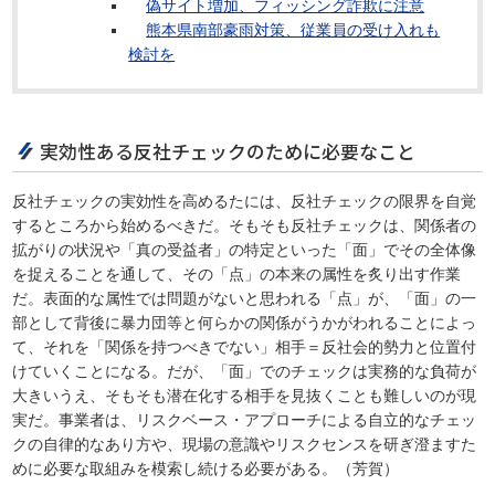
偽サイト増加、フィッシング詐欺に注意
熊本県南部豪雨対策、従業員の受け入れも
検討を
実効性ある反社チェックのために必要なこと
反社チェックの実効性を高めるたには、反社チェックの限界を自覚
するところから始めるべきだ。そもそも反社チェックは、関係者の
拡がりの状況や「真の受益者」の特定といった「面」でその全体像
を捉えることを通して、その「点」の本来の属性を炙り出す作業
だ。表面的な属性では問題がないと思われる「点」が、「面」の一
部として背後に暴力団等と何らかの関係がうかがわれることによっ
て、それを「関係を持つべきでない」相手＝反社会的勢力と位置付
けていくことになる。だが、「面」でのチェックは実務的な負荷が
大きいうえ、そもそも潜在化する相手を見抜くことも難しいのが現
実だ。事業者は、リスクベース・アプローチによる自立的なチェッ
クの自律的なあり方や、現場の意識やリスクセンスを研ぎ澄ますた
めに必要な取組みを模索し続ける必要がある。（芳賀）