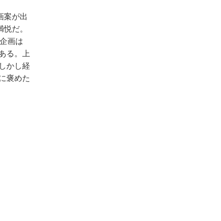
画案が出
満悦だ。
企画は
ある。上
しかし経
に褒めた