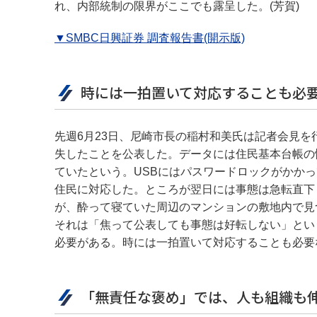
れ、内部統制の限界がここでも露呈した。(芳賀)
▼SMBC日興証券 調査報告書(開示版)
時には一拍置いて対応することも必
先週6月23日、尼崎市長の稲村和美氏は記者会見を
失したことを公表した。データには住民基本台帳の
ていたという。USBにはパスワードロックがかか
住民に対応した。ところが翌日には事態は急転直下
が、酔って寝ていた周辺のマンションの敷地内で見
それは「焦って公表しても事態は好転しない」とい
必要がある。時には一拍置いて対応することも必要な
「無責任な褒め」では、人も組織も