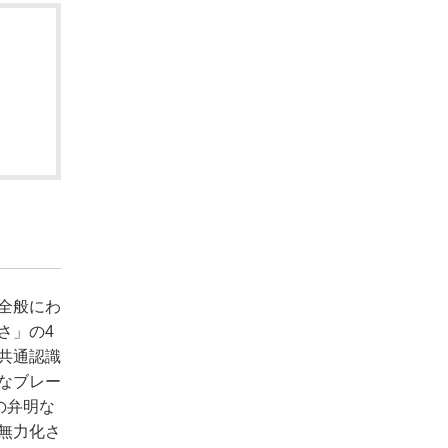
全般にわ
さ」の4
共通認識
なブレー
の弁明な
無力化さ