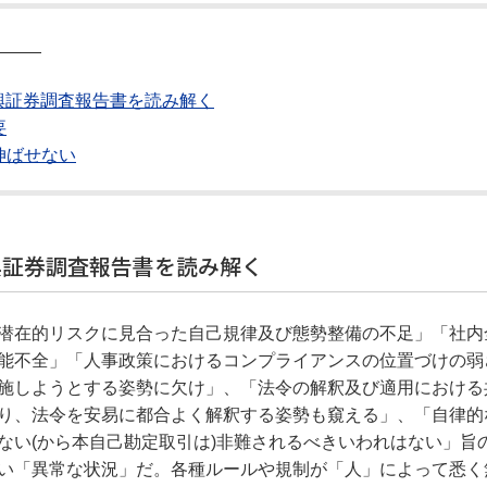
―――
興証券調査報告書を読み解く
要
伸ばせない
興証券調査報告書を読み解く
潜在的リスクに見合った自己規律及び態勢整備の不足」「社内
能不全」「人事政策におけるコンプライアンスの位置づけの弱
施しようとする姿勢に欠け」、「法令の解釈及び適用における
り、法令を安易に都合よく解釈する姿勢も窺える」、「自律的
ない(から本自己勘定取引は)非難されるべきいわれはない」旨
い「異常な状況」だ。各種ルールや規制が「人」によって悉く