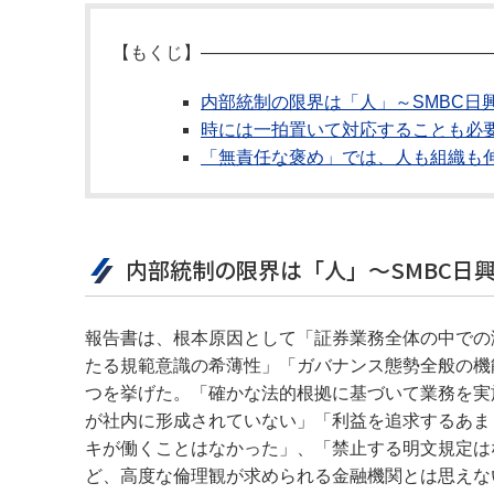
【もくじ】――――――――――――――――
内部統制の限界は「人」～SMBC日
時には一拍置いて対応することも必
「無責任な褒め」では、人も組織も
内部統制の限界は「人」～SMBC日
報告書は、根本原因として「証券業務全体の中での
たる規範意識の希薄性」「ガバナンス態勢全般の機
つを挙げた。「確かな法的根拠に基づいて業務を実
が社内に形成されていない」「利益を追求するあま
キが働くことはなかった」、「禁止する明文規定は
ど、高度な倫理観が求められる金融機関とは思えな