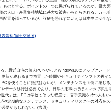
」ものとする。ポイントの一つに掲げられているのが、巨大災
側の人口・産業集積地域に甚大な被害がもたらされる。カーボ
再配置を謳っているが、誤解を恐れずにいえば日本中に安全な
表資料(国土交通省)
っている。最近自宅の個人PCをやっとWindows10にアップグレー
。更新が終わるまで放置した時間やセキュリティソフトの再イ
、PCを使うことに抵抗はないが、メンテナンスを面倒に感じる
プやデータ移行は必要であり、日常の用事はほぼスマホで事足
ホ世代」は、PCは学校で使った程度で、苦手意識を持つ人もい
プや定期的なメンテナンス、セキュリティリスクへの対応をス
必要かもしれない。(吉原)