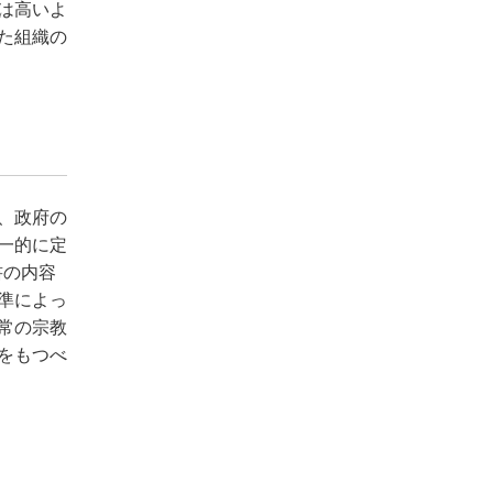
は高いよ
た組織の
、政府の
一的に定
書の内容
準によっ
常の宗教
をもつべ