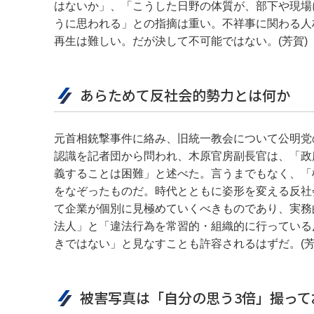
はないか」、「こうした日野の体質が、部下や現場
うに思われる」との指摘は重い。不祥事に関わる人
再生は難しい。だが決して不可能ではない。(芳賀)
あらためて反社会的勢力とは何か
元首相銃撃事件に絡み、旧統一教会について公明党
認識を記者団から問われ、木原官房副長官は、「政
義することは困難」と述べた。言うまでもなく、「桜
をなぞったものだ。時代とともに姿形を変える反社
て企業が個別に見極めていくべきものであり、実務
法人」と「違法行為を常習的・組織的に行っている
きではない」と見なすことも許容されるはずだ。(芳
被害写真は「自分の思う3倍」撮って