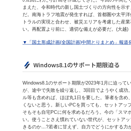
まえた、令和時代の新し国土づくりの方向性を示す
だ。南海トラフ地震が発生すれば、首都圏や太平洋
トラルの実現と合わせ、被災エリアを考慮した産業
い。再配置より前に、適切な備えが必要だ。(大越)
▼「国土形成計画(全国計画)中間とりまとめ」報道発
Windows8.1のサポート期限迫る
Windows8.1のサポート期限が2023年1月に迫
が、途中で失敗を繰り返し、3回目でようやく成功
ル等も含めれば、ほぼ丸1日を要した。筆者を含め
くないと思う。新しいPCを買っても、セットアッ
そもそも自宅PCに何を求めるだろう。今の「スマ
い。使うことさえ慣れていない世代が、セットアッ
きるのか…?若者に甘えず、自力でどうにかする力が