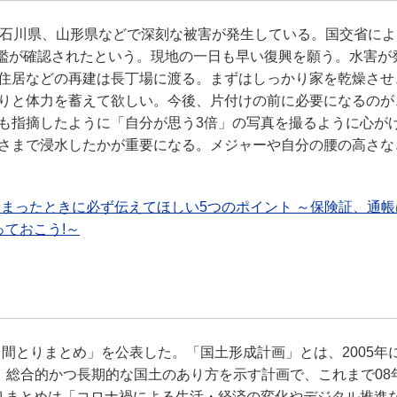
、石川県、山形県などで深刻な被害が発生している。国交省によ
氾濫が確認されたという。現地の一日も早い復興を願う。水害が
住居などの再建は長丁場に渡る。まずはしっかり家を乾燥させ
りと体力を蓄えて欲しい。今後、片付けの前に必要になるのが
も指摘したように「自分が思う3倍」の写真を撮るように心が
さまで浸水したかが重要になる。メジャーや自分の腰の高さな
まったときに必ず伝えてほしい5つのポイント ～保険証、通帳
ておこう!～
中間とりまとめ」を公表した。「国土形成計画」とは、2005年
、総合的かつ長期的な国土のあり方を示す計画で、これまで08年
りまとめは「コロナ禍による生活・経済の変化やデジタル推進