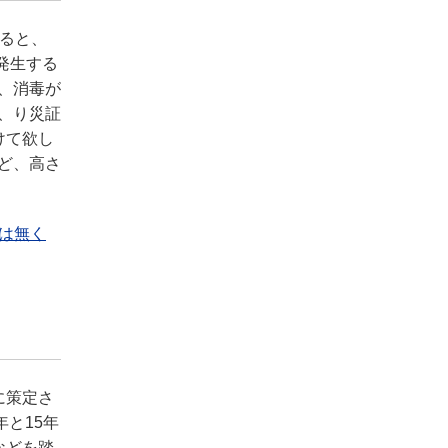
ると、
発生する
、消毒が
、り災証
けて欲し
ど、高さ
は無く
に策定さ
と15年
などを踏