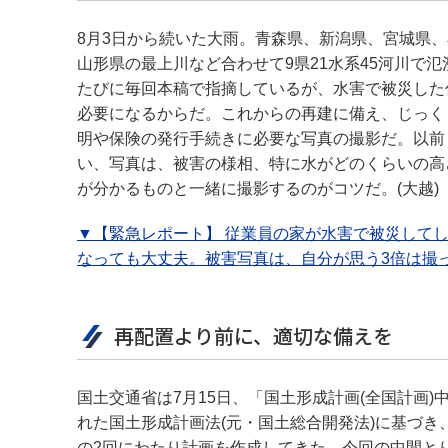
8月3日から続いた大雨。青森県、新潟県、宮城県
山形県の最上川など合わせて9県21水系45河川で
たびに毎回本稿で指摘しているが、水害で被災した
必要になるからだ。これからの再建に備え、じっく
明や保険の発行手続きに必要な写真の撮影だ。以前
い、写真は、被害の様相、特に水がどのくらいの高
が分かるものと一緒に撮影するのがコツだ。(大越)
▼【緊急レポート】 従業員の家が水害で被災してし
なっても大丈夫。被害写真は、自分が思う3倍は撮っ
再配置より前に、適切な備えを
国土交通省は7月15日、「国土形成計画(全国計画)
れた国土形成計画法(元・国土総合開発法)に基づき
の2回にわたり計画を作成してきた。今回の中間と