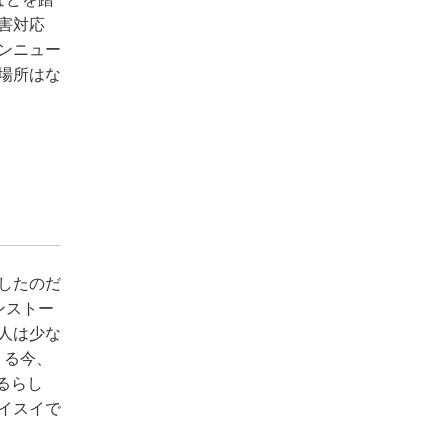
害対応
ンニュー
場所はな
ドしたのだ
ンストー
人は少な
りる今、
るらし
イスイで