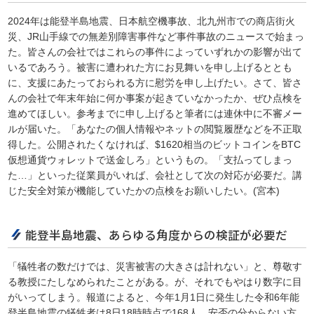
2024年は能登半島地震、日本航空機事故、北九州市での商店街火
災、JR山手線での無差別障害事件など事件事故のニュースで始まっ
た。皆さんの会社ではこれらの事件によっていずれかの影響が出て
いるであろう。被害に遭われた方にお見舞いを申し上げるととも
に、支援にあたっておられる方に慰労を申し上げたい。さて、皆さ
んの会社で年末年始に何か事案が起きていなかったか、ぜひ点検を
進めてほしい。参考までに申し上げると筆者には連休中に不審メー
ルが届いた。「あなたの個人情報やネットの閲覧履歴などを不正取
得した。公開されたくなければ、$1620相当のビットコインをBTC
仮想通貨ウォレットで送金しろ」というもの。「支払ってしまっ
た…」といった従業員がいれば、会社として次の対応が必要だ。講
じた安全対策が機能していたかの点検をお願いしたい。(宮本)
能登半島地震、あらゆる角度からの検証が必要だ
「犠牲者の数だけでは、災害被害の大きさは計れない」と、尊敬す
る教授にたしなめられたことがある。が、それでもやはり数字に目
がいってしまう。報道によると、今年1月1日に発生した令和6年能
登半島地震の犠牲者は8日18時時点で168人。安否の分からない方