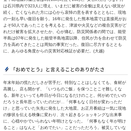
は石川県内で323人に増え、いまだに被害の全貌は見えない状況が
続く。亡くなられた方には心から哀悼の意を表するとともに、現地
の一刻も早い復旧を願う。16年に発生した熊本地震では直接死がお
よそ50人であったことを考えると、津波や火災などの複合災害がど
れだけ被害を拡大させたか、心が痛む。防災関係者の間では、能登
半島は07年に発生した能登半島地震以降、住民が力を合わせて防災
力を高めてきたことは周知の事実だった。復旧に尽力するととも
に、あらゆる角度からの災害対応検証が必要だ。(大越)
「おめでとう」と言えることのありがたさ
年末年始の慌ただしさが苦手だ。特別なことはしなくても、食材が
高騰し、店も開かず、「いつものご飯」を保つことこそ難しくな
る。新年といっても昨日が今日になるだけのこと。何がめでたいの
だろうと長年思っていたのだが…「何事もなく日付が変わっただ
け」と思っていた矢先に発生した大地震。お正月番組は一気に現地
の惨状を伝える映像に変わり、次々起きるショッキングな出来事
に、心穏やかでいられない年明けとなった。「何事もなく年が明け
ること」はなんと「おめでたい」ことだっただろう。被災していな