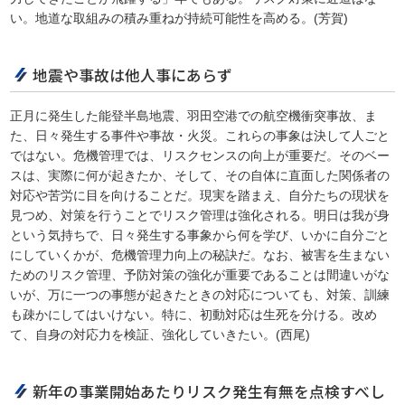
い。地道な取組みの積み重ねが持続可能性を高める。(芳賀)
地震や事故は他人事にあらず
正月に発生した能登半島地震、羽田空港での航空機衝突事故、ま
た、日々発生する事件や事故・火災。これらの事象は決して人ごと
ではない。危機管理では、リスクセンスの向上が重要だ。そのベー
スは、実際に何が起きたか、そして、その自体に直面した関係者の
対応や苦労に目を向けることだ。現実を踏まえ、自分たちの現状を
見つめ、対策を行うことでリスク管理は強化される。明日は我が身
という気持ちで、日々発生する事象から何を学び、いかに自分ごと
にしていくかが、危機管理力向上の秘訣だ。なお、被害を生まない
ためのリスク管理、予防対策の強化が重要であることは間違いがな
いが、万に一つの事態が起きたときの対応についても、対策、訓練
も疎かにしてはいけない。特に、初動対応は生死を分ける。改め
て、自身の対応力を検証、強化していきたい。(西尾)
新年の事業開始あたりリスク発生有無を点検すべし