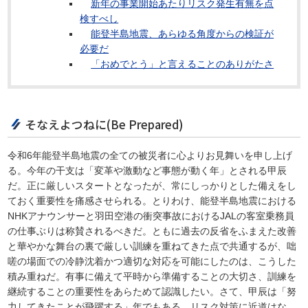
新年の事業開始あたりリスク発生有無を点
検すべし
能登半島地震、あらゆる角度からの検証が
必要だ
「おめでとう」と言えることのありがたさ
そなえよつねに(Be Prepared)
令和6年能登半島地震の全ての被災者に心よりお見舞いを申し上げ
る。今年の干支は「変革や激動など事態が動く年」とされる甲辰
だ。正に厳しいスタートとなったが、常にしっかりとした備えをし
ておく重要性を痛感させられる。とりわけ、能登半島地震における
NHKアナウンサーと羽田空港の衝突事故におけるJALの客室乗務員
の仕事ぶりは称賛されるべきだ。ともに過去の反省をふまえた改善
と華やかな舞台の裏で厳しい訓練を重ねてきた点で共通するが、咄
嗟の場面での冷静沈着かつ適切な対応を可能にしたのは、こうした
積み重ねだ。有事に備えて平時から準備することの大切さ、訓練を
継続することの重要性をあらためて認識したい。さて、甲辰は「努
力してきたことが飛躍する」年でもある。リスク対策に近道はな