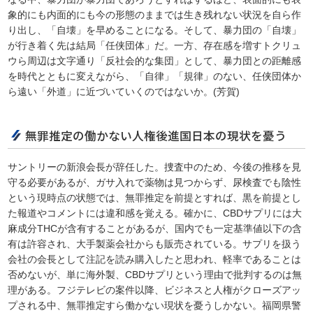
象的にも内面的にも今の形態のままでは生き残れない状況を自ら作
り出し、「自壊」を早めることになる。そして、暴力団の「自壊」
が行き着く先は結局「任侠団体」だ。一方、存在感を増すトクリュ
ウら周辺は文字通り「反社会的な集団」として、暴力団との距離感
を時代とともに変えながら、「自律」「規律」のない、任侠団体か
ら遠い「外道」に近づいていくのではないか。(芳賀)
無罪推定の働かない人権後進国日本の現状を憂う
サントリーの新浪会長が辞任した。捜査中のため、今後の推移を見
守る必要があるが、ガサ入れで薬物は見つからず、尿検査でも陰性
という現時点の状態では、無罪推定を前提とすれば、黒を前提とし
た報道やコメントには違和感を覚える。確かに、CBDサプリには大
麻成分THCが含有することがあるが、国内でも一定基準値以下の含
有は許容され、大手製薬会社からも販売されている。サプリを扱う
会社の会長として注記を読み購入したと思われ、軽率であることは
否めないが、単に海外製、CBDサプリという理由で批判するのは無
理がある。フジテレビの案件以降、ビジネスと人権がクローズアッ
プされる中、無罪推定すら働かない現状を憂うしかない。福岡県警