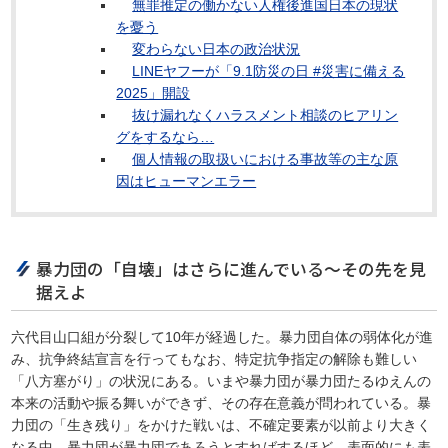
無罪推定の働かない人権後進国日本の現状
を憂う
変わらない日本の政治状況
LINEヤフーが「9.1防災の日 #災害に備える
2025」開設
抜け漏れなくハラスメント相談のヒアリン
グをするなら…
個人情報の取扱いにおける事故等の主な原
因はヒューマンエラー
暴力団の「自壊」はさらに進んでいる～その先を見
据えよ
六代目山口組が分裂して10年が経過した。暴力団自体の弱体化が進
み、抗争終結宣言を行ってもなお、特定抗争指定の解除も難しい
「八方塞がり」の状況にある。いまや暴力団が暴力団たるゆえんの
本来の活動や振る舞いができず、その存在意義が問われている。暴
力団の「生き残り」をかけた戦いは、不確定要素が以前より大きく
なる中、暴力団が暴力団であろうとすればするほど、表面的にも表