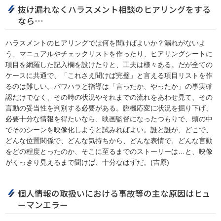
抜け漏れなくハラスメント相談のヒアリングをする
なら…
ハラスメントのヒアリングでは何を聞けばよいか？漏れがないよ
う、マニュアルやチェックリストを作ったり、ヒアリングシートに
項目を網羅した記入欄を設けたりと、工夫は様々ある。だが全ての
ケースに共通で、「これさえ聞けば完璧」と言える項目リストを作
るのは難しい。パワハラと指導は「言ったか、やったか」の事実確
認だけでなく、その時の状況やそれまでの流れをあわせ見て、その
言動の妥当性を判別する必要がある。臨機応変に状況を掘り下げ、
必要十分な情報を得たいなら、映画監督になったつもりで、頭の中
でそのシーンを映像化しようと試みればよい。誰と誰が、どこで、
どんな位置関係で、どんな気持ちから、どんな表情で、どんな言動
をどの程度とったのか、そこに至るまでのストーリーは…と、映像
がくっきり見えるまで聞けば、十分なはずだ。(吉原)
個人情報の取扱いにおける事故等の主な原因はヒュ
ーマンエラー