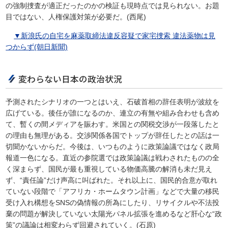
の強制捜査が適正だったのかの検証も現時点では見られない。お題
目ではない、人権保護対策が必要だ。(西尾)
▼新浪氏の自宅を麻薬取締法違反容疑で家宅捜索 違法薬物は見
つからず(朝日新聞)
変わらない日本の政治状況
予測されたシナリオの一つとはいえ、石破首相の辞任表明が波紋を
広げている。後任が誰になるのか、連立の有無や組み合わせも含め
て、暫くの間メディアを賑わす。米国との関税交渉が一段落したと
の理由も無理がある。交渉関係各国でトップが辞任したとの話は一
切聞かないからだ。今後は、いつものように政策論議ではなく政局
報道一色になる。直近の参院選では政策論議は戦わされたものの全
く深まらず、国民が最も重視している物価高騰の解消も未だ見え
ず、“責任論”だけ声高に叫ばれた。それ以上に、国民的合意が取れ
ていない段階で「アフリカ・ホームタウン計画」などで大量の移民
受け入れ構想をSNSの偽情報の所為にしたり、リサイクルや不法投
棄の問題が解決していない太陽光パネル拡張を進めるなど肝心な“政
策”の議論は相変わらず回避されていく。(石原)