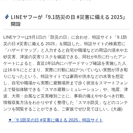
LINEヤフーが「9.1防災の日 #災害に備える 2025」
開設
LINEヤフーは9月1日の「防災の日」に合わせ、特設サイト「9.1防
災の日 #災害に備える 2025」を開設した。特設サイトの検索窓に
「ハザードマップ」と入力すると自宅や職場などの周辺の浸水や土
砂災害、津波の災害リスクを確認できる。同社が8月に行ったアン
ケートによると、直近1年以内にハザードマップ確認を実施した人
は16.6％にとどまり、実際に行動に結びついていない実態が浮き彫
りになったという。特設サイトでは豪雨や洪水などの水害を想定
し、自宅や職場から実際に避難場所まで歩く状況をスマートフォン
上で疑似体験できる「スマホ避難シミュレーション」や、地震、津
波、大雨・台風など災害種別ごとに、事前の備えややるべき行動、
情報収集方法をわかりやすく整理した「スマホ防災」などのコンテ
ンツを閲覧することができる。ご家族でぜひ見てほしい。(大越)
▼「9.1防災の日 #災害に備える 2025」特設サイト