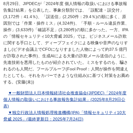
8月29日、JIPDECが「2024年度 個人情報の取扱いにおける事故報
告集計結果」を公表した。事象分類別では、「誤配達・誤交付」
(3,172件：41.4％)、「誤送信」(2,250件：29.4％)の順に多く、原
因別では「作業・操作ミス」(4,324件)、「手順・ルール違反作業、
操作」(3,633件)「確認不足」(3,280件)の順に多かった。一方、IPA
の「情報セキュリティ10大脅威 2025」では、ビジネスメール詐欺
に関する手口として、ディープフェイクによる映像や音声のなりす
まし(ビデオ会議上でCFOになりすました人物によって約37.5 億円
が詐取された事件)、生成AIによる大量の詐欺メール送信のように、
先進技術を悪用したものが紹介されていた。ミスをするのも、騙さ
れるのも人間だ。フールプルーフ(Fool Proof：人間が操作を間違え
たとしても、それをカバーできような仕組み)に基づく対策をお薦め
する。(安藤(未))
▼一般財団法人日本情報経済社会推進協会(JIPDEC)「2024年度
個人情報の取扱いにおける事故報告集計結果」(2025年8月29日公
表)
▼独立行政法人情報処理推進機構(IPA)「情報セキュリティ10大
脅威 2025」(最終更新日：2025年7月24日)