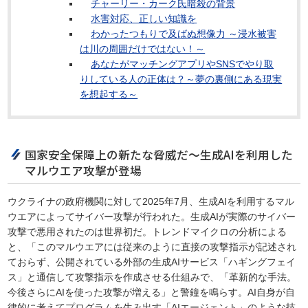
チャーリー・カーク氏暗殺の背景
水害対応、正しい知識を
わかったつもりで及ばぬ想像力 ～浸水被害
は川の周囲だけではない！～
あなたがマッチングアプリやSNSでやり取
りしている人の正体は？～夢の裏側にある現実
を想起する～
国家安全保障上の新たな脅威だ～生成AIを利用した
マルウエア攻撃が登場
ウクライナの政府機関に対して2025年7月、生成AIを利用するマル
ウエアによってサイバー攻撃が行われた。生成AIが実際のサイバー
攻撃で悪用されたのは世界初だ。トレンドマイクロの分析による
と、「このマルウエアには従来のように直接の攻撃指示が記述され
ておらず、公開されている外部の生成AIサービス「ハギングフェイ
ス」と通信して攻撃指示を作成させる仕組みで、「革新的な手法。
今後さらにAIを使った攻撃が増える」と警鐘を鳴らす。AI自身が自
律的に考えてプログラムを生み出す「AIエージェント」のような技