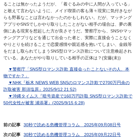
ることは無かったようだが、「着ぐるみの中に人間が入っている」
と敢えて言わないように、メイド喫茶の客も薄々現実に気付きなが
らも野暮なことは言わなかったのかもしれない。だが、マッチング
アプリやSNSでしかやり取りしたことがない相手の場合は、夢の裏
側にある現実を想起した方が良さそうだ。警察庁から、SNSやマッ
チングアプリなどを通じて出会った者と、実際に直接会うことなく
やりとりを続けることで恋愛感情や親近感を抱いてしまい、金銭等
をだまし取られてしまうSNS型ロマンス詐欺について注意喚起され
ている。あなたがやり取りしている相手の正体は？(安藤(未))
▼警察庁「SNS型ロマンス詐欺 直接会ったことないその人、本
物ですか？」
▼NHK『栃木 NEWS WEB SNSのロマンス詐欺で2700万円余の
詐取被害 那須塩原』2025/9/12 21:52)
▼沖縄タイムス『暗号資産で160万円詐取 SNS型ロマンス詐欺で
50代女性が被害 浦添署』(2025/9/15 6:28)
前の記事
30秒で読める危機管理コラム 2025年09月08日号
次の記事
30秒で読める危機管理コラム 2025年09月22日号