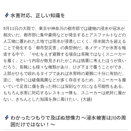
水害対応、正しい知識を
9月11日の大雨で、東京や神奈川の都市部では建物の浸水や冠水が
相次いだ。都市部に集中豪雨などが発生するとアスファルトなどの
人工物に覆われた土地では雨水が浸透しにくく、排水能力を超える
ことで発生する「都市型災害」の典型例だ。各メディアが水害を報
道する中で、「やむをえず避難する場合は長靴ではなくスニーカー
を履く」という内容が散見されたがこれは慎重に考えたほうが良い
だろう。長靴にも様々な種類があり、ひざ下まで覆うことができ、
上部がひもで絞れるタイプであれば水害時の避難に十分に有効だ。
逆に、地中には破傷風菌などが多く存在するため、スニーカーを履
いていて足首に傷を負った時には深刻なケガになる可能性もある。
もちろん水害に対応するレスキュー隊も、スニーカーは絶対に履か
ない。きちんとした知識を身に着けたい。(大越)
わかったつもりで及ばぬ想像力 ～浸水被害は川の周
囲だけではない！～