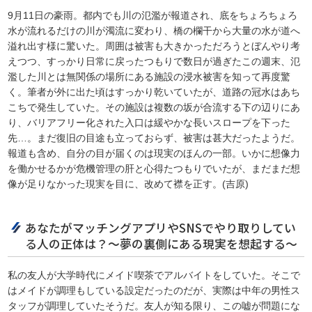
9月11日の豪雨。都内でも川の氾濫が報道され、底をちょろちょろ
水が流れるだけの川が濁流に変わり、橋の欄干から大量の水が道へ
溢れ出す様に驚いた。周囲は被害も大きかっただろうとぼんやり考
えつつ、すっかり日常に戻ったつもりで数日が過ぎたこの週末、氾
濫した川とは無関係の場所にある施設の浸水被害を知って再度驚
く。筆者が外に出た頃はすっかり乾いていたが、道路の冠水はあち
こちで発生していた。その施設は複数の坂が合流する下の辺りにあ
り、バリアフリー化された入口は緩やかな長いスロープを下った
先…。まだ復旧の目途も立っておらず、被害は甚大だったようだ。
報道も含め、自分の目が届くのは現実のほんの一部。いかに想像力
を働かせるかが危機管理の肝と心得たつもりでいたが、まだまだ想
像が足りなかった現実を目に、改めて襟を正す。(吉原)
あなたがマッチングアプリやSNSでやり取りしてい
る人の正体は？～夢の裏側にある現実を想起する～
私の友人が大学時代にメイド喫茶でアルバイトをしていた。そこで
はメイドが調理もしている設定だったのだが、実際は中年の男性ス
タッフが調理していたそうだ。友人が知る限り、この嘘が問題にな