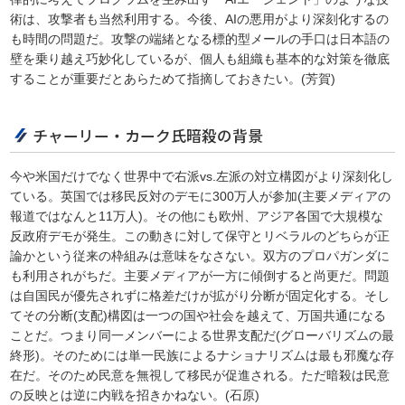
術は、攻撃者も当然利用する。今後、AIの悪用がより深刻化するの
も時間の問題だ。攻撃の端緒となる標的型メールの手口は日本語の
壁を乗り越え巧妙化しているが、個人も組織も基本的な対策を徹底
することが重要だとあらためて指摘しておきたい。(芳賀)
チャーリー・カーク氏暗殺の背景
今や米国だけでなく世界中で右派vs.左派の対立構図がより深刻化し
ている。英国では移民反対のデモに300万人が参加(主要メディアの
報道ではなんと11万人)。その他にも欧州、アジア各国で大規模な
反政府デモが発生。この動きに対して保守とリベラルのどちらが正
論かという従来の枠組みは意味をなさない。双方のプロパガンダに
も利用されがちだ。主要メディアが一方に傾倒すると尚更だ。問題
は自国民が優先されずに格差だけが拡がり分断が固定化する。そし
てその分断(支配)構図は一つの国や社会を越えて、万国共通になる
ことだ。つまり同一メンバーによる世界支配だ(グローバリズムの最
終形)。そのためには単一民族によるナショナリズムは最も邪魔な存
在だ。そのため民意を無視して移民が促進される。ただ暗殺は民意
の反映とは逆に内戦を招きかねない。(石原)