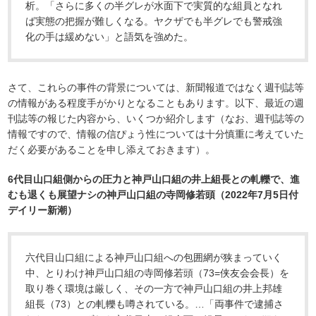
析。「さらに多くの半グレが水面下で実質的な組員となれ
ば実態の把握が難しくなる。ヤクザでも半グレでも警戒強
化の手は緩めない」と語気を強めた。
さて、これらの事件の背景については、新聞報道ではなく週刊誌等
の情報がある程度手がかりとなることもあります。以下、最近の週
刊誌等の報じた内容から、いくつか紹介します（なお、週刊誌等の
情報ですので、情報の信ぴょう性については十分慎重に考えていた
だく必要があることを申し添えておきます）。
6代目山口組側からの圧力と神戸山口組の井上組長との軋轢で、進
むも退くも展望ナシの神戸山口組の寺岡修若頭（2022年7月5日付
デイリー新潮）
六代目山口組による神戸山口組への包囲網が狭まっていく
中、とりわけ神戸山口組の寺岡修若頭（73=侠友会会長）を
取り巻く環境は厳しく、その一方で神戸山口組の井上邦雄
組長（73）との軋轢も噂されている。…「両事件で逮捕さ