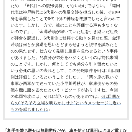
ため、「6代目への復帰切符」がないわけではない。「織田
代表は神戸時代に6代目への復帰交渉を担当した後、その中
身を暴露したことで6代目側の神経を逆撫でしたと言われて
います。しかし一方で、彼のことを評価する声も少なくな
いのです」、「金澤若頭が率いていた組を引き継いだ組長
が絆會を脱退し、6代目側に移籍する動きを見せた際、金澤
若頭は何とか脱退を思いとどまらせようと説得を試みたも
のの果たせず、仕方なく発砲し重傷を負わせるという事件
がありました。兄貴分が弟分をハジくというのは前代未聞
のことです。しかし、何としてでも弟分を引き留めたいと
いう必死の思いの表れとして、この発砲事件を6代目山口組
側は評価しているということでした」、「関ヶ原の戦いで
東軍か西軍かで迷っていた小早川秀秋が、家康側からの発
砲を機に腹を固めたというエピソードがありますね。今回
の車両特攻には、それに近いものがあるのでは。
6代目側か
らの”そろそろ立場を明らかにせよ”というメッセージに近い
ものを感じましたね
」
「相手を撃ち殺せば無期懲役だが、車を使えば量刑はさほど重くな