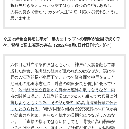
折れ矢尽きるといった状態ではなく多少の余裕はあるし、
人柄の良さで新たな“カタギ人生”を切り拓いて行けるように
思いますよ」
今度は絆會会長宅に車が…暴力団トップへの襲撃が全国で続くワ
ケ、背後に高山若頭の存在（2022年6月8日付日刊ゲンダイ）
六代目と対立する神戸はともかく、神戸に反旗を翻して離
脱した絆會、池田組の組員が狙われたのはなぜか。実は神
戸の入江副組長が水面下で、かつて資金面で神戸を支えた
池田組の池田孝志組長、絆會の織田会長と個別に会ってい
る。
池田組は独立直後から絆會と連絡を取り合うなど、両
者の関係は深い。入江副組長はこの2人と組んで六代目に対
抗しようともくろみ、その話が6代目の高山清司若頭に伝わ
ったとみられる
。3者が同盟を組めば劣勢状態の神戸側が再
び結束力を強め、さらなる抗争の長期化につながりかねな
い。…「直接の指示ではないにしても、背後に高山若頭が
いるのは間違いない。高山としては何が何でもこの同盟話