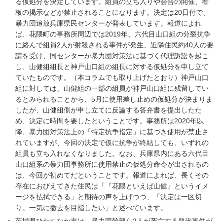
る仮処分を決定しています。組員の立ち入りや会合の開催、看
板の掲示などが禁止されることになります。決定は20日付で、
暴力団追放兵庫県民センターが発表しています。報道によれ
ば、花隈町の事務所周辺では2019年、六代目山口組の分裂抗争
に絡んで組員2人が射殺される事件が発生、近隣住民約40人の要
請を受け、同センターが暴力団対策法に基づく代理訴訟を起こ
し、山健組組長と神戸山口組の組長に対する仮処分を申し立て
ていたものです。（本コラムでも取り上げたとおり）神戸山口
組に対しては、山健組の一部の組員が神戸山口組に残留してい
るとみられることから、5月に使用差し止めの仮処分が決まりま
したが、山健組側が申し立てに反論する答弁書を提出したた
め、決定に時間を要したということです。事務所は2020年以
降、暴力団対策法上の「特定抗争指定」に基づき使用が禁止さ
れていますが、今回の決定で仮に抗争が終結しても、いずれの
組員も立ち入れなくなりました。なお、兵庫県内にある六代目
山口組系の暴力団事務所に使用禁止の仮処分命令が出されるの
は、今回が初めてだということです。報道によれば、長くその
存在におびえてきた住民は「『花隈といえば山健』というイメ
ージを払拭できる」と期待の声を上げつつ、「決定は一区切
り。一気に撤去を目指したい」と述べています。