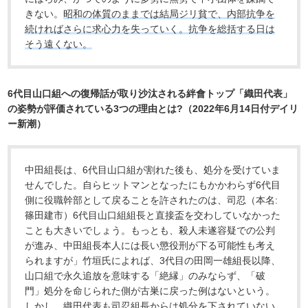
きない。
昭和の体質のままでは結局ジリ貧で、内部抗争を
続ければさらに求心力を失っていく。抗争を総括する日は
そう遠くない。
6代目山口組への復帰話が取り沙汰される絆會トップ「織田代表」
の姿勢が評価されている3つの理由とは?（2022年6月14日付デイリ
ー新潮）
中田組長は、6代目山口組が割れた後も、処分を受けていま
せんでした。自らヒットマンとなったにもかかわらず6代目
側に役職幹部として戻ることを許されたのは、司忍（本名:
篠田建市）6代目山口組組長と直接盃を交わしていなかった
ことも大きいでしょう。もっとも、殺人未遂容疑での公判
が進み、中田組長本人には長い懲役刑が下る可能性も考え
られますが」竹垣氏によれば、3代目の田岡一雄組長以降、
山口組で永久追放を意味する「絶縁」のみならず、「破
門」処分を命じられた側が古巣に戻った例はないという。
しかし、織田代表も司忍組長からは処分を下されていない