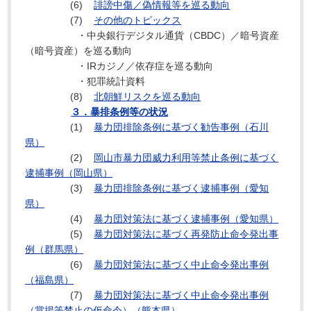
(6)
誹謗中傷／偽情報等を巡る動向
(7)
その他のトピックス
・中央銀行デジタル通貨（CBDC）／暗号資産
（暗号資産）を巡る動向
・IRカジノ／依存症を巡る動向
・犯罪統計資料
(8)
北朝鮮リスクを巡る動向
３．暴排条例等の状況
(1)
暴力団排除条例に基づく勧告事例（石川
県）
(2)
岡山市暴力団威力利用等禁止条例に基づく
逮捕事例（岡山県）
(3)
暴力団排除条例に基づく逮捕事例（愛知
県）
(4)
暴力団対策法に基づく逮捕事例（愛知県）
(5)
暴力団対策法に基づく再発防止命令発出事
例（群馬県）
(6)
暴力団対策法に基づく中止命令発出事例
（福島県）
(7)
暴力団対策法に基づく中止命令発出事例
（賞揚等禁止の仮命令）（熊本県）