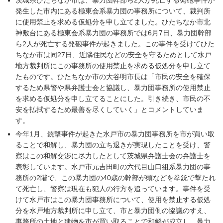
茨城県ひたちなか市は、暴力団幹部ら2人が死亡する発砲事件が
発生した市内にある極東会系暴力団の事務所について、裁判所
に使用禁止を求める仮処分を申し立てました。ひたちなか市北
神敷台にある極東会系暴力団の事務所では6月7日、暴力団幹部
ら2人が死亡する発砲事件が起きました。この事件を受けてひた
ちなか市は同27日、近隣住民などの安全を守るためとして水戸
地方裁判所にこの事務所の使用禁止を求める仮処分を申し立て
たものです。ひたちなか市の大谷明市長は「市民の安全を確保
するため県警や県弁護士会と協議し、暴力団事務所の使用禁止
を求める仮処分を申し立てることにした。引き続き、市民の不
安を払拭するため最善を尽くしていく」とコメントしていま
す。
今年1月、銃撃事件が起きた水戸市の暴力団事務所を市が買い取
ることで和解し、暴力団の立ち退きが実現したことを受け、警
察はこの和解交渉に尽力したとして茨城県弁護士会の弁護士を
表彰しています。水戸市元吉田町の六代目山口組系暴力団の事
務所の2階で、この暴力団の40歳の幹部が頭などを拳銃で撃たれ
て死亡し、警察は現在も犯人の行方を追っています。事件を受
けて水戸市はこの暴力団事務所について、使用を禁止する仮処
分を水戸地方裁判所に申し立て、市と暴力団側の協議のすえ、
事務所の土地と建物を市が買い取ることで和解が成立し、暴力