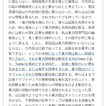
に他ならない。池田組長の引退を報じた媒体は、六代目山
口組の情報操作にまんまと乗せられたと考えていい。実話
系週刊誌は六代目側の思惑に乗らなかった。彼らは山口組
から情報を取るため、それぞれパイプを持っているので、
当然、一連の情報を掴んでいた。彼らは誌面を充実させる
ため、時と場合によって暴力団側と共同歩調を取る。具体
的には彼らが望む記事を掲載する。私は暴力団専門誌の編
集長として、長く蜜月の渦中にいた。その様子が手に取る
ように見える。しかし、実話誌は暴力団側のいいなりには
ならない。六代目山口組であっても、誌面を好き勝手に改
変できない。ところが
令和になって暴力団は新しい武器を
手に入れた。それが暴力団情報を配信するYouTuberであ
り、Twitterを初めとするSNSだ。
…
自身に都合のいい噂を
広めるため、または相手を誘導するため、暴力団はひどく
デフォルメされた情報を配信者に提供する
。彼らはまるで
記者クラブメディアが警察情報を垂れ流すかのごとく、再
生回数を稼ぐため暴力団からの情報を生のまま配信する。
暴力団の活動が法律で大きく規制されるようになった現
在、山口組のようなマンモス暴力団はデメリットだけを増
大させた。下部団体の抗争でトップが逮捕される危険を常
にはらみ、かつてのように多勢に無勢で中小団体を蹂躙で