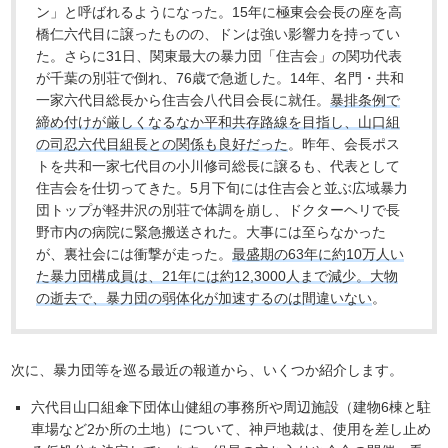
ン」と呼ばれるようになった。15年に極東会会長の座を高
橋仁六代目に譲ったものの、ドンは強い影響力を持ってい
た。さらに31日、関東最大の暴力団「住吉会」の関功代表
が千葉の別荘で倒れ、76歳で急逝した。14年、名門・共和
一家六代目総長から住吉会八代目会長に就任。
暴排条例で
締め付けが厳しくなるなか平和共存路線を目指し、山口組
の司忍六代目組長との関係も良好だった
。昨年、会長ポス
トを共和一家七代目の小川修司総長に譲るも、代表として
住吉会を仕切ってきた。5月下旬には住吉会と並ぶ広域暴力
団トップが軽井沢の別荘で体調を崩し、ドクターヘリで長
野市内の病院に緊急搬送された。大事には至らなかった
が、裏社会には衝撃が走った。
最盛期の63年に約10万人い
た暴力団構成員は、21年には約12,3000人まで減少。大物
の逝去で、暴力団の弱体化が加速するのは間違いない
。
次に、暴力団等を巡る最近の報道から、いくつか紹介します。
六代目山口組傘下団体山健組の事務所や周辺施設（建物6棟と駐
車場など2か所の土地）について、神戸地裁は、使用を差し止め