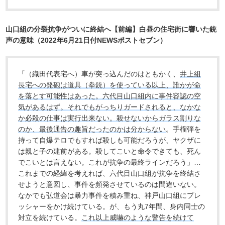
山口組の分裂抗争がついに終結へ【前編】白昼の住宅街に響いた銃
声の意味（2022年6月21日付NEWSポストセブン）
「（織田代表宅へ）車が突っ込んだのはともかく、
井上組
長宅への発砲は道具（拳銃）を使っている以上、誰かが命
を落とす可能性はあった。六代目山口組内に事件容認の空
気があるはず。それでもがっちりガードされると、なかな
か必殺の仕事は実行出来ない。殺せないからガラス割りな
のか、最後通告の趣旨だったのかは分からない
。手榴弾を
持って自爆テロでもすれば殺しも可能だろうが、ヤクザに
は親と子の建前がある。殺してこいと命令できても、死ん
でこいとは言えない。これが抗争の最終ラインだろう」…
これまでの経緯を考えれば、六代目山口組が抗争を終結さ
せようと意図し、事件を頻発させているのは間違いない。
なかでも弘道会は暴力事件を積み重ね、神戸山口組にプレ
ッシャーをかけ続けている。が、もう丸7年間、身内同士の
対立を続けている。
これ以上威嚇のような警告を続けて