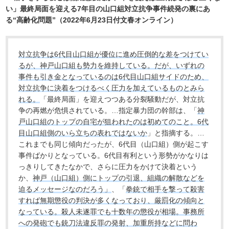
い」最終局面を迎える7年目の山口組対立抗争事件続発の裏にあ
る“高齢化問題”（2022年6月23日付文春オンライン）
対立抗争は6代目山口組が優位に進め圧倒的な差をつけてい
るが、神戸山口組も勢力を維持している。だが、いずれの
事件も引き金となっているのは6代目山口組サイドのため、
対立抗争に決着をつけるべく圧力を加えているものとみら
れる。
「最終局面」を迎えつつある分裂騒動だが、対立抗
争の再燃が危惧されている。…指定暴力団の幹部は、「
神
戸山口組のトップの自宅が狙われたのは初めてのこと。6代
目山口組側のいら立ちの表れではないか
」と指摘する。…
これまでも同じ傾向だったが、6代目（山口組）側が起こす
事件ばかりとなっている。6代目有利という形勢がかなりは
っきりしてきたなかで、さらに圧力をかけて決着という
か、
神戸（山口組）側にトップの引退、組織の解散などを
迫るメッセージなのだろう」
、「
拳銃で相手を撃って殺害
すれば無期懲役の判決が多くなっており、厳罰化の傾向と
なっている。殺人未遂罪でも十数年の懲役が相場。事務所
への発砲でも銃刀法違反罪の発射、加重所持などに問わ