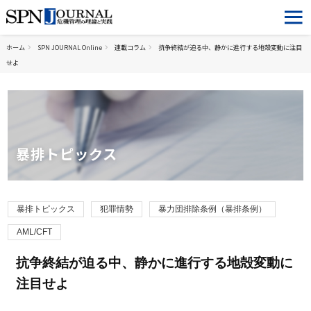
ホーム
SPN JOURNAL Online
連載コラム
抗争終結が迫る中、静かに進行する地殻変動に注目
せよ
暴排トピックス
暴排トピックス
犯罪情勢
暴力団排除条例（暴排条例）
AML/CFT
抗争終結が迫る中、静かに進行する地殻変動に
注目せよ