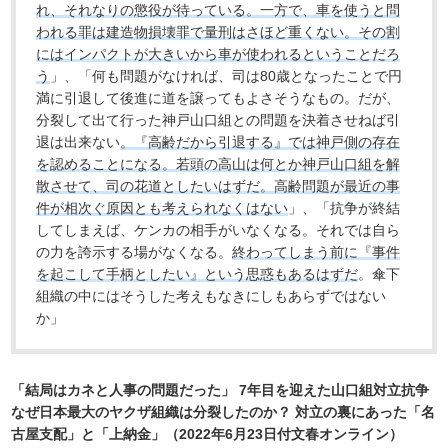
れ、それなりの懲役が待っている。一方で、車を使うと問
われる罪は建造物損壊罪で量刑はさほど重くない。その割
にはインパクトが大きいから車が使われるということだろ
う
」、「何も問題がなければ、司は80歳となったことで円
満に引退して後進に道を譲ってもよさそうなもの。だが、
分裂して出て行った神戸山口組との問題を決着させねば引
退は出来ない
。『高齢だから引退する』では神戸側の存在
を認めることになる。若頭の高山は何とか神戸山口組を解
散させて、司の花道としたいはずだ。高齢問題が最近の事
件が相次ぐ原因とも考えられなくはない
」、「抗争が終結
してしまえば、ケンカの相手がいなくなる。それでは自ら
の力を誇示する場がなくなる。
終わってしまう前に『事件
を起こして手柄としたい』という思惑もあるはずだ
。傘下
組織の中にはそうした考えもなきにしもあらずではない
か」
「結局はカネと人事の問題だった」 7年目を迎えた山口組対立抗争
なぜ日本最大のヤクザ組織は分裂したのか？ 対立の裏にあった「名
古屋支配」と「上納金」（2022年6月23日付文春オンライン）