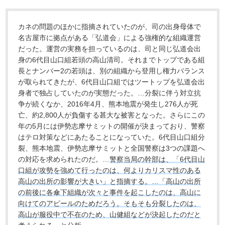
カネの問題のほかに指摘されていたのが、司の出身母体で
名古屋市に拠点がある「弘道会」による強権的な組織運営
だった。運営の実務を担っているのは、司と同じ弘道会出
身の6代目山口組若頭の高山清司。それまでトップである組
長とナンバー2の若頭は、別の組織から登用し権力バランス
が取られてきたが、6代目山口組ではツートップを弘道会出
身者で独占していたのが実態だった。…分裂に伴う対立抗
争が続くなか、2016年4月、熊本地震が発生し276人が死
亡、約2,800人が負傷する甚大な被害となった。さらにこの
年の5月には伊勢志摩サミットの開催が決まっており、警察
はテロ対策などにあたることになっていた。6代目山口組分
裂、熊本地震、伊勢志摩サミットと全国警察は3つの課題へ
の対応を求められたのだ。…
警察当局の幹部は、「6代目山
口組が攻勢を強めて行ったのは、何よりカリスマ性のある
高山の出所の影響が大きい」と指摘する。…「高山の出所
の前後に各傘下組織が次々と事件を起こしたのは、高山に
向けてのアピールのためだろう。そもそも分裂したのは、
高山が服役中で不在のため、山健組などが決起したのだと