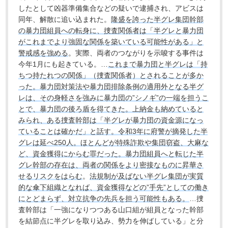
したとして凶器準備集合などの疑いで逮捕され、アビスは
同年、解散に追い込まれた。
隆盛を誇った半グレ集団幹部
の暴力団組員への転身に、捜査関係者は「半グレと暴力団
がこれまでより強固な関係を築いている可能性がある」と
警戒感を強める
。実際、両者のつながりを示唆する事件は
今年1月にも起きている。…
これまで暴力団と半グレは「持
ちつ持たれつの関係」（捜査関係者）とされることが多か
った。暴力団対策法や暴力団排除条例の適用外となる半グ
レは、その身軽さを強みに暴力団の”シノギ”の一端を担うこ
とで、暴力団の後ろ盾を得てきた。上納金も納めていると
みられ、ある捜査幹部は「半グレが暴力団の資金源になっ
ていることは確かだ」と話す。令和3年に府警が摘発した半
グレは延べ250人。ほとんどが特殊詐欺や集団窃盗、大麻な
ど、資金獲得にからむ罪だった。暴力団組員へと転じた半
グレ幹部の存在は、両者の関係をより密接なものに昇華さ
せるリスクをはらむ
。
法規制が及ばない半グレ集団が実質
的な傘下組織となれば、資金獲得などの”手先”としての働き
にとどまらず、対立抗争の先兵を担う可能性もある。
…捜
査幹部は「一強になりつつある山口組が組員となった幹部
を結節点に半グレを取り込み、勢力を伸ばしている」と分