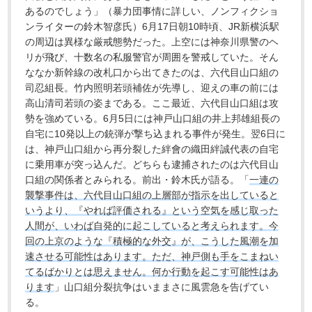
あるのでしょう」（暴力団事情に詳しい、ノンフィクショ
ンライターの鈴木智彦氏）6月17日朝10時頃、JR新横浜駅
の周辺は異様な厳戒態勢だった。上空には神奈川県警のヘ
リが飛び、十数名の私服警官が周囲を警戒していた。そん
ななか新幹線の改札口から出てきたのは、六代目山口組の
司忍組長。竹内照明若頭補佐が先導し、迎えの車の前には
高山清司若頭の姿まである。ここ最近、六代目山口組は攻
勢を強めている。6月5日には神戸山口組の井上邦雄組長の
自宅に10発以上の銃弾が撃ち込まれる事件が発生。翌6日に
は、神戸山口組から再分裂した絆會の織田絆誠代表の自宅
に乗用車が突っ込んだ。どちらも逮捕されたのは六代目山
口組の関係者とみられる。前出・鈴木氏が語る。「
一連の
襲撃事件は、六代目山口組の上層部が指示を出していると
いうより、『やれば評価される』という空気を感じ取った
人間が、いわば自発的に起こしていると考えられます。今
回の上京のような『積極的な外交』が、こうした風潮を加
速させる可能性はあります。ただ、神戸側も手をこまねい
てるばかりとは思えません。何か行動を起こす可能性はあ
ります
」山口組分裂抗争はいままさに風雲急を告げてい
る。