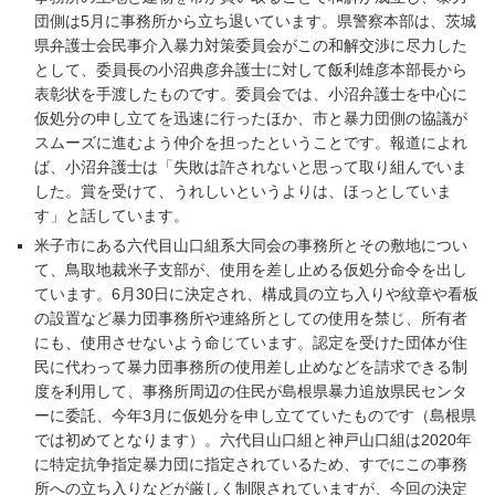
団側は5月に事務所から立ち退いています。県警察本部は、茨城
県弁護士会民事介入暴力対策委員会がこの和解交渉に尽力した
として、委員長の小沼典彦弁護士に対して飯利雄彦本部長から
表彰状を手渡したものです。委員会では、小沼弁護士を中心に
仮処分の申し立てを迅速に行ったほか、市と暴力団側の協議が
スムーズに進むよう仲介を担ったということです。報道によれ
ば、小沼弁護士は「失敗は許されないと思って取り組んでいま
した。賞を受けて、うれしいというよりは、ほっとしていま
す」と話しています。
米子市にある六代目山口組系大同会の事務所とその敷地につい
て、鳥取地裁米子支部が、使用を差し止める仮処分命令を出し
ています。6月30日に決定され、構成員の立ち入りや紋章や看板
の設置など暴力団事務所や連絡所としての使用を禁じ、所有者
にも、使用させないよう命じています。認定を受けた団体が住
民に代わって暴力団事務所の使用差し止めなどを請求できる制
度を利用して、事務所周辺の住民が島根県暴力追放県民センタ
ーに委託、今年3月に仮処分を申し立てていたものです（島根県
では初めてとなります）。六代目山口組と神戸山口組は2020年
に特定抗争指定暴力団に指定されているため、すでにこの事務
所への立ち入りなどが厳しく制限されていますが、今回の決定