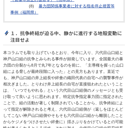
(8)
暴力団関係事業者に対する指名停止措置等
事例（福岡県）
１．抗争終結が迫る中、静かに進行する地殻変動に
注目せよ
本コラムでも取り上げているとおり、今年に入り、六代目山口組と
神戸山口組の抗争とみられる事件が頻発しています。全国最大の暴
力団の分裂から8月で丸7年となるのを前に、「主導権を握った山口
組による脅しが最終段階に入った」との見方もあります。直近で
も、神戸山口組の井上組長や絆會の織田代表の自宅への襲撃事件が
相次ぎました。とりわけ井上組長の自宅が直接狙われたということ
は、「いつでもやれる」という六代目山口組側のメッセージとも受
け取って良いように思われます。特定抗争指定暴力団に指定された
ことで、組の活動が著しく制限されていることから、抗争終結によ
って指定が解除されると考え、六代目山口組側が（返しをほとんど
してこない神戸山口組側やそもそも六代目山口組から離脱したこと
からケジメをつけさせたい絆會に）揺さぶりをかけているとの可能