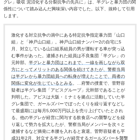
グレ」吸収 泥沼化する分裂抗争の先兵に」は、半グレと暴力団の関
係性について踏み込んだ興味深い内容でした。以下、抜粋して引用
します。
激化する対立抗争の渦中にある特定抗争指定暴力団「山口
組」と「神戸山口組」。神戸山口組ナンバー2の自宅に5
月、対立している山口組系組員の男が運転する車が突っ込
む事件があった。逮捕された組員は不良集団「半グレ」の
元幹部。
半グレと暴力団はこれまで、一線を画しながら双
方にとってメリットのある関係を続けてきたが、警察当局
は半グレから暴力団組員への転身が増えたことで、両者の
関係に変化が生じているとみる
。…府警の捜査で、菅野容
疑者は半グレ集団「アビスグループ」元幹部であることが
判明した。アビスは大阪・ミナミを拠点に活動していた半
グレ集団で、ガールズバーでぼったくりを繰り返すなどし
て最盛期には毎月5,000万円以上を売り上げていたとされ
る。他の半グレが経営に関与する飲食店への襲撃などを繰
り返して勢力を拡大したが、警察当局がメンバーを次々と
逮捕するなど摘発に本腰を入れると衰退。菅野容疑者も平
成31年2月、対立する半グレが経営するガールズバーを襲撃