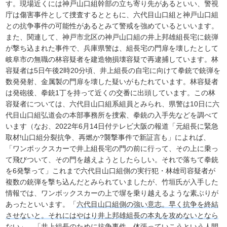
す。現場近くには神戸山口組幹部の立ち寄り先があるといい、警視
庁は傷害事件として捜査するとともに、六代目山口組と神戸山口組
との抗争事件の可能性があるとみて警戒を強めているといいます。
また、関連して、神戸市北区の神戸山口組の井上邦雄組長宅に銃弾
が撃ち込まれた事件で、兵庫県警は、組長宅の門扉を壊したとして
岐阜市の無職の林容疑者を建造物損壊容疑で再逮捕しています。林
容疑者は5日午後2時20分頃、井上組長の自宅に向けて拳銃で銃弾を
数発発射、金属製の門扉を壊した疑いがもたれています。林容疑者
は発砲後、拳銃1丁を持って近くの交番に出頭しています。この林
容疑者については、六代目山口組系組員とみられ、県警は10日に六
代目山口組弘道会の本部事務所を捜索、拳銃の入手先などを調べて
います（なお、2022年6月14日付テレビ大阪の報道「元組長に緊急
取材!山口組分裂抗争、再燃か?襲撃事件で新証言も」によれば、
「ワンボックスカーで井上組長宅の門の前に行って、その上に乗っ
て飛びついて、その門を越えようとしたらしい。それで落ちて拳銃
を6発撃って」これまで六代目山口組側の実行犯・林雄司容疑者が
複数の銃弾を撃ち込んだとみられていましたが、竹垣氏が入手した
情報では、ワンボックスカーの上で塀を乗り越えるような素ぶりが
あったといいます。「
六代目山口組側の強い意志。早く抗争を終結
させないと。それにはやはり井上邦雄組長の本丸を攻めないとなら
ない
」、「井上組長のために抗争事件、体張っていこうという人間