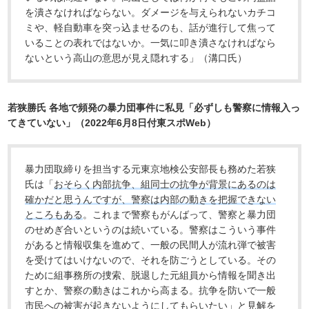
を潰さなければならない。ダメージを与えられないカチコ
ミや、軽自動車を突っ込ませるのも、話が進行して焦って
いることの表れではないか。一気に叩き潰さなければなら
ないという高山の意思が見え隠れする」（溝口氏）
若狭勝氏 各地で頻発の暴力団事件に私見「必ずしも警察に情報入っ
てきていない」（2022年6月8日付東スポWeb）
暴力団取締りを担当する元東京地検公安部長も務めた若狭
氏は「
おそらく内部抗争、組同士の抗争が背景にあるのは
確かだと思うんですが、警察は内部の動きを把握できない
ところもある
。これまで警察もがんばって、警察と暴力団
のせめぎ合いというのは続いている。警察はこういう事件
があると情報収集を進めて、一般の民間人が流れ弾で被害
を受けてはいけないので、それを防ごうとしている。その
ために組事務所の捜索、脱退した元組員から情報を聞き出
すとか、警察の動きはこれから高まる。抗争を防いで一般
市民への被害が起きないようにしてもらいたい」と見解を