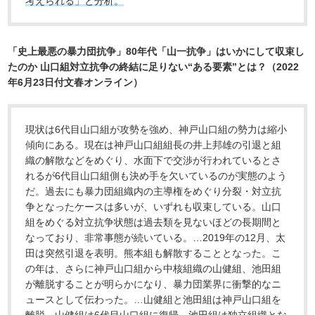
考えられる」と分析。
「史上最悪の暴力団抗争」80年代「山一抗争」はいかにして収束し
たのか 山口組対立抗争の終結に足りない“ある要素”とは？（2022
年6月23日付文春オンライン）
現状は6代目山口組が攻勢を強め、神戸山口組の勢力は縮小
傾向にある。現在は神戸山口組組長の井上邦雄の引退と組
織の解散などをめぐり、水面下で交渉が行われているとさ
れるが6代目山口組側も決め手を欠いているのが実態のよう
だ。過去にも暴力団組織内の主導権をめぐり分裂・対立抗
争となったケースは多いが、いずれも収束している。山口
組をめぐる対立抗争状態は過去類を見ないほどの長期間と
なっており、非常事態が続いている。…2019年の12月、太
田は突然引退を表明。熊本組も解散することとなった。こ
の年は、さらに神戸山口組から中核組織の山健組、池田組
が離脱することが明らかになり、暴力団業界に衝撃的なニ
ュースとして伝わった。…山健組と池田組は神戸山口組を