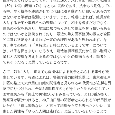
性が考えられるところです。それに加え、六代目山口組の司忍組長
（80）や高山若頭（74）はともに高齢であり、抗争も長期化してい
る中、早く抗争を終結させて七代目に引き継ぎたい狙いがあるので
はないかと筆者は推測しています。また、報道によれば、組員が出
入りする居宅や事務所への襲撃について、相手を脅すだけでなく、
住民の不安をあおり、地域に居づらくさせて拠点を奪う狙いもある
のではないかと指摘されており、最近の暴力団事務所の撤去が全国
的に進む状況をふまえれば一定の合理性があると思われます。な
お、車での犯行（「車特攻」と呼ばれているようです）について
は、相手を揺さぶりになるうえ、建造物損壊程度だから軽い刑罰で
済むとの狡猾な考えもあるのではないかとの指摘もあり、筆者とし
てもそうだろうと思っているところです。
さて、7月に入り、直近でも両団体による抗争とみられる事件が発
生しています。報道によれば、警視庁暴力団対策課は、東京都江戸
川区の路上で六代目山口組の関係者と見られる40代男性が左脚を刃
物で切りつけられ、全治2週間程度のけがをしたと明らかにしてい
ます住民から「路上で男性2人がもみ合っている」と110番があり、
警察官が駆けつけると、神戸山口組の関係者とみられる30代男性が
いたが、「俺は関係ない」と言って現場から立ち去ったといい、負
傷した男性も「やった人間は逃げた」と話しているということで