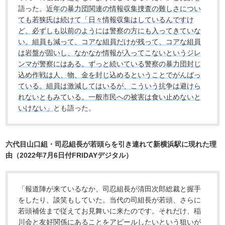
語った。
近年の暴力団関連の情報収集捜査の難しさについ
ても若狭氏は続けて「日々情報収集はしているんですけ
ど、必ずしも以前のようには警察の方にも入ってきていな
い。組員も減って、コアな組員だけが残って、コアな組員
は岩盤が固いし、なかなか情報が入ってこないというジレ
ンマが警察にはある。ずっと続いている警察の暴力団封じ
込め作戦は人、物、金を封じ込めるということでがんばっ
ている。組員は激減してはいるが、こういう抗争は避けら
れないともみている。一般市民への被害は食い止めないと
いけない」
とも語った。
六代目山口組・司忍組長が若頭らを引き連れて新横浜駅に現れた理
由（2022年7月6日付FRIDAYデジタル）
「報道陣が来ているなか、司忍組長が清田次郎総裁と握手
をしたり、談笑もしていた。当代の司組長が若頭、さらに
若頭補佐まで従えてお見舞いに来たのです。それだけ、稲
川会と友好関係にあることをアピールしたいという狙いが