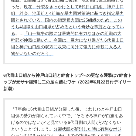
離脱。山健組は6代目山口組に復帰、池田組は独立組織とな
った。
現在、分裂をきっかけとして6代目山口組、神戸山口
組、絆会、池田組と4組織が暴力団対策法に基づき指定暴力
団とされている。国内の指定暴力団は25組織のため、この
うち4組織を山口組系が占めるという奇妙な事態となってい
る
。…
「山一抗争の際には最終的に有力なほかの組織の大
幹部が仲裁に動いた。今回は、巨大になり過ぎた6代目山口
組と神戸山口組の双方に収束に向けて強力に仲裁に入る人
物がいないのだろう」
6代目山口組から神戸山口組と絆會トップへの更なる襲撃は?絆會ト
ップが元サヤ復帰に二の足を踏むワケ（2022年6月22日付デイリー
新潮）
「7年前に6代目山口組が分裂した後、じわじわと神戸山口
組側の勢力が削られていく中で、”そろそろ神戸が白旗をあ
げるのではないか”と見ている6代目側の人間が少なくない
ということでしょう。
分裂状態が解消した時に有利なポジ
ションを得るためには、それまでの功績がモノを言います