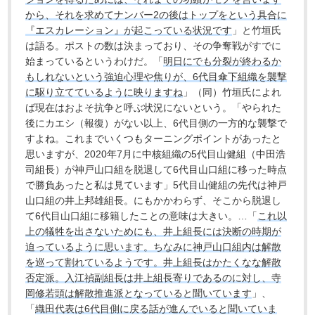
から、それを求めてナンバー2の後はトップをという具合に
『エスカレーション』が起こっている状況です
」と竹垣氏
は語る。ポストの数は決まっており、その争奪戦がすでに
始まっているというわけだ。「
明日にでも分裂が終わるか
もしれないという強迫心理や焦りが、6代目傘下組織を襲撃
に駆り立てているように映りますね
」（同）竹垣氏によれ
ば現在はおよそ抗争と呼ぶ状況にないという。「やられた
後にカエシ（報復）がない以上、6代目側の一方的な襲撃で
すよね。これまでいくつもターニングポイントがあったと
思いますが、2020年7月に中核組織の5代目山健組（中田浩
司組長）が神戸山口組を脱退して6代目山口組に移った時点
で勝負あったと私は見ています」5代目山健組の先代は神戸
山口組の井上邦雄組長。にもかかわらず、そこから脱退し
て6代目山口組に移籍したことの意味は大きい。…「
これ以
上の犠牲を出さないためにも、井上組長には決断の時期が
迫っているように思います。ちなみに神戸山口組内は解散
を巡って割れているようです。井上組長はかたくなな解散
否定派。入江禎副組長は井上組長寄りであるのに対し、寺
岡修若頭は解散推進派となっていると聞いています
」、
「
織田代表は6代目側に戻る話が進んでいると聞いていま