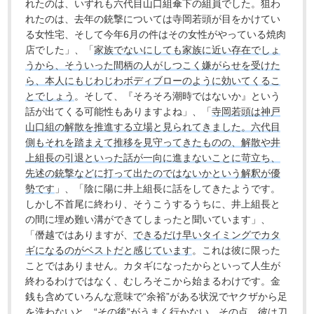
れたのは、いずれも六代目山口組傘下の組員でした。狙わ
れたのは、去年の銃撃については寺岡若頭が目をかけてい
る女性宅、そして今年6月の件はその女性がやっている焼肉
店でした」、「
家族でないにしても家族に近い存在でしょ
うから、そういった間柄の人がしつこく嫌がらせを受けた
ら、本人にもじわじわボディブローのように効いてくるこ
とでしょう
。そして、『そろそろ潮時ではないか』という
話が出てくる可能性もありますよね」、「
寺岡若頭は神戸
山口組の解散を推進する立場と見られてきました。六代目
側もそれを踏まえて推移を見守ってきたものの、解散や井
上組長の引退といった話が一向に進まないことに苛立ち、
先述の銃撃などに打って出たのではないかという解釈が優
勢です
」、「陰に陽に井上組長に話をしてきたようです。
しかし不首尾に終わり、そうこうするうちに、井上組長と
の間に埋め難い溝ができてしまったと聞いています」、
「僭越ではありますが、
できるだけ早いタイミングでカタ
ギになるのがベストだと感じています
。これは彼に限った
ことではありません。カタギになったからといって人生が
終わるわけではなく、むしろそこから始まるわけです。金
銭も含めていろんな意味で“余裕”がある状況でヤクザから足
を洗わないと、“その後”がうまく行かない。その点、彼は刀