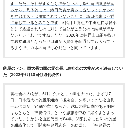
す。ただ、それがすんなり行かないのは条件面で障壁があ
るから。具体的には、織田代表が戻るに当たってしかるべ
き幹部ポストは用意されていないことに、織田代表は不満
に感じているとのことです
。5代目山健組の中田組長は幹部
として処遇されたのに対して自分がヒラなのは納得が行か
ないというわけですね。ただ、2020年に神戸山口組を抜け
て独立組織となった池田組から資金を融通してもらってい
るようで、カネの面では心配ないと聞いています」
的屋のドン、巨大暴力団の元会長…裏社会の大物が次々逝去してい
た（2022年6月10日付週刊現代）
裏社会の大物が、5月に次々とこの世を去った。まずは7
日、日本最大の的屋系組織「極東会」を率いてきた松山眞
一五代目が、94歳で亡くなった。縁日の露店商である的屋
はもともと「神農信仰」という思想を中心に緩くまとまっ
ていた。しかし松山五代目は’84年、関東にあった61の的屋
を組織化して「関東神農同志会」を結成し、「神農界のド