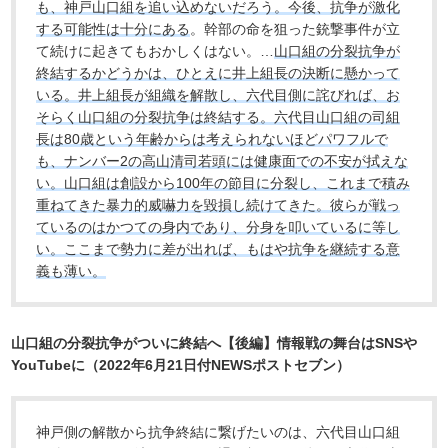
も、神戸山口組を追い込めないだろう。今後、抗争が激化
する可能性は十分にある
。幹部の命を狙った銃撃事件が立
て続けに起きてもおかしくはない。…
山口組の分裂抗争が
終結するかどうかは、ひとえに井上組長の決断に懸かって
いる。井上組長が組織を解散し、六代目側に詫びれば、お
そらく山口組の分裂抗争は終結する。六代目山口組の司組
長は80歳という年齢からは考えられないほどパワフルで
も、ナンバー2の高山清司若頭には健康面での不安が拭えな
い。山口組は創設から100年の節目に分裂し、これまで積み
重ねてきた暴力的威嚇力を毀損し続けてきた。彼らが戦っ
ているのはかつての身内であり、分身を叩いているに等し
い。ここまで勢力に差が出れば、もはや抗争を継続する意
義も薄い。
山口組の分裂抗争がついに終結へ【後編】情報戦の舞台はSNSや
YouTubeに（2022年6月21日付NEWSポストセブン）
神戸側の解散から抗争終結に繋げたいのは、六代目山口組