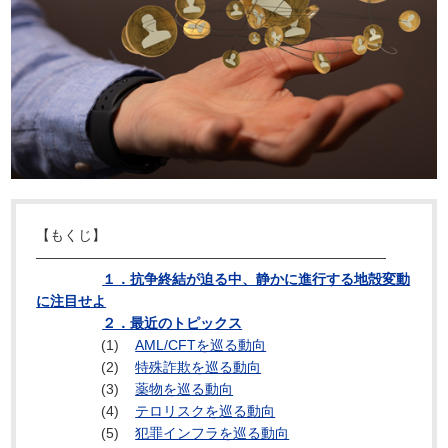
【もくじ】
―――――――――――――――――――――――――
１．抗争終結が迫る中、静かに進行する地殻変動
に注目せよ
２．最近のトピックス
(1)
AML/CFTを巡る動向
(2)
特殊詐欺を巡る動向
(3)
薬物を巡る動向
(4)
テロリスクを巡る動向
(5)
犯罪インフラを巡る動向