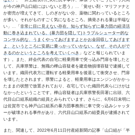
が今の神戸山口組にはいないと思う」…「覚せい剤・マリファナと
か密売が増えてきて、しのぎがない分、薬物に関わっているところ
が多い。それがものすごく気になるところ。摘発される量は半端な
い」…「
非常に目に見えない存在。知らず知らずに暴力団の経済活
動に巻き込まれている。(暴力団を隠して)トラブルシューター的な
コンサル的な、うまくやってあげますよとかお金回収してあげます
よ、というところに安易に乗っかっていかない。なぜ、その人がで
きるのかというところを考えていくべき
」などと報じられていま
す）。また、絆会代表の自宅に軽乗用車で突っ込み門扉を壊したと
して、兵庫県警は、無職の樺山容疑者を建造物損壊容疑で逮捕して
います。織田代表方に運転する軽乗用車を後退して衝突させ、門扉
を壊したとされます。県警によると、軽乗用車はエンジンがかかっ
たままの状態で放置されており、在宅していた織田代表らにけがは
なかったということです。樺山容疑者は兵庫県警長田署に出頭、六
代目山口組系組織の組員とみられています。さらに、6月6日未明に
は佐賀市でも神戸山口組系の暴力団事務所に車で突っ込みシャッタ
ーが破壊される事件があり、六代目山口組系の組委員が逮捕されて
います。
また、関連して、2022年6月11日付産経新聞の記事「山口組が「半