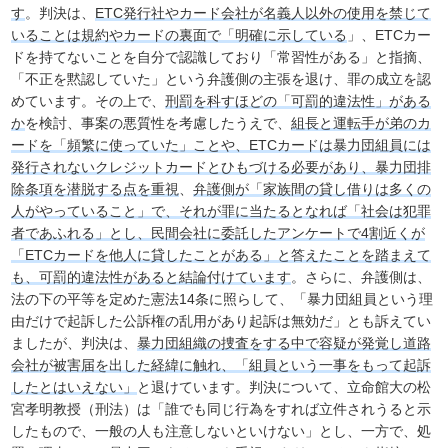
す
。判決は、
ETC発行社やカード会社が名義人以外の使用を禁じて
いることは規約やカードの裏面で「明確に示している
」、ETCカー
ドを持てないことを自分で認識しており「常習性がある」と指摘、
「不正を黙認していた」という弁護側の主張を退け、罪の成立を認
めています。その上で、
刑罰を科すほどの「可罰的違法性」がある
か
を検討、事案の悪質性を考慮したうえで、
組長と運転手が弟のカ
ードを「頻繁に使っていた」ことや、ETCカードは暴力団組員には
発行されないクレジットカードとひもづける必要があり、暴力団排
除条項を潜脱する点を重視
、
弁護側が「家族間の貸し借りは多くの
人がやっていること」で、それが罪に当たるとなれば「社会は犯罪
者であふれる」とし、民間会社に委託したアンケートで4割近くが
「ETCカードを他人に貸したことがある」と答えたことを踏まえて
も、可罰的違法性があると結論付けています
。さらに、弁護側は、
法の下の平等を定めた憲法14条に照らして、「暴力団組員という理
由だけで起訴した公訴権の乱用があり起訴は無効だ」とも訴えてい
ましたが、判決は、
暴力団組織の捜査をする中で容疑が発覚し道路
会社が被害届を出した経緯に触れ、「組員という一事をもって起訴
したとはいえない」
と退けています。判決について、立命館大の松
宮孝明教授（刑法）は「誰でも同じ行為をすれば立件されうると示
したもので、一般の人も注意しないといけない」とし、一方で、処