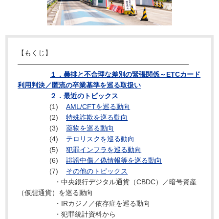
【もくじ】
―――――――――――――――――――――――――
１．暴排と不合理な差別の緊張関係～ETCカード
利用判決／匿流の卒業基準を巡る取扱い
２．最近のトピックス
(1)
AML/CFTを巡る動向
(2)
特殊詐欺を巡る動向
(3)
薬物を巡る動向
(4)
テロリスクを巡る動向
(5)
犯罪インフラを巡る動向
(6)
誹謗中傷／偽情報等を巡る動向
(7)
その他のトピックス
・中央銀行デジタル通貨（CBDC）／暗号資産
（仮想通貨）を巡る動向
・IRカジノ／依存症を巡る動向
・犯罪統計資料から