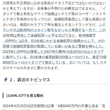
力団等が不正受給に占める割合がイタリアほどではないのではない
かと考えていますが、全体像が不明のため断定はできません。「イ
タリアで最も有名なマフィア組織はシチリア島のコーザ・ノストラ
とナポリ市発祥のカモッラだが、組織犯罪集団として最も規模が大
きいのは、南部のカラブリア州を拠点とするンドランゲタだ。
ンド
ランゲタは欧州内のコカイン取引をがっちり掌握する一方で、この
10年間は率先して金融犯罪へと手を広げてきた
。
欧州検察庁
（EPPO）は2月、EU全域にわたる金融犯罪の規模からして、その
背後で組織犯罪集団が暗躍している疑いがあると警鐘を鳴らした。
2023年にEPPOが捜査した1927件の事件のほぼ3分の1はイタリア
に集中している。EU全体の被害総額193億ユーロのうち、推定73億
8000万ユーロがイタリアで発生している
」点については、むしろそ
のスケールの大きさに驚かされます。
２．最近のトピックス
(1)AML/CFTを巡る動向
2024年4月25日付読売新聞の記事「4億6000万円の不審な送金「見