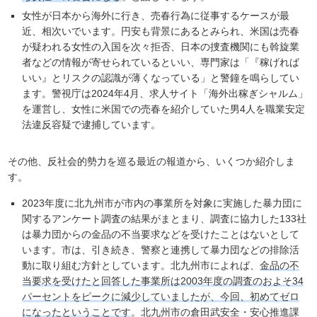
女性が日本から海外に行き、売春行為に従事するケースが最
近、相次いでいます。円安も背景にあるとみられ、米国は売春
が疑われる女性の入国を次々拒否、日本の捜査機関にも斡旋業
者などの情報が寄せられているといい、専門家は「『稼げれば
いい』とリスクの認識が薄くなっている」と警鐘を鳴らしてい
ます。警視庁は2024年4月、求人サイト「海外出稼ぎシャルム」
を運営し、女性に米国での売春を紹介していた男4人を職業安定
法違反容疑で逮捕しています。
その他、反社会的勢力を巡る最近の報道から、いくつか紹介しま
す。
2023年度に北九州市が市内の事業所を対象に実施した暴力団に
関するアンケート調査の結果がまとまり、調査に協力した133社
は暴力団からの金品の不当要求などを受けたことはないとして
います。市は、引き続き、警察と連携して暴力団などの排除活
動に取り組む方針としています。北九州市によれば、
金品の不
当要求を受けたと回答した事業所は2003年度の調査のおよそ34
パーセントをピークに減少していましたが、今回、初めてゼロ
になったということです
。北九州市の倉田武安全・安心推進課