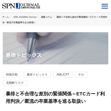
ホーム
SPN JOURNAL Online
連載コラム
暴排と不合理な差別の緊張関係～ETCカード利用判
決／匿流の卒業基準を巡る取扱い
暴排トピックス
特殊詐欺
暴排トピックス
AML/CFT
テロ
北朝鮮リスク
暴排と不合理な差別の緊張関係～ETCカード利
用判決／匿流の卒業基準を巡る取扱い