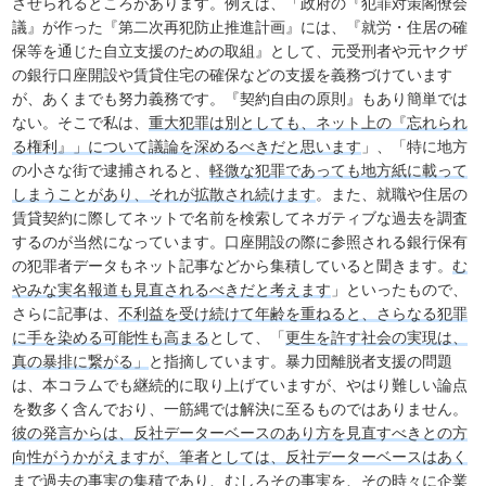
させられるところがあります。例えば、「政府の『犯罪対策閣僚会
議』が作った『第二次再犯防止推進計画』には、『就労・住居の確
保等を通じた自立支援のための取組』として、元受刑者や元ヤクザ
の銀行口座開設や賃貸住宅の確保などの支援を義務づけています
が、あくまでも努力義務です。『契約自由の原則』もあり簡単では
ない。そこで私は、
重大犯罪は別としても、ネット上の『忘れられ
る権利』」について議論を深めるべきだと思います
」、「特に地方
の小さな街で逮捕されると、
軽微な犯罪であっても地方紙に載って
しまうことがあり、それが拡散され続けます
。また、就職や住居の
賃貸契約に際してネットで名前を検索してネガティブな過去を調査
するのが当然になっています。口座開設の際に参照される銀行保有
の犯罪者データもネット記事などから集積していると聞きます。
む
やみな実名報道も見直されるべきだと考えます
」といったもので、
さらに記事は、
不利益を受け続けて年齢を重ねると、さらなる犯罪
に手を染める可能性も高まる
として、「
更生を許す社会の実現は、
真の暴排に繋がる」
と指摘しています。暴力団離脱者支援の問題
は、本コラムでも継続的に取り上げていますが、やはり難しい論点
を数多く含んでおり、一筋縄では解決に至るものではありません。
彼の発言からは、反社データーベースのあり方を見直すべきとの方
向性がうかがえますが、筆者としては、反社データーベースはあく
まで過去の事実の集積であり、むしろその事実を、その時々に企業