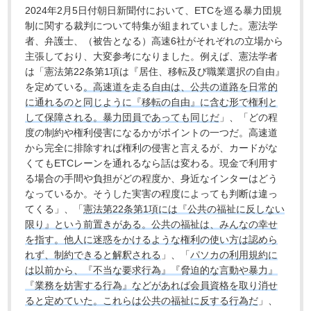
2024年2月5日付朝日新聞付において、ETCを巡る暴力団規
制に関する裁判について特集が組まれていました。憲法学
者、弁護士、（被告となる）高速6社がそれぞれの立場から
主張しており、大変参考になりました。例えば、憲法学者
は「憲法第22条第1項は『居住、移転及び職業選択の自由』
を定めている
。高速道を走る自由は、公共の道路を日常的
に通れるのと同じように『移転の自由』に含む形で権利と
して保障される。暴力団員であっても同じだ
」、「どの程
度の制約や権利侵害になるかがポイントの一つだ。高速道
から完全に排除すれば権利の侵害と言えるが、カードがな
くてもETCレーンを通れるなら話は変わる。現金で利用す
る場合の手間や負担がどの程度か、身近なインターはどう
なっているか。そうした実害の程度によっても判断は違っ
てくる」、「
憲法第22条第1項には『公共の福祉に反しない
限り』という前置きがある。公共の福祉は、みんなの幸せ
を指す。他人に迷惑をかけるような権利の使い方は認めら
れず、制約できると解釈される
」、「
パソカの利用規約に
は以前から、『不当な要求行為』『脅迫的な言動や暴力』
『業務を妨害する行為』などがあれば会員資格を取り消せ
ると定めていた。これらは公共の福祉に反する行為だ
」、