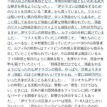
ー30人以上の犯罪集団となり、年間100億円超ともいわれる莫大
な稼ぎを得るようになった」
、「
JPドラゴンは強盗をするため
のリストを日本にいる『業者』から買っていました。リストに
は狙いやすい家の住所が並び、タンス預金がいくらあるか、ど
こに隠してあるかなど強盗に必要な情報が書かれていた。強盗
のリストは特殊詐欺のリストよりも値段が高く、1件10万円はし
ますが、JPドラゴンの幹部が買い、ルフィGの今村に届けていま
した
」、「リストを買っていたこの幹部こそ、「俺たちのこと
はしゃべるな」と今村被告に語っていたナンバー3の小山容疑者
だ。ルフィGの幹部らはフィリピンの外国人収容施設から指示を
出していたことが知られているが、小山容疑者は施設にいるル
フィG幹部と毎日のように連絡を取り、名簿やスマホ、現金や食
料を届けていたという」、「
特殊詐欺だけでなく、強盗をやる
ようになったのもJPドラゴンの指示。やっぱり、詐欺よりタタ
キ（強盗）のほうが稼ぎがいいですからね。一度に3000万円と
いった大金が入ることもありました
」、「ヨシオカらJPドラゴ
ンの幹部による支配の方法は、警察への「密告」だけではな
い。ときには、日本の暴力団関係者をフィリピンに招いて豪華
なパーティを開催するなど、影響力を誇示することもあっ
た」、「JPドラゴンの正規メンバーは現在、7～8人ほどしかい
ないという。「代わりに
フィリピンで台頭してきているのが、