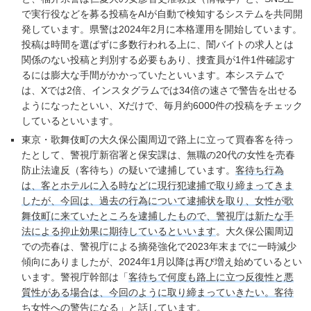
で実行役などを募る投稿をAIが自動で検知するシステムを共同開
発しています。県警は2024年2月に本格運用を開始しています。
投稿は時間を選ばずに多数行われる上に、闇バイトの求人とは
関係のない投稿と判別する必要もあり、捜査員が1件1件確認す
るには膨大な手間がかかっていたといいます。本システムで
は、Xでは2倍、インスタグラムでは34倍の速さで警告を出せる
ようになったといい、Xだけで、毎月約6000件の投稿をチェック
しているといいます。
東京・歌舞伎町の大久保公園周辺で路上に立って買春客を待っ
たとして、警視庁新宿署と保安課は、無職の20代の女性を売春
防止法違反（客待ち）の疑いで逮捕しています。
客待ち行為
は、客とホテルに入る時などに現行犯逮捕で取り締まってきま
したが、今回は、過去の行為について逮捕状を取り、女性が歌
舞伎町に来ていたところを逮捕したもので、警視庁は新たな手
法による抑止効果に期待しているといいます
。大久保公園周辺
での売春は、警視庁による摘発強化で2023年末までに一時減少
傾向にありましたが、2024年1月以降は再び増え始めているとい
います。警視庁幹部は「
客待ちで何度も路上に立つ反復性と悪
質性がある場合は、今回のように取り締まっていきたい。客待
ち女性への警告になる
」と話しています。