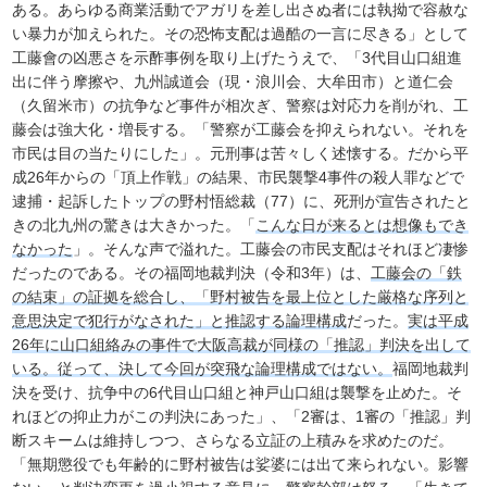
ある。あらゆる商業活動でアガリを差し出さぬ者には執拗で容赦な
い暴力が加えられた。その恐怖支配は過酷の一言に尽きる」として
工藤會の凶悪さを示酢事例を取り上げたうえで、「3代目山口組進
出に伴う摩擦や、九州誠道会（現・浪川会、大牟田市）と道仁会
（久留米市）の抗争など事件が相次ぎ、警察は対応力を削がれ、工
藤会は強大化・増長する。「警察が工藤会を抑えられない。それを
市民は目の当たりにした」。元刑事は苦々しく述懐する。だから平
成26年からの「頂上作戦」の結果、市民襲撃4事件の殺人罪などで
逮捕・起訴したトップの野村悟総裁（77）に、死刑が宣告されたと
きの北九州の驚きは大きかった。「
こんな日が来るとは想像もでき
なかった
」。そんな声で溢れた。工藤会の市民支配はそれほど凄惨
だったのである。その福岡地裁判決（令和3年）は、
工藤会の「鉄
の結束」の証拠を総合し、「野村被告を最上位とした厳格な序列と
意思決定で犯行がなされた」と推認する論理構成
だった。
実は平成
26年に山口組絡みの事件で大阪高裁が同様の「推認」判決を出して
いる。従って、決して今回が突飛な論理構成ではない。
福岡地裁判
決を受け、抗争中の6代目山口組と神戸山口組は襲撃を止めた。そ
れほどの抑止力がこの判決にあった」、「2審は、1審の「推認」判
断スキームは維持しつつ、さらなる立証の上積みを求めたのだ。
「無期懲役でも年齢的に野村被告は娑婆には出て来られない。影響