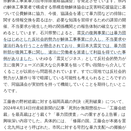
県解体工事業暴力団等排除連絡協議会」を発足させています。県内
の解体工事業者で構成する県構造物解体協会は災害時応援協定に基
づいて公費解体に協力、今後、協議会を通じて暴力団などの排除に
関する情報交換を図るほか、必要な知識を習得するための講習の開
催、不当要求が発生した時の関係機関との報告体制の確立などに努
めるとしています。石川県警によると、震
災の復興事業には暴力団
をはじめとした反社会的勢力が解体工事事業に介入し、不当要求や
違法行為を行うことが懸念されており、東日本大震災では、暴力団
幹部が復興工事に関し、違法に労働者を派遣して利益を得ていた事
例がありました
。いわゆる「震災ビジネス」として反社会的勢力が
主に復興フェーズの莫大な公共事業を狙って早い段階から介入して
くることが以前から問題視されています。すでに現地では反社会的
勢力が人脈作り等で暗躍している可能性も考えられるところですの
で、同協議会が実効性を持って機能していくことを期待したいとこ
ろです。
工藤會の野村総裁に対する福岡高裁の判決（死刑破棄）について、
2024年4月14日付産経新聞の記事「死刑か無期懲役か―「工藤会総
裁」を最高裁はどう裁く? 「暴力団捜査」への重すぎる上告審」は
興味深い内容でした。具体的には、「修羅の国。工藤会が本拠を置
く北九州はそう呼ばれた。市民に対する苛烈な暴力支配への揶揄が