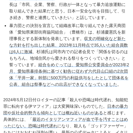
長は「市民、企業、警察、行政が一体となって暴力追放運動に
取り組んできた結果だと思う。日本一安全な街を目指して、引
き続き、警察と連携していきたい」と話しています。
暴力団との決別を宣言して組織改革に取り組んできた露天商団
体「愛知県東部街商協同組合」（豊橋市）は、杉浦慶憲氏を新
理事長とする新体制を発表しています。
収支の明確化など新た
な方針を打ち出した結果、2023年11月時点で35人いた組合員数
は6人に激減
、杉浦氏は同市内での記者会見で「関係を切るのは
もちろん、地域住民から愛される祭りをつくっていきたい」と
誓っています。
組合をめぐっては、愛知県公安委員会が2023年2
月、愛知県暴排条例に基づく勧告に従わず六代目山口組の2次団
体「平井一家」幹部に500万円の利益供与をしたとして団体名を
公表、組合は祭事などへの出店ができなくなっていました
。
2024年5月12日付ロイターの記事「殺人や恐喝は時代遅れ、知能犯
罪に転向する伊マフィア」は大変興味深いものでした。
日本の暴力
団や反社会的勢力も傾向としては概ね近いものがある
と感じます。
具体的には、「
最近のイタリアンマフィアが血で手を汚すことはめ
ったにない。恐喝は時代遅れ
になり、殺人も「ゴッドファーザー」
たちにはおおむね評判が悪い。最新の公式データによると、
イタリ