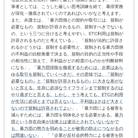
筆者としては、こうした厳しい思考訓練を経て、暴排実務
が深化・徹底されていくのであればいいかなと考えます。
また、弁護士は、「暴力団側との契約や取引には、規制が
必要なもの、規制が許容されるもの、規制すべきでないも
の、という三つに分けると考えやすい。ETC利用は規制が
許容されるものだと考えている」、「規制が法的に許容さ
れるかどうかは、規制する必要性と、規制される暴力団側
の不利益の比較衡量で決まる。規制の目的の正当性や手段
の相当性に加えて、不利益がどの程度のものかが判断材料
になる」、「
暴力団排除を徹底するためには、企業はあら
ゆる取引を規制していくべきだ。その意味では、『規制が
必要なもの』と『規制が許容されるもの』に大きな差がな
いと言える。生存に必須なライフラインまで規制するのは
やり過ぎだと言える。しかし、そう考えても、ETCの利用
が生活に必須とまでは言えないし、不利益はさほど大きく
ないので規制は許容されてよい
」、「暴力団による被害を
減らすためには、暴力団を弱体化させる必要がある。
暴力
団という存在自体が法律上は違法とされていないなかで
も、暴力団の勢力を弱めることが被害の防止につながるの
は間違いない
」、「『企業が反社会的勢力による被害を防