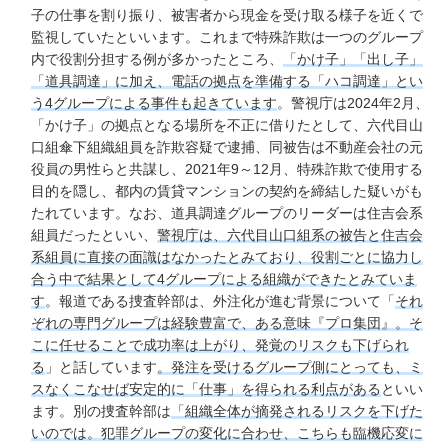
子の仕事を割り振り、被害者から現金を受け取る様子を近くで
監視していたといいます。これまで特殊詐欺は一つのグループ
内で役割分担する例が多かったところ、
「かけ子」「出し子」
「道具調達」に加え、電話の拠点を準備する「ハコ調達」とい
う4グループによる事件も起きています
。警視庁は2024年2月、
「かけ子」の拠点となる場所を不正に借りたとして、六代目山
口組傘下組織組員を詐欺容疑で逮捕、同被告は不動産会社の元
役員の男性らと共謀し、2021年9～12月、特殊詐欺で使用する
目的を隠し、都内の賃貸マンションの契約を締結した疑いがも
たれています。なお、道具調達グループのリーダーは住吉会系
組員だったといい、
警視庁は、六代目山口組系の被告と住吉会
系組員に直接の面識はなかったとみており、役割ごとに協力し
合う中で結果として4グループによる組織ができたとみていま
す
。報道である捜査幹部は、外注化が進む背景について「
それ
ぞれの専門グループは経験豊富で、ある意味『プロ集団』。そ
こに任せることで成功率は上がり、発覚のリスクも下げられ
る
」と話しています
。発注を受けるグループ側にとっても、ミ
スなくこなせば安定的に「仕事」を得られる利点がある
といい
ます。別の捜査幹部は
「組織全体が摘発されるリスクを下げた
いのでは。犯罪グループの変化に合わせ、こちらも臨機応変に