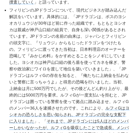
捜査していく
」と語っています。
フィリピンのJPドラゴンについて、現代ビジネスが踏み込んだ
解説をいています。具体的には、「JPドラゴンは、ボスのヨシ
オカリュウジが30年ほど前に作った組織です。もともとヨシオ
カは親戚が神戸山口組の組員で、自身も深い関係があるとされ
ています。JPドラゴンの名前の由来は、ジャパンとフィリピン
の頭文字に、『リュウジ』からもじったドラゴンをつけたも
の。フィリピンに渡ってきた当初は、日本料理店のオーナーを
恐喝して『みかじめ料』をかすめとることをシノギにしていま
した。ヨシオカは神戸山口組の後ろ盾を使ってカネを稼ぎ、警
察や政治家にワイロを渡して地位を築いていきました」、「JP
ドラゴンはルフィGの存在を知ると、『俺たちに上納金を払わな
いと警察に言っちゃうよ』と得意の恐喝を行いました。当初、
上納金は月に500万円でしたが、その後どんどん釣り上がり、最
終的には5000万円を要求。ルフィGが一度支払いを拒むと、JP
ドラゴンは囲っている警察を使って拠点に踏み込ませ、ルフィG
のメンバー36人を逮捕させたのです。これにより、
ルフィGはヨ
シオカの恐ろしさを思い知らされ、JPドラゴンの完全な支配下
に入りました
」、「
それまで、JPドラゴンには5人ほどのメンバ
ーしかいなかったが、ルフィGを吸収したことで急成長。メンバ