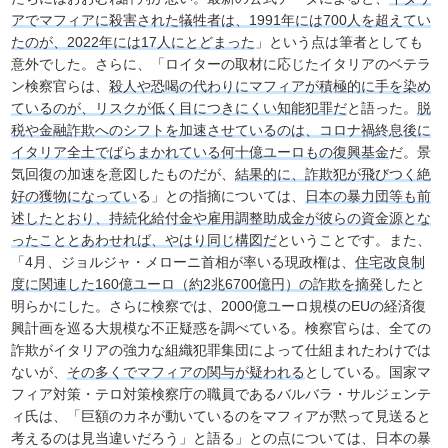
アでマフィアに殺害された犠牲者は、1991年には700人を超えてい
たのが、2022年には17人にとどまった
」という点は筆者としても
意外でした。さらに、「ロイターの取材に応じたイタリアのベテラ
ン検察官らは、
殺人や恐喝の代わりにマフィアが積極的に手を染め
ているのが、リスクが低く目につきにくい知能犯罪だ
と語った。
脱
税や金融詐欺へのシフトを加速させているのは、コロナ禍終息後に
イタリア全土でばらまかれている何十億ユーロもの復興基金
だ。景
気回復の加速を意図したものだが、
結果的に、詐欺犯が飛びつく絶
好の獲物になってい
る」との指摘については、
日本の暴力団等も前
述したとおり、持続化給付金や雇用調整助成金が彼らの資金源とな
ったこととあわせれば、やはり同じ構図だ
ということです。また、
「4月、ジョルジャ・メローニ首相が率いる現政権は、
住宅改良制
度に関連した160億ユーロ（約2兆6700億円）の詐欺を摘発
したと
明らかにした。さらに検察では、2000億ユーロ規模のEUの経済復
興計画を巡る大規模な不正疑惑を調べている。検察官らは、全ての
詐欺がイタリアの強力な組織犯罪集団によって仕組まれたわけでは
ないが、
その多くでマフィアの関与が疑われる
としている。国家マ
フィア対策・テロ対策検察庁の職員であるバルバラ・サルジェンテ
ィ氏は、「巨額のカネが動いているのをマフィアが黙って見送ると
考えるのは見当違いだろう」と語る」との点については、日本の暴