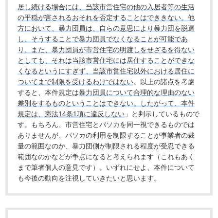
居し続ける場合には、当該市営住宅の他の入居者等の生活
の平穏が害されるおそれを否定することはでききない。他
方において、暴力団員は、自らの意思により暴力団を脱退
し、そうすることで暴力団員でなくなることが可能であ
り、また、暴力団員が市営住宅の明渡しをせざるを得ない
としても、それは当該市営住宅には居住することができな
くなるというにすぎず、当該市営住宅以外における居住に
ついてまで制限を受けるわけではない
。以上の諸点を考慮
すると、本件規定は
暴力団員について合理的な理由のない
差別をするものということはできない。したがって、本件
規定は、憲法14条1項に違反しない
」と判示しているもので
す。もちろん、市営住宅とパソカを同一視できるものでは
ありませんが、パソカの利用を制限することが事業者の裁
量の範囲なのか、暴力団側が制限される程度が受忍できる
範囲なのかなどが争点になると考えられます（これもあく
まで筆者個人の意見です）。いずれにせよ、本件について
も今後の動向を注視していきたいと思います。