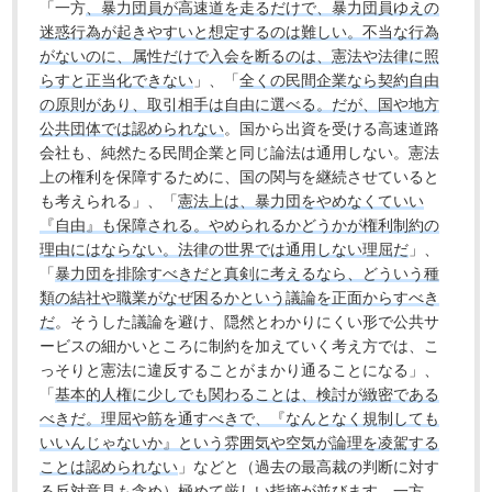
「一方
、暴力団員が高速道を走るだけで、暴力団員ゆえの
迷惑行為が起きやすいと想定するのは難しい。不当な行為
がないのに、属性だけで入会を断るのは、憲法や法律に照
らすと正当化できない
」、「
全くの民間企業なら契約自由
の原則があり、取引相手は自由に選べる。だが、国や地方
公共団体では認められない
。国から出資を受ける高速道路
会社も、純然たる民間企業と同じ論法は通用しない。憲法
上の権利を保障するために、国の関与を継続させていると
も考えられる」、「
憲法上は、暴力団をやめなくていい
『自由』も保障される。やめられるかどうかが権利制約の
理由にはならない。法律の世界では通用しない理屈だ
」、
「
暴力団を排除すべきだと真剣に考えるなら、どういう種
類の結社や職業がなぜ困るかという議論を正面からすべき
だ
。そうした議論を避け、隠然とわかりにくい形で公共サ
ービスの細かいところに制約を加えていく考え方では、こ
っそりと憲法に違反することがまかり通ることになる」、
「
基本的人権に少しでも関わることは、検討が緻密である
べきだ。理屈や筋を通すべきで、『なんとなく規制しても
いいんじゃないか』という雰囲気や空気が論理を凌駕する
ことは認められない
」などと（過去の最高裁の判断に対す
る反対意見も含め）極めて厳しい指摘が並びます。一方、