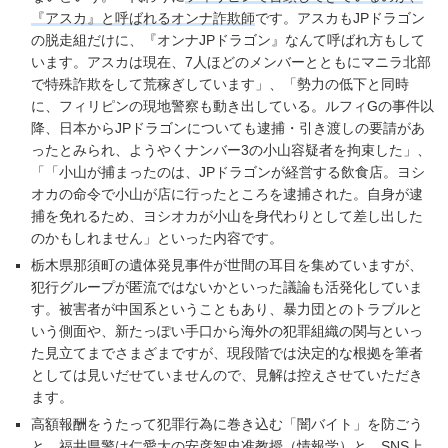
『アスカ』と呼ばれるオンナ詐欺師
です。アスカもJPドラゴン
の脱走組だけに、『オンナJPドラゴン』なんて呼ばれ方もして
います。アスカは現在、7人ほどのメンバーとともにマニラ北部
で特殊詐欺をして荒稼ぎしています」、「勢力の低下と同時
に、フィリピンの現地警察も動き出している。ルフィGの事件以
降、日本からJPドラゴンについても逮捕・引き渡しの要請があ
ったとみられ、ようやくナンバー3の小山容疑者を拘束した」、
「「小山が捕まったのは、JPドラゴンが経営する飲食店。ヨシ
オカの命令で小山が店に行ったところを逮捕された。自身が逮
捕を免れるため、ヨシオカが小山を身代わりとして差し出した
のかもしれません」といった内容です。
栃木県那須町の遺体発見事件が世間の耳目を集めていますが、
犯行グループが匿流ではないかといった議論も活発化していま
す。被害者が中国系ということもあり、暴力団とのトラブルと
いう側面や、新たっぽい手口から海外の犯罪組織の関与といっ
た見立てまでさまざまですが、現段階では決定的な根拠を筆者
としては見いだせていませんので、見解は控えさせていただき
ます。
高額報酬をうたって犯罪行為に巻き込む「闇バイト」を防ごう
と、福井県警は仁愛大の安彦智史准教授（情報学）と、SNS上