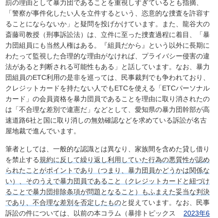
罰の理由として暴力団であることを重視しすぎているとも指摘、
「警察が事件化したい人を立件するという、恣意的な捜査を許容す
ることにならないか」と疑問を投げかけています。また、龍谷大の
斎藤司教授（刑事訴訟法）は、立件に至った捜査過程に着目、「暴
力団組員にも当然人権はある。『組員だから』という以外に長期に
わたって監視した合理的な理由がなければ、プライバシー侵害の違
法があると判断される可能性もある」と話しています。なお、暴力
団組員のETC利用の是非を巡っては、民事裁判でも争われており、
クレジットカードを持たない人でもETCを使える「ETCパーソナル
カード」の会員資格を暴力団員であることを理由に取り消されたの
は「不合理な差別で違憲だ」などとして、愛知県の暴力団幹部が高
速道路6社と国に取り消しの無効確認などを求めている訴訟が名古
屋地裁で進んでいます。
筆者としては、一般的な認識とは異なり、家族間を含めた貸し借り
を禁止する
規約に反して繰り返し利用していた行為の悪質性が認め
られたことがポイントであり（つまり、暴力団員かどうかは関係な
い）、そのうえで暴力団員であること（クレジットカードと紐づけ
ることで暴力団排除条項が問題となること）もふまえた妥当な判決
であり、不合理な差別を否定したもの
と捉えています。なお、民事
訴訟の件については、以前の本コラム（暴排トピックス
2023年6