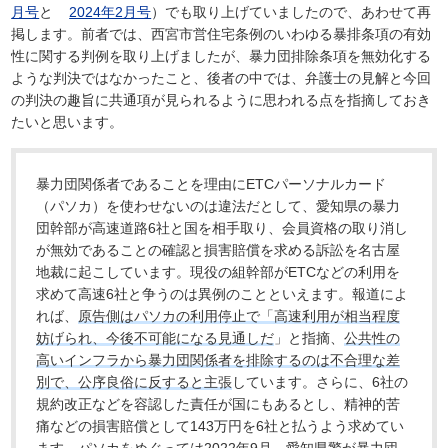
月号
と
2024年2月号
）でも取り上げていましたので、あわせて再
掲します。前者では、西宮市営住宅条例のいわゆる暴排条項の有効
性に関する判例を取り上げましたが、暴力団排除条項を無効化する
ような判決ではなかったこと、後者の中では、弁護士の見解と今回
の判決の趣旨に共通項が見られるように思われる点を指摘しておき
たいと思います。
暴力団関係者であることを理由にETCパーソナルカード
（パソカ）を使わせないのは違法だとして、愛知県の暴力
団幹部が高速道路6社と国を相手取り、会員資格の取り消し
が無効であることの確認と損害賠償を求める訴訟を名古屋
地裁に起こしています。現役の組幹部がETCなどの利用を
求めて高速6社と争うのは異例のことといえます。報道によ
れば、
原告側はパソカの利用停止で「高速利用が相当程度
妨げられ、今後不可能になる見通しだ
」と指摘、
公共性の
高いインフラから暴力団関係者を排除するのは不合理な差
別で、公序良俗に反すると主張
しています。さらに、6社の
規約改正などを容認した責任が国にもあるとし、精神的苦
痛などの損害賠償として143万円を6社と払うよう求めてい
ます。パソカをめぐっては2022年9月、愛知県警が暴力団