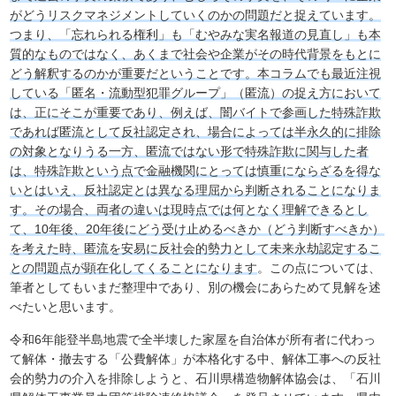
がどうリスクマネジメントしていくのかの問題だと捉えています。
つまり、「忘れられる権利」も「むやみな実名報道の見直し」も本
質的なものではなく、あくまで社会や企業がその時代背景をもとに
どう解釈するのかが重要だということです。本コラムでも最近注視
している「匿名・流動型犯罪グループ」（匿流）の捉え方において
は、正にそこが重要であり、例えば、闇バイトで参画した特殊詐欺
であれば匿流として反社認定され、場合によっては半永久的に排除
の対象となりうる一方、匿流ではない形で特殊詐欺に関与した者
は、特殊詐欺という点で金融機関にとっては慎重にならざるを得な
いとはいえ、反社認定とは異なる理屈から判断されることになりま
す。その場合、両者の違いは現時点では何となく理解できるとし
て、10年後、20年後にどう受け止めるべきか（どう判断すべきか）
を考えた時、匿流を安易に反社会的勢力として未来永劫認定するこ
との問題点が顕在化してくることになります
。この点については、
筆者としてもいまだ整理中であり、別の機会にあらためて見解を述
べたいと思います。
令和6年能登半島地震で全半壊した家屋を自治体が所有者に代わっ
て解体・撤去する「公費解体」が本格化する中、解体工事への反社
会的勢力の介入を排除しようと、石川県構造物解体協会は、「石川