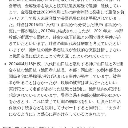
會若頭、金容疑者を殺人と銃刀法違反容疑で逮捕、送検してい
ます。金容疑者は2020年9月に別の絆會幹部に発砲して重傷を負
わせたとして殺人未遂容疑で長野県警に指名手配されていまし
た。絆會は2015年に六代目山口組から分裂した神戸山口組から
更に一部が離脱し2017年に結成されましたが、2021年末、神部
幹部が所属する団体と、絆會の傘下組織との間で暴力事件が起
きていたといいます。絆會の織田代表は解散も考えていたとい
いますが、池田組の池田孝志組長が金銭的な支援は惜しまない
と織田会長に伝えたことで考え直したといわれています。
2024年4月18日夜、六代目山口組と敵対する神戸山口組と2社連
合を組む池田組（池田孝志組長、本部：岡山市）の副本部長の
関係者宅に手榴弾が投げ込まれる事件が発生しています。被害
者が出ることはなかったが、現場の被害は甚大だったといい、
実行犯として名前があがった組織とは別に、池田組内の犯行も
想定されているといいます。警察当局も内部の揉め事のにおい
をかぎとり、これに乗じて組織の弱体化を狙い、組員らに生活
保護の手続きなどを説明してサポートすると同時に、「カタギ
になるように」と熱心に声かけをしているとされます。