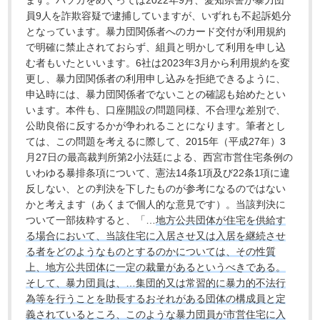
員9人を詐欺容疑で逮捕していますが、いずれも不起訴処分
となっています。暴力団関係者へのカード交付が利用規約
で明確に禁止されておらず、組員と明かして利用を申し込
む者もいたといいます。6社は2023年3月から利用規約を変
更し、暴力団関係者の利用申し込みを拒絶できるように、
申込時には、暴力団関係者でないことの確認も始めたとい
います。本件も、口座開設の問題同様、不合理な差別で、
公助良俗に反するかが争われることになります。筆者とし
ては、この問題を考えるに際して、2015年（平成27年）3
月27日の最高裁判所第2小法廷による、西宮市営住宅条例の
いわゆる暴排条項について、憲法14条1項及び22条1項に違
反しない、との判決を下したものが参考になるのではない
かと考えます（あくまで個人的な意見です）。当該判決に
ついて一部抜粋すると、「…
地方公共団体が住宅を供給す
る場合において、当該住宅に入居させ又は入居を継続させ
る者をどのようなものとするのかについては、その性質
上、地方公共団体に一定の裁量があるというべきである。
そして、暴力団員は、…集団的又は常習的に暴力的不法行
為等を行うことを助長するおそれがある団体の構成員と定
義されているところ、このような暴力団員が市営住宅に入