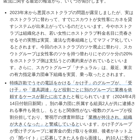
匿流に関する最近の報道から、いくつか紹介します。
2023年末から悪質ホストクラブの問題が露呈しましたが、実は
ホストクラブに替わって、すでにスカウトが女性客にカネを貸
すシステムが出来上がっているのだといいます。今やホストク
ラブは組織化され、若い女性にホストクラブ料金名目に売春さ
せるその実態は実質、違法な売春組織としてマフィア化してい
るとされます。今回のホストクラブのツケ廃止に替わり、スカ
ウトグループは女性客のツケを持つ替わりにそのツケ分の20%
をホストクラブ側は支払うとの裏約束がされているといいま
す。さらに、スカウトグループ「ナチュラル」は、最近、東京
の有力指定暴力団傘下組織を実質、乗っ取ったとされます。
特殊詐欺でうその電話をかける「かけ子」のグループが、「受
け子」や「道具調達」など役割ごとに別のグループに業務を依
頼するケースが新たに出てきた
と報じられています（2024年4月
14日付朝日新聞）。別の暴力団に所属する組員2人が共に逮捕さ
れる事件も発生し、もともと関係性がない複数のグループが役
割分担しており、警視庁の捜査幹部は「
業務が外注され、組織
が大きくなった」と警戒していると
いいます。かけ子グループ
が受け子グループに被害金の受け取りを依頼、後者がネット上
の「闇バイト」に応募してきた人を自ら面接し、約10人に受け