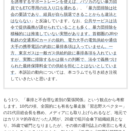
を誘導するサポートレーンを使えば、パソカのない暴力団
員でもETC専用の出入り口を通れる
」、「
暴力団排除は社
会の要請であり、組員が自ら脱退できることからも違法と
はならない
」と反論しています。なお、
公共サービスは法
令で提供義務が課せられていることも多く、暴力団排除を
積極的には推進していない実態があります。首都圏のJRや
私鉄の交通系ICカードの規約、電力大手の電気供給や通信
大手の携帯電話の約款に暴排条項は入っていません。一
方、東京ガスは一般ガス供給約款に暴排条項を入れていま
すが、実際に排除するかは個々の判断で、法令で義務づけ
られた最終保障料金での供給を拒むことはないとしていま
す
。本訴訟の動向については、本コラムでも引き続き注視
していきたいと思います。
もう1つ、「暴排と不合理な差別の緊張関係」という観点から考察
します。10代の頃、全国的にも有名な暴走族「習志野スペクター」
の21代目総会長を務め、メディアにも取り上げられるなど、地元で
はカリスマ的存在だった人間が、20歳で稲川会傘下組織組員とな
り、35歳で破門となりましたが、その彼の週刊誌上の発言にも考え