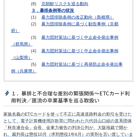
(8)
北朝鮮リスクを巡る動向
３．暴排条例等の状況
(1)
暴力団排除条例の改正動向（島根県）
(2)
暴力団排除条例に基づく勧告事例（京都
府）
(3)
暴力団対策法に基づく中止命令発出事例
（群馬県）
(4)
暴力団対策法に基づく中止命令発出事例
（山梨県）
(5)
暴力団対策法に基づく再発防止命令発出事
例（兵庫県）
１．暴排と不合理な差別の緊張関係～ETCカード利
用判決／匿流の卒業基準を巡る取扱い
家族名義のETCカードを使って不正に高速道路料金の割引を受けた
として、電子計算機使用詐欺罪に問われた六代目山口組の直系団体
「秋良連合会」会長、金東力被告の判決公判が、大阪地裁で開か
れ、裁判長は懲役10月（求刑懲役1年6月）の実刑を言い渡していま