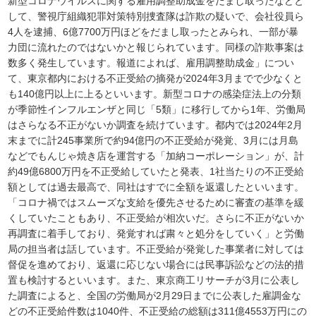
新型コロナウイルスに関する雇用調整助成金をだまし取ったなどと
して、警視庁組織犯罪対策特別捜査隊は詐欺の疑いで、会社役員ら
4人を逮捕、6億7700万円ほどをだまし取ったとみられ、一部が暴
力団に流れたのではないかと報じられています。同様の詐欺事案は
数多く発生しています。報道によれば、雇用調整助成金」につい
て、東京都内における不正受給の摘発が2024年3月までで少なくと
も140億円以上に上るといいます。新型コロナの感染症法上の分類
が季節性インフルエンザと同じ「5類」に移行してから1年、労働局
はさらなる不正がないか調査を続けています。都内では2024年2月
末までに計245事業所で約94億円の不正受給が発覚、3月には月島
などでもんじゃ焼き店を運営する「加納コーポレーション」が、計
約49億6800万円を不正受給していたと発表、1社当たりの不正受給
額としては過去最高で、同社はすでに全額を返還したといいます。
「コロナ禍ではスムーズな支給を優先させるために審査の基準を緩
くしていたこともあり、不正受給が相次いだ。さらに不正がないか
再調査に着手しており、発覚すれば粛々と処分をしていく」と労働
局の担当者は話しています。不正受給が発覚した事業者に対しては
督促を進めており、返還に応じない場合には民事訴訟などの法的措
置も検討するといいます。また、東京商工リサーチが3月に公表し
た調査によると、全国の労働局が2月29日までに公表した雇調金な
どの不正受給件数は1040件、不正受給の総額は311億4553万円にの