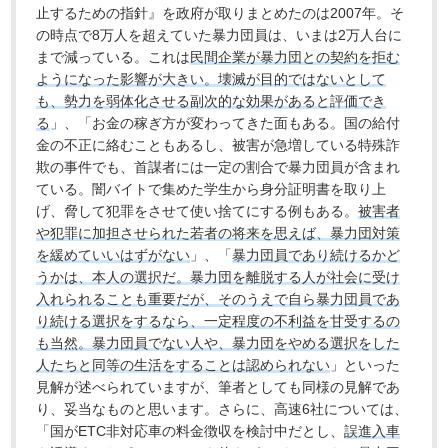
止するための指針』を政府が取りまとめたのは2007年。そ
の時点で8万人を超えていた暴力団員は、いまは2万人台に
まで減っている。これは
民間企業が暴力団との契約を拒む
ようになった影響が大きい。壊滅が目的ではないとして
も、勢力を弱体化させる副次的な効果があると評価でき
る
」、「お金の稼ぎ方が変わってきた面もある。国の給付
金の不正に絡むこともあるし、被害が急増している特殊詐
欺の事件でも、首謀者には一定の割合で暴力団員が含まれ
ている。闇バイトで集めた学生から身分証明書を取り上
げ、脅して犯罪をさせて使い捨てにする例もある。
被害者
や犯罪に加担させられた若者の将来を思えば、暴力団対策
を緩めていいはずがない
」、「
暴力団員であり続けるかど
うかは、本人の選択だ。暴力団を離脱する人が社会に受け
入れられることも重要だが、そのうえで自ら暴力団員であ
り続ける選択をするなら、一定程度の不利益を甘受するの
も当然。暴力団員でない人や、暴力団をやめる選択をした
人たちと同等の生活をすることは認められない
」といった
見解が述べられていますが、筆者としても同様の見解であ
り、妥当なものと思います。さらに、高速6社については、
「国がETC非対応車の料金徴収を検討中だとし、
誤進入車