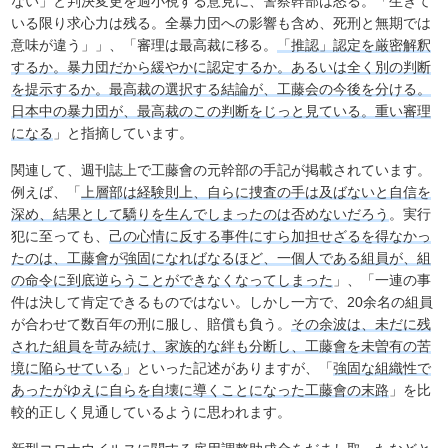
ない」と判決変更を過小視する意見に、警察幹部は怒る。「生きて
いる限り求心力は残る。全暴力団への影響も含め、死刑と無期では
意味が違う」」、「審理は最高裁に移る。
「推認」認定を厳密解釈
するか。暴力団だから緩やかに認定するか。あるいは全く別の判断
を提示するか。最高裁の選択する結論が、工藤会の今後を分ける。
日本中の暴力団が、最高裁のこの判断をじっと見ている。重い審理
になる
」と指摘しています。
関連して、週刊誌上で工藤會の元幹部の手記が掲載されています。
例えば、「
上層部は経験則上、自らに捜査の手は及ばないと自信を
深め、結果として驕りを生んでしまったのは否めないだろう
。実行
犯に至っても、
己の心情に反する事件にすら加担せざるを得なかっ
たのは、工藤會が強固になればなるほど、一個人である組員が、組
の命令に到底逆らうことができなくなってしまった
」、「一連の事
件は決して肯定できるものではない。しかし一方で、20余名の組員
が合わせて数百年の刑に服し、賠償も負う。
その余波は、未だに残
された組員を苛み続け、家族的な絆も分断し、工藤會を未曽有の苦
境に陥らせている
」といった記述がありますが、「
強固な組織性で
あったがゆえに自らを自壊に導くことになった工藤會の末路
」を比
較的正しく見通しているように思われます。