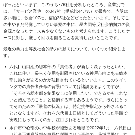
ぼったといいます。このうち776社を分析したところ、産業別で
は、「サービス業他」の347社（構成比44.7%）が最多で、内訳は
多い順に、飲食107社、宿泊25社などだったといいます。そしてこ
の中やまだ発覚していない事案の中に、暴力団等反社会的勢力の資
金源となったケースも少なくないものと考えられます。こうしたケ
ースに対し、厳しく回収を図ることを期待したいところです。
最近の暴力団等反社会的勢力の動向について、いくつか紹介しま
す。
六代目山口組の総本部の「責任者」が新しく決まったといい、
これに伴い、長らく使用を制限されている神戸市内にある総本
部に動きがあるのかが注目されているといいます。このタイミ
ングでの責任者任命の背景については諸説あるようですが、
「そろそろ総本部を制限なしに使用したい、できるかもしれな
いと踏んでのこと」と指摘する声もあるようです。彼らにとっ
てそのための「最善の状況」は、特定抗争指定から外されるこ
ととなりますが、それを六代目山口組としてどういった手順で
実現にもっていくのか、注目されるところです。
水戸市中心部の小中学校が複数ある地域で2022年1月、六代目山
口組傘下組織幹部が白昼に射殺された事件で、茨城県警は、絆