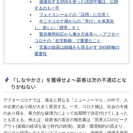
過激化するSNSを使った誹謗中傷は、公開
するのも一手
フェイスシールドの「誤用」に注意！
今こそコロナ禍からの「学び」を体系化
し、新しい「標準」を！
緊急事態対応から働き方改革へ ～アフター
コロナの「在宅勤務」で重要なこと
言葉の凶器は組織をも揺るがす SNS研修の
重要性
「しなやかさ」を獲得せよ～最善は次の不適応とな
りかねない
アフターコロナでは、過去と異なる「ニューノーマル」の中で、人
や企業のあり様が大きく変容する。一方、コロナ禍は、社会の今後
のあり様を、暴力的な破壊力によって短期間で決定付けてしまった
とも言える。例えば、経産省の直近の報告書は「世界人口のピーク
アウト(規模の経済を追う時代の終焉)、資源・環境制約の高まり、
デジタル経済へのトランスフォーメーション、地政学・保護主義的