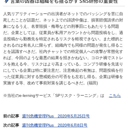
言葉の凶器は組織をも揺るがす SNS研修の重要性
人気リアリティーショーの出演者がネットでのバッシングを苦に自
死したことが話題だ。ネット上での誹謗中傷は、損害賠償請求の対
象になるうえ、名誉毀損・侮辱などの刑事罰にもあたりうる問題
だ。企業としては、従業員が私用アカウントから問題投稿をし、過
去投稿から勤務先を特定されるリスクを軽視できない。また標的と
されるのは有名人に限らず、組織内でも同様の問題が発生し得るこ
とを認識すべきだ。社内チャットでの特定個人への攻撃が常態化す
れば、今回のような最悪の結果を招きかねない。コロナ禍でストレ
スを抱える今、リスクはより高まっている。コンプラ研修を先送り
にしている企業は特に要注意だ。注意喚起の有無は、問題投稿を行
った従業員に対する懲戒処分の可否をも左右し得る。企業は研修を
実施する等、改めて事前対策を講じるべきだ。(福田)
※当社のe-lerningサービス「SPリスク・ラーニング」は
こちら
前の記事
週刊危機管理Plus 2020年5月25日号
次の記事
週刊危機管理Plus 2020年6月8日号