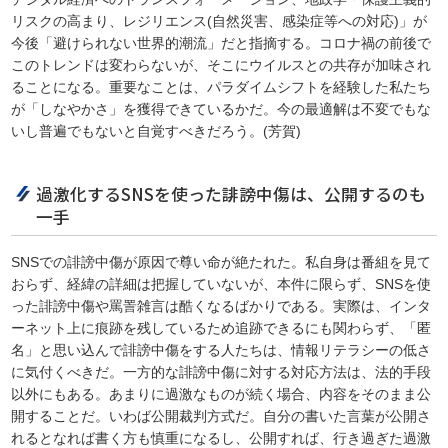
リスクの高まり、レジリエンス(自然災害、感染症等への対応)」が
今後「避けられない世界的潮流」だと指摘する。コロナ禍の前後で
このトレンドは変わらないが、そこにウイルスとの共存が加味され
ることになる。重要なことは、パラダイムシフトを経験した私たち
が「しなやかさ」を獲得できているかだ。今の最適解は不変でもな
いし普遍でもないと自覚すべきだろう。(芳賀)
過激化するSNSを使った誹謗中傷は、公開するのも
一手
SNSでの誹謗中傷が原因で尊い命が絶たれた。私自身は番組を見て
おらず、経緯の詳細は把握していないが、本件に限らず、SNSを使
った誹謗中傷や罵詈雑言は酷くなるばかりである。実際は、インタ
ーネット上に痕跡を残しているため追跡できるにも関わらず、「匿
名」と思い込んで誹謗中傷をする人たちは、情報リテラシーの低さ
に気付くべきだ。一方的な誹謗中傷に対する対応方法は、法的手段
以外にもある。あまりに過激なものが続く場合、内容をそのまま公
開することだ。いわば公開裁判方式だ。自分の書いた言葉が公開さ
れるとなれば書く方も慎重になるし、公開すれば、行き過ぎた過激