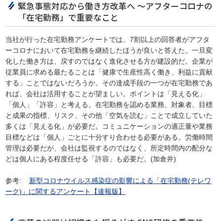
緊急事態対応から働き方改革へ ～アフターコロナの
「在宅勤務」で重要なこと
当社が行った在宅勤務アンケートでは、7割以上の回答者がアフタ
ーコロナにおいて在宅勤務を継続したほうが良いと答えた。一旦変
化した働き方は、戻すのではなく進化させる方が建設的だ。企業が
従業員に求める最たることは「健康で生産性高く働き、利益に貢献
する」ことではないだろうか。その達成手段の一つが在宅勤務であ
れば、会社は活用することが望ましい。ポイントは「見える化」
「個人」「許容」と考える。在宅勤務を認める業務、対象者、目標
と成果の指標、リスク、その他「空気を読む」ことで成立していた
多くは「見える化」が必要だ。コミュニケーションの適正量や業務
目標などは「個人」ごとに十分すり合わせる必要がある。労働時間
管理は必要だが、会社は監視するのではなく、所定時間内の配分な
どは個人にある程度任せる「許容」も必要だ。(加倉井)
参考:
新型コロナウイルス感染症の影響による「在宅勤務(テレワ
ーク)」に関するアンケート【速報版】