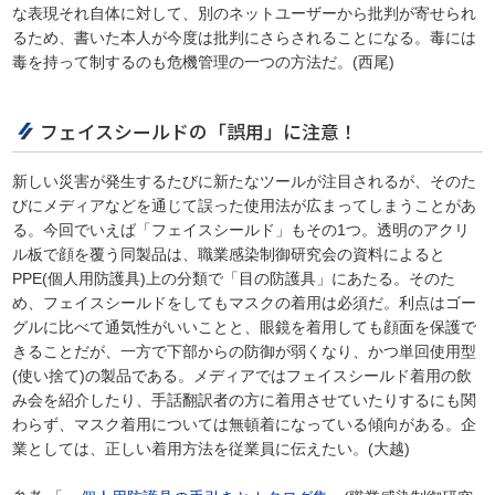
な表現それ自体に対して、別のネットユーザーから批判が寄せられ
るため、書いた本人が今度は批判にさらされることになる。毒には
毒を持って制するのも危機管理の一つの方法だ。(西尾)
フェイスシールドの「誤用」に注意！
新しい災害が発生するたびに新たなツールが注目されるが、そのた
びにメディアなどを通じて誤った使用法が広まってしまうことがあ
る。今回でいえば「フェイスシールド」もその1つ。透明のアクリ
ル板で顔を覆う同製品は、職業感染制御研究会の資料によると
PPE(個人用防護具)上の分類で「目の防護具」にあたる。そのた
め、フェイスシールドをしてもマスクの着用は必須だ。利点はゴー
グルに比べて通気性がいいことと、眼鏡を着用しても顔面を保護で
きることだが、一方で下部からの防御が弱くなり、かつ単回使用型
(使い捨て)の製品である。メディアではフェイスシールド着用の飲
み会を紹介したり、手話翻訳者の方に着用させていたりするにも関
わらず、マスク着用については無頓着になっている傾向がある。企
業としては、正しい着用方法を従業員に伝えたい。(大越)