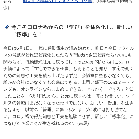
参考:「
個人用防護具の手引きとカタログ集
」(職業感染制御研究
会)
今こそコロナ禍からの「学び」を体系化し、新しい
「標準」を！
今日は6月1日。一気に通勤電車が混み始めた。昨日と今日でウイル
スの脅威がどれほど変化しただろう?現状はさほど変わらないにも
関わらず、行動様式は元に戻ってしまったのか?私たちはこのコロ
ナ禍によって「在宅でできる仕事」もあることを知り、在宅で働く
ための知恵や工夫を積み上げたはずだ。会議室に空きがなくても、
誰かが会社にいなくても会議はできる。上司と部下の1on1ミーティ
ングも、オンラインならこまめにできる。せっかく「できる」と知
ったことを「6月1日だから」と元に戻すのは、何とも惜しい。ウイ
ルスの脅威はまだなくなったわけではない。新しい「普通」を生き
るはずが、以前の「普通」に舞い戻れば、第2波には打ち勝てな
い。コロナ禍で得た知恵と工夫を無駄にせず、新しい「標準化」に
つなげた企業こそが生き残れるのだ。(吉原)