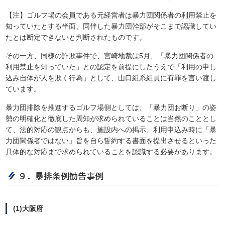
【注】ゴルフ場の会員である元経営者は暴力団関係者の利用禁止を
知っていたとする半面、同伴した暴力団幹部がそこまで認識してい
たとは断定できないと判断されたものです。
その一方、同様の詐欺事件で、宮崎地裁は5月、「暴力団関係者の
利用禁止を知っていた」との認定を前提にしたうえで「利用の申し
込み自体が人を欺く行為」として、山口組系組員に有罪を言い渡し
ています。
暴力団排除を推進するゴルフ場側としては、「暴力団お断り」の姿
勢の明確化と徹底した周知が求められていることは当然のこととし
て、法的対応の観点からも、施設内への掲示、利用申込み時に「暴
力団関係者ではない」旨を自ら誓約する書面を提出させるといった
具体的な対応まで求められていることを認識する必要があります。
９．暴排条例勧告事例
(1)大阪府