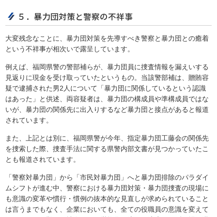
５．暴力団対策と警察の不祥事
大変残念なことに、暴力団対策を先導すべき警察と暴力団との癒着
という不祥事が相次いで露呈しています。
例えば、福岡県警の警部補らが、暴力団員に捜査情報を漏えいする
見返りに現金を受け取っていたというもの。当該警部補は、贈賄容
疑で逮捕された男2人について「暴力団に関係しているという認識
はあった」と供述、両容疑者は、暴力団の構成員や準構成員ではな
いが、暴力団の関係先に出入りするなど暴力団と接点があると報道
されています。
また、上記とは別に、福岡県警が今年、指定暴力団工藤会の関係先
を捜索した際、捜査手法に関する県警内部文書が見つかっていたこ
とも報道されています。
「警察対暴力団」から「市民対暴力団」へと暴力団排除のパラダイ
ムシフトが進む中、警察における暴力団対策・暴力団捜査の現場に
も意識の変革や慣行・慣例の抜本的な見直しが求められていること
は言うまでもなく、企業においても、全ての役職員の意識を変えて