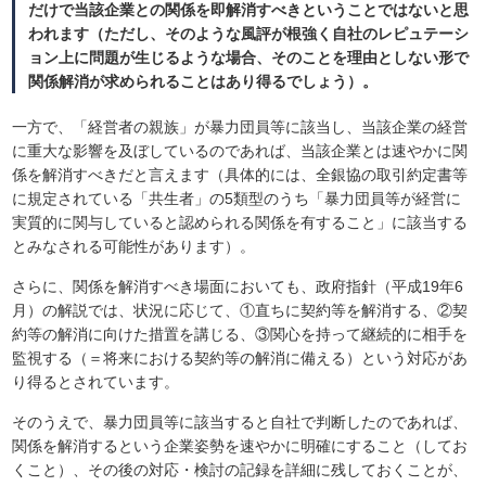
だけで当該企業との関係を即解消すべきということではないと思
われます（ただし、そのような風評が根強く自社のレピュテーシ
ョン上に問題が生じるような場合、そのことを理由としない形で
関係解消が求められることはあり得るでしょう）。
一方で、「経営者の親族」が暴力団員等に該当し、当該企業の経営
に重大な影響を及ぼしているのであれば、当該企業とは速やかに関
係を解消すべきだと言えます（具体的には、全銀協の取引約定書等
に規定されている「共生者」の5類型のうち「暴力団員等が経営に
実質的に関与していると認められる関係を有すること」に該当する
とみなされる可能性があります）。
さらに、関係を解消すべき場面においても、政府指針（平成19年6
月）の解説では、状況に応じて、①直ちに契約等を解消する、②契
約等の解消に向けた措置を講じる、③関心を持って継続的に相手を
監視する（＝将来における契約等の解消に備える）という対応があ
り得るとされています。
そのうえで、暴力団員等に該当すると自社で判断したのであれば、
関係を解消するという企業姿勢を速やかに明確にすること（してお
くこと）、その後の対応・検討の記録を詳細に残しておくことが、