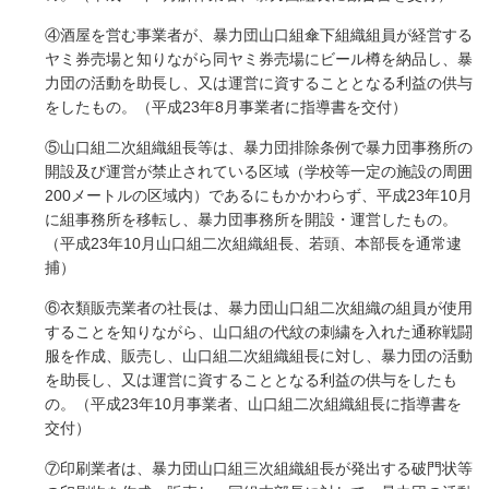
④酒屋を営む事業者が、暴力団山口組傘下組織組員が経営する
ヤミ券売場と知りながら同ヤミ券売場にビール樽を納品し、暴
力団の活動を助長し、又は運営に資することとなる利益の供与
をしたもの。（平成23年8月事業者に指導書を交付）
⑤山口組二次組織組長等は、暴力団排除条例で暴力団事務所の
開設及び運営が禁止されている区域（学校等一定の施設の周囲
200メートルの区域内）であるにもかかわらず、平成23年10月
に組事務所を移転し、暴力団事務所を開設・運営したもの。
（平成23年10月山口組二次組織組長、若頭、本部長を通常逮
捕）
⑥衣類販売業者の社長は、暴力団山口組二次組織の組員が使用
することを知りながら、山口組の代紋の刺繍を入れた通称戦闘
服を作成、販売し、山口組二次組織組長に対し、暴力団の活動
を助長し、又は運営に資することとなる利益の供与をしたも
の。（平成23年10月事業者、山口組二次組織組長に指導書を
交付）
⑦印刷業者は、暴力団山口組三次組織組長が発出する破門状等