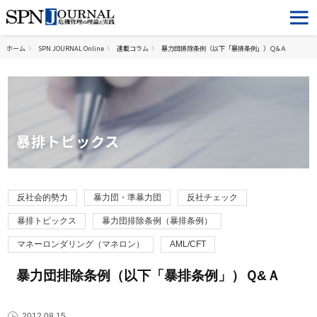
ホーム
SPN JOURNAL Online
連載コラム
暴力団排除条例（以下「暴排条例」）Ｑ&Ａ
暴排トピックス
反社会的勢力
暴力団・準暴力団
反社チェック
暴排トピックス
暴力団排除条例（暴排条例）
マネーロンダリング（マネロン）
AML/CFT
暴力団排除条例（以下「暴排条例」）Ｑ&Ａ
2012.08.15