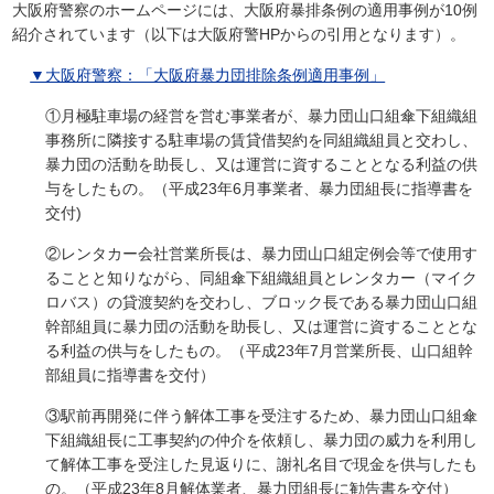
大阪府警察のホームページには、大阪府暴排条例の適用事例が10例
紹介されています（以下は大阪府警HPからの引用となります）。
▼大阪府警察：「大阪府暴力団排除条例適用事例」
①月極駐車場の経営を営む事業者が、暴力団山口組傘下組織組
事務所に隣接する駐車場の賃貸借契約を同組織組員と交わし、
暴力団の活動を助長し、又は運営に資することとなる利益の供
与をしたもの。（平成23年6月事業者、暴力団組長に指導書を
交付)
②レンタカー会社営業所長は、暴力団山口組定例会等で使用す
ることと知りながら、同組傘下組織組員とレンタカー（マイク
ロバス）の貸渡契約を交わし、ブロック長である暴力団山口組
幹部組員に暴力団の活動を助長し、又は運営に資することとな
る利益の供与をしたもの。（平成23年7月営業所長、山口組幹
部組員に指導書を交付）
③駅前再開発に伴う解体工事を受注するため、暴力団山口組傘
下組織組長に工事契約の仲介を依頼し、暴力団の威力を利用し
て解体工事を受注した見返りに、謝礼名目で現金を供与したも
の。（平成23年8月解体業者、暴力団組長に勧告書を交付）