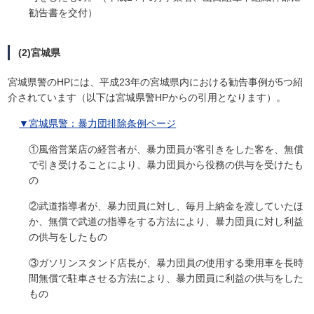
勧告書を交付）
(2)宮城県
宮城県警のHPには、平成23年の宮城県内における勧告事例が5つ紹
介されています（以下は宮城県警HPからの引用となります）。
▼宮城県警：暴力団排除条例ページ
①風俗営業店の経営者が、暴力団員が客引きをした客を、無償
で引き受けることにより、暴力団員から役務の供与を受けたも
の
②武道指導者が、暴力団員に対し、毎月上納金を渡していたほ
か、無償で武道の指導をする方法により、暴力団員に対し利益
の供与をしたもの
③ガソリンスタンド店長が、暴力団員の使用する乗用車を長時
間無償で駐車させる方法により、暴力団員に利益の供与をした
もの