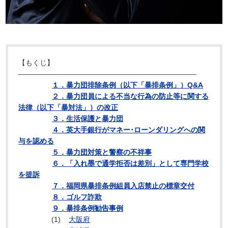
【もくじ】
―――――――――――――――――――――――――
１．暴力団排除条例（以下「暴排条例」）Q&A
２．暴力団員による不当な行為の防止等に関する
法律（以下「暴対法」）の改正
３．生活保護と暴力団
４．英大手銀行がマネー･ローンダリングへの関
与を認める
５．暴力団対策と警察の不祥事
６．「入れ墨で通学拒否は差別」として専門学校
を提訴
７．福岡県暴排条例組員入店禁止の標章交付
８．ゴルフ詐欺
９．暴排条例勧告事例
(1)
大阪府