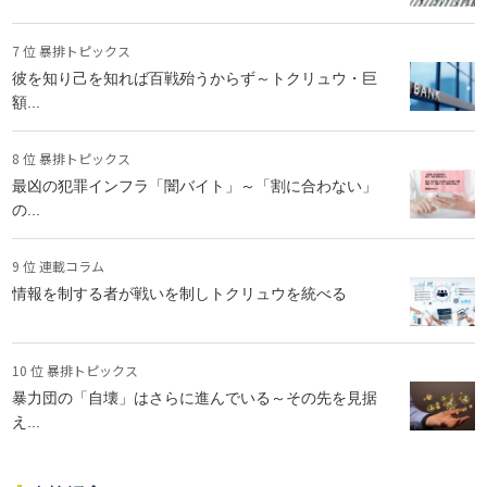
7 位 暴排トピックス
彼を知り己を知れば百戦殆うからず～トクリュウ・巨
額...
8 位 暴排トピックス
最凶の犯罪インフラ「闇バイト」～「割に合わない」
の...
9 位 連載コラム
情報を制する者が戦いを制しトクリュウを統べる
10 位 暴排トピックス
暴力団の「自壊」はさらに進んでいる～その先を見据
え...