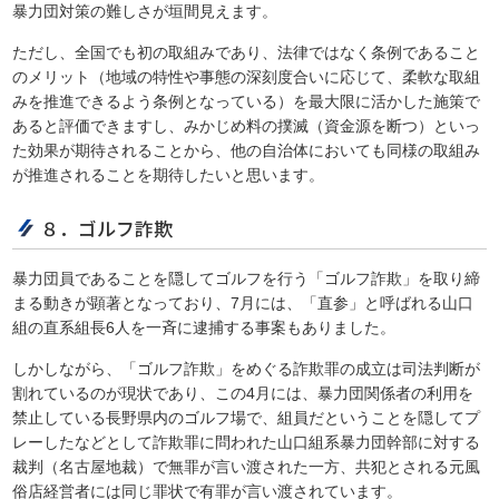
暴力団対策の難しさが垣間見えます。
ただし、全国でも初の取組みであり、法律ではなく条例であること
のメリット（地域の特性や事態の深刻度合いに応じて、柔軟な取組
みを推進できるよう条例となっている）を最大限に活かした施策で
あると評価できますし、みかじめ料の撲滅（資金源を断つ）といっ
た効果が期待されることから、他の自治体においても同様の取組み
が推進されることを期待したいと思います。
８．ゴルフ詐欺
暴力団員であることを隠してゴルフを行う「ゴルフ詐欺」を取り締
まる動きが顕著となっており、7月には、「直参」と呼ばれる山口
組の直系組長6人を一斉に逮捕する事案もありました。
しかしながら、「ゴルフ詐欺」をめぐる詐欺罪の成立は司法判断が
割れているのが現状であり、この4月には、暴力団関係者の利用を
禁止している長野県内のゴルフ場で、組員だということを隠してプ
レーしたなどとして詐欺罪に問われた山口組系暴力団幹部に対する
裁判（名古屋地裁）で無罪が言い渡された一方、共犯とされる元風
俗店経営者には同じ罪状で有罪が言い渡されています。