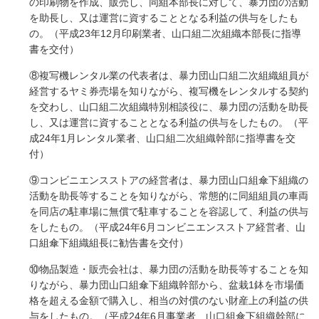
の印刷物を作成、販売し、同組本部長に対して、暴力団の活動
を助長し、又は運営に資することとなる利益の供与をしたも
の。（平成23年12月印刷業者、山口組二次組織本部長に指導
書を交付）
⑧複写機レンタル業の代表者は、暴力団山口組二次組織組員が
経営するヤミ券売場を知りながら、複写機をレンタルする契約
を交わし、山口組二次組織特別相談役に、暴力団の活動を助長
し、又は運営に資することとなる利益の供与をしたもの。（平
成24年1月レンタル業者、山口組二次組織幹部に指導書を交
付）
⑨コンビニエンスストアの経営者は、暴力団山口組傘下組織の
活動を助長等することを知りながら、常態的に同組組員の車両
を同店の駐車場に無償で駐車することを容認して、利益の供与
をしたもの。（平成24年6月コンビニエンスストア経営者、山
口組傘下組織組長に勧告書を交付）
⑩物品製造・販売会社は、暴力団の活動を助長等することを知
りながら、暴力団山口組傘下組織幹部から、盆栽1鉢を市場価
格を超える金額で購入し、相当の対償のない財産上の利益の供
与をしたもの。（平成24年6月事業者、山口組傘下組織幹部に