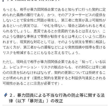
もっとも、相手が暴力団関係企業であると知らずに行った契約に定
められた義務の履行であり、かつ、そのアフターサービスの提供を
しないことで安全性に問題が発生し、第三者に危害が及ぶ可能性が
あるといった状況では、「やむを得ない」場合と認められると考え
られるでしょうし、悪質であるとか意図的であるとは言えない、こ
のような微妙な事例まで警察が勧告するとは考えにくいように思わ
れますし、現実的な対応としては、そのような状況を警察に相談し
ておく方が、第三者からの通報などにより突然指摘や指導を受ける
リスクを軽減することにもなると言えるでしょう。
ただし、現時点で相手が暴力団関係企業であると「知って」いる以
上、レピュテーション・リスクの観点からも、その対応には常に細
心の注意を払わなければならず、契約の更新については拒絶するこ
とが求められます（漫然と契約を更新すると利益供与違反とされる
可能性があることに注意が必要です）。
２．暴力団員による不当な行為の防止等に関する法
律（以下「暴対法」）の改正