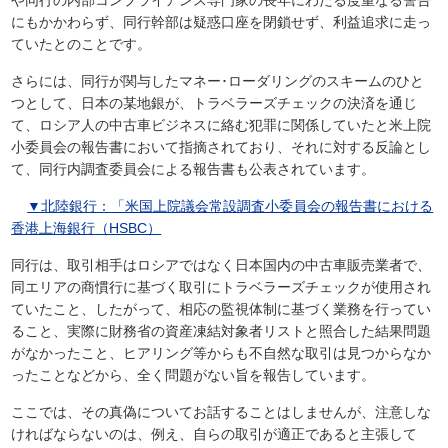
や同行の内部コンプライアンス専門家の長年にわたる度重なる警告
にもかかわらず、同行幹部は疑惑口座を閉鎖せず、利益追求に走っ
ていたとのことです。
さらには、同行が関与したマネー･ローダリングのスキームのひと
つとして、日本の某地銀が、トラベラーズチェックの決済を通じ
て、ロシア人の中古車ビジネスに絡む犯罪に関係していたと米上院
小委員会の報告書において指摘されており、それに対する反論とし
て、同行内調査委員会による報告書も公表されています。
▼北陸銀行：「米国上院議会常設調査小委員会の報告書における
香港上海銀行（HSBC）
同行は、取引相手はロシアではなく日本国内の中古車販売業者で、
同エリアの商慣行に基づく取引にトラベラーズチェックが使用され
ていたこと、したがって、相応の監視体制に基づく業務を行ってい
ること、実際に財務省の資産凍結対象者リストと照合した結果問題
がなかったこと、ヒアリング等からも不自然な取引は見つからなか
ったことなどから、全く問題がない旨を報告しています。
ここでは、その真偽についてお話することはしませんが、注意しな
ければならないのは、例え、自らの取引が適正であると主張して