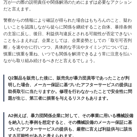
万が一の際の説明責任や関係解消のためにまずは必要なアクション
だと言えます。
警察からの情報により確証が得られた場合はもちろんのこと、疑わ
しいことを認識しながら徒らに関係を継続すること自体、暴排条例
の主旨に反し、後日、利益供与違反とされる可能性が否定できない
ことをふまえれば、企業としては、企業姿勢としての「取引可否判
断」を速やかに行いつつ、具体的な手法やタイミングについては、
慎重に慎重を重ね、いつでも関係を解消できるよう常に注意を払い
ながら取り組み続けるべきだと言えるでしょう。
Q2製品を販売した後に、販売先が暴力団員等であったことが判
明した場合、メーカー保証に基づいたアフターサービスの提供は
助長取引に当たりますか。修理を行わなかったことで安全性に問
題が生じ、第三者に損害を与えるリスクもあります。
A2例えば、暴力団関係企業に対して、その事業に用いる機械設備
を納入した事例を想定すると、その機械設備のメーカー保証に基
づいたアフターサービスの提供も、厳密に言えば利益供与に該当
する可能性があると考えられます。