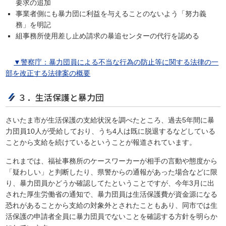
要求の追加
事業者側にも暴力団に利益を与えることのないよう「努力義
務」を明記
組事務所使用差し止め請求の暴追センターの代行を認める
▼警察庁：暴力団員による不当な行為の防止等に関する法律の一
部を改正する法律案の概要
３．生活保護と暴力団
さいたま市が生活保護の支給状況を調べたところ、過去5年間に暴
力団員10人が受給しており、うち4人は既に脱退するなどしている
ことから支給を続けているということが報道されています。
これまでは、福祉事務所のケースワーカーが相手の言動や態度から
「疑わしい」と判断したり、県警からの通報があった場合などに限
り、暴力団員かどうか確認してたということですが、今年3月に出
された厚生労働省の通知で、暴力団員は生活保護費が資金源になる
恐れがあることから支給の対象外とされたこともあり、同市では生
活保護の申請者全員に暴力団員でないことを確認する方針を明らか