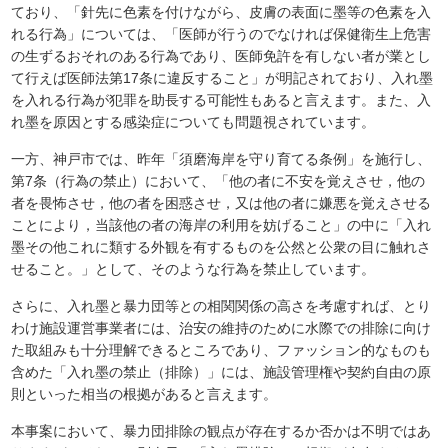
ており、「針先に色素を付けながら、皮膚の表面に墨等の色素を入
れる行為」については、「医師が行うのでなければ保健衛生上危害
の生ずるおそれのある行為であり、医師免許を有しない者が業とし
て行えば医師法第17条に違反すること」が明記されており、入れ墨
を入れる行為が犯罪を助長する可能性もあると言えます。また、入
れ墨を原因とする感染症についても問題視されています。
一方、神戸市では、昨年「須磨海岸を守り育てる条例」を施行し、
第7条（行為の禁止）において、「他の者に不安を覚えさせ，他の
者を畏怖させ，他の者を困惑させ，又は他の者に嫌悪を覚えさせる
ことにより，当該他の者の海岸の利用を妨げること」の中に「入れ
墨その他これに類する外観を有するものを公然と公衆の目に触れさ
せること。」として、そのような行為を禁止しています。
さらに、入れ墨と暴力団等との相関関係の高さを考慮すれば、とり
わけ施設運営事業者には、治安の維持のために水際での排除に向け
た取組みも十分理解できるところであり、ファッション的なものも
含めた「入れ墨の禁止（排除）」には、施設管理権や契約自由の原
則といった相当の根拠があると言えます。
本事案において、暴力団排除の観点が存在するか否かは不明ではあ