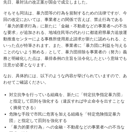
先日、暴対法の改正案が国会で成立しました。
そもそも同法は、暴力団等の行為を規制するための法律ですが、今
回の改定においては、事業者との関係で言えば、禁止行為である
「暴力的要求行為」に新たに「金融・不動産などの事業者への不当
な要求」が追加される、地域住民等の代わりに都道府県暴力追放運
動推進センターによる事務所使用差止請求が新たに認められる、と
いった点が特筆されます。また、事業者に「暴力団に利益を与える
ことのないよう努める」として、暴力団排除を事業者の（努力）義
務と明確化した点は、暴排条例の主旨を法令化したという意味でも
注意が必要となります。
なお、具体的には、以下のような内容が挙げられていますので、あ
わせてご確認ください。
対立抗争を行っている組織を、新たに「特定抗争指定暴力団」
と指定して罰則を強化する（違反すれば中止命令を出すことな
く摘発できる）
危険な手段で市民に危害を加える組織を「特定危険指定暴力
団」と指定して罰則を強化する
「暴力的要求行為」への金融・不動産などの事業者への不当な