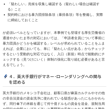
「疑わしい」兆候を収集し確認する（疑わしい場合は確認す
る）こと
契約時における暴力団排除条項（暴排条項）等を整備し、実際
に締結しておくこと
が必須レベルとなっていますが、本事例でも登場する厚生労働省の
通達やさいたま市の対応においては、「申請者全員について事前に
暴力団員かどうかを確認する」レベルが求められていることをふま
えれば、企業においても、単に「疑わしい点がある」からチェック
するという受動的な対応ではなく、入口（新規）時点で能動的にチ
ェックする（見つけにいく）体制の強化に取り組む必要があると言
えるでしょう。
４．英大手銀行がマネー･ローンダリングへの関与
を認める
英大手銀行のメキシコ子会社は、顧客口座が麻薬カルテルやその他
の非合法資金の資金洗浄に使われている疑惑があったにもかかわら
ず、同行傘下の米銀を通じて何十億ドルもの資金を送金、規制当局