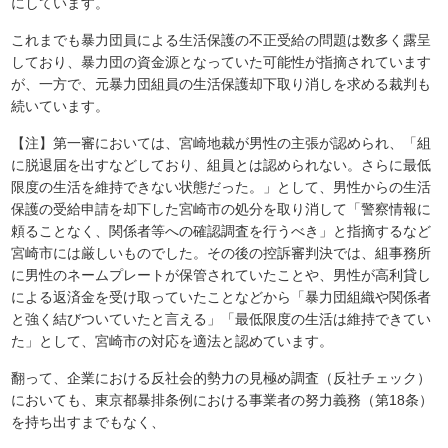
にしています。
これまでも暴力団員による生活保護の不正受給の問題は数多く露呈
しており、暴力団の資金源となっていた可能性が指摘されています
が、一方で、元暴力団組員の生活保護却下取り消しを求める裁判も
続いています。
【注】第一審においては、宮崎地裁が男性の主張が認められ、「組
に脱退届を出すなどしており、組員とは認められない。さらに最低
限度の生活を維持できない状態だった。」として、男性からの生活
保護の受給申請を却下した宮崎市の処分を取り消して「警察情報に
頼ることなく、関係者等への確認調査を行うべき」と指摘するなど
宮崎市には厳しいものでした。その後の控訴審判決では、組事務所
に男性のネームプレートが保管されていたことや、男性が高利貸し
による返済金を受け取っていたことなどから「暴力団組織や関係者
と強く結びついていたと言える」「最低限度の生活は維持できてい
た」として、宮崎市の対応を適法と認めています。
翻って、企業における反社会的勢力の見極め調査（反社チェック）
においても、東京都暴排条例における事業者の努力義務（第18条）
を持ち出すまでもなく、