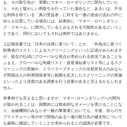
も、その取引先が、実際にマネー・ローダリングに関与していた
り、それと疑わしい商取引を行っていた場合など、あるいは、不当
な利得を得ている「真の受益者」に対する一連の資金の流れの中に
自らも位置している場合には、結果的に「マネー・ローンダリン
グ・スキーム」に関与しているとみなされる可能性があるというこ
とであり、同行においてもそれは例外ではありません。
上記報告書では「日本の法律に基づいて」とか、「外為法に基づく
財務省のリスト」によるスクリーニングといった記述がみられます
が、疑念の払拭にグローバルな視点が求められる状況であることを
ふまえ、グローバルな制裁リスト・資産凍結者リスト等によるスク
リーニングの実施や、トラベラーズチェックの当初所持人のみなら
ず関係法人の利害関係者等に範囲を拡大したスクリーニングの実施
といったより深度のある調査を行う必要があると言えるかもしれま
せん。
本事例でも言えると思いますが、マネー･ローンダリングへの関与
が疑われることは、国際的には致命的なダメージを受けることにな
り、金融機関のみならず一般の事業者においても、今後、自らのサ
プライチェーン等の中で関係のある一連の取引先の健全性について
も厳格に確認していくことが求められるとの認識が必要です。