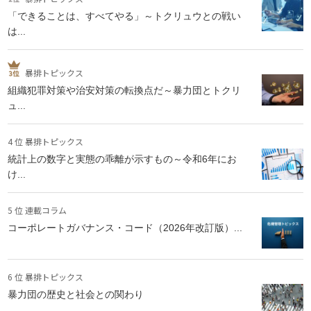
「できることは、すべてやる」～トクリュウとの戦い
は...
暴排トピックス
組織犯罪対策や治安対策の転換点だ～暴力団とトクリ
ュ...
4 位 暴排トピックス
統計上の数字と実態の乖離が示すもの～令和6年にお
け...
5 位 連載コラム
コーポレートガバナンス・コード（2026年改訂版）...
6 位 暴排トピックス
暴力団の歴史と社会との関わり