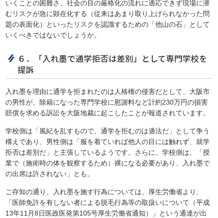
いくことの困難さ、社会の目の厳格化の流れに適応できず現場に潜
むリスクが急に顕在化する（従来はあまり取り上げられなかった問
題の表面化）といったリスクを認識するための「他山の石」として
いくべきではないでしょうか。
６．「入れ墨で通学拒否は差別」として専門学校を
提訴
入れ墨を理由に通学を拒まれたのは人格権の侵害だとして、大阪市
の男性が、除籍になった専門学校に慰謝料など計約230万円の損害
賠償を求める訴訟を大阪地裁に起こしたことが報道されています。
学校側は「風紀を乱すもので、通学を拒むのは適法だ」として争う
構えであり、男性側は「服を着ていれば他人の目には触れず、就学
拒否は差別だ」と主張しているようです。さらに、学校側は、「授
業で（施術時の体を観察するため）裸になる必要があり、入れ墨で
の出席は許されない」とも。
ご存知の通り、入れ墨を施す行為については、厚生労働省より、
「医師免許を有しない者による脱毛行為等の取扱いについて（平成
13年11月8日医政医発第105号厚生労働省通知）」という通達が出