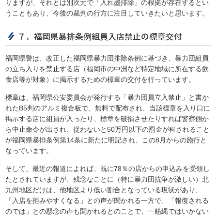
りますが、それとは別次元で「入れ墨排除」の根拠が存在するとい
うこともあり、今後の裁判の行方に注目していきたいと思います。
７．福岡県暴排条例組員入店禁止の標章交付
福岡県警は、改正した福岡県暴力団排除条例に基づき、暴力団組員
の立ち入りを禁止する店（福岡市の中洲など特定地域に所在する飲
食店等が対象）に掲示するための標章の交付を行っています。
標章は、福岡県公安委員会が発行する「暴力団員立入禁止」と書か
れたB5判のアルミ複合板で、無料で配布され、当該標章を入り口に
掲示する店に組員が入ったり、標章を破損させたりすれば警察側か
ら中止命令が出され、従わないと50万円以下の罰金が科されること
が福岡県暴排条例第14条に新たに明記され、この8月からの施行と
なっています。
そして、最近の報道によれば、既に78％の店からの申込みを受領し
たとされていますが、残念なことに（特に暴力団抗争が激しい）北
九州地区だけは、他地区より低い割合となっている現状があり、
「入店を拒みやすくなる」との声が聞かれる一方で、「報復される
のでは」との懸念の声も聞かれるとのことで、一筋縄ではいかない