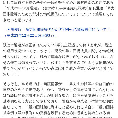
対して回答する際の基準や手続き等を定めた警察内部の通達である
「平成23年12月通達」（警察庁刑事局組織犯罪対策部長通達「暴力
団排除等のための部外の情報提供について」）について整理してお
きたいと思います。
▼警察庁「暴力団排除等のための部外への情報提供について」
（平成23年12月22日改正施行）
既に本通達が改正されてから1年半以上経過しておりますが、最近
の運用状況ついては、やはり、現役の暴力団構成員に関する情報以
外の提供については、極めて慎重な取扱いがなされており（むしろ
その傾向は強まっており）、必ずしも事業者の望むような情報が入
手できるかどうか分からない点には引き続き注意が必要だと感じて
おります。
そもそも、本通達では、当該情報が、「暴力団排除等の公益目的の
達成のために必要であり、かつ、警察からの情報提供によらなけれ
ば当該目的を達成することが困難な場合」に情報提供を行うことを
基本的な考え方として示しており、警察から事業者への情報提供に
当たっては、「暴力団対策に資すると認められる場合」「暴力団排
除条例（暴排条例）の義務を履行するために必要と認められる場