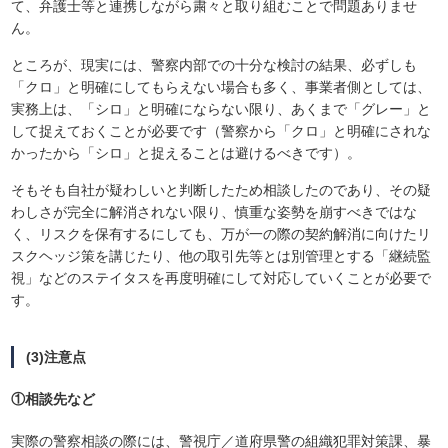
て、弁護士等と連携しながら粛々と取り組むことで問題ありませ
ん。
ところが、現実には、警察内部での十分な検討の結果、必ずしも
「クロ」と明確にしてもらえない場合も多く、事業者側としては、
実務上は、「シロ」と明確にならない限り、あくまで「グレー」と
して捉えておくことが必要です（警察から「クロ」と明確にされな
かったから「シロ」と捉えることは避けるべきです）。
そもそも自社が疑わしいと判断したため相談したのであり、その疑
わしさが完全に解消されない限り、慎重な姿勢を崩すべきではな
く、リスクを保有するにしても、万が一の際の契約解消に向けたリ
スクヘッジ策を講じたり、他の取引先等とは別管理とする「継続監
視」などのステイタスを再度明確にして対応していくことが必要で
す。
(3)注意点
①相談先など
実際の警察相談の際には、警視庁／道府県警の組織犯罪対策課、暴