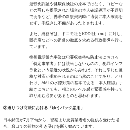
運転免許証や健康保険証の原本ではなく、コピーな
どの写しを提示された場合の本人確認処理が不適切
であるなど、携帯の新規契約時に適切に本人確認を
せず、手続きに不備があったとされます。
また、総務省は、ドコモ社とKDDI社（au）に対し、
販売店などへの監督の徹底を求める行政指導を行っ
ています。
携帯電話販売事業は犯罪収益移転防止法における
「特定事業者」には該当しないものの、犯罪インフ
ラ化という最近の状況からみれば、それに準じた厳
格な対応が求められるのは当然のことであり、とり
わけ、AMLの水際対策の基本である「本人確認」手
続きにおいても、相当のレベル感と緊張感を持って
取り組む必要があるものと思われます。
②送りつけ商法における「ゆうパック悪用」
日本郵便が7月下旬から、警察より悪質業者名の提供を受けた場
合、窓口での荷物の引き受けを断り始めています。