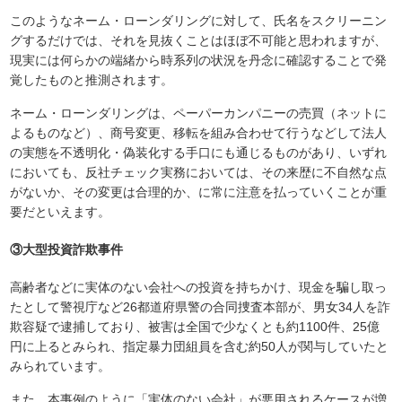
このようなネーム・ローンダリングに対して、氏名をスクリーニン
グするだけでは、それを見抜くことはほぼ不可能と思われますが、
現実には何らかの端緒から時系列の状況を丹念に確認することで発
覚したものと推測されます。
ネーム・ローンダリングは、ペーパーカンパニーの売買（ネットに
よるものなど）、商号変更、移転を組み合わせて行うなどして法人
の実態を不透明化・偽装化する手口にも通じるものがあり、いずれ
においても、反社チェック実務においては、その来歴に不自然な点
がないか、その変更は合理的か、に常に注意を払っていくことが重
要だといえます。
③大型投資詐欺事件
高齢者などに実体のない会社への投資を持ちかけ、現金を騙し取っ
たとして警視庁など26都道府県警の合同捜査本部が、男女34人を詐
欺容疑で逮捕しており、被害は全国で少なくとも約1100件、25億
円に上るとみられ、指定暴力団組員を含む約50人が関与していたと
みられています。
また、本事例のように「実体のない会社」が悪用されるケースが増