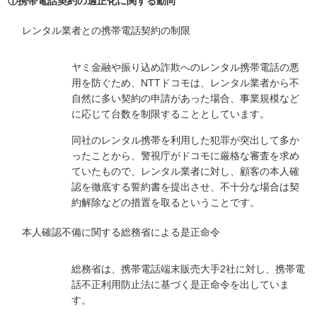
①携帯電話契約の適正化に関する動向
レンタル業者との携帯電話契約の制限
ヤミ金融や振り込め詐欺へのレンタル携帯電話の悪
用を防ぐため、NTTドコモは、レンタル業者から不
自然に多い契約の申請があった場合、事業規模など
に応じて台数を制限することとしています。
同社のレンタル携帯を利用した犯罪が突出して多か
ったことから、警視庁がドコモに厳格な審査を求め
ていたもので、レンタル業者に対し、顧客の本人確
認を徹底する誓約書を提出させ、不十分な場合は契
約解除などの措置を取るということです。
本人確認不備に関する総務省による是正命令
総務省は、携帯電話端末販売大手2社に対し、携帯電
話不正利用防止法に基づく是正命令を出していま
す。