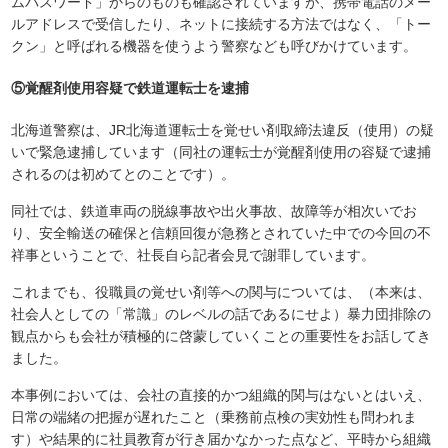
ムパスワード」からのものも確認されていますが、携帯電話のメー
ルアドレスで受信したり、ネットに接続する方法ではなく、「トー
クン」と呼ばれる機器を使うよう警察なども呼びかけています。
⑤覚醒剤使用容疑で鉄道運転士を逮捕
北海道警察は、JR北海道運転士を覚せい剤取締法違反（使用）の疑
いで緊急逮捕しています（同社の運転士が覚醒剤使用の容疑で逮捕
されるのは初めてとのことです）。
同社では、鉄道車両の脱線事故や出火事故、故障等が相次いでお
り、安全輸送の確保と信頼回復が急務とされていた中での今回の不
祥事ということで、社長自ら記者会見で謝罪しています。
これまでも、役職員の覚せい剤等への関与については、（本来は、
社会人としての「常識」のレベルの話であるにせよ）暴力団排除の
観点からも会社が積極的に啓蒙していくことの重要性をお話してき
ました。
本事例においては、会社の直接的かつ組織的関与はないとはいえ、
日常の端緒の把握が遅れたこと（乗務前点検の実効性も問われま
す）や結果的に社員教育が行き届かなかった点など、平時から組織