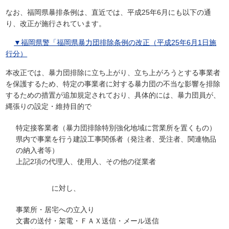
なお、福岡県暴排条例は、直近では、平成25年6月にも以下の通
り、改正が施行されています。
▼福岡県警「福岡県暴力団排除条例の改正（平成25年6月1日施
行分）
本改正では、暴力団排除に立ち上がり、立ち上がろうとする事業者
を保護するため、特定の事業者に対する暴力団の不当な影響を排除
するための措置が追加規定されており、具体的には、暴力団員が、
縄張りの設定・維持目的で
特定接客業者（暴力団排除特別強化地域に営業所を置くもの）
県内で事業を行う建設工事関係者（発注者、受注者、関連物品
の納入者等）
上記2項の代理人、使用人、その他の従業者
に対し、
事業所・居宅への立入り
文書の送付・架電・ＦＡＸ送信・メール送信