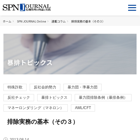
ホーム
SPN JOURNAL Online
連載コラム
排除実務の基本（その３）
暴排トピックス
特殊詐欺
反社会的勢力
暴力団・準暴力団
反社チェック
暴排トピックス
暴力団排除条例（暴排条例）
マネーロンダリング（マネロン）
AML/CFT
排除実務の基本（その３）
2013.08.14