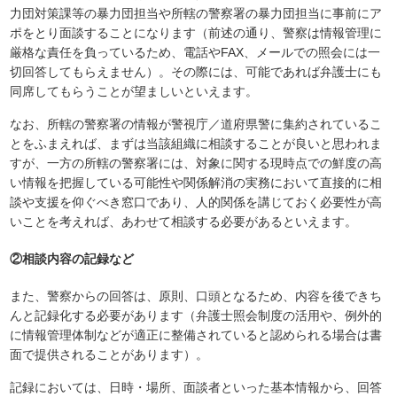
力団対策課等の暴力団担当や所轄の警察署の暴力団担当に事前にア
ポをとり面談することになります（前述の通り、警察は情報管理に
厳格な責任を負っているため、電話やFAX、メールでの照会には一
切回答してもらえません）。その際には、可能であれば弁護士にも
同席してもらうことが望ましいといえます。
なお、所轄の警察署の情報が警視庁／道府県警に集約されているこ
とをふまえれば、まずは当該組織に相談することが良いと思われま
すが、一方の所轄の警察署には、対象に関する現時点での鮮度の高
い情報を把握している可能性や関係解消の実務において直接的に相
談や支援を仰ぐべき窓口であり、人的関係を講じておく必要性が高
いことを考えれば、あわせて相談する必要があるといえます。
②相談内容の記録など
また、警察からの回答は、原則、口頭となるため、内容を後できち
んと記録化する必要があります（弁護士照会制度の活用や、例外的
に情報管理体制などが適正に整備されていると認められる場合は書
面で提供されることがあります）。
記録においては、日時・場所、面談者といった基本情報から、回答