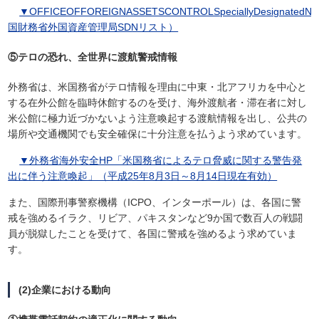
▼OFFICEOFFOREIGNASSETSCONTROLSpeciallyDesignatedNati
国財務省外国資産管理局SDNリスト）
⑤テロの恐れ、全世界に渡航警戒情報
外務省は、米国務省がテロ情報を理由に中東・北アフリカを中心と
する在外公館を臨時休館するのを受け、海外渡航者・滞在者に対し
米公館に極力近づかないよう注意喚起する渡航情報を出し、公共の
場所や交通機関でも安全確保に十分注意を払うよう求めています。
▼外務省海外安全HP「米国務省によるテロ脅威に関する警告発
出に伴う注意喚起」（平成25年8月3日～8月14日現在有効）
また、国際刑事警察機構（ICPO、インターポール）は、各国に警
戒を強めるイラク、リビア、パキスタンなど9か国で数百人の戦闘
員が脱獄したことを受けて、各国に警戒を強めるよう求めていま
す。
(2)企業における動向