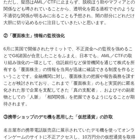
ただし、疑惑はAML／CTFに止まらず、脱税ほう助やマフィアとの
関係なども噂されていることから、透明化を図る過程でそのような
不適切な関係が明るみに出ることも予想され、闇の部分にどれだけ
大胆に切り込めるかに注目していきたいと思います。
②「覆面株主」情報の監視強化
6月に英国で開催されたサミットで、不正資金への監視を強めるこ
とでG8諸国が合意したことをふまえ、日本でも、AML／CTFの取
り組み強化の一環として、信託銀行など保管機関を通じて株式を所
有する「覆面株主」の情報を当局が迅速に確認できる制度を作ると
いうことです。金融機関に対し、覆面株主の把握や報告義務を課す
ことが検討されており、これまで「覆面株主」のもと実質的に匿名
化された形で企業を支配してきた「真の支配者」、およびその副産
物としての「人脈」「相関関係」を把握できるようになることが期
待されます。
③携帯ショップのデモ機を悪用した「仮想通貨」の詐取
名古屋市の携帯電話販売店に展示されていたデモ機を使ってオンラ
インゲームのサイトに不正アクセスし、10万円分の仮想通貨を取得