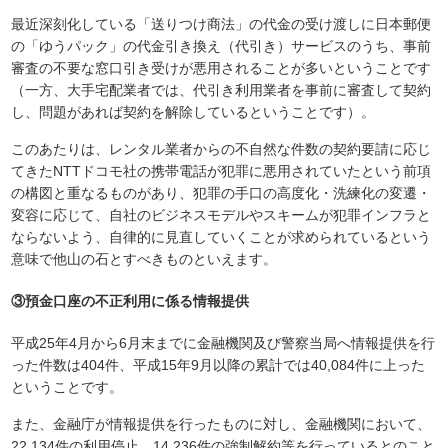
最近深刻化している「送りつけ商法」の代金の受け渡しに日本郵便
の「ゆうパック」の代金引き換え（代引き）サービスのうち、事前
審査の不要な窓口引き受けが悪用されることが多いということです
（一方、大手宅配業者では、代引き利用業者を事前に審査して契約
し、問題があれば契約を解除しているということです）。
このあたりは、レンタル業者からの不自然な件数の契約要請に応じ
てきたNTTドコモ社の携帯電話が犯罪に悪用されていたという前項
の構図と重なるものがあり、犯罪の手口の高度化・洗練化の変遷・
変容に応じて、自社のビジネスモデルやスキームが犯罪インフラと
ならないよう、自律的に見直していくことが求められているという
意味で他山の石とすべきものといえます。
③預金口座の不正利用に係る情報提供
平成25年4月から6月末までに金融機関及び警察当局へ情報提供を行
った件数は404件、平成15年9月以降の累計では40,084件に上った
ということです。
また、金融庁が情報提供を行ったものに対し、金融機関において、
22,134件の利用停止、14,236件の強制解約等を行っているとのこと