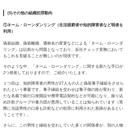
(5)その他の組織犯罪動向
①ネーム・ローンダンリング（生活困窮者や知的障害者など弱者を
利用）
偽装結婚、偽装離婚、通称名の変更などによる「ネーム・ローンダ
リング」は以前から問題となっており、反社チェック実務において
もこれを見破ることが難しいのが現状です。
そのような中、「ネーム・ローンダリング」に関する新たな手口が
2つ発覚しておりますので、ご紹介いたします。
１つ目は、知的障害者の男性が27人もの人と偽装養子縁組をさせら
れたという事案です。養子縁組を交わせば養子側の姓が変わり、新
たな名義で銀行口座開設や携帯電話契約などが可能になり、振り込
め詐欺グループや暴力団が悪用していることは知られています（実
際に当該男性の口座も詐欺などの犯罪に利用された形跡があるとい
うことです）。
さらに、この男性と縁組を交わしていた多くの関係者が、別の人物