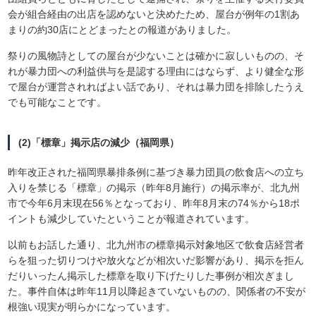
会が組合経由の出店を認めないと決めたため、屋台が例年の1割あ
まりの約30店にとどまったとの報道がありました。
祭りの風物詩としての屋台が少ないことは確かに寂しいものの、そ
れが暴力団への利益供与を是認する理由にはならず、より健全な形
で屋台が運営されればよい話であり、それは暴力団を排除したうえ
でも可能なことです。
(2)「標章」掲示店の減少（福岡県）
昨年改正された福岡県暴排条例に基づき暴力団員の飲食店への立ち
入りを禁じる「標章」の掲示（昨年8月施行）の掲示率が、北九州
市で今年6月末現在56％となっており、昨年8月末の74％から18ポ
イントも減少していたということが報道されています。
以前もお話した通り、北九州市の標章掲示対象地区で飲食店経営者
らを狙った切りつけや放火などが相次いだ影響があり、掲示を拒ん
だりいったん掲示した標章を取り下げたりした事例が相次ぎまし
た。事件自体は昨年11月以降起きていないものの、関係者の不安が
根強い現実が明らかになっています。