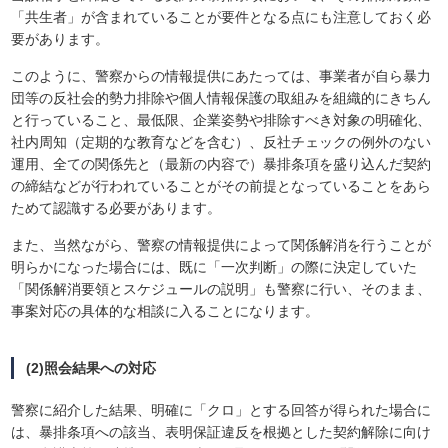
「共生者」が含まれていることが要件となる点にも注意しておく必
要があります。
このように、警察からの情報提供にあたっては、事業者が自ら暴力
団等の反社会的勢力排除や個人情報保護の取組みを組織的にきちん
と行っていること、最低限、企業姿勢や排除すべき対象の明確化、
社内周知（定期的な教育などを含む）、反社チェックの例外のない
運用、全ての関係先と（最新の内容で）暴排条項を盛り込んだ契約
の締結などが行われていることがその前提となっていることをあら
ためて認識する必要があります。
また、当然ながら、警察の情報提供によって関係解消を行うことが
明らかになった場合には、既に「一次判断」の際に決定していた
「関係解消要領とスケジュールの説明」も警察に行い、そのまま、
事案対応の具体的な相談に入ることになります。
(2)照会結果への対応
警察に紹介した結果、明確に「クロ」とする回答が得られた場合に
は、暴排条項への該当、表明保証違反を根拠とした契約解除に向け