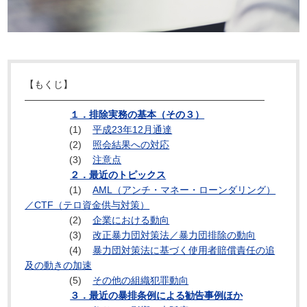
【もくじ】
―――――――――――――――――――――――――
１．排除実務の基本（その３）
(1)
平成23年12月通達
(2)
照会結果への対応
(3)
注意点
２．最近のトピックス
(1)
AML（アンチ・マネー・ローンダリング）
／CTF（テロ資金供与対策）
(2)
企業における動向
(3)
改正暴力団対策法／暴力団排除の動向
(4)
暴力団対策法に基づく使用者賠償責任の追
及の動きの加速
(5)
その他の組織犯罪動向
３．最近の暴排条例による勧告事例ほか