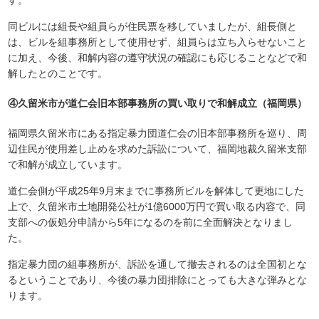
す。
同ビルには組長や組員らが住民票を移していましたが、組長側と
は、ビルを組事務所として使用せず、組員らは立ち入らせないこと
に加え、今後、和解内容の遵守状況の確認にも応じることなどで和
解したとのことです。
④久留米市が道仁会旧本部事務所の買い取りで和解成立（福岡県）
福岡県久留米市にある指定暴力団道仁会の旧本部事務所を巡り、周
辺住民が使用差し止めを求めた訴訟について、福岡地裁久留米支部
で和解が成立しています。
道仁会側が平成25年9月末までに事務所ビルを解体して更地にした
上で、久留米市土地開発公社が1億6000万円で買い取る内容で、同
支部への仮処分申請から5年になるのを前に全面解決となりまし
た。
指定暴力団の組事務所が、訴訟を通して撤去されるのは全国初とな
るということであり、今後の暴力団排除にとっても大きな弾みとな
ります。