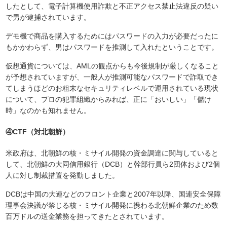
したとして、電子計算機使用詐欺と不正アクセス禁止法違反の疑い
で男が逮捕されています。
デモ機で商品を購入するためにはパスワードの入力が必要だったに
もかかわらず、男はパスワードを推測して入れたということです。
仮想通貨については、AMLの観点からも今後規制が厳しくなること
が予想されていますが、一般人が推測可能なパスワードで詐取でき
てしまうほどのお粗末なセキュリティレベルで運用されている現状
について、プロの犯罪組織からみれば、正に「おいしい」「儲け
時」なのかも知れません。
④CTF（対北朝鮮）
米政府は、北朝鮮の核・ミサイル開発の資金調達に関与していると
して、北朝鮮の大同信用銀行（DCB）と幹部行員ら2団体および2個
人に対し制裁措置を発動しました。
DCBは中国の大連などのフロント企業と2007年以降、国連安全保障
理事会決議が禁じる核・ミサイル開発に携わる北朝鮮企業のため数
百万ドルの送金業務を担ってきたとされています。