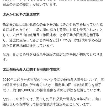
追及の訴訟の提起」が続いています。
①みかじめ料の返還要求
指定暴力団山口組弘道会の傘下暴力団にみかじめ料を払っていた飲
食店経営の女性が、「暴力団の威力を背景に財産を侵害された」と
して、六代目山口組組長（篠田建市）と傘下暴力団組長を相手取
り、過去に支払ったみかじめ料など計1,735万円の賠償を求める訴
訟を名古屋地裁に提訴しています。
なお、みかじめ料を巡る民事訴訟の提訴は本事例が初めてとなりま
す。
②店舗放火殺人に関する損害賠償請求
2010年に起きた名古屋のキャバクラ店の放火殺人事件について、店
の経営者や建物の所有者ら3人が、指定暴力団山口組組長らを相手
取り、約1億5,000万円の損害賠償を求める訴訟を提訴しています。
なお、この事件では、死亡した男性店員の遺族も今年5月に、山口
組組長らを相手取って損害賠償請求訴訟を起こしています。