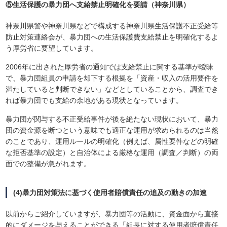
⑤生活保護の暴力団へ支給禁止明確化を要請（神奈川県）
神奈川県警や神奈川県などで構成する神奈川県生活保護不正受給等
防止対策連絡会が、暴力団への生活保護費支給禁止を明確化するよ
う厚労省に要望しています。
2006年に出された厚労省の通知では支給禁止に関する基準が曖昧
で、暴力団組員の申請を却下する根拠を「資産・収入の活用要件を
満たしていると判断できない」などとしていることから、調査でき
れば暴力団でも支給の余地がある現状となっています。
暴力団が関与する不正受給事件が後を絶たない現状において、暴力
団の資金源を断つという意味でも適正な運用が求められるのは当然
のことであり、運用ルールの明確化（例えば、属性要件などの明確
な拒否基準の設定）と自治体による厳格な運用（調査／判断）の両
面での整備が急がれます。
(4)暴力団対策法に基づく使用者賠償責任の追及の動きの加速
以前からご紹介していますが、暴力団等の活動に、資金面から直接
的にダメージを与えることができる「組長に対する使用者賠償責任