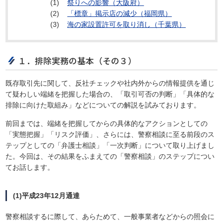
(1)
祭りへの影響（大阪府）
(2)
「標章」掲示店の減少（福岡県）
(3)
海の家設置許可を取り消し（千葉県）
１．排除実務の基本（その３）
既存取引先に関して、反社チェックや社内外からの情報提供を通じ
て疑わしい端緒を把握した場合の、「取引可否の判断」「具体的な
排除に向けた取組み」などについての解説を試みております。
前回までは、端緒を把握してからの具体的なアクションとしての
「実態把握」「リスク評価」、さらには、警察相談に至る前段のス
テップとしての「弁護士相談」「一次判断」について取り上げまし
た。今回は、その結果をふまえての「警察相談」のステップについ
てお話します。
(1)平成23年12月通達
警察相談するに際して、あらためて、一般事業者などからの照会に