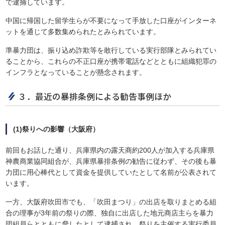
で逮捕しています。
中国に帰国した留学生らが不要になって手放した口座がインターネ
ットを通じて多数集められたとみられています。
準暴力団は、振り込め詐欺等を敢行している実行部隊とみられてい
ることから、これらの不正口座が携帯電話などとともに組織犯罪の
インフラとなっていることが懸念されます。
３．最近の暴排条例による勧告事例ほか
(1)祭りへの影響（大阪府）
前回もお話した通り、兵庫県内の露天商約200人が加入する兵庫県
神農商業協同組合が、兵庫県暴排条例の勧告に従わず、その後も暴
力団に用心棒代として資金を提供していたとして名前が公表されて
います。
一方、大阪府吹田市でも、「吹田まつり」の出店を取りまとめる組
合の理事が3年前の祭りの際、独自に出店した地元商店主らを暴力
団組員らとともに脅したとして逮捕され、祭りを主催する実行委員