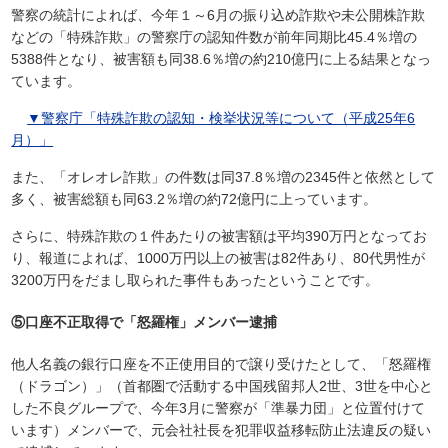
警察の統計によれば、今年１～6月の振り込め詐欺や未公開株詐欺
などの「特殊詐欺」の警察庁の認知件数が前年同期比45.4％増の
5388件となり、被害額も同38.6％増の約210億円に上る結果となっ
ています。
▼警察庁「特殊詐欺の認知・検挙状況等について（平成25年6
月）」
また、「オレオレ詐欺」の件数は同37.8％増の2345件と依然として
多く、被害総額も同63.2％増の約72億円に上っています。
さらに、特殊詐欺の１件あたりの被害額は平均390万円となってお
り、報道によれば、1000万円以上の被害は82件あり、80代男性が
3200万円をだまし取られた事件もあったということです。
⑤口座不正取得で「怒羅権」メンバー逮捕
他人名義の銀行口座を不正使用目的で譲り受けたとして、「怒羅権
（ドラゴン）」（首都圏で活動する中国残留邦人2世、3世を中心と
した不良グループで、今年3月に警察が「準暴力団」と位置付けて
います）メンバーで、元会社社長を犯罪収益移転防止法違反の疑い