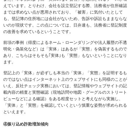
えています。とりわけ、会社を設立登記する際、法務省が住所確認
までは求めない点が悪用されており、「被害」に気付いたとして
も、登記簿の住所地には会社がないため、告訴や訴訟もままならな
いのが現状です。この点については、日弁連も、法務省に登記制度
の改善を求めているということです。
前項の事例（得度によるネーム・ローンダリングや法人履歴の不透
明化・偽装化など）は「実体」はあるが「実態」を偽装するもので
あり、こちらはそもそも｢実体｣も「実態」もないということになり
ます。
登記上の「実体」が必ずしも本当の「実体」「実態」を証明するも
のではない点はインターネット上のウェブサイトにも同様のことが
いえ、反社チェック実務においては、登記情報やウェブサイトの記
載内容の精査と実態確認（現地訪問や地図・グーグルのストリート
ビューなどによる確認）をある程度セットと考えながら実施し、
「実体」と「実態」を確認していくという慎重な姿勢が求められる
といえます。
④振り込め詐欺増加傾向