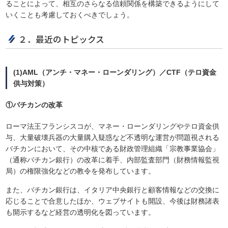
ることによって、相互のさらなる信頼関係を構築できるようにして
いくことも考慮しておくべきでしょう。
２．最近のトピックス
(1)AML（アンチ・マネー・ローンダリング）／CTF（テロ資金
供与対策）
①バチカンの改革
ローマ法王フランシスコが、マネー・ローンダリングやテロ資金供
与、大量破壊兵器の大量購入疑惑など不透明な運営が問題視される
バチカンにおいて、その中核である財政管理組織「宗教事業協会」
（通称バチカン銀行）の改革に着手、内部監査部門（財務情報監視
局）の権限強化などの教令を発布しています。
また、バチカン銀行は、イタリア中央銀行と顧客情報などの交換に
応じることで合意したほか、ウェブサイトも開設、今後は財務諸表
も開示するなど経営の透明化を図っています。