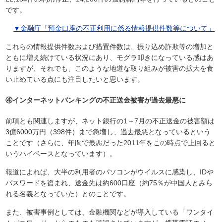
です。
▼金融庁「預金口座の不正利用に係る情報提供件数等について」
これらの情報提供件数および措置件数は、振り込め詐欺等の増加と
ともに増え続けている状況にあり、モグラ叩きになっている感はあ
りますが、それでも、このような地道な取り組みが被害の拡大を食
い止めている点にも注目したいと思います。
④インターネットバンキングの不正送金被害が過去最悪に
前項とも関連しますが、ネット銀行の1～7月の不正送金の被害額は
3億6000万円（398件）まで急増し、過去最悪となっているという
ことです（さらに、年間で最悪だった2011年をこの時点で上回ると
いうハイベースとなっています）。
報道によれば、大半の利用者のパソコンがウイルスに感染し、IDや
パスワードを盗まれ、送金先は約600口座（約75％が中国人とみら
れる名義となっていた）とのことです。
また、被害事例としては、金融機関などが導入している「ワンタイ