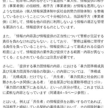
合」に、犯罪等に関わるかという緊急性・重大性、情報提供の相手
方（事業者側）の信頼性、相手方（事業者側）が情報を悪用しない
ような仕組み（個人情報保護体制や反社会的勢力排除体制）を整備
しているかということについて十分検討の上、当該相手方（事業者
側）に対して、情報を他の目的に利用しないよう情報の適正な管理
を要請のうえ、情報提供するものとしています。
また、「情報の内容及び情報提供の正当性について警察が立証する
責任を負わなければならない」としており、「警察は厳格に管理す
る責任を負っていることから、情報提供によって達成される公益の
程度によって、情報提供の要件及び提供できる範囲・内容が異なっ
てくる」ともされている点には注意が必要です。
さらに、「提供する暴力団情報の内容」における「暴力団準構成員
及び元暴力団員等の場合の取扱い」の内容については、「準構成
員」「元構成員」だけでなく、「共生者」「暴力団員と社会的に非
難されるべき関係にある者」「総会屋及び社会運動等標ぼうゴロ」
「暴力団の支配下にある法人」といった区分が増え、これまで以上
に柔軟な内容となっています（同通達4～5ページ参照）。
とはいえ、例えば「共生者」の情報提供をお願いするのであれば、
当該相手と締結している契約の暴排条項において、その排除対象に