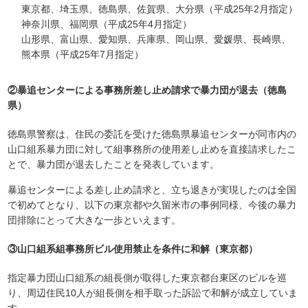
東京都、埼玉県、徳島県、佐賀県、大分県（平成25年2月指定）
神奈川県、福岡県（平成25年4月指定）
山形県、富山県、愛知県、兵庫県、岡山県、愛媛県、長崎県、
熊本県（平成25年7月指定）
②暴追センターによる事務所差し止め請求で暴力団が退去（徳島
県）
徳島県警察は、住民の委託を受けた徳島県暴追センターが同市内の
山口組系暴力団に対して組事務所の使用差し止めを直接請求したこ
とで、暴力団が退去したことを発表しています。
暴追センターによる差し止め請求と、立ち退きが実現したのは全国
で初めてとなり、以下の東京都や久留米市の事例同様、今後の暴力
団排除にとって大きな一歩といえます。
③山口組系組事務所ビル使用禁止を条件に和解（東京都）
指定暴力団山口組系の組長側が取得した東京都台東区のビルを巡
り、周辺住民10人が組長側を相手取った訴訟で和解が成立していま