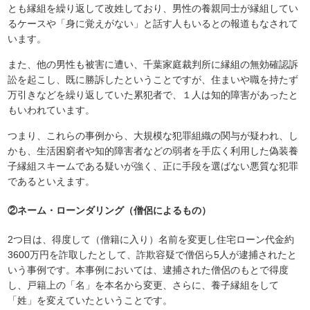
とも縁組を繰り返して改姓しており、男性の養親同士が縁組してい
るケースや「身に覚えがない」と話す人もいるとの報道もなされて
います。
また、他の男性も被害に遭い、千葉家庭裁判所に縁組の無効確認訴
訟を起こし、既に勝訴したということですが、住まいや職を持たず
万引きなどを繰り返していた累犯者で、１人は知的障害があったと
もいわれています。
つまり、これらの事例から、大規模な犯罪組織の関与が疑われ、し
かも、生活困窮者や知的障害者などの弱者を手広く利用した偽装養
子縁組スキームである疑いが強く、正に手段を選ばない悪質な犯罪
であるといえます。
②ネーム・ローンダリング（僧侶によるもの）
2つ目は、得度して（僧籍に入り）名前を変更し住宅ローン代金約
3600万円を詐取したとして、詐欺容疑で僧侶ら5人が逮捕されたと
いう事例です。本事例においては、逮捕された僧侶のもとで得度
し、戸籍上の「名」を本名から変更、さらに、養子縁組をして
「姓」を変えていたということです。