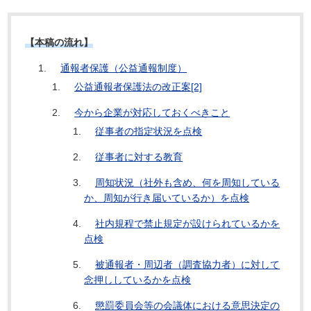
【本稿の流れ】
通報者保護（公益通報制度）
公益通報者保護法の改正案[2]
今から企業が対応しておくべきこと
従事者の指定状況を点検
従事者に対する教育
周知状況（社外も含め、何を周知している
か、周知が行き届いているか）を点検
社内規程で禁止規定が設けられているかを
点検
被通報者・周辺者（調査協力者）に対して
念押ししているかを点検
懲罰委員会等の会議体における意思決定の