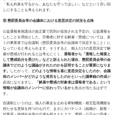
「私も約束を守るから、あなたも守ってほしい」などという言い回
しにすることも考えられます。
⑥ 懲罰委員会等の会議体における意思決定の状況を点検
公益通報者保護法の改正案で罰則が追加される予定の、公益通報を
したことを理由とした、労働者に対する解雇・懲戒については、多
くの事業者では合議制（懲罰委員会等の会議体で決定すること）に
なっていると考えられます。そうすると、個人だけの意思決定で解
雇や懲戒が行われるとは考えにくく、
通報者から「通報した報復と
して懲戒処分を受けた」などと訴えられた場合、懲罰委員会等の会
議体でどのような議論がされたのかを証明することが重要になりま
す。
したがって、
どのような情報を基に意思決定をしたのか、会議
体のメンバーがどのような発言をしたのかといった議事録の作成
が
必須になりますし、
「解雇や懲戒の対象者は通報者である」という
情報が会議体のメンバーに伝わっているか
も焦点が当たるはずで
す。
合議制というのは、個人の暴走を止める牽制機能・相互監視機能を
持たせる意味を持つのもので、まさにガバナンス（組織が、顧客・
従業員・地域社会等の立場を踏まえた上で、透明・公正かつ迅速・