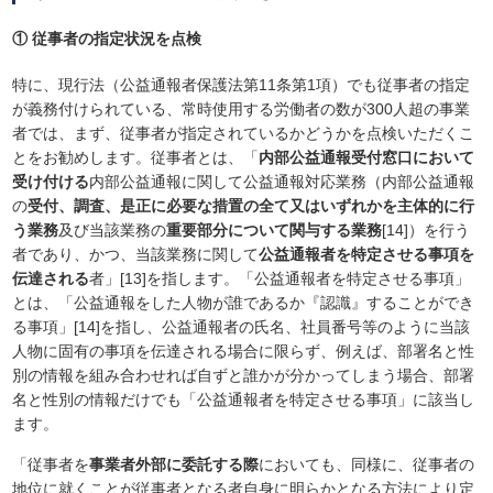
① 従事者の指定状況を点検
特に、現行法（公益通報者保護法第11条第1項）でも従事者の指定
が義務付けられている、常時使用する労働者の数が300人超の事業
者では、まず、従事者が指定されているかどうかを点検いただくこ
とをお勧めします。従事者とは、「
内部公益通報受付窓口において
受け付ける
内部公益通報に関して公益通報対応業務（内部公益通報
の
受付、調査、是正に必要な措置の全て又はいずれかを主体的に行
う業務
及び当該業務の
重要部分について関与する業務
[14]）を行う
者であり、かつ、当該業務に関して
公益通報者を特定させる事項を
伝達される
者」[13]を指します。「公益通報者を特定させる事項」
とは、「公益通報をした人物が誰であるか『認識』することができ
る事項」[14]を指し、公益通報者の氏名、社員番号等のように当該
人物に固有の事項を伝達される場合に限らず、例えば、部署名と性
別の情報を組み合わせれば自ずと誰かが分かってしまう場合、部署
名と性別の情報だけでも「公益通報者を特定させる事項」に該当し
ます。
「従事者を
事業者外部に委託する際
においても、同様に、従事者の
地位に就くことが従事者となる者自身に明らかとなる方法により定