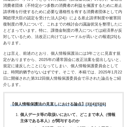
消費者団体（不特定かつ多数の消費者の利益を擁護するために差止
請求権を行使するために必要な適格性を有する消費者団体として内
閣総理大臣の認定を受けた法人[24]）による差止請求制度や被害回
復制度の導入について、これまでの検討会の議論状況を整理したに
とどまっています。特に、課徴金制度の導入については経済界が反
対しているため、法改正に向けてはハードルが高いとの報道[25]も
あります。
とは言え、前述のとおり、個人情報保護法には3年ごとに見直す規
定がありますから、2025年の通常国会に改正法案を提出しないと、
規定に違反したことになってしまい、個人情報保護委員会として
は、時間的猶予がないはずです。そこで、本稿では、2025年1月22
日に開催された第312回個人情報保護委員会で示された論点をご紹
介します。
【個人情報保護法の見直しにおける論点】[3][4][5][6]
個人データ等の取扱いにおいて、どこまで本人（情報
主体である本人）が関与するのか