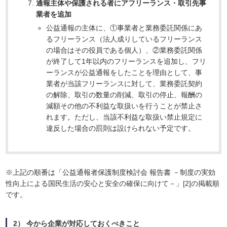
通報主体や保護される者にアフリーランス・取引先事
業者を追加
公益通報の主体に、①事業者と業務委託関係にあ
るフリーランス（法人成りしているフリーランス
の場合はその役員である個人）、②業務委託関係
が終了して1年以内のフリーランスを追加し、フリ
ーランスが公益通報をしたことを理由として、事
業者が当該フリーランスに対して、業務委託契約
の解除、取引の数量の削減、取引の停止、報酬の
減額その他の不利益な取扱いを行うことが禁止さ
れます。ただし、当該不利益な取扱い禁止規定に
違反した場合の罰則は設けられない予定です。
※上記の順番は「公益通報者保護制度検討会 報告書 －制度の実効
性向上による国民生活の安心と安全の確保に向けて－」[2]の掲載順
です。
2） 今から企業が対応しておくべきこと