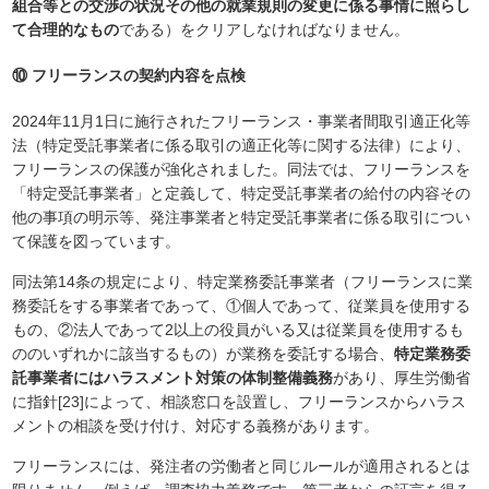
組合等との交渉の状況その他の就業規則の変更に係る事情に照らし
て合理的なもの
である）をクリアしなければなりません。
⑩ フリーランスの契約内容を点検
2024年11月1日に施行されたフリーランス・事業者間取引適正化等
法（特定受託事業者に係る取引の適正化等に関する法律）により、
フリーランスの保護が強化されました。同法では、フリーランスを
「特定受託事業者」と定義して、特定受託事業者の給付の内容その
他の事項の明示等、発注事業者と特定受託事業者に係る取引につい
て保護を図っています。
同法第14条の規定により、特定業務委託事業者（フリーランスに業
務委託をする事業者であって、①個人であって、従業員を使用する
もの、②法人であって2以上の役員がいる又は従業員を使用するも
ののいずれかに該当するもの）が業務を委託する場合、
特定業務委
託事業者にはハラスメント対策の体制整備義務
があり、厚生労働省
に指針[23]によって、相談窓口を設置し、フリーランスからハラス
メントの相談を受け付け、対応する義務があります。
フリーランスには、発注者の労働者と同じルールが適用されるとは