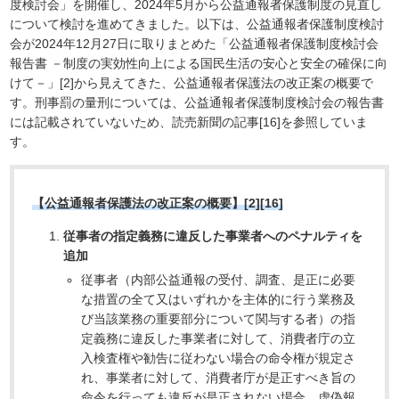
度検討会」を開催し、2024年5月から公益通報者保護制度の見直し
について検討を進めてきました。以下は、公益通報者保護制度検討
会が2024年12月27日に取りまとめた「公益通報者保護制度検討会
報告書 －制度の実効性向上による国民生活の安心と安全の確保に向
けて－」[2]から見えてきた、公益通報者保護法の改正案の概要で
す。刑事罰の量刑については、公益通報者保護制度検討会の報告書
には記載されていないため、読売新聞の記事[16]を参照していま
す。
【公益通報者保護法の改正案の概要】[2][16]
従事者の指定義務に違反した事業者へのペナルティを
追加
従事者（内部公益通報の受付、調査、是正に必要
な措置の全て又はいずれかを主体的に行う業務及
び当該業務の重要部分について関与する者）の指
定義務に違反した事業者に対して、消費者庁の立
入検査権や勧告に従わない場合の命令権が規定さ
れ、事業者に対して、消費者庁が是正すべき旨の
命令を行っても違反が是正されない場合、虚偽報