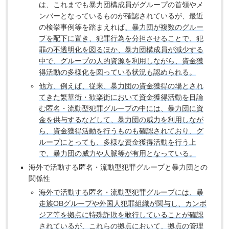
は、これまでも暴力団構成員がグループの首領やメ
ンバーとなっているものが確認されているが、最近
の検挙事例等を踏まえれば
、暴力団が複数のグルー
プを配下に置き、犯罪行為を分担させることで、犯
罪の不透明化を図るほか、暴力団構成員が減少する
中で、グループの人的資源を利用しながら、資金獲
得活動の多様化を図っている状況も認められる。
他方、例えば、従来、暴力団の資金獲得の場とされ
てきた繁華街・歓楽街において資金獲得活動を目論
む匿名・流動型犯罪グループの中には、暴力団に資
金を供与するなどして、暴力団の威力を利用しなが
ら、資金獲得活動を行うものも確認されており、グ
ループにとっても、多様な資金獲得活動を行う上
で、暴力団の威力や人脈等が有用となっている。
海外で活動する匿名・流動型犯罪グループと暴力団との
関係性
海外で活動する匿名・流動型犯罪グループには、暴
走族OBグループや外国人犯罪組織が関与し、カンボ
ジア等を拠点に特殊詐欺を敢行していることが確認
されているが、これらの拠点において、拠点の管理