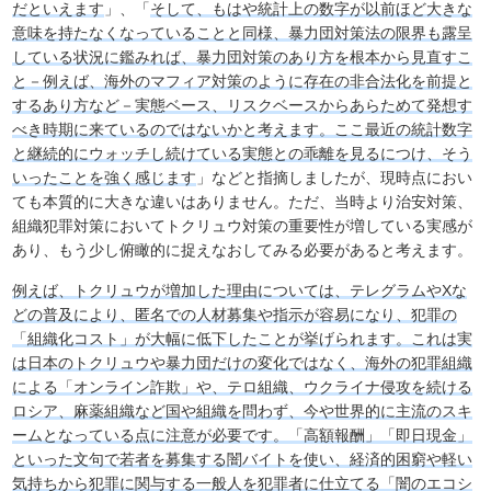
だといえます
」、「
そして、もはや統計上の数字が以前ほど大きな
意味を持たなくなっていることと同様、暴力団対策法の限界も露呈
している状況に鑑みれば、暴力団対策のあり方を根本から見直すこ
と－例えば、海外のマフィア対策のように存在の非合法化を前提と
するあり方など－実態ベース、リスクベースからあらためて発想す
べき時期に来ているのではないかと考えます。ここ最近の統計数字
と継続的にウォッチし続けている実態との乖離を見るにつけ、そう
いったことを強く感じます
」などと指摘しましたが、現時点におい
ても本質的に大きな違いはありません。ただ、当時より治安対策、
組織犯罪対策においてトクリュウ対策の重要性が増している実感が
あり、もう少し俯瞰的に捉えなおしてみる必要があると考えます。
例えば、トクリュウが増加した理由については、テレグラムやXな
どの普及により、匿名での人材募集や指示が容易になり、犯罪の
「組織化コスト」が大幅に低下したことが挙げられます。これは実
は日本のトクリュウや暴力団だけの変化ではなく、海外の犯罪組織
による「オンライン詐欺」や、テロ組織、ウクライナ侵攻を続ける
ロシア、麻薬組織など国や組織を問わず、今や世界的に主流のスキ
ームとなっている点に注意が必要です。「高額報酬」「即日現金」
といった文句で若者を募集する闇バイトを使い、経済的困窮や軽い
気持ちから犯罪に関与する一般人を犯罪者に仕立てる「闇のエコシ