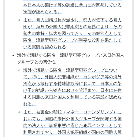
や日本人の架け子等の調達に暴力団が関与している
実態が認められる。
また、暴力団構成員が減少し、勢力が低下する暴力
団が、海外の外国人犯罪組織との連携により、その
勢力の維持・拡大を図っており、その結節点として
匿名・流動型犯罪グループが重要な役割を果たして
いる実態も認められる
海外で活動する匿名・流動型犯罪グループと来日外国人
グループとの関係性
海外で活動する匿名・流動型犯罪グループについ
て、特に、外国人犯罪組織が、カンボジア等の海外
拠点から敢行する特殊詐欺等において、日本人の架
け子の勧誘から拠点における管理まで、日本に在住
する同胞の来日外国人を利用している実態が認めら
れる。
また、被害金の移転（マネー・ローンダリング）に
おいても、同胞の来日外国人グループが関与する国
内の法人が、事業形態に応じた犯罪インフラとして
利用されており、外国人犯罪組織が国内の同胞人脈