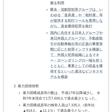
脈を利用
匿名・流動型犯罪グループは、い
わゆる「道具屋」や「相対屋」等
が提供する犯行ツールを悪用しな
がら、資金獲得犯罪を敢行
国内に在住する日本人グループや
来日外国人グループが、不動産取
引や自動車輸出等の正規の事業形
態に応じた犯罪インフラを構築し
て、外国人犯罪組織によるマネ
ー・ローンダリングの一端を担う
とともに、事業としての収益を獲
得するといった違法なビジネスモ
デルを構築
暴力団情情勢
暴力団構成員等の数は、平成17年以降減少し、令
和7年末現在で1万7,600人で過去最少となった。
暴力団構成員等の検挙人員は7,335人（前年比
▲914人、▲11.1％）で過去最少となった。