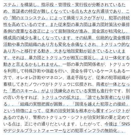
ステム」を構築し、指示役・管理役・実行役が分断されているた
め、首謀者の特定が難しくなっている点も大きな共通項であり、こ
の「闇のエコシステム」によって摘発リスクが下がり、犯罪の持続
性を高めているのです。また従来型の暴力団は暴力団対策法や暴排
条例の度重なる改正によって規制強化が進み、資金源が枯渇化し、
構成員の減少も著しくなっています。その結果、伝統的な資金獲得
活動や暴力団組織のあり方も変化を余儀なくされ、トクリュウ的な
あり方へと移行する動き、大きな地殻変動が起きているといえま
す。それは、暴力団とトクリュウが相互に接近し、より一体化する
動きと言えるかもしれません。
一部の暴力団関係者が、トクリュウ
を利用して特殊詐欺や強盗を行い、資金を得ているケースもある一
方で、オレオレ詐欺やマネロン、逃走手段など、従来の犯罪組織が
蓄積してきたノウハウがトクリュウに伝授され、
両者が一体となっ
た「悪のスキーム」がより洗練化されている実態も進行中
です。別
の言い方をすれば、
トクリュウの拡大は、「誰でも加害者になり得
る」、「組織の実態把握が困難」、「国境を越えた犯罪との接続」
という特徴によって、従来の治安対策を根本から覆すインパクトが
ある
のであり、警察のトクリュウ・シフトが治安対策の要と定めて
いる点は、正にその通りだといえます。したがって、
今後は「SNS
やデジタルプラットフォーマーなどの犯罪インフラの無効化」、