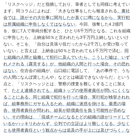
「リスクヘッジ」だと指摘しており、筆者としても同様に考えてい
ます。同コラムによれば、「大きな仕事をしたら報道される
。裏社
会では、誰がその大仕事に関与したか直ぐに噂になるから、実行犯
は所属組織に申告しなくてはならない
。今回、強奪した4.2億円
を、仮に7人で単純分配すると、ひとり6千万円となる。これを組織
に申告したら、上納金50％と言われたら3千万円上納しないといけ
ない。そこを、「自分は見張り役だったから2千万しか受け取って
いない」と言えば、上納金は50％と言われても1千万円で済む。
同
じ組織の人間と協働して犯行に及んでいたら、こうした嘘は、いず
れメクれる（露見する）が、他組織の人間と行った場合、その恐れ
はない
。住吉会の組織が、山口組に電話して、「あの事件で、うち
の人間になんぼ渡したんや」などとは確認できないからだ」という
点と、「リスクヘッジとは、警察の捜査を難しくすることに加え
て、
たとえ逮捕されても、組織トップの使用者責任が問いにくくな
ることにある。同じ組織で犯行を行った場合、実行犯が検挙されれ
ば、組事務所にガサも入るため、組織に迷惑を掛ける。最悪の場
合、使用者責任が問われ、組長が賠償責任を負う可能性が否めな
い。その理由は、「混成チームになるとどの組織の誰がリードして
いるかハッキリわからず、公判での立証はより難しくなる。少なく
とも使用者責任という観点からは追及の手が上には及びづらく」な