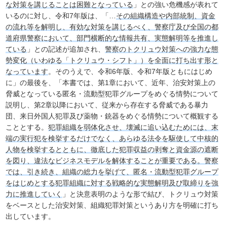
な対策を講じることは困難となっている
」との強い危機感が表れて
いるのに対し、令和7年版は、「…
その組織構造や内部統制、資金
の流れ等を解明し、有効な対策を講じるべく、警察庁及び全国の都
道府県警察において、部門横断的な情報共有、実態解明等を推進し
ている
」との記述が追加され、
警察のトクリュウ対策への強力な態
勢変化（いわゆる「トクリュウ・シフト」）を全面に打ち出す形と
なっています
。そのうえで、令和6年版、令和7年版ともにはじめ
に」の最後を、「本書では、第1章において、近年、治安対策上の
脅威となっている匿名・流動型犯罪グループをめぐる情勢について
説明し、第2章以降において、従来から存在する脅威である暴力
団、来日外国人犯罪及び薬物・銃器をめぐる情勢について概観する
こととする。
犯罪組織を弱体化させ、壊滅に追い込むためには、末
端の実行犯を検挙するだけでなく、あらゆる法令を駆使して中核的
人物を検挙するとともに、徹底した犯罪収益の剥奪と資金源の遮断
を図り、違法なビジネスモデルを解体することが重要である。警察
では、引き続き、組織の総力を挙げて、匿名・流動型犯罪グループ
をはじめとする犯罪組織に対する戦略的な実態解明及び取締りを強
力に推進していく
」と決意表明のような形で結び、トクリュウ対策
をベースとした治安対策、組織犯罪対策というあり方を明確に打ち
出しています。