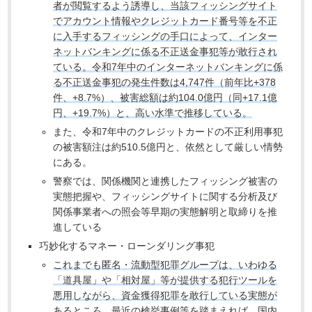
者が閲覧するよう誘導し、当該フィッシングサイト
でアカウント情報やクレジットカード番号等を不正
に入手するフィッシングの手口によって、インター
ネットバンキングに係る不正送金事犯等が敢行され
ている。令和7年中のインターネットバンキングに係
る不正送金事犯の発生件数は4,747件（前年比+378
件、+8.7%）、被害総額は約104.0億円（同+17.1億
円、+19.7%）と、高い水準で推移している。
また、令和7年中のクレジットカードの不正利用事犯
の被害額注は約510.5億円と、依然として厳しい情勢
にある。
警察では、関係機関と連携したフィッシング被害の
実態把握や、フィッシングサイトに関する分析及び
関係事業者への照会等早期の実態解明と取締りを推
進している
巧妙化するマネー・ローンダリング事犯
これまでも匿名・流動型犯罪グループは、いわゆる
「道具屋」や「相対屋」等が提供する犯行ツールを
悪用しながら、資金獲得犯罪を敢行している実態が
あるところ、最近の検挙事例等を踏まえれば、国内