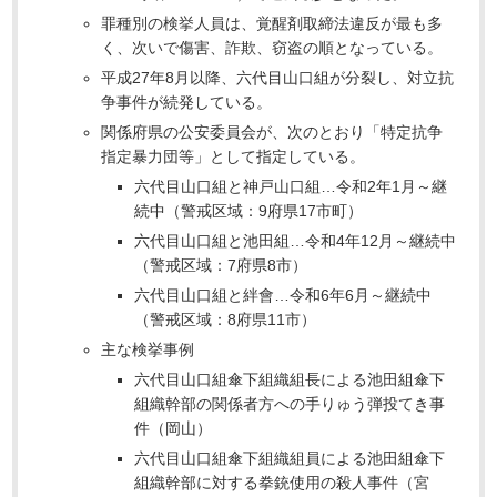
罪種別の検挙人員は、覚醒剤取締法違反が最も多
く、次いで傷害、詐欺、窃盗の順となっている。
平成27年8月以降、六代目山口組が分裂し、対立抗
争事件が続発している。
関係府県の公安委員会が、次のとおり「特定抗争
指定暴力団等」として指定している。
六代目山口組と神戸山口組…令和2年1月～継
続中（警戒区域：9府県17市町）
六代目山口組と池田組…令和4年12月～継続中
（警戒区域：7府県8市）
六代目山口組と絆會…令和6年6月～継続中
（警戒区域：8府県11市）
主な検挙事例
六代目山口組傘下組織組長による池田組傘下
組織幹部の関係者方への手りゅう弾投てき事
件（岡山）
六代目山口組傘下組織組員による池田組傘下
組織幹部に対する拳銃使用の殺人事件（宮