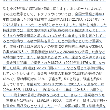
話を令和7年版組織犯罪の情勢に戻します。本レポートによれば、
その主な数字として、トクリュウについては、
全国の警察が昨年1
年間に摘発した容疑者は前年比2割増の計1万2178人（2024年から
2073人増）に上ったことが明らかとなりました。海外を拠点にした
特殊詐欺では、暴力団や海外犯罪組織の関与も確認されたとし、ト
クリュウが海外組織と暴力団のつながりに重要な役割を果たしてい
るとの指摘や、若者の関与も目立ったとの指摘がとりわけ重要で
す。罪種別では口座譲渡などの犯罪収益移転防止法違反が3354人、
詐欺が3075人で、薬物事犯は1887人と2024年から倍増した点など
も特徴的です。また、摘発された者のうち、違法な収入源とされる
「資金獲得犯罪」で摘発された6679人（2024年比1476人増）を分
析した結果、約3割はSNSの「闇バイト」などを通じて事件に関与
していたといいます
。資金獲得犯罪の罪種別では詐欺が最多の約
46％で、薬物事犯が約28％、窃盗が約15％と続き、強盗も約5％に
上っています。
年齢別では約42％の20代（2811人）が最多で、約
20％の30代（1328人）、約16％の14～19歳（1048人）の順とな
り、30歳未満の若者が約6割を占めました。さらに、容疑者のうち
「主犯または指示役」は約1割（930人）に過ぎず、残りは実行役や
被害金の回収役らとなりました。
一方
、全国の暴力団（準構成員を