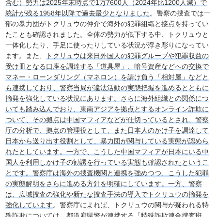
含む）勢力は2025年末時点で1万7600人（2024年比1200人減）で
統計が残る1958年以降で過去最少となりました
。警察の捜査では一
部の暴力団がトクリュウの仲介で海外の犯罪組織と接点を持ってい
たことも確認されました。全体の勢力が低下する中、トクリュウと
一体化したり、手足に使ったりしている状況が浮き彫りになってい
ます。また、
トクリュウは来日外国人の犯罪グループや犯罪収益の
受け皿となる口座を調達する「道具屋」、暗号資産などへの交換で
マネー・ローンダリング（マネロン）を請け負う「相対屋」などと
も連携しており、警察当局が違法活動の実態把握を進めるとともに
摘発を強化している状況にあります。さらに海外組織との関係につ
いても踏み込んでおり、東南アジアを拠点とするオンライン詐欺に
ついて、その拠点は中国マフィアなどが仕切っているとされ、警察
庁の分析で、拠点の管理役として、また日本人のかけ子を調達して
日本から送り出す役割として、暴力団が関与している実態が認めら
れたとしています。一方で、こうした中国マフィアが日本にいる中
国人を利用しかけ子の勧誘を行っている実態も確認されたというこ
とです。警察庁は海外の捜査機関と連携を強めつつ、こうした犯罪
の実態解明をさらに進める方針を明確にしています。一方、警察
は、広域捜査の強化や新たな捜査手法の導入でトクリュウの摘発を
強化しています
。警察庁によれば、トクリュウの関与が疑われる特
殊詐欺については、都道府県警が連携する「特殊詐欺連合捜査班