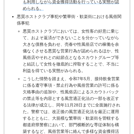
も利用しながら資金獲得活動を行っている実態が認
められる。
悪質ホストクラブ事犯や繁華街・歓楽街における風俗関
係事犯
悪質ホストクラブにおいては、女性客の好意に乗じ
て、およそ返済ができないことを分かっていながら
大きな債務を負わせ、売春や性風俗店での稼働を余
儀なくさせる悪質な営業行為が認められるほか、性
風俗店やそれとの結節点となるスカウトグループ等
と結託して女性を徹底的に搾取することで、不当に
利益を得ている実態がみられる。
こうした情勢を踏まえ、令和7年5月、接待飲食営業
に係る遵守事項・禁止行為や風俗営業の許可に係る
欠格事由の追加や、性風俗店によるスカウトバック
の禁止等を内容とする風営適正化法の一部を改正す
る法律が成立し、同年11月28日までに全面施行され
た。警察では、改正後の風営適正化法を厳正に運用
するとともに、大規模な繁華街・歓楽街を管轄する
都道府県警察において、部門横断的な専従体制を構
築するなど、風俗営業等に絡んで多様な資金獲得活