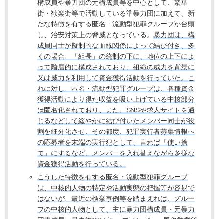
構成員や暴力団の元構成員等を中心として、繁華
街・歓楽街等で活動している準暴力団に加えて、新
たな特徴を有する匿名・流動型犯罪グループが台頭
し、治安対策上の脅威となっている。
暴力団は、構
成員同士が擬制的な血縁関係によって結び付き、多
くの場合、「組長」の統制の下に、地位の上下によ
って階層的に構成されており、組織の威力を背景に
又は威力を利用して資金獲得活動を行っていた。こ
れに対し、匿名・流動型犯罪グループは、各種資金
獲得活動により得た収益を吸い上げている中核部分
は匿名化されており、また、SNSや求人サイトを通
じるなどして緩やかに結び付いたメンバー同士が役
割を細分化させ、その都度、犯罪実行者募集情報へ
の応募者を末端の実行犯として、言わば「使い捨
て」にするなど、メンバーを入れ替えながら多様な
資金獲得活動を行っている。
こうした特徴を有する匿名・流動型犯罪グループ
は、中核的人物の特定や活動実態の把握等が容易で
はないが、最近の検挙事例等を踏まえれば、グルー
プの中核的人物として、主に暴力団構成員・元暴力