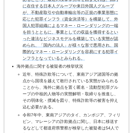
に在住する日本人グループや来日外国人グループ
が、不動産取引や自動車輸出等の正規の事業形態に
応じた犯罪インフラ（資金決済等）を構築して、外
国人犯罪組織によるマネー・ローンダリングの一端
を担うとともに、事業としての収益を獲得するとい
った違法なビジネスモデルを構築している実態が認
められ、「国内の法人」が様々な形で悪用され、国
際的なマネー・ローンダリングを容易にする犯罪イ
ンフラとなっているとみられる。
海外拠点に関する被疑者の検挙状況
近年、特殊詐欺等について、東南アジア諸国等の拠
点から国境を越えて敢行されている実態がみられる
ことから、海外に拠点を置く匿名・流動型犯罪グル
ープの中核的人物等の実態解明・取締りを推進し、
その弱体化・撲滅を図り、特殊詐欺等の被害を抑え
込む必要がある。
令和7年中、東南アジアのタイ、カンボジア、フィリ
ピン、マレーシアの詐欺拠点に関し、日本に移送す
るなどして都道府県警察が検挙した被疑者は54人で