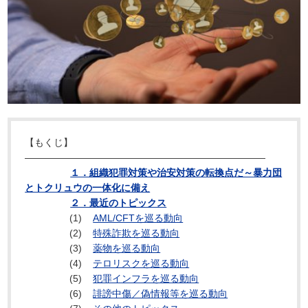
【もくじ】
―――――――――――――――――――――――――
１．組織犯罪対策や治安対策の転換点だ～暴力団
とトクリュウの一体化に備え
２．最近のトピックス
(1)
AML/CFTを巡る動向
(2)
特殊詐欺を巡る動向
(3)
薬物を巡る動向
(4)
テロリスクを巡る動向
(5)
犯罪インフラを巡る動向
(6)
誹謗中傷／偽情報等を巡る動向