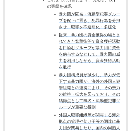
の実態を確認
暴力団が匿名・流動型犯罪グルー
プを配下に置き、犯罪行為を分担
させ、犯罪を不透明化・多様化
従来、暴力団の資金獲得の場とさ
れてきた繁華街等で資金獲得活動
を目論むグループが暴力団に資金
を供与するなどして、暴力団の威
力を利用しながら、資金獲得活動
を敢行
暴力団構成員が減少し、勢力が低
下する暴力団が、海外の外国人犯
罪組織との連携により、その勢力
の維持・拡大を図っており、その
結節点として匿名・流動型犯罪グ
ループが重要な役割
外国人犯罪組織等が関与する海外
拠点の管理や架け子等の調達に暴
力団が関与したり、国内の同胞人