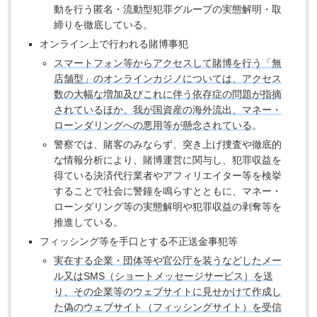
動を行う匿名・流動型犯罪グループの実態解明・取
締りを徹底している。
オンライン上で行われる賭博事犯
スマートフォン等からアクセスして賭博を行う「無
店舗型」のオンラインカジノについては、アクセス
数の大幅な増加及びこれに伴う依存症の問題が指摘
されているほか、我が国資産の海外流出、マネー・
ローンダリングへの悪用等が懸念されている
。
警察では、賭客のみならず、突き上げ捜査や徹底的
な情報分析により、賭博運営に関与し、犯罪収益を
得ている決済代行業者やアフィリエイター等を検挙
することで社会に警鐘を鳴らすとともに、マネー・
ローンダリング等の実態解明や犯罪収益の剥奪等を
推進している。
フィッシング等を手口とする不正送金事犯等
実在する企業・団体等や官公庁を装うなどしたメー
ル又はSMS（ショートメッセージサービス）を送
り、その企業等のウェブサイトに見せかけて作成し
た偽のウェブサイト（フィッシングサイト）を受信