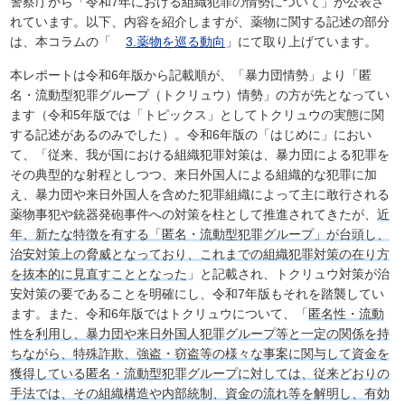
警察庁から「令和7年における組織犯罪の情勢について」が公表さ
れています。以下、内容を紹介しますが、薬物に関する記述の部分
は、本コラムの「
3.薬物を巡る動向
」にて取り上げています。
本レポートは令和6年版から記載順が、「暴力団情勢」より「匿
名・流動型犯罪グループ（トクリュウ）情勢」の方が先となってい
ます（令和5年版では「トピックス」としてトクリュウの実態に関
する記述があるのみでした）。令和6年版の「はじめに」におい
て、「従来、我が国における組織犯罪対策は、暴力団による犯罪を
その典型的な射程としつつ、来日外国人による組織的な犯罪に加
え、暴力団や来日外国人を含めた犯罪組織によって主に敢行される
薬物事犯や銃器発砲事件への対策を柱として推進されてきたが、
近
年、新たな特徴を有する「匿名・流動型犯罪グループ」が台頭し、
治安対策上の脅威となっており、これまでの組織犯罪対策の在り方
を抜本的に見直すこととなった
」と記載され、トクリュウ対策が治
安対策の要であることを明確にし、令和7年版もそれを踏襲してい
ます。また、令和6年版ではトクリュウについて、「
匿名性・流動
性を利用し、暴力団や来日外国人犯罪グループ等と一定の関係を持
ちながら、特殊詐欺、強盗・窃盗等の様々な事案に関与して資金を
獲得している匿名・流動型犯罪グループに対しては、従来どおりの
手法では、その組織構造や内部統制、資金の流れ等を解明し、有効