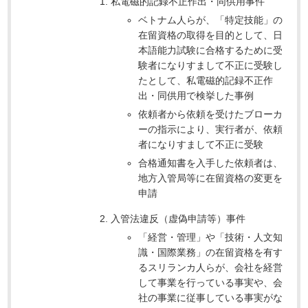
私電磁的記録不正作出・同供用事件
ベトナム人らが、「特定技能」の
在留資格の取得を目的として、日
本語能力試験に合格するために受
験者になりすまして不正に受験し
たとして、私電磁的記録不正作
出・同供用で検挙した事例
依頼者から依頼を受けたブローカ
ーの指示により、実行者が、依頼
者になりすまして不正に受験
合格通知書を入手した依頼者は、
地方入管局等に在留資格の変更を
申請
入管法違反（虚偽申請等）事件
「経営・管理」や「技術・人文知
識・国際業務」の在留資格を有す
るスリランカ人らが、会社を経営
して事業を行っている事実や、会
社の事業に従事している事実がな