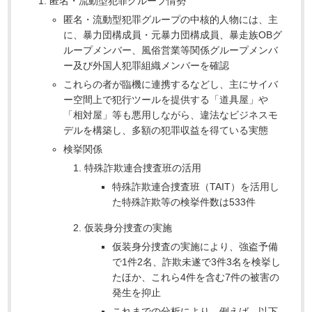
匿名・流動型犯罪グループ情勢
匿名・流動型犯罪グループの中核的人物には、主
に、暴力団構成員・元暴力団構成員、暴走族OBグ
ループメンバー、風俗営業等関係グループメンバ
ー及び外国人犯罪組織メンバーを確認
これらの者が臨機に連携するなどし、主にサイバ
ー空間上で犯行ツールを提供する「道具屋」や
「相対屋」等も悪用しながら、違法なビジネスモ
デルを構築し、多額の犯罪収益を得ている実態
検挙関係
特殊詐欺連合捜査班の活用
特殊詐欺連合捜査班（TAIT）を活用し
た特殊詐欺等の検挙件数は533件
仮装身分捜査の実施
仮装身分捜査の実施により、強盗予備
で1件2名、詐欺未遂で3件3名を検挙し
たほか、これら4件を含む7件の被害の
発生を抑止
これまでの分析により、例えば、以下