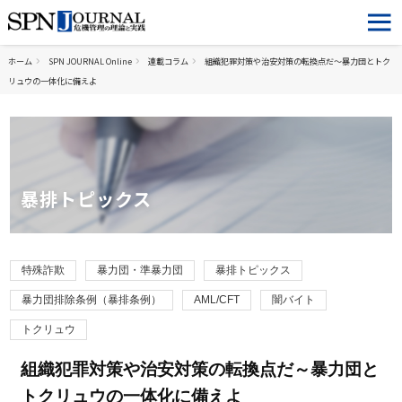
ホーム
SPN JOURNAL Online
連載コラム
組織犯罪対策や治安対策の転換点だ～暴力団とトク
リュウの一体化に備えよ
暴排トピックス
特殊詐欺
暴力団・準暴力団
暴排トピックス
暴力団排除条例（暴排条例）
AML/CFT
闇バイト
トクリュウ
組織犯罪対策や治安対策の転換点だ～暴力団と
トクリュウの一体化に備えよ