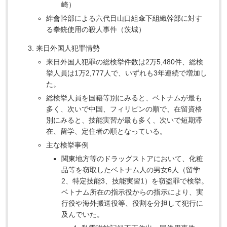
崎）
絆會幹部による六代目山口組傘下組織幹部に対す
る拳銃使用の殺人事件（茨城）
来日外国人犯罪情勢
来日外国人犯罪の総検挙件数は2万5,480件、総検
挙人員は1万2,777人で、いずれも3年連続で増加し
た。
総検挙人員を国籍等別にみると、ベトナムが最も
多く、次いで中国、フィリピンの順で、在留資格
別にみると、技能実習が最も多く、次いで短期滞
在、留学、定住者の順となっている。
主な検挙事例
関東地方等のドラッグストアにおいて、化粧
品等を窃取したベトナム人の男女6人（留学
2、特定技能3、技能実習1）を窃盗罪で検挙。
ベトナム所在の指示役からの指示により、実
行役や海外搬送役等、役割を分担して犯行に
及んでいた。