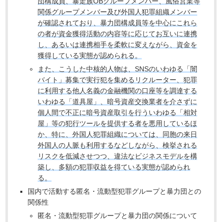
団構成員、暴走族OBグループメンバー、風俗営業等
関係グループメンバー及び外国人犯罪組織メンバー
が確認されており、暴力団構成員等を中心にこれら
の者が資金獲得活動の内容等に応じてお互いに連携
し、あるいは連携相手を柔軟に変えながら、資金を
獲得している実態が認められる。
また、こうした中核的人物は、SNSのいわゆる「闇
バイト」募集で実行犯を集めるリクルーター、犯罪
に利用する他人名義の金融機関の口座等を調達する
いわゆる「道具屋」、暗号資産交換業者を介さずに
個人間で不正に暗号資産取引を行ういわゆる「相対
屋」等の犯行ツールを提供する者を悪用しているほ
か、特に、外国人犯罪組織については、同胞の来日
外国人の人脈も利用するなどしながら、検挙される
リスクを低減させつつ、違法なビジネスモデルを構
築し、多額の犯罪収益を得ている実態が認められ
る。
国内で活動する匿名・流動型犯罪グループと暴力団との
関係性
匿名・流動型犯罪グループと暴力団の関係について