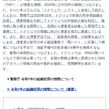
（TAIT）」が捜査を展開、2025年に計533件の摘発につなげまし
た。さらに本
コラムでも「トクリュウ・シフト」と命名して紹介し
たとおり、警察庁は2025年10月、トクリュウ対策の司令塔組織を
設置し、捜査情報を分析してトクリュウの中核的人物を特定し、集
中的に取り締まる態勢とし、全国から捜査員を結集した警視庁とも
連携して、トクリュウの壊滅に向けた捜査を強力に推進していま
す。また、新たな捜査手法では、「仮装身分捜査」が効果をあげて
います。
捜査員が架空の本人確認書類で「闇バイト」に応募して摘
発につなげる手法で、強盗予備や詐欺未遂の4事件を摘発するな
ど、被害の未然防止につなげました。トクリュウは、SNSの闇バイ
トなどで実行役を募っていて、全国の警察は事件に悪用されたSNS
のアカウント情報の照会や集約を徹底し、実態解明を進めていま
す。
▼警察庁 令和7年の組織犯罪の情勢について
▼ 令和7年の組織犯罪の情勢について（概要）