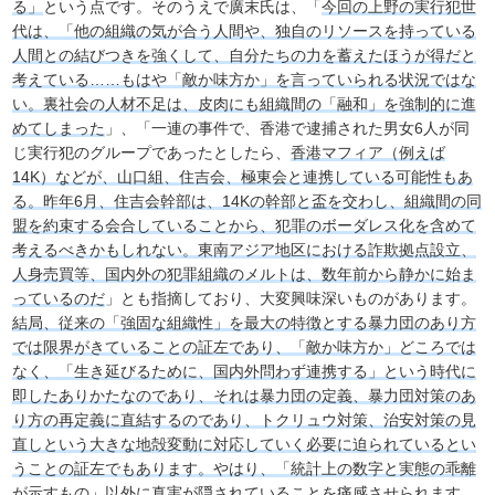
る」
という点です。そのうえで廣末氏は、「
今回の上野の実行犯世
代は、「他の組織の気が合う人間や、独自のリソースを持っている
人間との結びつきを強くして、自分たちの力を蓄えたほうが得だと
考えている……もはや「敵か味方か」を言っていられる状況ではな
い。裏社会の人材不足は、皮肉にも組織間の「融和」を強制的に進
めてしまった
」、「一連の事件で、香港で逮捕された男女6人が同
じ実行犯のグループであったとしたら、
香港マフィア（例えば
14K）などが、山口組、住吉会、極東会と連携している可能性もあ
る。昨年6月、住吉会幹部は、14Kの幹部と盃を交わし、組織間の同
盟を約束する会合していることから、犯罪のボーダレス化を含めて
考えるべきかもしれない。東南アジア地区における詐欺拠点設立、
人身売買等、国内外の犯罪組織のメルトは、数年前から静かに始ま
っているのだ
」とも指摘しており、大変興味深いものがあります。
結局、従来の「強固な組織性」を最大の特徴とする暴力団のあり方
では限界がきていることの証左であり、「敵か味方か」どころでは
なく、「生き延びるために、国内外問わず連携する」という時代に
即したありかたなのであり、それは暴力団の定義、暴力団対策のあ
り方の再定義に直結するのであり、トクリュウ対策、治安対策の見
直しという大きな地殻変動に対応していく必要に迫られているとい
うことの証左でもあります。やはり、「統計上の数字と実態の乖離
が示すもの」以外に真実が隠されていることを痛感させられます。