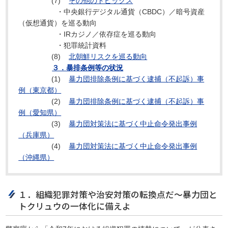
(7)
その他のトピックス
・中央銀行デジタル通貨（CBDC）／暗号資産
（仮想通貨）を巡る動向
・IRカジノ／依存症を巡る動向
・犯罪統計資料
(8)
北朝鮮リスクを巡る動向
３．暴排条例等の状況
(1)
暴力団排除条例に基づく逮捕（不起訴）事
例（東京都）
(2)
暴力団排除条例に基づく逮捕（不起訴）事
例（愛知県）
(3)
暴力団対策法に基づく中止命令発出事例
（兵庫県）
(4)
暴力団対策法に基づく中止命令発出事例
（沖縄県）
１．組織犯罪対策や治安対策の転換点だ～暴力団と
トクリュウの一体化に備えよ