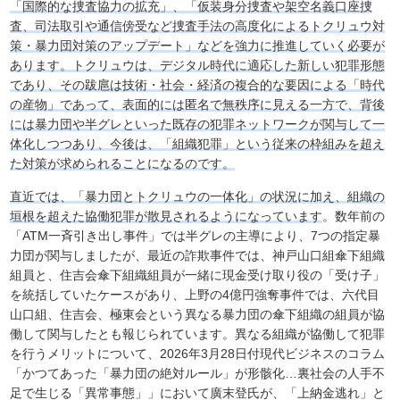
「国際的な捜査協力の拡充」、「仮装身分捜査や架空名義口座捜
査、司法取引や通信傍受など捜査手法の高度化によるトクリュウ対
策・暴力団対策のアップデート」などを強力に推進していく必要が
あります。トクリュウは、デジタル時代に適応した新しい犯罪形態
であり、その跋扈は技術・社会・経済の複合的な要因による「時代
の産物」であって、表面的には匿名で無秩序に見える一方で、背後
には暴力団や半グレといった既存の犯罪ネットワークが関与して一
体化しつつあり、今後は、「組織犯罪」という従来の枠組みを超え
た対策が求められることになるのです。
直近では、「暴力団とトクリュウの一体化」の状況に加え、組織の
垣根を超えた協働犯罪が散見されるようになっています
。数年前の
「ATM一斉引き出し事件」では半グレの主導により、7つの指定暴
力団が関与しましたが、最近の詐欺事件では、神戸山口組傘下組織
組員と、住吉会傘下組織組員が一緒に現金受け取り役の「受け子」
を統括していたケースがあり、上野の4億円強奪事件では、六代目
山口組、住吉会、極東会という異なる暴力団の傘下組織の組員が協
働して関与したとも報じられています。異なる組織が協働して犯罪
を行うメリットについて、2026年3月28日付現代ビジネスのコラム
「かつてあった「暴力団の絶対ルール」が形骸化…裏社会の人手不
足で生じる「異常事態」」において廣末登氏が、「上納金逃れ」と