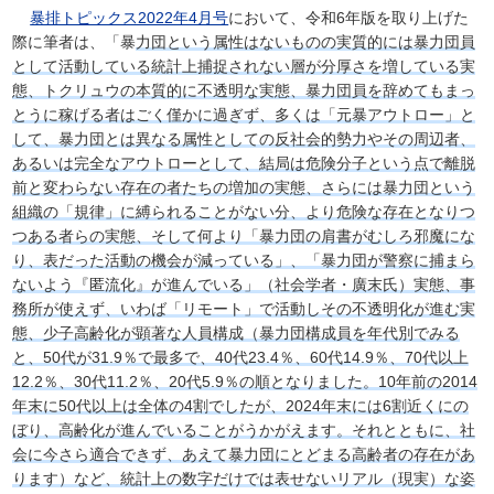
暴排トピックス2022年4月号
において、令和6年版を取り上げた
際に筆者は、「暴
力団という属性はないものの実質的には暴力団員
として活動している統計上捕捉されない層が分厚さを増している実
態、トクリュウの本質的に不透明な実態、暴力団員を辞めてもまっ
とうに稼げる者はごく僅かに過ぎず、多くは「元暴アウトロー」と
して、暴力団とは異なる属性としての反社会的勢力やその周辺者、
あるいは完全なアウトローとして、結局は危険分子という点で離脱
前と変わらない存在の者たちの増加の実態、さらには暴力団という
組織の「規律」に縛られることがない分、より危険な存在となりつ
つある者らの実態、そして何より「暴力団の肩書がむしろ邪魔にな
り、表だった活動の機会が減っている」、「暴力団が警察に捕まら
ないよう『匿流化』が進んでいる」（社会学者・廣末氏）実態、事
務所が使えず、いわば「リモート」で活動しその不透明化が進む実
態、少子高齢化が顕著な人員構成（暴力団構成員を年代別でみる
と、50代が31.9％で最多で、40代23.4％、60代14.9％、70代以上
12.2％、30代11.2％、20代5.9％の順となりました。10年前の2014
年末に50代以上は全体の4割でしたが、2024年末には6割近くにの
ぼり、高齢化が進んでいることがうかがえます。それとともに、社
会に今さら適合できず、あえて暴力団にとどまる高齢者の存在があ
ります）など、統計上の数字だけでは表せないリアル（現実）な姿