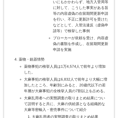
いにもかかわらず、地方入管局等
に対して、こうした事実がある旨
等の内容虚偽の在留期間更新申請
を行い、不正に更新許可を受けた
などとして、入管法違反（虚偽申
請等）で検挙した事例
ブローカーが依頼を受け、内容虚
偽の書類を作成し、在留期間更新
申請を実施
薬物・銃器情勢
薬物事犯の検挙人員は1万4,574人で前年より増加
した。
大麻事犯の検挙人員は6,832人で前年より大幅に増
加したところ、年齢別にみると、20歳代以下の若
年層が大麻事犯の全検挙人員の7割以上を占める。
大麻乱用者への実態調査の取りまとめ結果につい
て説明すると共に、大麻の供給源となる組織的な
大麻等密輸入・密売事件について紹介
大麻乱用者の実態調査の取りまとめ結果