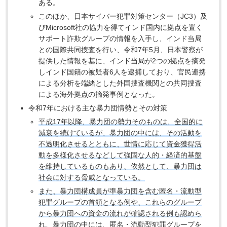
ある。
このほか、日本サイバー犯罪対策センター（JC3）及
びMicrosoft社の協力を得てインド国内に拠点を置く
サポート詐欺グループの情報を入手し、インド当局
との国際共同捜査を行い、令和7年5月、日本警察が
提供した情報を基に、インド当局が2つの拠点を摘発
しインド国籍の被疑者6人を逮捕しており、官民連携
による分析を端緒とした外国捜査機関との共同捜査
による海外拠点の摘発事例となった。
令和7年における主な暴力団情勢とその対策
平成17年以降、暴力団の勢力そのものは、全国的に
減衰を続けているが、暴力団の中には、その活動を
不透明化させるとともに、世情に応じて資金獲得活
動を多様化させるなどして強固な人的・経済的基盤
を維持しているものもあり、依然として、暴力団は
社会に対する脅威となっている。
また、暴力団構成員が準暴力団を含む匿名・流動型
犯罪グループの首領となる例や、これらのグループ
から暴力団への資金の流れが確認される例も認めら
れ、暴力団の中には、匿名・流動型犯罪グループを