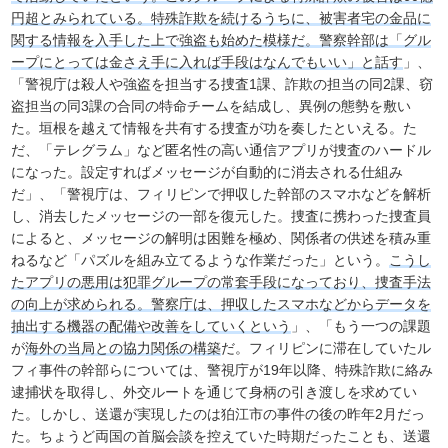
円超とみられている。特殊詐欺を続けるうちに、被害者宅の金品に
関する情報を入手した上で強盗も始めた模様だ。警察幹部は「グル
ープにとっては金さえ手に入れば手段はなんでもいい」と話す
」、
「警視庁は殺人や強盗を担当する捜査1課、詐欺の担当の同2課、窃
盗担当の同3課の合同の特命チームを結成し、異例の態勢を敷い
た。垣根を越えて情報を共有する捜査が功を奏したといえる。た
だ、「テレグラム」など匿名性の高い通信アプリが捜査のハードル
になった。設定すればメッセージが自動的に消去される仕組み
だ」、「警視庁は、フィリピンで押収した幹部のスマホなどを解析
し、消去したメッセージの一部を復元した。捜査に携わった捜査員
によると、メッセージの解明は困難を極め、関係者の供述を積み重
ねるなど「パズルを組み立てるような作業だった」という。
こうし
たアプリの悪用は犯罪グループの常套手段になっており、捜査手法
の向上が求められる。警察庁は、押収したスマホなどからデータを
抽出する機器の配備や改善をしていくという
」、「もう一つの課題
が
海外の当局との協力関係の構築
だ。フィリピンに滞在していたル
フィ事件の幹部らについては、警視庁が19年以降、特殊詐欺に絡み
逮捕状を取得し、外交ルートを通じて身柄の引き渡しを求めてい
た。しかし、送還が実現したのは狛江市の事件の後の昨年2月だっ
た。ちょうど両国の首脳会談を控えていた時期だったことも、送還