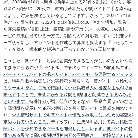
が、2023年は10月末時点で前年を上回る25件を記録しており、容
疑者の8割が10～20代で、道警は若者たちが闇バイトに手を染めな
いよう、対策を強化しているとしています。さらに、2022年に188
件だった警告数は、2023年には4倍以上の884件まで増加、警告し
た募集投稿の8割以上は、投稿削除やアカウントの凍結に成功し、
一定の成果は出ている一方で、削除などの対応後、すぐに犯罪グル
ープ側が新しいアカウントを作成して募集を投稿する「いたちごっ
こ」が続き、根本的な解決には至っていないのが現状です。
こうした「闇バイト」対策に企業ができることがないのかという点
で参考になるのが「バイトル」で有名なディップ社の取組みです。
パート・アルバイトの求人サイト「バイトル」を運営するディップ
は、特殊詐欺や強盗などの実行犯を募集する「闇バイト」を検知す
るツールを導入、目視で確認していた掲載求人の審査を生成AIで自
動化することで、審査にかかる時間を8割ほど削減できる見込みだ
といいます。
特殊詐欺が増加傾向にあるなか、警察当局はSNSなど
で高報酬を提示して犯罪の実行役を募る闇バイトに警戒を強めてお
り、
求人情報サイトでも闇バイトの情報を掲載しないための審査が
求められているところ、
ディップは、生成AIを活用して
高い精度で
闇バイトを検知できるツールを開発したといいます。闇バイトの特
徴である異常に高い報酬や職務内容の不明瞭さ、「危険なことはな