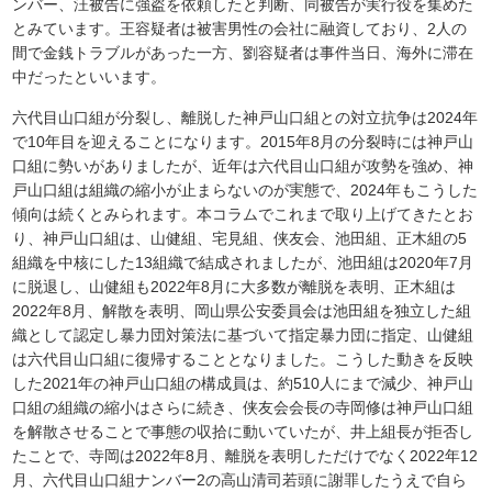
ンバー、汪被告に強盗を依頼したと判断、同被告が実行役を集めた
とみています。王容疑者は被害男性の会社に融資しており、2人の
間で金銭トラブルがあった一方、劉容疑者は事件当日、海外に滞在
中だったといいます。
六代目山口組が分裂し、離脱した神戸山口組との対立抗争は2024年
で10年目を迎えることになります。2015年8月の分裂時には神戸山
口組に勢いがありましたが、近年は六代目山口組が攻勢を強め、神
戸山口組は組織の縮小が止まらないのが実態で、2024年もこうした
傾向は続くとみられます。本コラムでこれまで取り上げてきたとお
り、神戸山口組は、山健組、宅見組、侠友会、池田組、正木組の5
組織を中核にした13組織で結成されましたが、池田組は2020年7月
に脱退し、山健組も2022年8月に大多数が離脱を表明、正木組は
2022年8月、解散を表明、岡山県公安委員会は池田組を独立した組
織として認定し暴力団対策法に基づいて指定暴力団に指定、山健組
は六代目山口組に復帰することとなりました。こうした動きを反映
した2021年の神戸山口組の構成員は、約510人にまで減少、神戸山
口組の組織の縮小はさらに続き、侠友会会長の寺岡修は神戸山口組
を解散させることで事態の収拾に動いていたが、井上組長が拒否し
たことで、寺岡は2022年8月、離脱を表明しただけでなく2022年12
月、六代目山口組ナンバー2の高山清司若頭に謝罪したうえで自ら