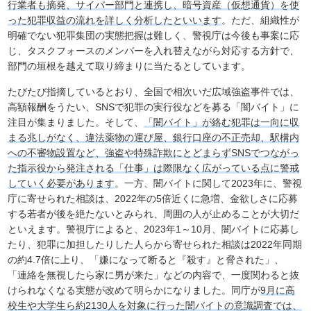
行業者も摘発、サイバー部門と連携し、暗号資産（仮想通貨）を使
った犯罪収益の流れを詳しく分析したといいます
。ただ、組織性が
明確でない犯罪集団の実態把握は難しく、警視庁は今後も事案に応
じ、タスクフォースのメンバーを入れ替えながら対応する方針で、
部門の垣根を越えて取り締まりに当たるとしています。
たびたび指摘しているとおり、全国で相次いだ広域強盗事件では、
高額報酬をうたい、SNSで犯罪の実行役などを募る「闇バイト」に
注目が集まりました。そして、
「闇バイト」が絡む犯罪は一向に収
まる兆しがなく、違法薬物の運び屋、銀行口座の不正売却、駅構内
への不審物設置など、強盗や特殊詐欺にとどまらずSNSでつながっ
た指示役から発注される「仕事」は際限なく広がっている点に警戒
していく必要があります
。一方、闇バイトに関して2023年に、警視
庁に寄せられた相談は、2022年の5倍近くに急増、金欲しさに応募
する若者が後を絶たないとみられ、周囲の人が止めることが大切だ
といえます。警視庁によると、2023年1～10月、闇バイトに応募し
たり、犯罪に加担したりした人らから寄せられた相談は2022年同期
の約4.7倍に上り、「嫌になって断ると『殺す』と脅された」、
「連絡を無視したら家に男が来た」などの内容で、一度関わると抜
けられなくなる実態が改めて明らかになりました。同庁が
9月に高
校生や大学生ら約2130人を対象に行った闇バイトの意識調査では、