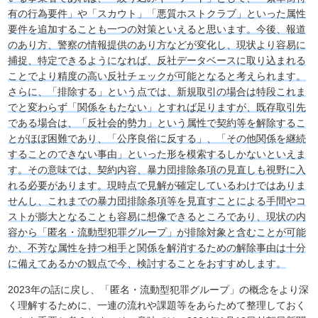
有の行為要件」や「スカウト」「悪質ホストクラブ」といった属性
要件を追加することも一つの対策といえると思います。今後、報道
のあり方、警察の情報提供のあり方などが変化し、現状より容易に
捕捉、特定できるようになれば、反社データベースに取り込まれる
ことでより精度の高い反社チェックが可能となると考えられます。
さらに、「排除する」という点では、新規取引の場合は特段これま
でと変わらず「関係をもたない」とすれば足りますが、既存取引先
である場合は、「反社会的勢力」という属性で契約等を解除するこ
とがほぼ困難であり、「公序良俗に反する」、「その他関係を継続
することのできない事由」といった形を模索するしかないといえま
す。その意味では、契約内容、暴力団排除条項の見直しも視野に入
れる必要があります。現時点で見解が確定しているわけではありま
せんし、これまでの暴力団排除条項等を見直すことによる手間やコ
ストが膨大となることも容易に想像できるところであり、現状の内
容から「匿名・流動型犯罪グループ」が排除対象と含むことが可能
か、不芳な属性を持つ相手と関係を解消するための解除事由は十分
に備えてあるかの観点で今、検討することをおすすめします。
2023年の話に戻し、「匿名・流動型犯罪グループ」の概念をより深
く理解するために、一連の流れや課題等をあらためて整理しておく