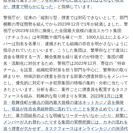
が、捜査で明らかになった
」と指摘しています。
警視庁が、従来の「縦割り型」捜査では対応できないとして、部門
横断の専従態勢を組んでから2023年12月で1年が経過しました。警
視庁が2023年10月に摘発した全国最大規模の違法スカウト集団
（ナチュラル）は年間数十億円を稼ぐ一方、1000人以上に上るメン
バーは別名を名乗り、逮捕されても組織の存在を明かさないように
指示されていたといいます。こうした集団は、繁華街などで違法に
資金を獲得する一方、離合集散を繰り返すのが特徴で、集団の匿
名・流動化に対抗するため、警視庁は2022年12月、専従の「特命
チーム」を設置、組織犯罪対策を担う部門を中心に、繁華街の取り
締まりや、特殊詐欺の捜査を担当する部署の捜査幹部らをメンバー
とし、優先的に対応すべき犯罪集団の情報の集約・分析に当たって
きたといいます。分析を基に、案件ごとに捜査員を配置するタスク
フォースを組み、戦略的な取り締まりを実施、
2023年1月には東
京・歌舞伎町が拠点の国内最大規模の違法ネットカジノ店を摘発
し、収益が住吉会系組幹部に流れていたことを突き止めています。
ただ、暴力団組長のような明確なリーダーがいなかったり、頻繁に
メンバーが入れ替わったりする集団の実態把握には、カネの流れを
追う捜査が欠かせず、タスクフォースはオンラインカジノの決済代