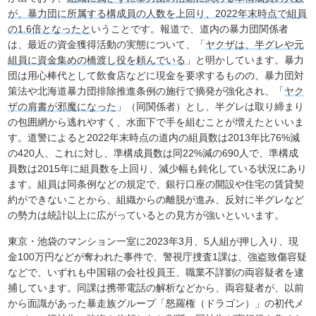
が、暴力団に所属する構成員の人数を上回り、2022年末時点で組員
の1.6倍となったと
いうことです。報道で、道内の暴力団関係者
は、最近の資金獲得活動の実態について、「
ヤクザは、半グレや元
組員に資金集めの橋渡し役を頼んでいる
」と明かしています。暴力
団は用心棒代として飲食店などに現金を要求するものの、暴力団対
策法や北海道暴力団排除推進条例の施行で摘発が強化され、「
ヤク
ザの肩書が邪魔になった
」（同関係者）とし、半グレは取り締まり
の包囲網から逃れやすく、水面下で手を組むことが増えたといいま
す。道警によると2022年末時点の道内の組員数は2013年比76%減
の420人、これに対し、準構成員数は同22%減の690人で、準構成
員数は2015年に組員数を上回り、減少幅も鈍化している状況にあり
ます。組員は同条例などの規定で、銀行口座の開設や住宅の賃貸契
約ができないことから、組織からの離脱が進み、反対に半グレなど
の勢力は統計以上に広がっているとの見方が強いといいます。
東京・池袋のマンション一室に2023年3月、5人組が押し入り、現
金100万円などが奪われた事件で、警視庁捜査1課は、強盗致傷容疑
などで、いずれも中国籍の会社役員王、職業不詳劉の両容疑者を逮
捕しています。同課は携帯電話の解析などから、両容疑者が、以前
から面識があった暴走族グループ「怒羅権（ドラゴン）」の初代メ