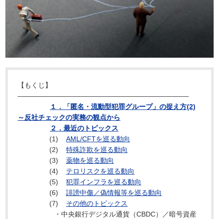
【もくじ】
―――――――――――――――――――――――――
１．「匿名・流動型犯罪グループ」の捉え方(2)
～反社チェックの実務の観点から
２．最近のトピックス
(1)
AML/CFTを巡る動向
(2)
特殊詐欺を巡る動向
(3)
薬物を巡る動向
(4)
テロリスクを巡る動向
(5)
犯罪インフラを巡る動向
(6)
誹謗中傷／偽情報等を巡る動向
(7)
その他のトピックス
・中央銀行デジタル通貨（CBDC）／暗号資産