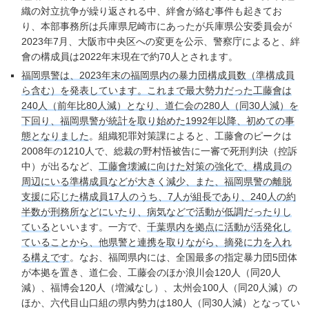
織の対立抗争が繰り返される中、絆會が絡む事件も起きてお
り、本部事務所は兵庫県尼崎市にあったが兵庫県公安委員会が
2023年7月、大阪市中央区への変更を公示、警察庁によると、絆
會の構成員は2022年末現在で約70人とされます。
福岡県警は、2023年末の福岡県内の暴力団構成員数（準構成員
ら含む）を発表しています。これまで最大勢力だった工藤會は
240人（前年比80人減）となり、道仁会の280人（同30人減）を
下回り、福岡県警が統計を取り始めた1992年以降、初めての事
態となりました
。組織犯罪対策課によると、工藤會のピークは
2008年の1210人で、総裁の野村悟被告に一審で死刑判決（控訴
中）が出るなど、
工藤會壊滅に向けた対策の強化で、構成員の
周辺にいる準構成員などが大きく減少、また、福岡県警の離脱
支援に応じた構成員17人のうち、7人が組長であり、240人の約
半数が刑務所などにいたり、病気などで活動が低調だったりし
ている
といいます。一方で、
千葉県内を拠点に活動が活発化し
ていることから、他県警と連携を取りながら、摘発に力を入れ
る構えです
。なお、福岡県内には、全国最多の指定暴力団5団体
が本拠を置き、道仁会、工藤会のほか浪川会120人（同20人
減）、福博会120人（増減なし）、太州会100人（同20人減）の
ほか、六代目山口組の県内勢力は180人（同30人減）となってい