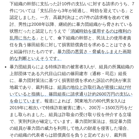
下組織の幹部に支払った計10件の支払いに対する請求のうち、7
件については「支払日から3年が経過し、時効を迎えている」と
認定しました。一方、高裁判決はこの7件の請求権を改めて検
討、男性は2008年以降、継続的に暴力団組織から脅されている
状態だったと認定したうえで「
消滅時効を援用するのは権利の
乱用に当たる
」として、傘下組織の幹部と、民法上の使用者責
任を負う篠田組長に対して損害賠償責任を求めることはできる
と結論付けたものです。
暴力団の悪質さ・脅威をふまえた画期
的な判断といえそうです。
暴力団組員らによる特殊詐欺の被害者3人が、組員の所属組織の
上部団体である六代目山口組の篠田建市（通称・司忍）組長
に、暴力団対策法に基づく損害賠償を求めた訴訟の判決が東京
地裁であり、裁判長は、
組員の地位と詐取行為が密接に結び付
いていると指摘し、篠田組長に請求通り計約2600万円の支払い
を命じています
。報道によれば、関東地方の80代男女3人は
2019年に相次いで特殊詐欺被害に遭い、200万～1500万円をだ
まし取られました。組員は詐取金の受け取り役を仲介する立場
で、実刑判決が確定しています。暴力団対策法は、指定暴力団
の組員が暴力団の威力を利用して他人の財産を侵害した場合、
その組織の代表者らは賠償責任を負うと定めており、裁判長