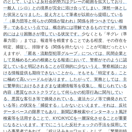
のとして、いよいよ反社会的勢力はグレーの範囲を拡大しており、
一般人（シロ）との境界が完全に溶け合ってしまい、渾然一体とし
た状況となりました。捉え方として筆者が以前から提唱している
「（暴力団等と何らかの関係が疑われ）関係を持つべきでない相
手」であるという点では、概念的には理解できるものですが、実務
的にはより困難さが増している状況です。
少なくとも「半グレ（準
暴力団）」までは、報道等を精査することである程度、その存在を
特定、捕捉し、排除する（関係を持たない）ことが可能だったとい
えますが、
「匿名・流動型犯罪グループ」については、民間企業と
して見極めるための根拠となる報道において、警察がそのように認
定していると明記されることが圧倒的に少ないうえ、警察相談にお
ける情報提供も期待できないことから、そもそも「特定する」こと
に極めて高いハードルがあります。したがって、実務としては、主
に繁華街におけるさまざまな逮捕情報等を収集し、報じられている
内容（悪質なホストクラブとして何らかの犯罪行為に関与してい
る、悪質な客引き等で摘発されている、違法カジノ等で摘発されて
いる等）の状況を「捕捉する」しかないといえます。それは、反社
データベースの限界でもあり、新聞記事検索やインターネット風評
検索等を活用することで、KYC/KYCCを一層深化させることが重要
になるといえます。すでにこうした反社チェックの手法を採用して
いる事業者であれば、「絞り込みキーワード」として、「繁華街特