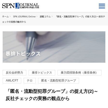
ホーム
SPN JOURNAL Online
連載コラム
「匿名・流動型犯罪グループ」の捉え方(2)～反社チ
ェックの実務の観点から
暴排トピックス
反社会的勢力
暴排トピックス
暴力団排除条例（暴排条例）
AML/CFT
テロ
匿名・流動型犯罪グループ
「匿名・流動型犯罪グループ」の捉え方(2)～
反社チェックの実務の観点から