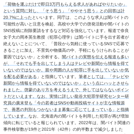
「荷物を運ぶだけで即日3万円もらえる求人があればやりたいか」
という質問に対し、「そう思う」「ややそう思う」との回答は計
20.7%に上った
といいます。同庁は、このような求人は闇バイトの
可能性が高いと注意を喚起、高校や大学での啓発活動や闇バイトの
SNS投稿に削除要請をするなど対応を強化しています。報道で奈良
女子大の岡本英生教授（犯罪心理学）は闇バイトに手を出す若者が
絶えないことについて、「普段から気軽に使っているSNSで応募で
きることに加え、不景気や物価高の中、手軽にもうけられることが
要因ではないか」と分析する。
闇バイトの実態を伝える報道も多い
が、「それでも手を出してしまう人はテレビや新聞から情報を得て
いないのではないか。親や周囲の人が犯罪に手を出していないか気
を配る必要がある
」と指摘しています。
筆者としては、「テレビや
新聞から情報を得ていないのではないか」という点にハッとさせら
れました。啓蒙のあり方を考えるうえで、外してはならないポイン
トだといえます。なお、実情に詳しい龍谷大犯罪学研究センター研
究員の廣末登も「今の若者はSNSや動画投稿サイトが主な情報源
で、善悪の判別もつかないまま募集に応じてしまっている」と指摘
しています。
なお、北海道内の闇バイトを利用した犯罪が再び増加
傾向に転じていると報じられています。2022年は、闇バイト関連の
事件検挙数が19件と2021年（42件）の約半数まで減少しました