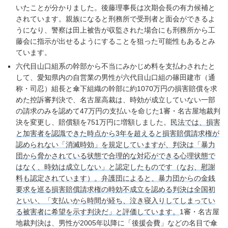
いたことが分かりました。後藤理事長は次期会長の有力候補と
されています。親族になると刑務所で受刑者と面会ができるよ
うになり、警察は田上被告が収監された場合にも刑務所から工
藤会に指示が出せるようにすることを狙った可能性もあるとみ
ています。
六代目山口組系の幹部から不当にみかじめ料を支払わされたと
して、愛知県内の自営業の男性が六代目山口組の篠田建市（通
称・司忍）組長と傘下組織の幹部に約1070万円の損害賠償を求
めた控訴審判決で、名古屋高裁は、時効が成立していない一部
の請求のみを認めて47万円の支払いを命じた1審・名古屋地裁判
決を変更し、賠償額を751万円に増額しました。
民法では、損害
と加害者を認識できた時点から3年を超えると損害賠償請求権が
認められない「消滅時効」を規定していますが、判決は「暴力
団から脅かされている状態で合理的な対応ができる心理状態で
はなく、時効は成立しない」と認定したものです（なお、慰謝
料も認定されています）。弁護団によると、暴力団からの金銭
要求を巡る損害賠償請求権の時効不成立を認める判決は全国初
といい、「支払いから時間が経ち、泣き寝入りしてしまってい
る被害者に希望を示す判決だ」と評価しています。
1審・名古屋
地裁判決は、男性が2005年以降に「後援会費」などの名目で傘