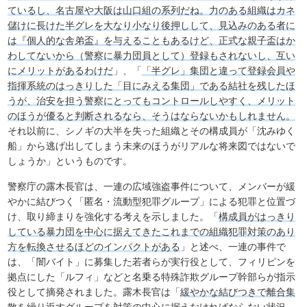
ているし、名古屋や大阪は山口組の系列だね。力のある組織はカネ
儲けに長けた半グレを大なり小なり後押しして、見込みのある者に
は『個人的な舎弟盃』を与えることもあるけど、正式な親子盃はか
わしてないから（警察に暴力団員として）登録もされないし、互い
にメリットがあるわけだ
」、「
「半グレ」集団と違って登録会員や
指揮系統のはっきりした「目にみえる集団」である結社を残したほ
うが、治安を担う警察にとってもコントロールしやすく、メリット
のほうが優ると判断されるなら、そうはならないかもしれません。
それ以前に、シノギの大半を失った組織とその構成員が「沈みゆく
船」から逃げ出してしまう未来のほうがリアルな将来図ではないで
しょうか」というものです。
警察庁の露木長官は、一連の広域強盗事件について、メンバーが緩
やかに結びつく「匿名・流動型犯罪グループ」による犯罪と位置づ
け、取り締まりを強化する考えを示しました。「
構成員がはっきり
している暴力団を中心に据えてきたこれまでの組織犯罪対策のあり
方を転換させるほどのインパクトがある
」と述べ、一連の事件で
は、「闇バイト」に募集した若者らが実行役として、フィリピンを
拠点にした「ルフィ」などと名乗る特殊詐欺グループ幹部らが指示
役として摘発されました。露木長官は「
緩やかな結びつきで離合集
散を繰り返すグループを対策の中心に据えなければならない状況