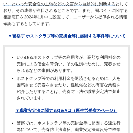
い」といった安全性の主張などの文言から自動的に判断する
として
おり、その成果が注目されるところです。また、闇バイトに関する
相談窓口を2024年1月中に設置して、ユーザーから提供される情報
確認もするとしています。
▼警察庁 ホストクラブ等の売掛金等に起因する事件等について
いわゆるホストクラブ等の利用客が、高額な利用料金の
売掛による借金を背負い、その返済のために、売春させ
られるなどの事例があります。
ホストクラブ等での利用料金を返済させるために、人を
困惑させて売春をさせたり、性風俗などの有害な業務を
紹介したりすることは、売春防止法や職業安定法で禁止
されています。
▼職業安定法に関するQ＆Aは（厚生労働省のページ）
警察では、ホストクラブ等の売掛金等に起因する違法行
為について、売春防止法違反、職業安定法違反等で検挙