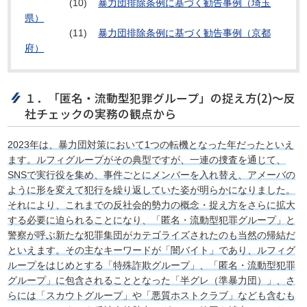
(10)
暴力団排除条例に基づく勧告事例（埼玉
県）
(11)
暴力団排除条例に基づく勧告事例（京都
府）
１．「匿名・流動型犯罪グループ」の捉え方(2)～反
社チェックの実務の観点から
2023年は、暴力団対策において1つの転機となった年だったといえ
ます。ルフィグループがその典型ですが、一連の捜査を通じて、
SNSで実行役を集め、事件ごとにメンバーを入れ替え、アメーバの
ように形を変えて犯行を繰り返していた姿が明らかになりました。
それにより、これまでの反社会的勢力の概念・捉え方をさらに拡大
する必要に迫られることになり、「匿名・流動型犯罪グループ」と
警察が呼ぶ新たな犯罪集団がカテゴライズされたのも当然の帰結だ
といえます。その主なキーワードが「闇バイト」であり、ルフィグ
ループをはじめとする「特殊詐欺グループ」、「匿名・流動型犯罪
グループ」に包含されることとなった「半グレ（準暴力団）」、さ
らには「スカウトグループ」や「悪質ホストクラブ」なども含むも