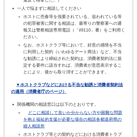
一人で悩まずに相談してください
ホストに売春等を強要されている、追われている等
の犯罪被害に関する相談は、最寄りの警察署への通
報又は警察相談専用電話（「♯9110」番）をご利用く
ださい。
なお、ホストクラブ等において、好意の感情を不当
に利用した契約（いわゆるデート商法）など、不当
な勧誘により締結された契約は、消費者契約法に規
定する要件に該当すれば、消費者が意思表示するこ
とにより、後から取り消すことができます。
▼ホストクラブなどにおける不当な勧誘と消費者契約法
の適用（消費者庁のページ）
関係機関の相談窓口は以下のとおりです。
どこに相談して良いか分からない方や困難な問題
を抱え福祉的支援が必要な場合の相談各都道府県の
婦人相談所
ホストクラブ等との契約などにおける消費者トラブ