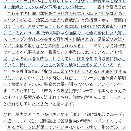
い。メンバーはSNSなどを通じて緩くつながり、離合集散を繰り返
す。組織としての外縁が不明確なのが特徴だ
」、「露木康浩長官は
「
これまでの組織犯罪対策のあり方を根本から転換させるほどのイ
ンパクトがある。治安上の重大な脅威だ
」と危機感を示す。
警察内
部で「匿流」と略称するこうした集団は、国内各地の大都市で暗躍
しているという。典型が特殊詐欺や強盗で、社会問題化した悪質ホ
ストクラブの背後に存在する可能性も指摘される。風俗業や違法カ
ジノ、薬物の取引などとの関係も疑われる」
、「警察庁は
特殊詐欺
などによる犯罪収益が、風俗などの事業にまわっていることも想
定。お金の流れを追跡し、押さえていく捜査を都道府県警に指示し
ている。特にグループ上位の幹部の検挙に重点を置いている
。た
だ、ある捜査幹部は「
収益は現金でやりとりされるため追跡は容易
でない
」と明かす。法令を有効に駆使し、グループの全体像を解明
して検挙できるのか。警察の力量が問われている」というもので
す。この記事には、「匿名・流動型犯罪グループ」を考えるうえで
のすべての要素が盛り込まれており、読者の皆さんには、しっかり
と理解をしていただきたいと思います。
なお、暴力団と半グレを代表とする「匿名・流動型犯罪グループ」
の違いについては、週刊誌上で警察当局の幹部のコメントとして、
「
あるグループに所属していたとされていた人物が、別のグループ