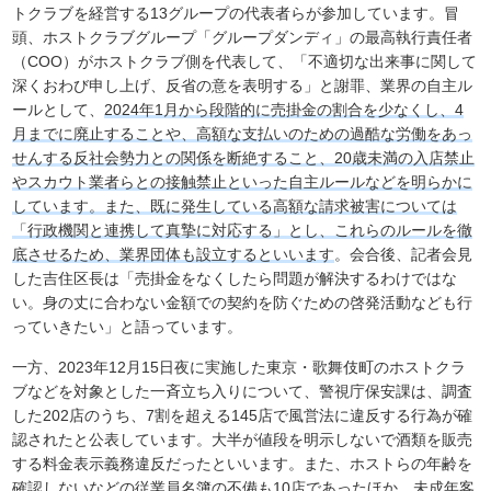
トクラブを経営する13グループの代表者らが参加しています。冒
頭、ホストクラブグループ「グループダンディ」の最高執行責任者
（COO）がホストクラブ側を代表して、「不適切な出来事に関して
深くおわび申し上げ、反省の意を表明する」と謝罪、業界の自主ル
ールとして、
2024年1月から段階的に売掛金の割合を少なくし、4
月までに廃止することや、高額な支払いのための過酷な労働をあっ
せんする反社会勢力との関係を断絶すること、20歳未満の入店禁止
やスカウト業者らとの接触禁止といった自主ルールなどを明らかに
しています。また、既に発生している高額な請求被害については
「行政機関と連携して真摯に対応する」とし、これらのルールを徹
底させるため、業界団体も設立するといいます
。会合後、記者会見
した吉住区長は「売掛金をなくしたら問題が解決するわけではな
い。身の丈に合わない金額での契約を防ぐための啓発活動なども行
っていきたい」と語っています。
一方、2023年12月15日夜に実施した東京・歌舞伎町のホストクラ
ブなどを対象とした一斉立ち入りについて、警視庁保安課は、調査
した202店のうち、7割を超える145店で風営法に違反する行為が確
認されたと公表しています。大半が値段を明示しないで酒類を販売
する料金表示義務違反だったといいます。また、ホストらの年齢を
確認しないなどの従業員名簿の不備も10店であったほか、未成年客