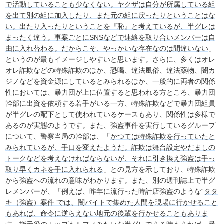
で活動していることも少なくない。ヤクザは自分が所属している組
を出て別の組に加入したり、また元の組に戻ったりということはな
い。出たり入ったりということを『恥』と考えているが、半グレは
まったく違う。事案ごとにSNSなどで連絡を取り合いメンバーは自
由に入れ替わる。だからこそ、やっかいな存在なのは間違いない
」
というのが最もイメージしやすいと思います。さらに、多くはオレ
オレ詐欺などの特殊詐欺のほか、恐喝、違法風俗、違法薬物、闇カ
ジノなどを資金源にしているとみられるほか、一般的に両者の関係
性においては、暴力団が上に位置すると思われる方ところ、暴力団
幹部に出資を依頼する若手がいる一方、特殊詐欺などで暴力団組員
が半グレの配下として使われているケースもあり、関係性は多様で
あるのが実態のようです。また、強盗事件を実行しているグループ
について、警察当局の幹部は、「
かつては特殊詐欺を行っていたと
みられているが、手口を変えたようだ。詐欺は舞台設定やだましの
トークなどを考えなければならないが、それに引き換え強盗は手っ
取り早くカネを手に入れられる
」との見方を示しており、特殊詐欺
から強盗への流れの意味がわかります。また、別の週刊誌上で半グ
レメンバーが、「例えば、昨年に流行った時計店強盗のような“
タタ
キ（強盗）案件”では、闇バイトで集めた人間を現場に行かせること
もあれば、命令に逆らえない地元の後輩を行かせることもありま