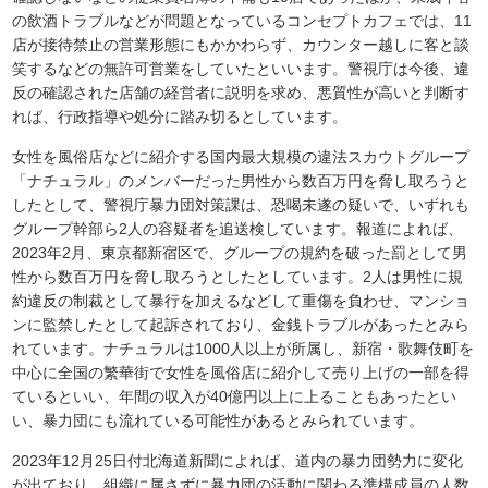
の飲酒トラブルなどが問題となっているコンセプトカフェでは、11
店が接待禁止の営業形態にもかかわらず、カウンター越しに客と談
笑するなどの無許可営業をしていたといいます。警視庁は今後、違
反の確認された店舗の経営者に説明を求め、悪質性が高いと判断す
れば、行政指導や処分に踏み切るとしています。
女性を風俗店などに紹介する国内最大規模の違法スカウトグループ
「ナチュラル」のメンバーだった男性から数百万円を脅し取ろうと
したとして、警視庁暴力団対策課は、恐喝未遂の疑いで、いずれも
グループ幹部ら2人の容疑者を追送検しています。報道によれば、
2023年2月、東京都新宿区で、グループの規約を破った罰として男
性から数百万円を脅し取ろうとしたとしています。2人は男性に規
約違反の制裁として暴行を加えるなどして重傷を負わせ、マンショ
ンに監禁したとして起訴されており、金銭トラブルがあったとみら
れています。ナチュラルは1000人以上が所属し、新宿・歌舞伎町を
中心に全国の繁華街で女性を風俗店に紹介して売り上げの一部を得
ているといい、年間の収入が40億円以上に上ることもあったとい
い、暴力団にも流れている可能性があるとみられています。
2023年12月25日付北海道新聞によれば、道内の暴力団勢力に変化
が出ており、
組織に属さずに暴力団の活動に関わる準構成員の人数