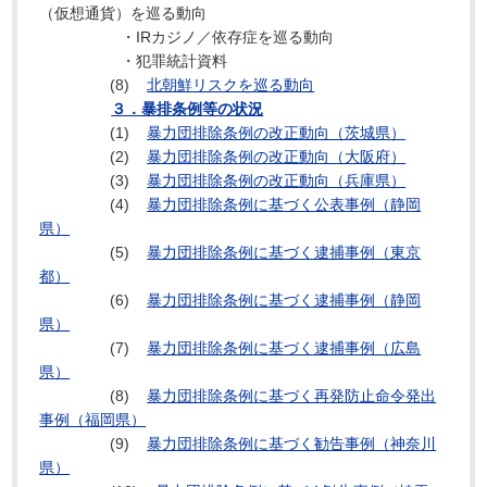
（仮想通貨）を巡る動向
・IRカジノ／依存症を巡る動向
・犯罪統計資料
(8)
北朝鮮リスクを巡る動向
３．暴排条例等の状況
(1)
暴力団排除条例の改正動向（茨城県）
(2)
暴力団排除条例の改正動向（大阪府）
(3)
暴力団排除条例の改正動向（兵庫県）
(4)
暴力団排除条例に基づく公表事例（静岡
県）
(5)
暴力団排除条例に基づく逮捕事例（東京
都）
(6)
暴力団排除条例に基づく逮捕事例（静岡
県）
(7)
暴力団排除条例に基づく逮捕事例（広島
県）
(8)
暴力団排除条例に基づく再発防止命令発出
事例（福岡県）
(9)
暴力団排除条例に基づく勧告事例（神奈川
県）