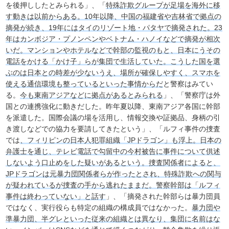
を後押ししたとみられる」、「
特殊詐欺グループが足場を海外に移
す動きは以前からある。10年以降、中国の福建省や吉林省で拠点の
摘発が続き、19年にはタイのリゾート地・パタヤで摘発された。23
年はカンボジア・プノンペンやベトナム・ハノイなどで摘発が相次
いだ。マンションやホテルなどで幹部の監視のもと、日本にうその
電話をかける「かけ子」らが集団で生活していた。こうした国を選
ぶのは日本との時差が少ないうえ、場所が確保しやすく、スマホを
使える通信環境も整っているといった事情からだ
と警察はみてい
る。
今も東南アジアなどに拠点があるとみられる
」、「警察庁は外
国との連携強化に動きだした。昨年夏以降、東南アジア各国に幹部
を派遣した。国際会議の場を活用し、情報交換や証拠品、身柄の引
き渡しなどでの協力を要請してきたという」、「ルフィ事件の捜査
では
、フィリピンの日本人犯罪組織「JPドラゴン」も浮上。日本の
弁護士を通じ、テレビ電話で勾留中の今村被告に事件について供述
しないよう口止めをした疑いがあるという。捜査関係者によると、
JPドラゴンは元暴力団関係者らが作ったとされ、特殊詐欺への関与
が疑われているが捜査の手から逃れたままだ。警察幹部は「ルフィ
事件は終わっていない」と話す
」、「摘発された幹部らは暴力団員
ではなく、実行役らも特定の組織の構成員ではなかった。
暴力団や
準暴力団、半グレといった従来の組織とは異なり、集団に名前はな