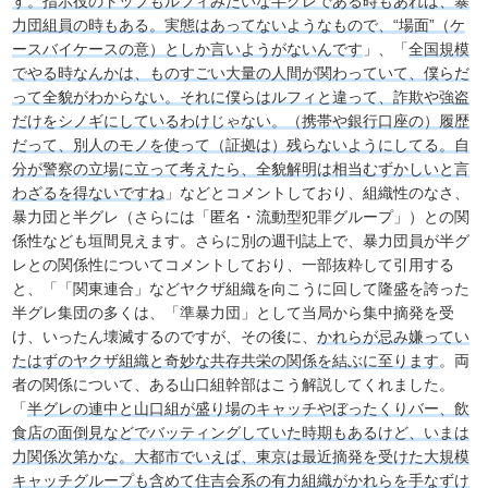
す。指示役のトップもルフィみたいな半グレである時もあれば、暴
力団組員の時もある。実態はあってないようなもので、“場面”（ケ
ースバイケースの意）としか言いようがないんです
」、「
全国規模
でやる時なんかは、ものすごい大量の人間が関わっていて、僕らだ
って全貌がわからない。それに僕らはルフィと違って、詐欺や強盗
だけをシノギにしているわけじゃない。（携帯や銀行口座の）履歴
だって、別人のモノを使って（証拠は）残らないようにしてる。自
分が警察の立場に立って考えたら、全貌解明は相当むずかしいと言
わざるを得ないですね
」などとコメントしており、組織性のなさ、
暴力団と半グレ（さらには「匿名・流動型犯罪グループ」）との関
係性なども垣間見えます。さらに別の週刊誌上で、暴力団員が半グ
レとの関係性についてコメントしており、一部抜粋して引用する
と、「「関東連合」などヤクザ組織を向こうに回して隆盛を誇った
半グレ集団の多くは、「準暴力団」として当局から集中摘発を受
け、いったん壊滅するのですが、その後に、
かれらが忌み嫌ってい
たはずのヤクザ組織と奇妙な共存共栄の関係を結ぶに至ります
。両
者の関係について、ある山口組幹部はこう解説してくれました。
「
半グレの連中と山口組が盛り場のキャッチやぼったくりバー、飲
食店の面倒見などでバッティングしていた時期もあるけど、いまは
力関係次第かな。大都市でいえば、東京は最近摘発を受けた大規模
キャッチグループも含めて住吉会系の有力組織がかれらを手なずけ