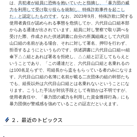
は、
共犯者が組員に恐怖を抱いていたと指摘し、「暴力団の威
力を利用して受け取り役らを統制し、特殊詐欺事件を起こし
た」と認定したものです
。なお、2023年9月、特殊詐欺に関する
使用者責任が認められる事態を危惧してか、六代目山口組本部
からある通達が出されています。組員に対し警察で取り調べを
受けた際、作成された供述調書に自分の所属組織として六代目
山口組の名前がある場合、それに対して署名、押印を行わず、
拒否するようにというものです。供述調書に六代目山口組○○組
傘下△△組とあれば署名を拒絶し、△△組と訂正してもらえと
いうことであり、「この通達だと、六代目山口組と名乗れるの
は100名足らずで、司組長から盃をもらっている者のみになりま
す。六代目山口組の名簿に名前が載る二次団体の組の幹部たち
でも、組長以外は六代目山口組とは名乗れないということにな
ります。こうした手法が対抗手段として有効かは不明ですが、
使用者責任や、「暴力団の威力を利用した資金獲得行為」にも
暴力団側が警戒感を強めていることの証左だといえます。
２．最近のトピックス