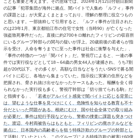
ことも重要と考えます。その意味では、2024年1月12日付朝日新聞
の記事「犯罪集団が海外に拠点、闇バイトで人集め 「ルフィ」事件
の課題とは」が大変よくまとまっており、理解の整理に役立つもの
と思います。一部抜粋して引用すると、「ルフィ事件が注目された
のは23年1月、東京都狛江市の住宅で女性（当時90）が亡くなった
強盗致死事件だった。直後に約2700キロ離れたフィリピンの収容所
にいるグループ幹部らの関与の疑いが浮上。20歳前後の若者らが指
示を受け、人命を奪うまでに至った事件は社会に衝撃を与えた」、
「事件の特徴の一つが「闇バイト」だ。警視庁によると、一連の事
件では実行役などとして18～64歳の男女44人が逮捕され、うち7割
超が20代以下。その多くが、高額な日当などをうたいSNSで募る闇
バイトに応じ、各地から集まっていた。指示役に実家の住所などを
把握され、脅され抜け出せなかったケースもあった。報酬を全く得
られなかった実行役も多く、警視庁幹部は「切り捨てられる駒」だ
と指摘する」、「
若者がアルバイト感覚で闇バイトに応じる背景に
は、望むような仕事を見つけにくく、危険性を知らせる教育も不十
分だといった問題がある。根絶にむけ、国や社会全体での取り組み
が必要だ。事件は犯行手段などから、警察の捜査に課題も突きつけ
た。渡辺、今村両被告らはもともと、フィリピンの廃ホテルなどを
拠点に、日本国内の高齢者らを狙う特殊詐欺のグループの幹部とし
て活動していたという。このグループによる特殊詐欺の被害は60億