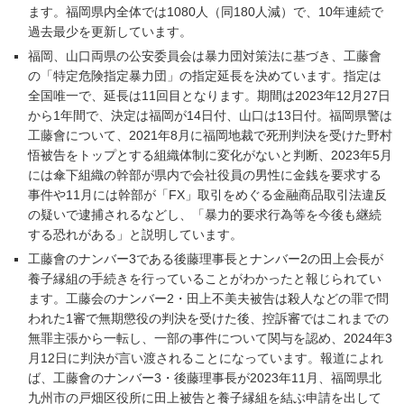
ます。福岡県内全体では1080人（同180人減）で、10年連続で
過去最少を更新しています。
福岡、山口両県の公安委員会は暴力団対策法に基づき、工藤會
の「特定危険指定暴力団」の指定延長を決めています。指定は
全国唯一で、延長は11回目となります。期間は2023年12月27日
から1年間で、決定は福岡が14日付、山口は13日付。福岡県警は
工藤會について、2021年8月に福岡地裁で死刑判決を受けた野村
悟被告をトップとする組織体制に変化がないと判断、2023年5月
には傘下組織の幹部が県内で会社役員の男性に金銭を要求する
事件や11月には幹部が「FX」取引をめぐる金融商品取引法違反
の疑いで逮捕されるなどし、「暴力的要求行為等を今後も継続
する恐れがある」と説明しています。
工藤會のナンバー3である後藤理事長とナンバー2の田上会長が
養子縁組の手続きを行っていることがわかったと報じられてい
ます。工藤会のナンバー2・田上不美夫被告は殺人などの罪で問
われた1審で無期懲役の判決を受けた後、控訴審ではこれまでの
無罪主張から一転し、一部の事件について関与を認め、2024年3
月12日に判決が言い渡されることになっています。報道によれ
ば、工藤會のナンバー3・後藤理事長が2023年11月、福岡県北
九州市の戸畑区役所に田上被告と養子縁組を結ぶ申請を出して