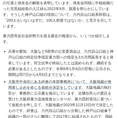
の引退と侠友会の解散を表明しています。侠友会同様に中核組織だ
った宅見組組長の入江禎も2022年9月、脱退を明らかにしていま
す。そうした神戸山口組の現状について、六代目山口組系幹部は、
「200人もいないはずだ。100人前後ではないか」と見方を示して
います。
暴力団等反社会的勢力を巡る最近の報道から、いくつか紹介しま
す。
兵庫や愛知、大阪など9府県の公安委員会は、六代目山口組と神
戸山口組の特定抗争指定暴力団への指定を3カ月間延長すると発
表しています。対立抗争が終結したとは認められず、継続する
必要があるとしたものです。令和6年1月4日の官報に公示され、
期間は同7日から4月6日までとなります。
大阪市中央区にある絆會の本部事務所について、大阪地裁が使
用差し止めを命じる仮処分決定をしています
。大阪地裁の執行
官が、事務所に公示書を掲示しています。近隣住民らの委託を
受けた大阪府暴力追放推進センターが、暴力団対策法に基づい
て仮処分を申し立て、大阪地裁が2023年12月13日付で決定した
ものです。絆會は、六代目山口組から分裂した神戸山口組傘下
組織の一部がさらに離脱して2017年に結成されたもので、両組