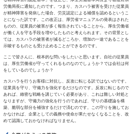
労働局長に通知したのです。つまり、カスハラ被害を受けた従業員
が精神障害を発病した場合、労災認定による補償を認めるというこ
とになった訳です。この改正は、厚労省マニュアルの発表はされた
ものの、従業員の被害が多く報告されていることから、厚生労働省
が働く人を守る手段を増やしたものと考えられます。その背景とし
ては、カスハラの被害者が減るどころか、増加の一途であることを
示唆するものとも受け止めることができるのです。
ここで皆さんに、根本的な問いをしたいと思います。自社の従業員
は、厚生労働省が守ってくれるものなのでしょうか？では会社は何
をしているのでしょうか？
カスハラを行うお客様に対抗し、反攻に転じる訳ではないのです。
従業員を守り、守備力を強化するだけなのです。反攻に転じるので
あれば、緻密な戦略を講じていく必要があり、これは難しい対処と
なりますが、守備力の強化を行うのであれば、守りの基礎論を構
築、脆弱な部分を補強するだけで済むのです。この守りを施してお
かなければ、企業としての義務や使命が果たせなくなることを、改
めて認識しておかなければなりません。