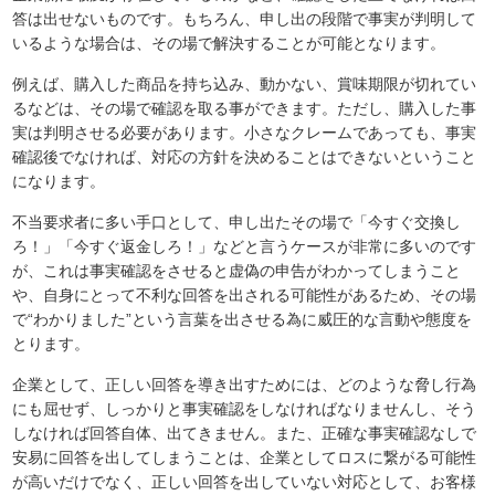
答は出せないものです。もちろん、申し出の段階で事実が判明して
いるような場合は、その場で解決することが可能となります。
例えば、購入した商品を持ち込み、動かない、賞味期限が切れてい
るなどは、その場で確認を取る事ができます。ただし、購入した事
実は判明させる必要があります。小さなクレームであっても、事実
確認後でなければ、対応の方針を決めることはできないということ
になります。
不当要求者に多い手口として、申し出たその場で「今すぐ交換し
ろ！」「今すぐ返金しろ！」などと言うケースが非常に多いのです
が、これは事実確認をさせると虚偽の申告がわかってしまうこと
や、自身にとって不利な回答を出される可能性があるため、その場
で“わかりました”という言葉を出させる為に威圧的な言動や態度を
とります。
企業として、正しい回答を導き出すためには、どのような脅し行為
にも屈せず、しっかりと事実確認をしなければなりませんし、そう
しなければ回答自体、出てきません。また、正確な事実確認なしで
安易に回答を出してしまうことは、企業としてロスに繋がる可能性
が高いだけでなく、正しい回答を出していない対応として、お客様