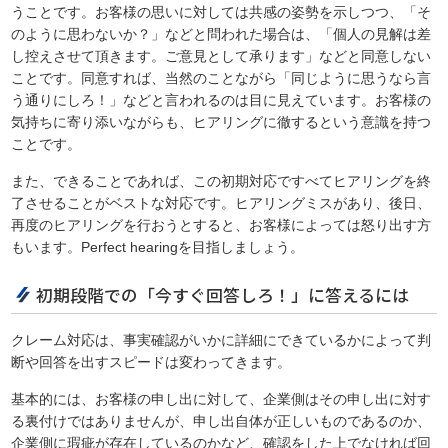
うことです。お客様の思いに対しては共感の姿勢を示しつつ、「そ
のように思わないか？」などと問われた場合は、「個人の見解は差
し控えさせて頂きます。ご意見として承ります」などと同意しない
ことです。同意すれば、当然のことながら「同じように思うなら言
う通りにしろ！」などと言われるのは目に見えています。お客様の
気持ちに寄り添いながらも、ヒアリングに徹するという意識を持つ
ことです。
また、できることであれば、この初期対応ですべてヒアリングを終
了させることがベストな対応です。ヒアリングミスがあり、後日、
再度のヒアリングを行おうとすると、お客様によっては怒り出す方
もいます。Perfect hearingを目指しましょう。
初期段階での「今すぐ回答しろ！」に答えるには
クレーム対応は、事実確認がいかに詳細にできているかによって判
断や回答を出すスピードは変わってきます。
基本的には、お客様の申し出に対して、企業側はその申し出に対す
る裏付けではありませんが、申し出自体が正しいものであるのか、
企業側に瑕疵が存在しているのかなど、確認をした上でなければ回