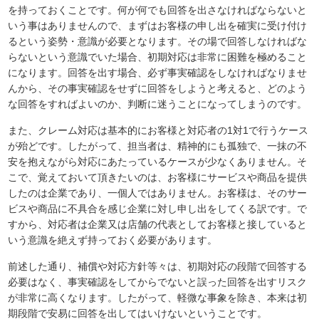
を持っておくことです。何が何でも回答を出さなければならないと
いう事はありませんので、まずはお客様の申し出を確実に受け付け
るという姿勢・意識が必要となります。その場で回答しなければな
らないという意識でいた場合、初期対応は非常に困難を極めること
になります。回答を出す場合、必ず事実確認をしなければなりませ
んから、その事実確認をせずに回答をしようと考えると、どのよう
な回答をすればよいのか、判断に迷うことになってしまうのです。
また、クレーム対応は基本的にお客様と対応者の1対1で行うケース
が殆どです。したがって、担当者は、精神的にも孤独で、一抹の不
安を抱えながら対応にあたっているケースが少なくありません。そ
こで、覚えておいて頂きたいのは、お客様にサービスや商品を提供
したのは企業であり、一個人ではありません。お客様は、そのサー
ビスや商品に不具合を感じ企業に対し申し出をしてくる訳です。で
すから、対応者は企業又は店舗の代表としてお客様と接していると
いう意識を絶えず持っておく必要があります。
前述した通り、補償や対応方針等々は、初期対応の段階で回答する
必要はなく、事実確認をしてからでないと誤った回答を出すリスク
が非常に高くなります。したがって、軽微な事象を除き、本来は初
期段階で安易に回答を出してはいけないということです。