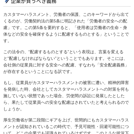
企業が負うべき義務
カスタマーハラスメント、労働者の保護、このキーワードから出て
くるのが、労働契約法の第5条に明記された「労働者の安全への配
慮」です。この第5条を要約すると、「使用者は労働者の生命・身
体などの安全を確保するように配慮するものとする」ということで
す。
この法令の、“配慮するものとする”という表現は、言葉を変える
と“配慮しなければならない”ということでもあります。そこには、
会社側の従業員に対する安全への配慮、すなわち「安全配慮義務」
が存在するということになる訳です。
もし、従業員がカスタマーハラスメントの被害に遭い、精神的障害
を発病した時、会社としてカスタマーハラスメントへの対策を何も
施していない状態であった場合、労使間の訴訟に発展したとした
ら、果たして従業員への安全な配慮はされていたと考えられるので
しょうか。
厚生労働省が第二段階にギアを上げ、世間的にもカスタマーハラス
メントが認知されているこの時代で、予見可能性・回避可能性につ
いて、どこの企業でも認識されているはずです。このような状況下