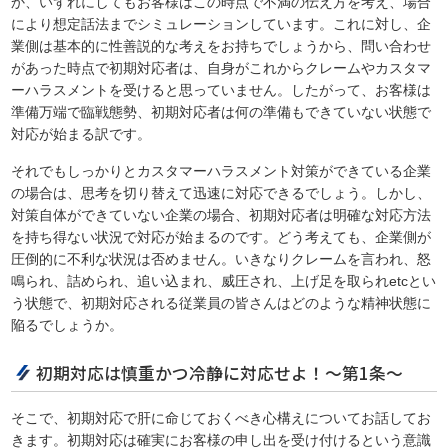
か、いずれにしてもお客様はこの時点で不満の伝え方を考え、場合
により想定話法までシミュレーションしています。これに対し、企
業側は基本的に性善説的な考えをお持ちでしょうから、問い合わせ
があった時点で初期対応者は、自身がこれからクレームやカスタマ
ーハラスメントを受けると思っていません。したがって、お客様は
準備万端で臨戦態勢、初期対応者は何の準備もできていない状態で
対応が始まる訳です。
それでもしっかりとカスタマーハラスメント対策ができている企業
の場合は、思考を切り替えて迅速に対応できるでしょう。しかし、
対策自体ができていない企業の場合、初期対応者は明確な対応方法
を持ち得ない状況で対応が始まるのです。どう考えても、企業側が
圧倒的に不利な状況は否めません。いきなりクレームを言われ、怒
鳴られ、詰められ、追い込まれ、威圧され、上げ足を取られetcとい
う状態で、初期対応される従業員の皆さんはどのような精神状態に
陥るでしょうか。
初期対応は慎重かつ冷静に対応せよ！～第1条～
そこで、初期対応で肝に命じておくべき心構えについてお話してお
きます。初期対応は確実にお客様の申し出を受け付けるという意識