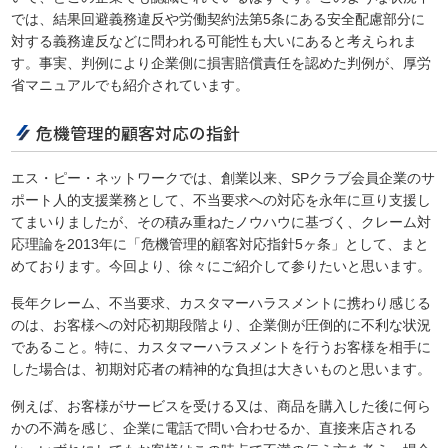
では、結果回避義務違反や労働契約法第5条にある安全配慮部分に
対する義務違反などに問われる可能性も大いにあると考えられま
す。事実、判例により企業側に損害賠償責任を認めた判例が、厚労
省マニュアルでも紹介されています。
危機管理的顧客対応の指針
エス・ピー・ネットワークでは、創業以来、SPクラブ会員企業のサ
ポート人的支援業務として、不当要求への対応を永年に亘り支援し
てまいりましたが、その積み重ねたノウハウに基づく、クレーム対
応理論を2013年に「危機管理的顧客対応指針5ヶ条」として、まと
めております。今回より、徐々にご紹介して参りたいと思います。
長年クレーム、不当要求、カスタマーハラスメントに携わり感じる
のは、お客様への対応初期段階より、企業側が圧倒的に不利な状況
であること。特に、カスタマーハラスメントを行うお客様を相手に
した場合は、初期対応者の精神的な負担は大きいものと思います。
例えば、お客様がサービスを受ける又は、商品を購入した後に何ら
かの不満を感じ、企業に電話で問い合わせるか、直接来店される