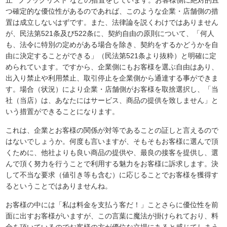
止”“ブラックリスト”などの措置をしています。お客様側に絶対的且
つ確定的な優位性があるのであれば、このような企業・店舗側の措
置は成立しないはずです。また、法律論を説くわけではありません
が、民法第521条及び522条に、契約自由の原則について、「何人
も、法令に特別の定めがある場合を除き、契約をするかどうかを自
由に決定することができる」（民法第521条より抜粋）と明確に定
められています。ですから、企業側にもお客様を選ぶ自由はあり、
出入り禁止や利用禁止、取引停止を企業側から通達する事ができま
す。場合（状況）により企業・店舗側がお客様を取捨選択し、「当
社（当店）は、あなたにはサービス、商品の提供を致しません」と
いう措置ができることになります。
これは、企業とお客様の関係が対等であることの証しと言えるので
はないでしょうか。何度も言いますが、そもそもお客様に選んで頂
くために、他社よりも良い商品の提供や、最良の接客を提供し、選
んで頂く努力を行うことで利用する魅力をお客様に訴求します。決
して不当な要求（値引き等も含む）に応じることでお客様を獲得す
るということではありませんね。
お客様の中には「私は料金を支払う客だ！」ことさらに優位性を前
面に出すお客様がいますが、この言葉に魔法が掛けられており、料