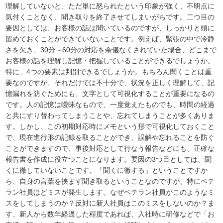
理解していないと、ただ単に怒られたという印象が強く、不明点に
気付くことなく、聞き取りを終了させてしまいがちです。二つ目の
要因としては、お客様の話は聞いているのですが、しっかりと頭に
留めておくことができていないことです。例えば、緊張の中で冷静
さを欠き、30分～60分の対応を余儀なくされていた場合、どこまで
お客様の話を理解し記憶・把握していることができるでしょうか。
特に、4つの要素は判別できるでしょうか。もちろん聞くことは重
要なのですが、それだけでは不十分で、状況を正しく理解して、記
憶漏れを防ぐためにも、文字として可視化することが重要になるの
です。人の記憶は曖昧なもので、一度覚えたものでも、時間の経過
と共にすり替わってしまうことや、忘れてしまうことが多くありま
す。しかし、この初期対応時にメモという形で可視化しておくこと
で、現在進行形の記録を取ることができ、誤解や忘れることを防ぐ
ことができますので、事後対応として行なう報告などにも、正確な
報告書を作成に役立つことになります。要因の3つ目としては、聞
くに徹していないことです。「聞くに徹する」ということですか
ら、自身の言葉を挟まず聞き取るということなのですが、特にベテ
ラン社員ほどミスが発生します。なぜベテラン社員がこのようなミ
スをしてしまうのか？反対に新人社員はこのミスをしないのか？ま
す、新人から数年経過した程度であれば、入社時に研修などで「お