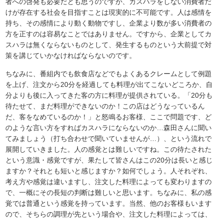
者への啓発も必要だとも思うのですが、カスハラをしない消費者だ
けが存在する社会を目指すことは現実的に不可能です。人は感情を
持ち、その感情により動く動物ですし、企業より数が多い消費者の
方を正すのは容易なことではありません。ですから、企業としてカ
スハラは無くならないものとして、発生するものという大前提で対
策を講じていかなければならないのです。
ちなみに、番組内でも飲食店などでもよくあるクレームとして例題
を上げ、注文から20分を経過しても料理が出てこないどころか、自
分よりも後に入ってきた客の方に料理が提供されている。「20分も
待たせて、まだ料理ができないのか！この店はどうなっているん
だ、客をなめているのか！」と怒鳴るお客様、ここで問題です、ど
のような言い方をすればカスハラにならないのか…森田さんに聞い
てみましょう（打ち合わせで聞いていませんが…）、という流れで
展開していきました。人の感覚とは難しいですね。この待たされた
という意識・感覚ですが、果たして皆さんはこの20分は長いと感じ
ますか？それとも短いと感じますか？如何でしょう。人それぞれ、
考え方や感覚は違いますし、注文した料理によっても変わりますの
で、一概にその長短の判断は難しいと思います。ちなみに、私の感
覚では普通という感覚を持っています。当然、他のお客様もいます
ので、そちらの調理が先という場合や、注文した料理によっては、