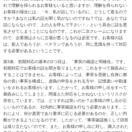
れで理解を得られるお客様もいると思いますが、理解を得られない
お客様の場合には、「今、私が話しているのに、どうして遮るので
すか？あなたは私の話を聞く気がないのですね？では、あなたでは
話にならないので、上の人を呼んで下さい！」という具合に話を悪
化させてしまうことになるのです。これが二次クレームになります
ので、企業側はさらに立場が悪くなるのは必至です。お客様の話
は、新人であろうが、ベテランであろうが、同じ意識を持って対応
する必要があるということです。
第3条、初期対応の基本の2つ目は、「事実の確認と明確化」です。
初期対応でお客様の話を聞き取りましたが、これをすべて鵜呑みに
することはできません。お客様によっては、事実を歪曲し自身に都
合の良い事実を構成し、虚偽の申告をされる方や、記憶違いや勘違
いをされるお客様がいます。したがって、お客様の申し出をすべて
鵜呑みにしてしまうと、間違えた対応をしかねないというリスクが
存在しています。では、どうすれば良いのか？お客様の申し出が正
しいものであるか、社内的に事実確認を行なう必要があります。こ
れにより、何が真実であり要求に応じる必要があるのか、正しい判
断ができるようになるのです。したがって、“事実確認無くして回答
は成り立たない”のです。また、お客様の申し出に対し、購入された