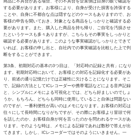
商品に不具合がある場合、その不具合を企業側は自身の眼で確認を
する必要があります。お客様により、自身が受けた損害を誇張する
ことや、自身に不都合な点は隠すなどのケースもありますので、お
客様の申告を聞いておき、対象となる商品をしっかりと確認する必
要があります。また、購入した商品を持ち帰り、ご自宅を汚損させ
たというケースも多々ありますが、こちらもその事実をしっかりと
確認する必要があります。このような事実確認がしっかりとできて
いれば、お客様の申し出と、自社内での事実確認を比較した上で判
断をすることができます。
第3条、初期対応の基本の3つ目は、「対応時の記録と共有」になり
ます。初期対応時において、お客様との対応を記録化する必要があ
り、前述の通り記憶だけでは正確性に欠けることになります。そこ
で、記録の方法としてICレコーダーや携帯電話などによる音声記録
と、シンプルにメモによる可視化とでは、どちら好ましいのでしょ
うか。もちろん、どちらも同時に使用していること自体は問題ない
のですが、一番利便性が高いのはメモになります。お客様の対応は
往々にして長時間になりがちですが、その際にお客様より冒頭で何
を話したのか、お客様自身が何を言ったのかを問われるケースがあ
ります。そのような時は、メモによる記録であれば数秒で答えが出
てきます。しかし、ICレコーダーではそのようにいきません。一