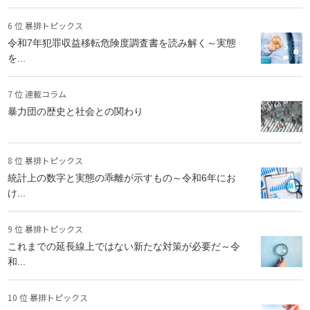
6 位 暴排トピックス
令和7年犯罪収益移転危険度調査書を読み解く～実態
を...
7 位 連載コラム
暴力団の歴史と社会との関わり
8 位 暴排トピックス
統計上の数字と実態の乖離が示すもの～令和6年にお
け...
9 位 暴排トピックス
これまでの延長線上ではない新たな対策が必要だ～令
和...
10 位 暴排トピックス