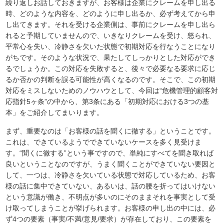
繰り返しお話しておきますが、お客様は企業にクレームを申し出る
時、どのような内容を、どのように申し出るか、必ず考えてから申
し出てきます。それを受ける企業側は、事前にクレームを申し出ら
れると予期していませんので、いきなりクレームを受け、怒られ、
平常心を失い、冷静さを欠いた状態で初期対応を行なうことになり
がちです。そのような状況で、果たしてしっかりとした対応ができ
るでしょうか。この対応を失敗すると、後々で必要なる要求に応じ
るか否かの判断を誤る可能性が高くなるのです。そこで、この初期
対応をミスしないためのノウハウとして、今回は“危機管理的顧客対
応指針5ヶ条”の中から、第3条にある「初期対応における3つの基
本」をご紹介してまいります。
まず、重要なのは「お客様の話を聞くに徹する」ということです。
これは、できているようでできていないケースを多く見受けま
す。“聞くに徹する”という事ですので、単純にすべてを聞き取れば
良いということなのですが、うまく聞くことができていない要因と
して、一つは、冷静さを欠いている状態で対応しているため、お客
様の話に集中できていない、あるいは、話の腰を折ってはいけない
という意識が働き、不明点が多いのにそのままそれを事実として受
け取ってしまうことが挙げられます。お客様の申し出の中には、必
ず4つの要素（事実/不満/意見/要求）が存在しており、この要素を