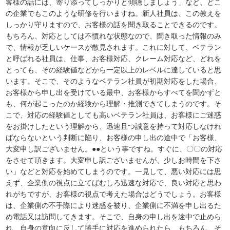
客様の話には、寄り添ってしっかりと傾聴しましょう」など、どこ
の企業でもこのような研修を行いますね。新人社員は、この教えを
しっかり守りますので、お客様の話を聞き取ることできるのです。
もちろん、対応としては不慣れな状態なので、聞き取った情報のみ
で、情報が乏しいケースが散見されます。これに対して、ベテラン
と呼ばれる社員は、仕事、お客様対応、クレーム対応など、どれを
とっても、その経験値などから一定以上のレベルに達していると思
います。そこで、そのようなベテラン社員が初期対応をした場合、
お客様から申し出を受けている最中、お客様からすべてを聞かずと
も、何が起こったのか経験から理解・推測できてしまうのです。そ
こで、対応の経験値としても高いベテラン社員は、お客様にご迷惑
をお掛けしたという理解から、迅速且つ誠意を持って対応しなけれ
ばならないという判断に陥り、お客様の申し出の途中で「お客様、
大変申し訳ございません。●●という事ですね。すぐに、〇〇の対応
をさせて頂きます。大変申し訳ございませんが、少しお時間を下さ
い」などと対応を始めてしまうのです。一見して、悪い対応には思
えず、企業側の視点に立てばむしろ迅速な対応で、良い対応と思わ
れがちですが、お客様の視点で考えた場合はどうでしょう。お客様
は、企業側の不手際により迷惑を被り、企業側に不満を申し出るた
め電話又は訪問してきます。そこで、自身の申し出を途中で止めら
れ、自身の意向に反して勝手に対応を進められたら…もちろん、そ