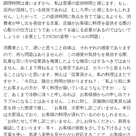
調理時間は違いますから、私は普通の提供時間と感じます。もし、
店内が混雑している状況であれば、むしろ早いと感じるかもしれま
せん。したがって、この提供時間に焦点を当てて論じるよりも、消
費者が申し出を発信する言葉、店舗がお客様に料理を提供する際の
心配りの仕方はどうであったか？を論じる必要があるのではないで
しょうか（企業としてのCSの姿勢・レベルの問題）。
消費者として、遅いと思うこと自体は、それぞれの感覚であります
ので、何ら問題はありませんが、この感覚や気持ちを発信する際、
乱暴な言い方や従業員を侮蔑したような物言いはするべきではあり
ません。あくまで尋ねるような発言であれば、カスハラと捉えられ
ることはないと思います。例えば「従業員さん、私の料理はまだで
すか？」「今日は、随分と時間が掛かりますね？」「私より前に来
たお客さんの方が、早く料理が届いているようなんですが…」な
ど、あくまで冷静に淡々と申し出れば、お客様側からの申し出でト
ラブルになることはありません。これに対し、店舗側の従業員も誠
意を持った態度で接し、「お客様、大変申し訳ございません。本日
は大変混んでおり、お客様の料理が遅れているのかもしれません」
「お待たせして申し訳ございません。少しお待ちください。厨房を
確認してまいります」等々、お客様の留飲を少しでも下げるような
言葉を使い、気遣う姿勢を見せながら対応することで、お客様がさ