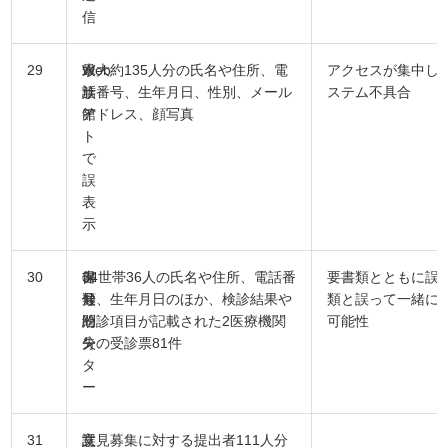
信
29
水
Web
最大約135人分の氏名や住所、電
アクセスが集中し
族
サ
話番号、生年月日、性別、メール
ステム不具合
館
イ
アドレス、顔写真
ト
で
誤
表
示
30
保
書
34世帯36人の氏名や住所、電話番
要書類とともに誤
健
類
号、生年月日のほか、検診結果や
類と誤って一緒に
セ
紛
問診項目が記載された2医療機関
可能性
ン
失
分の受診票81件
タ
ー
31
文
誤
意見募集に対する提出者111人分