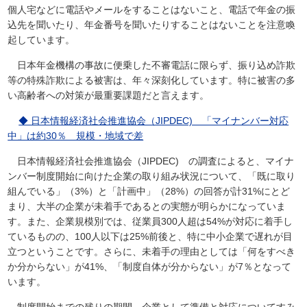
個人宅などに電話やメールをすることはないこと、電話で年金の振
込先を聞いたり、年金番号を聞いたりすることはないことを注意喚
起しています。
日本年金機構の事故に便乗した不審電話に限らず、振り込め詐欺
等の特殊詐欺による被害は、年々深刻化しています。特に被害の多
い高齢者への対策が最重要課題だと言えます。
◆ 日本情報経済社会推進協会（JIPDEC) 「マイナンバー対応
中」は約30％ 規模・地域で差
日本情報経済社会推進協会（JIPDEC) の調査によると、マイナ
ンバー制度開始に向けた企業の取り組み状況について、「既に取り
組んでいる」（3%）と「計画中」（28%）の回答が計31%にとど
まり、大半の企業が未着手であるとの実態が明らかになっていま
す。また、企業規模別では、従業員300人超は54%が対応に着手し
ているものの、100人以下は25%前後と、特に中小企業で遅れが目
立つということです。さらに、未着手の理由としては「何をすべき
か分からない」が41%、「制度自体が分からない」が7％となって
います。