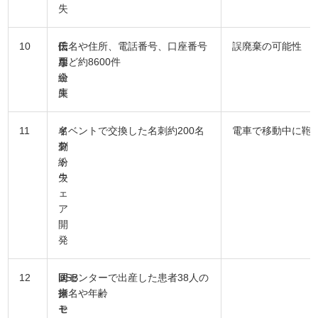
失
10
信
伝
氏名や住所、電話番号、口座番号
誤廃棄の可能性
用
票
など約8600件
金
紛
庫
失
11
ソ
名
イベントで交換した名刺約200名
電車で移動中に鞄
フ
刺
分
ト
紛
ウ
失
ェ
ア
開
発
12
医
USB
同センターで出産した患者38人の
療
メ
指名や年齢
セ
モ