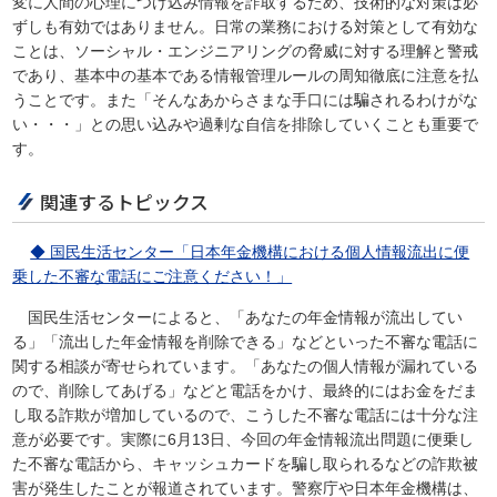
変に人間の心理につけ込み情報を詐取するため、技術的な対策は必
ずしも有効ではありません。日常の業務における対策として有効な
ことは、ソーシャル・エンジニアリングの脅威に対する理解と警戒
であり、基本中の基本である情報管理ルールの周知徹底に注意を払
うことです。また「そんなあからさまな手口には騙されるわけがな
い・・・」との思い込みや過剰な自信を排除していくことも重要で
す。
関連するトピックス
◆ 国民生活センター「日本年金機構における個人情報流出に便
乗した不審な電話にご注意ください！」
国民生活センターによると、「あなたの年金情報が流出してい
る」「流出した年金情報を削除できる」などといった不審な電話に
関する相談が寄せられています。「あなたの個人情報が漏れている
ので、削除してあげる」などと電話をかけ、最終的にはお金をだま
し取る詐欺が増加しているので、こうした不審な電話には十分な注
意が必要です。実際に6月13日、今回の年金情報流出問題に便乗し
た不審な電話から、キャッシュカードを騙し取られるなどの詐欺被
害が発生したことが報道されています。警察庁や日本年金機構は、