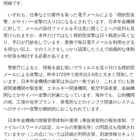
明確です。
いずれも、仕事などの要件を装った電子メールによる「標的型攻
撃」がサイバー攻撃の入り口になるとされています。日本年金機構
に対して、メールの添付ファイルを不注意に開くことへの批判も見
受けられますが、本件だけではなく標的型攻撃は日々精度が高くな
り、手口が巧妙化しています。業務で毎日電子メールを利用せざる
を得ない以上、そのリスクをしっかり認識したうえで組織的な体制
や対策を検討する必要があります。
警察庁によると、情報を盗む狙いでウィルスを送り付ける標的型
メールによる攻撃は、昨年1723件で前年比3.5倍と大きく増加して
います。日本年金機構の被害は氷山の一角であり、これまでにも政
府関連機関や製造業、エネルギー関連機関、航空宇宙産業、金融機
関などがサイバー攻撃の対象になっています。海外でも、公的機関
の他、工場や化学プラント、発電所などのインフラ関連のシステム
へのサイバー攻撃が継続的におこなわれています。
日本年金機構の情報管理体制や運用（事故発覚時の報告体制、フ
ァイルパスワードの設定、ルールの形骸化等）の問題点も指摘され
ていますが（この点については詳細が判明次第、別途情報セキュリ