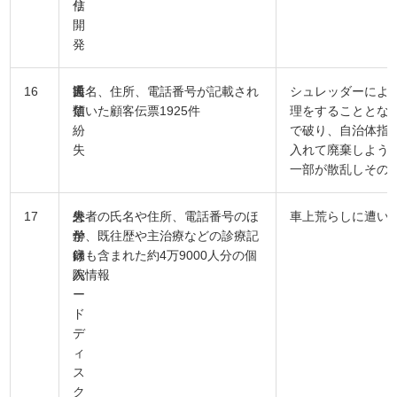
リ
信
開
発
16
通
書
氏名、住所、電話番号が記載され
シュレッダーによ
信
類
ていた顧客伝票1925件
理をすることとな
紛
で破り、自治体指
失
入れて廃棄しよう
一部が散乱しその
17
大
外
患者の氏名や住所、電話番号のほ
車上荒らしに遭い
学
付
か、既往歴や主治療などの診療記
病
け
録も含まれた約4万9000人分の個
院
ハ
人情報
ー
ド
デ
ィ
ス
ク