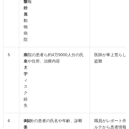
学
類
情報
付
紛
属
失
動
物
病
院
5
市
ハ
病院の患者ら約4万9000人分の氏
医師が車上荒らし
立
ー
名や住所、治療内容
盗難
大
ド
学
デ
ィ
ス
ク
紛
失
6
大
USB
4名分の患者の氏名や年齢、診断
職員がレポート作
学
メ
名
ルテから患者情報を