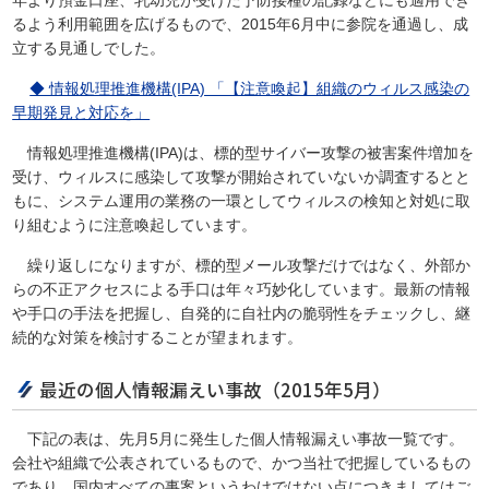
年より預金口座、乳幼児が受けた予防接種の記録などにも適用でき
るよう利用範囲を広げるもので、2015年6月中に参院を通過し、成
立する見通しでした。
◆ 情報処理推進機構(IPA) 「【注意喚起】組織のウィルス感染の
早期発見と対応を」
情報処理推進機構(IPA)は、標的型サイバー攻撃の被害案件増加を
受け、ウィルスに感染して攻撃が開始されていないか調査するとと
もに、システム運用の業務の一環としてウィルスの検知と対処に取
り組むように注意喚起しています。
繰り返しになりますが、標的型メール攻撃だけではなく、外部か
らの不正アクセスによる手口は年々巧妙化しています。最新の情報
や手口の手法を把握し、自発的に自社内の脆弱性をチェックし、継
続的な対策を検討することが望まれます。
最近の個人情報漏えい事故（2015年5月）
下記の表は、先月5月に発生した個人情報漏えい事故一覧です。
会社や組織で公表されているもので、かつ当社で把握しているもの
であり、国内すべての事案というわけではない点につきましてはご