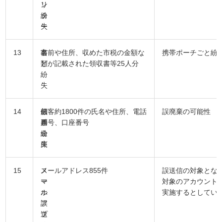
ン
リ
タ
紛
ー
失
13
市
書
名前や住所、収めた市税の金額な
携帯ポーチごと紛
類
どが記載された領収書等25人分
紛
失
14
信
伝
顧客約1800件の氏名や住所、電話
誤廃棄の可能性
用
票
番号、口座番号
金
紛
庫
失
15
ス
メ
メールアドレス855件
誤送信の対象とな
マ
ー
対象のアカウント
ホ
ル
実施するとしてい
ア
誤
プ
送