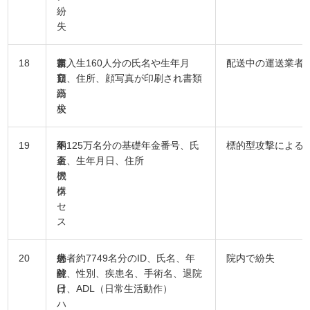
紛
失
18
県
書
新入生160人分の氏名や生年月
配送中の運送業者
立
類
日、住所、顔写真が印刷され書類
高
紛
校
失
19
年
不
約125万名分の基礎年金番号、氏
標的型攻撃による
金
正
名、生年月日、住所
機
ア
構
ク
セ
ス
20
病
外
患者約7749名分のID、氏名、年
院内で紛失
院
付
齢、性別、疾患名、手術名、退院
け
日、ADL（日常生活動作）
ハ