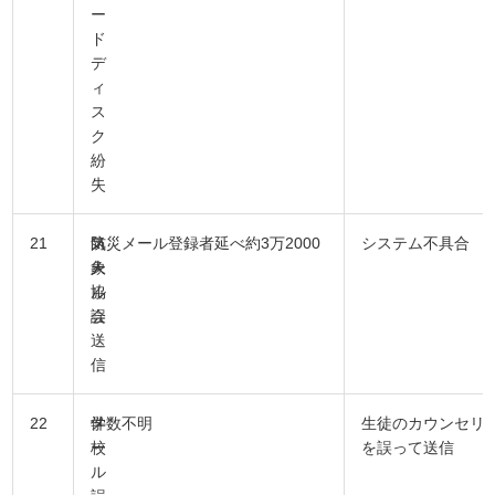
ー
ド
デ
ィ
ス
ク
紛
失
21
気
メ
防災メール登録者延べ約3万2000
システム不具合
象
ー
人
協
ル
会
誤
送
信
22
学
メ
件数不明
生徒のカウンセリ
校
ー
を誤って送信
ル