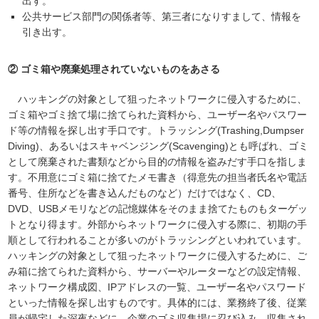
出す。
公共サービス部門の関係者等、第三者になりすまして、情報を
引き出す。
② ゴミ箱や廃棄処理されていないものをあさる
ハッキングの対象として狙ったネットワークに侵入するために、
ゴミ箱やゴミ捨て場に捨てられた資料から、ユーザー名やパスワー
ド等の情報を探し出す手口です。トラッシング(Trashing,Dumpser
Diving)、あるいはスキャベンジング(Scavenging)とも呼ばれ、ゴミ
として廃棄された書類などから目的の情報を盗みだす手口を指しま
す。不用意にゴミ箱に捨てたメモ書き（得意先の担当者氏名や電話
番号、住所などを書き込んだものなど）だけではなく、CD、
DVD、USBメモリなどの記憶媒体をそのまま捨てたものもターゲッ
トとなり得ます。外部からネットワークに侵入する際に、初期の手
順として行われることが多いのがトラッシングといわれています。
ハッキングの対象として狙ったネットワークに侵入するために、ご
み箱に捨てられた資料から、サーバーやルーターなどの設定情報、
ネットワーク構成図、IPアドレスの一覧、ユーザー名やパスワード
といった情報を探し出すものです。具体的には、業務終了後、従業
員が帰宅した深夜などに、企業のゴミ収集場に忍び込み、収集され