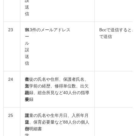
誤
送
信
23
市
メ
513件のメールアドレス
Bccで送信すると
ー
で送信
ル
誤
送
信
24
市
書
生徒の氏名や住所、保護者氏名、
立
類
入学前の経歴、修得単位数、出欠
高
紛
記録、総合所見など40人分の指導
校
失
要録
25
市
誤
児童の氏名や生年月日、入所年月
立
送
日、保育必要量など88人分の個人
小
付
別明細書
学