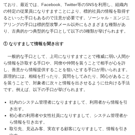
ており、最近では、Facebook、Twitter等のSNSを利用し、組織内
の特定の従業員になりすますことにより、標的社員の情報を取得す
るといった手口もあるので注意が必要です。ソーシャル・エンジニ
アリングの手口は標的型攻撃メール以外にもさまざまな種類があ
り、古典的かつ典型的な手口として以下の3種類が挙げられます。
① なりすまして情報を聞き出す
一般的な手口として、上司になりすますことで権威に弱い人間か
ら情報を詐取する手口や、同僚や仲間を装うことで相手が心を許
し、善意から情報提供することを狙いとする手口が用いられます。
原理的には、相槌を打ったり、質問をしてみたり、関心があること
を装うことで、対象者に次々と情報を出させるように仕向ける手法
です。例えば、以下の手口が挙げられます。
社内のシステム管理者になりますまして、利用者から情報を引
き出す。
初心者の利用者や女性社員になりすまして、システム管理者か
ら情報を引き出す。
取引先、見込み客、実在する顧客になりすまして、情報を引き