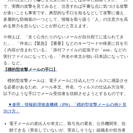
で、実際の攻撃を見てみると、注意すれば不審な点に気づける攻撃
が多いことも事実です。典型的な手口を知るなどして攻撃に備え、
多層的な防御策の一つとして、情報を取り扱う「人」の注意力を高
める努力を怠らないことが肝心だと言えます。
※例えば、「全く心当たりのないメールが自分宛てに送られてき
た」、「件名に【緊急】【重要】などのキーワードや殊更に目を引
く内容が含まれている」「添付ファイルの拡張子が「exe」などの
実行ファイルになっている」「件名や本文が拙い日本語になってい
る」など。
【標的型攻撃メールの手口】
標的型攻撃メールは、電子メールに仕込んだウィルスに感染させ
る必要があるため、メール本文、件名、ウィルスの仕込み方法等、
以下のような手口でメール受信者を信頼させようとするものです。
▼参照：情報処理推進機構（IPA）「標的型攻撃メールの例と見
分け方」
電子メールの差出人や本文に、取引先の署名、公共機関等、信
頼できる（実在していないが、実在しそうな）組織名や担当者