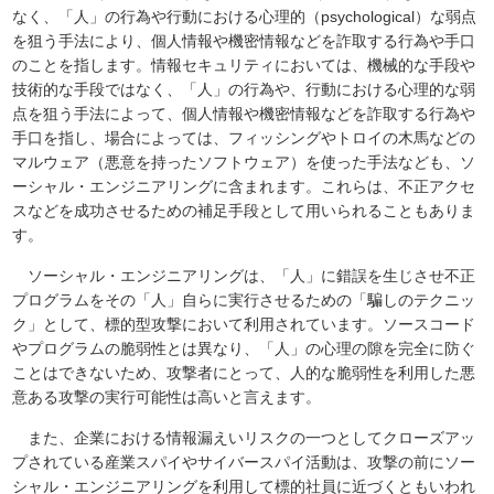
なく、「人」の行為や行動における心理的（psychological）な弱点
を狙う手法により、個人情報や機密情報などを詐取する行為や手口
のことを指します。情報セキュリティにおいては、機械的な手段や
技術的な手段ではなく、「人」の行為や、行動における心理的な弱
点を狙う手法によって、個人情報や機密情報などを詐取する行為や
手口を指し、場合によっては、フィッシングやトロイの木馬などの
マルウェア（悪意を持ったソフトウェア）を使った手法なども、ソ
ーシャル・エンジニアリングに含まれます。これらは、不正アクセ
スなどを成功させるための補足手段として用いられることもありま
す。
ソーシャル・エンジニアリングは、「人」に錯誤を生じさせ不正
プログラムをその「人」自らに実行させるための「騙しのテクニッ
ク」として、標的型攻撃において利用されています。ソースコード
やプログラムの脆弱性とは異なり、「人」の心理の隙を完全に防ぐ
ことはできないため、攻撃者にとって、人的な脆弱性を利用した悪
意ある攻撃の実行可能性は高いと言えます。
また、企業における情報漏えいリスクの一つとしてクローズアッ
プされている産業スパイやサイバースパイ活動は、攻撃の前にソー
シャル・エンジニアリングを利用して標的社員に近づくともいわれ