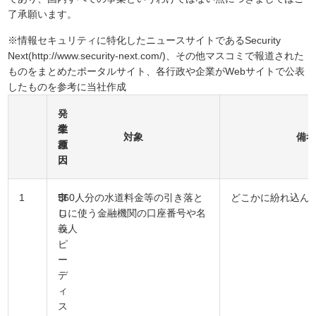
了承願います。
※情報セキュリティに特化したニュースサイトであるSecurity
Next(http://www.security-next.com/)、その他マスコミで報道された
ものをまとめたポータルサイト、各行政や企業がWebサイトで公表
したものを参考に当社作成
発
業
生
対象
備
種
原
因
1
市
フ
560人分の水道料金等の引き落と
どこかに紛れ込ん
ロ
しに使う金融機関の口座番号や名
ッ
義人
ピ
ー
デ
ィ
ス