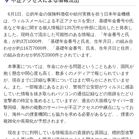
不正アクセスによる情報流出
6月1日、公的年金の保険料徴収や給付実務を担う日本年金機構
は、ウィルスメールによる不正アクセスを受け、基礎年金番号や氏
名など年金に関する個人情報計125万件が外部に流出したと発表し
ました。現時点で流出した可能性のある情報は、「年金番号と氏
名」が約3万1000件、「基礎年金番号と氏名、生年月日」の組み合
わせが約116万7000件、「基礎年金番号、氏名、生年月日と住所」
の組み合わせが約5万2000件とされています。
本事案については、年金にかかる問題ということもあり、国民が
抱く懸念や関心度も高く、数多くのメディアで報じられています
が、現在までに詳細な事実についてはまだ明らかにされていませ
ん。また、一部報道にあるとおり、警視庁公安部がウィルスに感染
していた情報を抜き取られパソコンの通信記録などの痕跡をたどり
攻撃者の特定を進めるとしていますが、過去の大規模なサイバー攻
撃同様、海外の複数のサーバーが不正アクセスの中継点になってお
り、海外への捜査機関にも協力を求める必要があるなど、、捜査の
複雑化や長期化が予想されます。
現在までに判明している情報流出の直接的な原因は、標的型攻撃