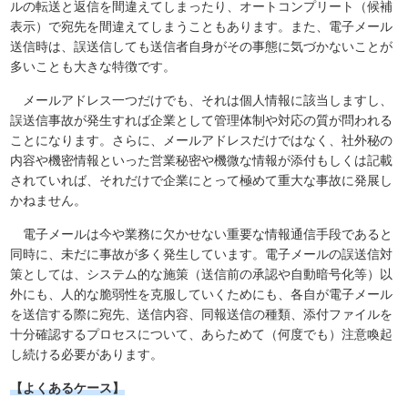
ルの転送と返信を間違えてしまったり、オートコンプリート（候補
表示）で宛先を間違えてしまうこともあります。また、電子メール
送信時は、誤送信しても送信者自身がその事態に気づかないことが
多いことも大きな特徴です。
メールアドレス一つだけでも、それは個人情報に該当しますし、
誤送信事故が発生すれば企業として管理体制や対応の質が問われる
ことになります。さらに、メールアドレスだけではなく、社外秘の
内容や機密情報といった営業秘密や機微な情報が添付もしくは記載
されていれば、それだけで企業にとって極めて重大な事故に発展し
かねません。
電子メールは今や業務に欠かせない重要な情報通信手段であると
同時に、未だに事故が多く発生しています。電子メールの誤送信対
策としては、システム的な施策（送信前の承認や自動暗号化等）以
外にも、人的な脆弱性を克服していくためにも、各自が電子メール
を送信する際に宛先、送信内容、同報送信の種類、添付ファイルを
十分確認するプロセスについて、あらためて（何度でも）注意喚起
し続ける必要があります。
【よくあるケース】