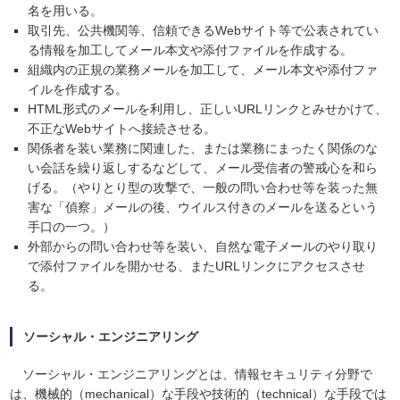
名を用いる。
取引先、公共機関等、信頼できるWebサイト等で公表されてい
る情報を加工してメール本文や添付ファイルを作成する。
組織内の正規の業務メールを加工して、メール本文や添付ファ
イルを作成する。
HTML形式のメールを利用し、正しいURLリンクとみせかけて、
不正なWebサイトへ接続させる。
関係者を装い業務に関連した、または業務にまったく関係のな
い会話を繰り返しするなどして、メール受信者の警戒心を和ら
げる。（やりとり型の攻撃で、一般の問い合わせ等を装った無
害な「偵察」メールの後、ウイルス付きのメールを送るという
手口の一つ。）
外部からの問い合わせ等を装い、自然な電子メールのやり取り
で添付ファイルを開かせる、またURLリンクにアクセスさせ
る。
ソーシャル・エンジニアリング
ソーシャル・エンジニアリングとは、情報セキュリティ分野で
は、機械的（mechanical）な手段や技術的（technical）な手段では