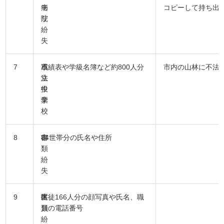
病
モ
コピーして持ち出
院
リ
紛
失
7
市
不
成績表や学級名簿など約800人分
市内の山林に不法
立
法
中
投
学
棄
校
8
市
書
84世帯分の氏名や住所
類
紛
失
9
区
書
生徒166人分の顔写真や氏名、職
類
員の電話番号
紛