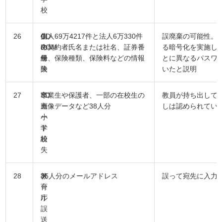
校
26
生
CD-
個人69万4217件と法人6万330件
誤廃棄の可能性。
命
ROM
の契約者氏名または社名、証券番
る暗号化を実施し
保
紛
号、保険種類、保険料などの情報
とに異なるパスワ
険
失
いたと説明
27
市
SD
卒業生や保護者、一部の在校生の
教員が持ち出して
立
カ
画像データなど38人分
しは認められてい
小
ー
学
ド
校
紛
失
28
教
メ
35人分のメールアドレス
誤って宛先に入力
育
ー
庁
ル
誤
送