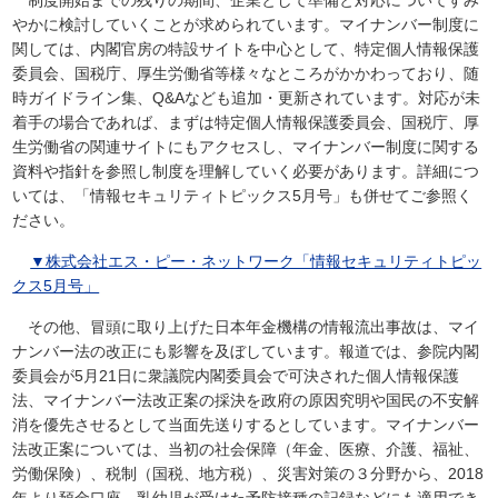
制度開始までの残りの期間、企業として準備と対応についてすみ
やかに検討していくことが求められています。マイナンバー制度に
関しては、内閣官房の特設サイトを中心として、特定個人情報保護
委員会、国税庁、厚生労働省等様々なところがかかわっており、随
時ガイドライン集、Q&Aなども追加・更新されています。対応が未
着手の場合であれば、まずは特定個人情報保護委員会、国税庁、厚
生労働省の関連サイトにもアクセスし、マイナンバー制度に関する
資料や指針を参照し制度を理解していく必要があります。詳細につ
いては、「情報セキュリティトピックス5月号」も併せてご参照く
ださい。
▼株式会社エス・ピー・ネットワーク「情報セキュリティトピッ
クス5月号」
その他、冒頭に取り上げた日本年金機構の情報流出事故は、マイ
ナンバー法の改正にも影響を及ぼしています。報道では、参院内閣
委員会が5月21日に衆議院内閣委員会で可決された個人情報保護
法、マイナンバー法改正案の採決を政府の原因究明や国民の不安解
消を優先させるとして当面先送りするとしています。マイナンバー
法改正案については、当初の社会保障（年金、医療、介護、福祉、
労働保険）、税制（国税、地方税）、災害対策の３分野から、2018