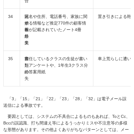
合
34
冠
ノ
氏名や住所、電話番号、家族に関
置き引きによる鞄
婚
ー
する情報など推定770件の顧客情
葬
ト
報が記載されていたノート4冊
祭
紛
業
失
35
市
書
担任しているクラスの生徒が書い
車上荒らしに遭い
類
たアンケートや、1年生3クラス分
紛
の答案用紙
失
「3」「15」「21」「22」「23」「28」「32」は電子メール誤
送信による事故です。
要因としては、システムの不具合によるものもあれば、ToとCc、
Bccの誤認識、打ち間違え等によるうっかりミスや不注意等の多様
な形態があります。その他よくありがちなパターンとしては、メー