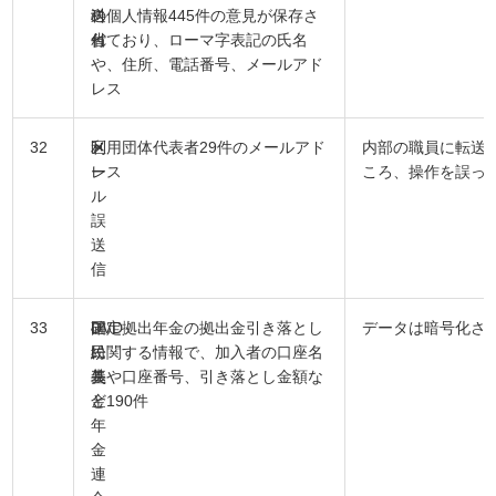
科
送
の個人情報445件の意見が保存さ
省
付
れており、ローマ字表記の氏名
や、住所、電話番号、メールアド
レス
32
区
メ
利用団体代表者29件のメールアド
内部の職員に転送
ー
レス
ころ、操作を誤っ
ル
誤
送
信
33
国
DVD
確定拠出年金の拠出金引き落とし
データは暗号化さ
民
紛
に関する情報で、加入者の口座名
基
失
義や口座番号、引き落とし金額な
金
ど190件
年
金
連