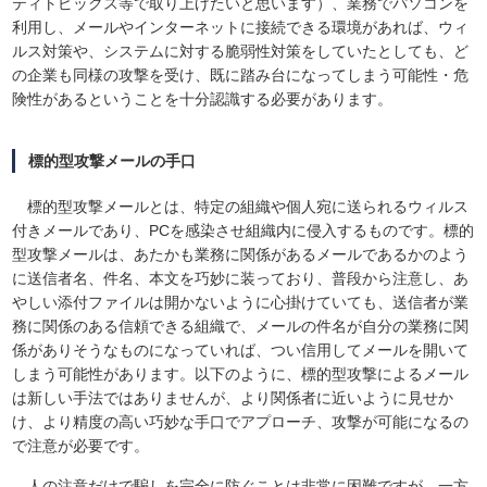
ティトピックス等で取り上げたいと思います）、業務でパソコンを
利用し、メールやインターネットに接続できる環境があれば、ウィ
ルス対策や、システムに対する脆弱性対策をしていたとしても、ど
の企業も同様の攻撃を受け、既に踏み台になってしまう可能性・危
険性があるということを十分認識する必要があります。
標的型攻撃メールの手口
標的型攻撃メールとは、特定の組織や個人宛に送られるウィルス
付きメールであり、PCを感染させ組織内に侵入するものです。標的
型攻撃メールは、あたかも業務に関係があるメールであるかのよう
に送信者名、件名、本文を巧妙に装っており、普段から注意し、あ
やしい添付ファイルは開かないように心掛けていても、送信者が業
務に関係のある信頼できる組織で、メールの件名が自分の業務に関
係がありそうなものになっていれば、つい信用してメールを開いて
しまう可能性があります。以下のように、標的型攻撃によるメール
は新しい手法ではありませんが、より関係者に近いように見せか
け、より精度の高い巧妙な手口でアプローチ、攻撃が可能になるの
で注意が必要です。
人の注意だけで騙しを完全に防ぐことは非常に困難ですが、一方