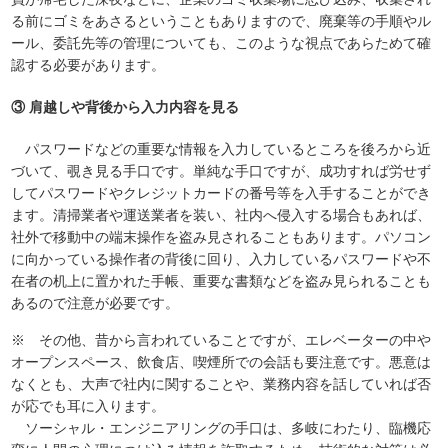
る前にゴミをあさるということもありますので、廃棄等の手順やル
ール、委託先等の管理についても、このような視点であらためて確
認する必要があります。
③ 肩越しや背後から入力内容を見る
パスワードなどの重要な情報を入力しているところを後ろから近
づいて、覗き見る手口です。単純な手口ですが、成功すれば労せず
してパスワードやクレジットカードの番号等を入手することができ
ます。清掃業者や運送業者を装い、社内へ侵入する場合もあれば、
社外で移動中の端末操作を盗み見されることもあります。パソコン
に向かっている操作者の背後に回り、入力しているパスワードや不
在者の机上に置かれた手帳、重要な書類などを盗み見られることも
あるので注意が必要です。
※ その他、昔から言われていることですが、エレベーターの中や
オープンスペース、飲食店、喫煙所での会話も要注意です。悪意は
なくとも、大声で社内に関することや、業務内容を話していれば否
が応でも耳に入ります。
ソーシャル・エンジニアリングの手口は、多岐にわたり、臨機応