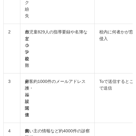
ク
紛
失
2
市
パ
全児童829人の指導要録や名簿な
校内に何者かが窓
立
ソ
ど
侵入
小
コ
学
ン
校
盗
難
3
介
メ
顧客約1000件のメールアドレス
Toで送信するとこ
護・
ー
で送信
福
ル
祉
誤
関
送
連
信
4
大
書
飼い主の情報など約4000件の診察