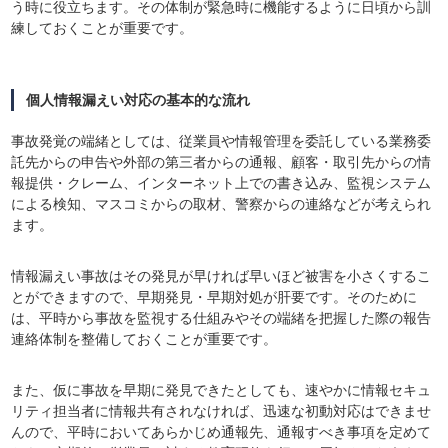
う時に役立ちます。その体制が緊急時に機能するように日頃から訓
練しておくことが重要です。
個人情報漏えい対応の基本的な流れ
事故発覚の端緒としては、従業員や情報管理を委託している業務委
託先からの申告や外部の第三者からの通報、顧客・取引先からの情
報提供・クレーム、インターネット上での書き込み、監視システム
による検知、マスコミからの取材、警察からの連絡などが考えられ
ます。
情報漏えい事故はその発見が早ければ早いほど被害を小さくするこ
とができますので、早期発見・早期対処が肝要です。そのために
は、平時から事故を監視する仕組みやその端緒を把握した際の報告
連絡体制を整備しておくことが重要です。
また、仮に事故を早期に発見できたとしても、速やかに情報セキュ
リティ担当者に情報共有されなければ、迅速な初動対応はできませ
んので、平時においてあらかじめ通報先、通報すべき事項を定めて