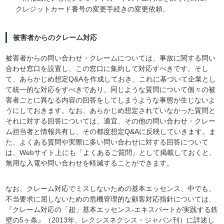
クレジットカード番号の変更手続きの変更依頼。
被害者からのクレーム対応
被害者からの問い合わせ・クレームについては、事故に関する問い
合わせ窓口を設置し、この窓口に集約して対応すべきです。そし
て、あらかじめ想定Q&Aを作成しておき、これに基づいて企業とし
て統一的な対応をすべきであり、同じような質問について個々の被
害者ごとに異なる内容の回答をしてしまうような事態が生じないよ
うにしておきます。なお、あらかじめ想定されていなかった質問と
それに対する回答については、適宜、その他の問い合わせ・クレー
ム担当者と情報共有し、その都度想定Q&Aに反映していきます。ま
た、よくある質問や実際に多い問い合わせに対する回答について
は、Webサイト上にも「よくあるご質問」として掲載しておくと、
無用な入電や問い合わせを軽減することができます。
なお、クレーム対応でミスしないための基本エッセンス、中でも、
不当要求に屈しないための危機管理的な顧客対応指針については、
『クレーム対応の「超」基本エッセンス-エキスパートが実践する鉄
壁の5ヶ条』（2013年、レクシスネクシス・ジャパン刊）に詳述し