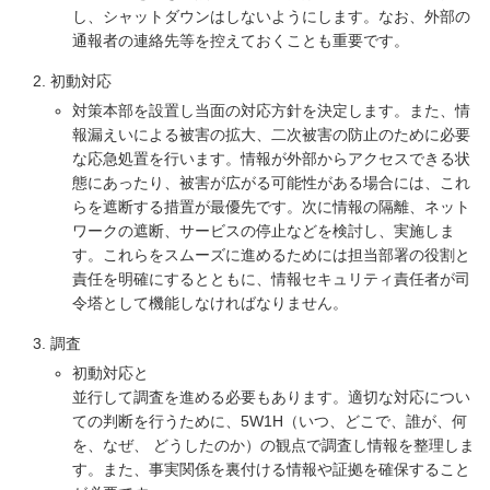
し、シャットダウンはしないようにします。なお、外部の
通報者の連絡先等を控えておくことも重要です。
初動対応
対策本部を設置し当面の対応方針を決定します。また、情
報漏えいによる被害の拡大、二次被害の防止のために必要
な応急処置を行います。情報が外部からアクセスできる状
態にあったり、被害が広がる可能性がある場合には、これ
らを遮断する措置が最優先です。次に情報の隔離、ネット
ワークの遮断、サービスの停止などを検討し、実施しま
す。これらをスムーズに進めるためには担当部署の役割と
責任を明確にするとともに、情報セキュリティ責任者が司
令塔として機能しなければなりません。
調査
初動対応と
並行して調査を進める必要もあります。適切な対応につい
ての判断を行うために、5W1H（いつ、どこで、誰が、何
を、なぜ、 どうしたのか）の観点で調査し情報を整理しま
す。また、事実関係を裏付ける情報や証拠を確保すること