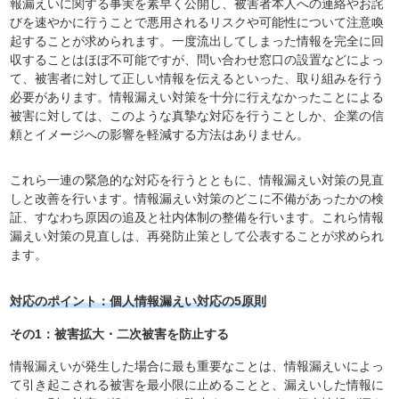
報漏えいに関する事実を素早く公開し、被害者本人への連絡やお詫
びを速やかに行うことで悪用されるリスクや可能性について注意喚
起することが求められます。一度流出してしまった情報を完全に回
収することはほぼ不可能ですが、問い合わせ窓口の設置などによっ
て、被害者に対して正しい情報を伝えるといった、取り組みを行う
必要があります。情報漏えい対策を十分に行えなかったことによる
被害に対しては、このような真摯な対応を行うことしか、企業の信
頼とイメージへの影響を軽減する方法はありません。
これら一連の緊急的な対応を行うとともに、情報漏えい対策の見直
しと改善を行います。情報漏えい対策のどこに不備があったかの検
証、すなわち原因の追及と社内体制の整備を行います。これら情報
漏えい対策の見直しは、再発防止策として公表することが求められ
ます。
対応のポイント：個人情報漏えい対応の5原則
その1：被害拡大・二次被害を防止する
情報漏えいが発生した場合に最も重要なことは、情報漏えいによっ
て引き起こされる被害を最小限に止めることと、漏えいした情報に