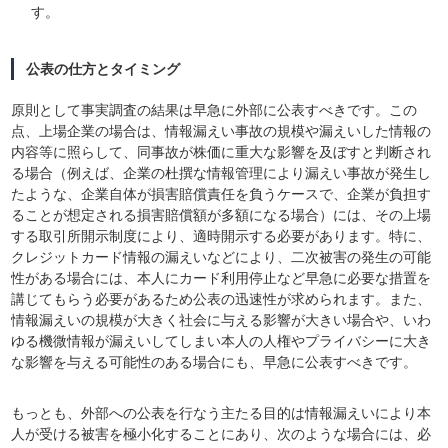
す。
公表の仕方とタイミング
原則として事実調査の結果は早急に外部に公表すべきです。この
点、上場企業の場合は、情報漏えい事故の規模や漏えいした情報の
内容等に照らして、同事故が株価に重大な影響を及ぼすと判断され
る場合（例えば、企業の杜撰な情報管理により漏えい事故が発生し
たような、企業自体が損害賠償責任を負うケースで、企業が負担す
ることが想定される損害賠償額が多額になる場合）には、その上場
する取引所開示制度により、適時開示する必要があります。特に、
クレジットカード情報の漏えいなどにより、二次被害の発生の可能
性がある場合には、本人にカード利用停止など早急に必要な措置を
講じてもらう必要があるため公表の迅速性が求められます。また、
情報漏えいの規模が大きく社会に与える影響が大きい場合や、いわ
ゆる機微情報が漏えいしてしまい本人の人権やプライバシーに大き
な影響を与える可能性のある場合にも、早急に公表すべきです。
もっとも、外部への公表を行なう主たる目的は情報漏えいにより本
人が受ける被害を極小化することにあり、次のような場合には、必