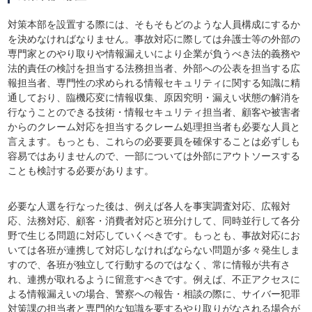
対策本部を設置する際には、そもそもどのような人員構成にするか
を決めなければなりません。事故対応に際しては弁護士等の外部の
専門家とのやり取りや情報漏えいにより企業が負うべき法的義務や
法的責任の検討を担当する法務担当者、外部への公表を担当する広
報担当者、専門性の求められる情報セキュリティに関する知識に精
通しており、臨機応変に情報収集、原因究明・漏えい状態の解消を
行なうことのできる技術・情報セキュリティ担当者、顧客や被害者
からのクレーム対応を担当するクレーム処理担当者も必要な人員と
言えます。もっとも、これらの必要要員を確保することは必ずしも
容易ではありませんので、一部については外部にアウトソースする
ことも検討する必要があります。
必要な人選を行なった後は、例えば各人を事実調査対応、広報対
応、法務対応、顧客・消費者対応と班分けして、同時並行して各分
野で生じる問題に対応していくべきです。もっとも、事故対応にお
いては各班が連携して対応しなければならない問題が多々発生しま
すので、各班が独立して行動するのではなく、常に情報が共有さ
れ、連携が取れるように留意すべきです。例えば、不正アクセスに
よる情報漏えいの場合、警察への報告・相談の際に、サイバー犯罪
対策課の担当者と専門的な知識を要するやり取りがなされる場合が