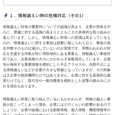
１．情報漏えい時の危機対応（その1）
情報漏えい対策の重要性についての認識が高まり、企業や団体を中
心に、脅威に対する認識の高まりとともにその具体的な取り組みが
進んでいます。しかし、情報漏えい対策への意識は高まっているも
のの、情報漏えいに関する事故は頻繁に報じられており、事故の発
生件数そのものは減少していないのが実情です。実際われわれが対
応を支援する件数が特に増加傾向にある事案も、情報漏えい事故対
応であり、企業規模の大小にかかわらず多数発生しています。企業
等が保有する重要情報を標的にした不正アクセスや、内部不正によ
る情報漏えいなどが企業の大きな脅威となっていますが、その対象
は大企業や政府機関だけではありません。企業に対する直接的な被
害だけでなく、取引先や一般消費者を標的とした攻撃の踏み台にさ
れる場合もあります。
情報漏えい対策に取り組んでいるにもかかわらず、情報の漏えい事
故が起こってしまった場合、企業にはどのくらいの影響があるので
しょうか。企業や組織における顧客情報・個人情報・機密情報等の