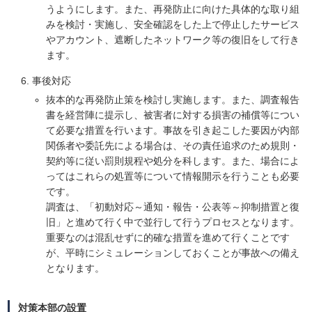
うようにします。また、再発防止に向けた具体的な取り組
みを検討・実施し、安全確認をした上で停止したサービス
やアカウント、遮断したネットワーク等の復旧をして行き
ます。
事後対応
抜本的な再発防止策を検討し実施します。また、調査報告
書を経営陣に提示し、被害者に対する損害の補償等につい
て必要な措置を行います。事故を引き起こした要因が内部
関係者や委託先による場合は、その責任追求のため規則・
契約等に従い罰則規程や処分を科します。また、場合によ
ってはこれらの処置等について情報開示を行うことも必要
です。
調査は、「初動対応～通知・報告・公表等～抑制措置と復
旧」と進めて行く中で並行して行うプロセスとなります。
重要なのは混乱せずに的確な措置を進めて行くことです
が、平時にシミュレーションしておくことが事故への備え
となります。
対策本部の設置