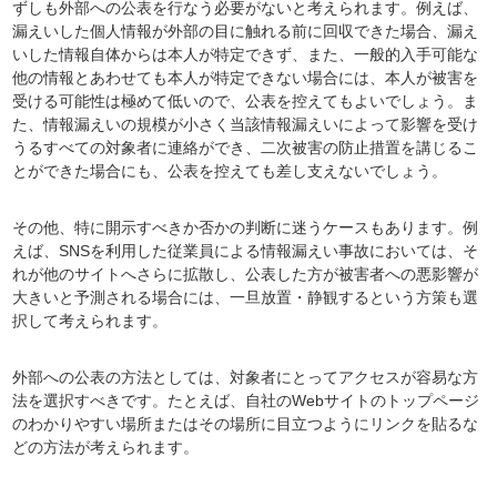
ずしも外部への公表を行なう必要がないと考えられます。例えば、
漏えいした個人情報が外部の目に触れる前に回収できた場合、漏え
いした情報自体からは本人が特定できず、また、一般的入手可能な
他の情報とあわせても本人が特定できない場合には、本人が被害を
受ける可能性は極めて低いので、公表を控えてもよいでしょう。ま
た、情報漏えいの規模が小さく当該情報漏えいによって影響を受け
うるすべての対象者に連絡ができ、二次被害の防止措置を講じるこ
とができた場合にも、公表を控えても差し支えないでしょう。
その他、特に開示すべきか否かの判断に迷うケースもあります。例
えば、SNSを利用した従業員による情報漏えい事故においては、そ
れが他のサイトへさらに拡散し、公表した方が被害者への悪影響が
大きいと予測される場合には、一旦放置・静観するという方策も選
択して考えられます。
外部への公表の方法としては、対象者にとってアクセスが容易な方
法を選択すべきです。たとえば、自社のWebサイトのトップページ
のわかりやすい場所またはその場所に目立つようにリンクを貼るな
どの方法が考えられます。