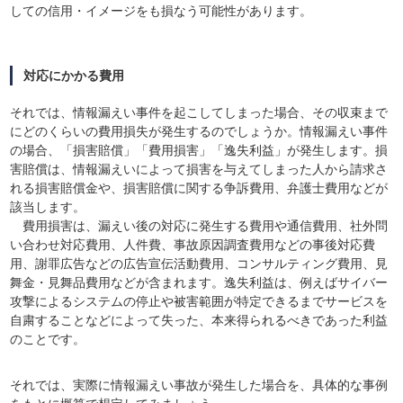
しての信用・イメージをも損なう可能性があります。
対応にかかる費用
それでは、情報漏えい事件を起こしてしまった場合、その収束まで
にどのくらいの費用損失が発生するのでしょうか。情報漏えい事件
の場合、「損害賠償」「費用損害」「逸失利益」が発生します。損
害賠償は、情報漏えいによって損害を与えてしまった人から請求さ
れる損害賠償金や、損害賠償に関する争訴費用、弁護士費用などが
該当します。
費用損害は、漏えい後の対応に発生する費用や通信費用、社外問
い合わせ対応費用、人件費、事故原因調査費用などの事後対応費
用、謝罪広告などの広告宣伝活動費用、コンサルティング費用、見
舞金・見舞品費用などが含まれます。逸失利益は、例えばサイバー
攻撃によるシステムの停止や被害範囲が特定できるまでサービスを
自粛することなどによって失った、本来得られるべきであった利益
のことです。
それでは、実際に情報漏えい事故が発生した場合を、具体的な事例