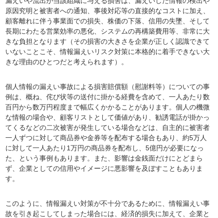
漏えいや流出が当該組織に与える損害は、漏えいした情報の検出や
原因究明と被害者への通知、事後対応等の直接的なコストに加え、
顧客離れに伴う事業面での損失、株価の下落、信用の失墜、そして
長期にわたる営業効率の悪化、システムの再構築費用等、非常に大
きな負担となります（その損害の大きさを企業が正しく認識できて
いないことこそ、情報漏えいリスク対策に本格的に着手できない大
きな理由のひとつだと考えられます）。
個人情報の漏えい事故による損害賠償額（慰謝料等）についての事
例は、概ね、侘び状等の送付に掛かる経費を含めて、一人あたり数
百円から数万円程度まで幅広くかかることがあります。個人の機微
な情報の場合や、顧客リストとして価値があり、勧誘電話が掛かっ
てくるなどの二次被害が発生している場合などは、自主的に被害者
一人ずつに対して商品券や金券等を配布する場合もあり、約5万人
に対して一人あたり1万円の商品券を配布し、5億円が必要になっ
た、という事例もあります。また、影響は金銭面だけにとどまら
ず、企業としての信用やイメージに悪影響を及ぼすこともありま
す。
このように、情報漏えい対策が不十分であるために、情報漏えい事
故を引き起こしてしまった場合には、経済的損失に加えて、企業と