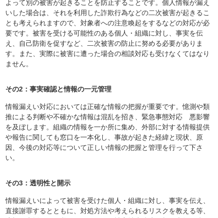
よって別の被害が起きることを防止することです。個人情報が漏え
いした場合は、それを利用した詐欺行為などの二次被害が起きるこ
とも考えられますので、対象者への注意喚起をするなどの対応が必
要です。被害を受ける可能性のある個人・組織に対し、事実を伝
え、自己防衛を促すなど、二次被害の防止に努める必要がありま
す。また、実際に被害に遭った場合の相談対応も受けなくてはなり
ません。
その2：事実確認と情報の一元管理
情報漏えい対応においては正確な情報の把握が重要です。憶測や類
推による判断や不確かな情報は混乱を招き、緊急事態対応 悪影響
を及ぼします。組織の情報を一か所に集め、外部に対する情報提供
や報告に関しても窓口を一本化し、事故が起きた経緯と現状、原
因、今後の対応等について正しい情報の把握と管理を行って下さ
い。
その3：透明性と開示
情報漏えいによって被害を受けた個人・組織に対し、事実を伝え、
直接謝罪するとともに、対処方法や考えられるリスクを教える等、