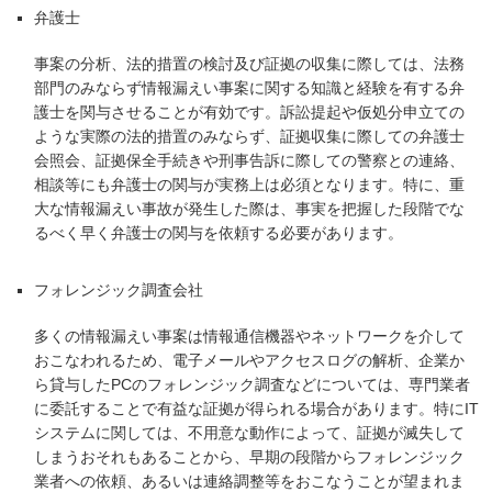
弁護士
事案の分析、法的措置の検討及び証拠の収集に際しては、法務
部門のみならず情報漏えい事案に関する知識と経験を有する弁
護士を関与させることが有効です。訴訟提起や仮処分申立ての
ような実際の法的措置のみならず、証拠収集に際しての弁護士
会照会、証拠保全手続きや刑事告訴に際しての警察との連絡、
相談等にも弁護士の関与が実務上は必須となります。特に、重
大な情報漏えい事故が発生した際は、事実を把握した段階でな
るべく早く弁護士の関与を依頼する必要があります。
フォレンジック調査会社
多くの情報漏えい事案は情報通信機器やネットワークを介して
おこなわれるため、電子メールやアクセスログの解析、企業か
ら貸与したPCのフォレンジック調査などについては、専門業者
に委託することで有益な証拠が得られる場合があります。特にIT
システムに関しては、不用意な動作によって、証拠が滅失して
しまうおそれもあることから、早期の段階からフォレンジック
業者への依頼、あるいは連絡調整等をおこなうことが望まれま