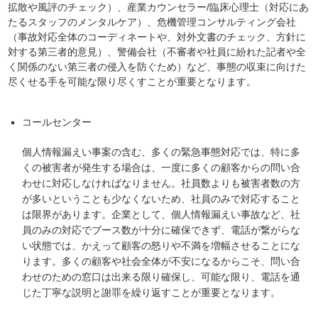
拡散や風評のチェック）、産業カウンセラー/臨床心理士（対応にあ
たるスタッフのメンタルケア）、危機管理コンサルティング会社
（事故対応全体のコーディネートや、対外文書のチェック、方針に
対する第三者的意見）、警備会社（不審者や社員に紛れた記者や全
く関係のない第三者の侵入を防ぐため）など、事態の収束に向けた
尽くせる手を可能な限り尽くすことが重要となります。
コールセンター
個人情報漏えい事案の含む、多くの緊急事態対応では、特に多
くの被害者が発生する場合は、一度に多くの顧客からの問い合
わせに対応しなければなりません。社員数よりも被害者数の方
が多いということも少なくないため、社員のみで対応すること
は限界があります。企業として、個人情報漏えい事故など、社
員のみの対応でブース数が十分に確保できず、電話が繋がらな
い状態では、かえって顧客の怒りや不満を増幅させることにな
ります。多くの顧客や社会全体が不安になるからこそ、問い合
わせのための窓口は出来る限り確保し、可能な限り、電話を通
じた丁寧な説明と謝罪を繰り返すことが重要となります。