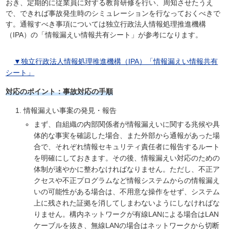
おき、定期的に従業員に対する教育研修を行い、周知させたうえ
で、できれば事故発生時のシミュレーションを行なっておくべきで
す。通報すべき事項については独立行政法人情報処理推進機構
（IPA）の「情報漏えい情報共有シート」が参考になります。
▼独立行政法人情報処理推進機構（IPA）「情報漏えい情報共有
シート」
対応のポイント：事故対応の手順
情報漏えい事案の発見・報告
まず、自組織の内部関係者が情報漏えいに関する兆候や具
体的な事実を確認した場合、また外部から通報があった場
合で、それぞれ情報セキュリティ責任者に報告するルート
を明確にしておきます。その後、情報漏えい対応のための
体制が速やかに整わなければなりません。ただし、不正ア
クセスや不正プログラムなど情報システムからの情報漏え
いの可能性がある場合は、不用意な操作をせず、システム
上に残された証拠を消してしまわないようにしなければな
りません。構内ネットワークが有線LANによる場合はLAN
ケーブルを抜き、無線LANの場合はネットワークから切断