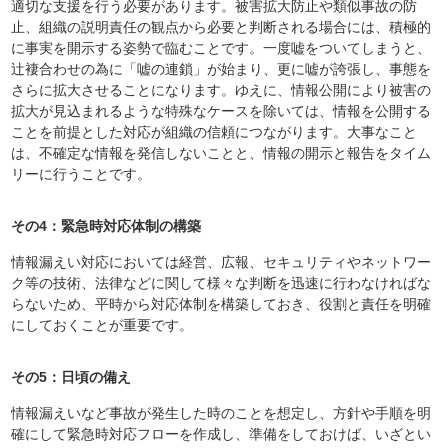
適切な支援を行う必要があります。被害拡大防止や類似事故の防
止、組織の説明責任の観点から必要と判断される場合には、積極的
に事実を開示する姿勢で臨むことです。一度嘘をついてしまうと、
辻褄合わせの為に「嘘の連鎖」が始まり、更に嘘が誇張し、事態を
さらに拡大させることになります。ゆえに、情報公開により被害の
拡大が見込まれるような特殊なケースを除いては、情報を公開する
ことを前提とした対応が組織の信頼につながります。大事なこと
は、不確定な情報を発信しないことと、情報の開示と報告をタイム
リーに行うことです。
その4：緊急時対応体制の構築
情報漏えい対応においては経営、広報、セキュリティやネットワー
ク等の技術、法律などに関して様々な判断を迅速に行わなければな
らないため、平時から対応体制を構築しておき、役割と責任を明確
にしておくことが重要です。
その5：日頃の備え
情報漏えいなど事故が発生した時のことを想定し、方針や手順を明
確にして緊急時対応フローを作成し、準備をしておけば、いざとい