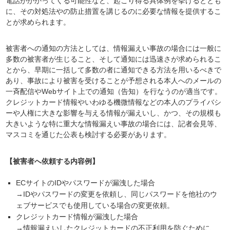
電話がかかってくる可能性など、起こり得る具体例を挙げるととも
に、その対処法やの防止措置を講じるのに必要な情報を提供するこ
とが求められます。
被害者への通知の方法としては、情報漏えい事故の場合には一般に
多数の被害者が生じること、そして通知には迅速さが求められるこ
とから、早期に一括して多数の者に通知できる方法を用いるべきで
あり、事故により被害を受けることが予想される本人へのメールの
一斉配信やWebサイト上での通知（告知）を行なうのが適当です。
クレジットカード情報やいわゆる機微情報などの本人のプライバシ
ーや人権に大きな影響を与える情報が漏えいし、かつ、その規模も
大きいような特に重大な情報漏えい事故の場合には、記者会見等、
マスコミを通じた公表も検討する必要があります。
【被害者へ依頼する内容例】
ECサイトのIDやパスワードが漏洩した場合
→IDやパスワードの変更を依頼し、同じパスワードを他社のウ
ェブサービスでも使用している場合の変更依頼。
クレジットカード情報が漏洩した場合
→情報漏えいしたクレジットカードの不正利用を防ぐために、