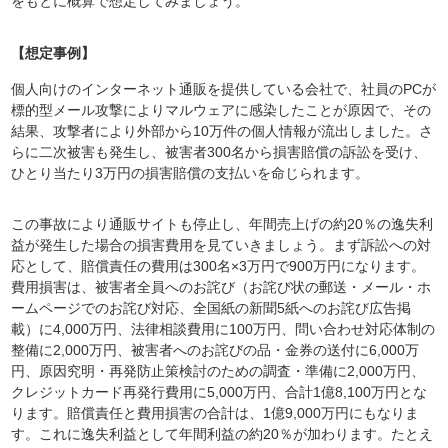
をもとに概算で想定してみましょう。
【想定事例】
個人向けのインターネット通販を提供している会社で、社員のPCが
標的型メール攻撃によりマルウェアに感染したことが原因で、その
結果、攻撃者により外部から10万件の個人情報が流出しました。さ
らに二次被害も発生し、被害者300名から損害賠償の訴訟を受け、
ひとり当たり3万円の損害賠償の支払いを命じられます。
この事故により通販サイトも停止し、年間売上げの約20％の逸失利
益が発生した場合の損害費用を見ていきましょう。まず訴訟への対
応として、賠償責任の費用は300名×3万円で900万円になります。
費用損害は、被害者全員へのお詫び（お詫び状の郵送・メール・ホ
ームページでのお詫び対応、全国紙の新聞5紙へのお詫び広告掲
載）に4,000万円、法律相談費用に100万円、問い合わせ対応体制の
整備に2,000万円、被害者へのお詫びの品・金券の送付に6,000万
円、原因究明・再発防止策検討のための調査・準備に2,000万円、
クレジットカード再発行費用に5,000万円、合計1億8,100万円とな
ります。賠償責任と費用損害の合計は、1億9,000万円にもなりま
す。これに逸失利益として年間利益の約20％が加わります。たとえ