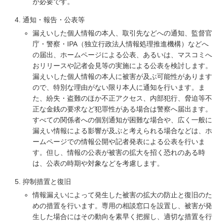
が必要です。
通知・報告・公表等
漏えいした個人情報の本人、取引先などへの通知、監督官
庁・警察・IPA（独立行政法人情報処理推進機構）などへ
の届出、ホームページによる公表、あるいは、マスコミへ
おリリースや記者会見等の実施による公表を検討します。
漏えいした個人情報の本人に被害が及ぶ可能性があります
ので、特別な理由がない限り本人に通知を行います。ま
た、紛失・盗難のほか不正アクセス、内部犯行、脅迫等不
正な金銭の要求など犯罪性がある場合は警察へ届出ます。
すべての関係者への個別通知が困難な場合や、広く一般に
漏えい情報による影響が及ぶと考えられる場合などは、ホ
ームページでの情報公開や記者発表による公表を行いま
す。但し、情報の公表が被害の拡大を招く恐れのある時
は、公表の時期や対象などを考慮します。
抑制措置と復旧
情報漏えいによって発生した被害の拡大の防止と復旧のた
めの措置を行います。専用の相談窓口を設置し、被害が発
生した場合にはその動向を素早く把握し、適切な措置を行