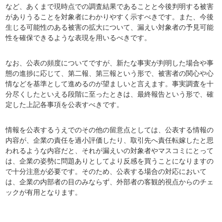
など、あくまで現時点での調査結果であることと今後判明する被害
がありうることを対象者にわかりやすく示すべきです。また、今後
生じる可能性のある被害の拡大について、漏えい対象者の予見可能
性を確保できるような表現を用いるべきです。
なお、公表の頻度についてですが、新たな事実が判明した場合や事
態の進捗に応じて、第二報、第三報という形で、被害者の関心や心
情などを基準として進めるのが望ましいと言えます。事実調査を十
分尽くしたといえる段階に至ったときは、最終報告という形で、確
定した上記各事項を公表すべきです。
情報を公表するうえでのその他の留意点としては、公表する情報の
内容が、企業の責任を過小評価したり、取引先へ責任転嫁したと思
われるような内容だと、それが漏えいの対象者やマスコミにとって
は、企業の姿勢に問題ありとしてより反感を買うことになりますの
で十分注意が必要です。そのため、公表する場合の対応において
は、企業の内部者の目のみならず、外部者の客観的視点からのチェ
ックが有用となります。