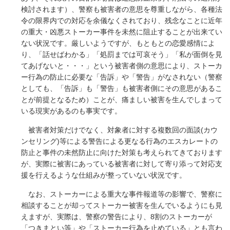
検討されます）、警察も被害者の意思を尊重しながら、各種法
令の限界内での対応を余儀なくされており、残念なことに近年
の重大・凶悪ストーカー事件を未然に阻止することが出来てい
ない状況です。厳しいようですが、もともとの恋愛感情によ
り、「話せばわかる」「処罰までは可哀そう」「私が面倒を見
てあげないと・・・」という被害者側の意思により、ストーカ
ー行為の防止に必要な「告訴」や「警告」がなされない（警察
としても、「告訴」も「警告」も被害者側にその意思があるこ
とが前提となるため）ことが、痛ましい被害を生んでしまって
いる現実があるのも事実です。
被害者対策だけでなく、対象者に対する複数回の面談(カウ
ンセリング)等による警告による更なる行為のエスカレートの
防止と事件の未然防止に向けた対策も考えられてきております
が、実際に被害にあっている被害者に対して寄り添って対応支
援を行えるような仕組みが整っていない状況です。
なお、ストーカーによる重大な事件報道等の影響で、警察に
相談することが却ってストーカー被害を生んでいるようにも見
えますが、実際は、警察の警告により、8割のストーカーが
「つきまとい等」や「ストーカー行為を止めている」とも言わ