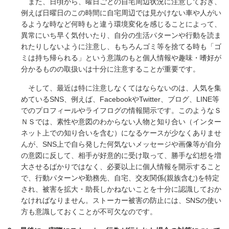
また、日頃から、曜日ごとの自宅周辺状況に注意しておき、
例えば日曜日のこの時間に自宅周辺では見かけない車や人がい
るような時など何時もと違う環境変化を感じることによって、
異常にいち早く気付いたり、自分の生活パターンや行動を読ま
れたりしないように注意し、もちろんゴミ等を捨てる時も「ゴ
ミは持ち帰られる」という意識のもと個人情報や趣味・嗜好が
分かるものの取扱いは十分に注意することが重要です。
そして、最近は特に注意しなくてはならないのは、人気を集
めているSNS、例えば、FacebookやTwitter、ブログ、LINE等
でのプロフィールやライフログの情報開示です。このようなＳ
ＮＳでは、素性や意図のわからない人物と知り合い（インター
ネット上での知り合いを含む）になるケースが少なくありませ
んが、SNS上で自ら発した何気ないメッセージや画像等が自分
の意図に反して、相手が好意的に受け取って、勝手な幻想を増
大させるばかりではなく、必要以上に個人情報を開示すること
で、行動パターンや勤務先、自宅、交友関係(親族含む)を特定
され、被害を拡大・助長しかねないことを十分に認識しておか
なければなりません。ストーカー被害の防止には、SNSの使い
方も意識しておくことが不可欠なのです。