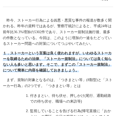
昨今、ストーカー行為による凶悪・悪質な事件の報道が数多く聞
かれる。昨年の資料ではあるが、警察庁統計によると、平成
年は
24
前年比
増加の
件であり、ストーカー規制法施行後、最多
36.3%
5302
の件数となっている。今回は、このように増加の一途をたどってい
るストーカー問題への対策についてつぶやいてみたい。
１．ストーカーという言葉は良く使われますが、いわゆるストーカ
ーを取締るための法律、「ストーカー規制法」については良く知ら
ない人も多いと思います。そこで、まずこの「ストーカー規制法」
について簡単に内容を確認しておきましょう。
まず、規制の対象となるのは、「つきまとい等」
類型
と「スト
(8
)
ーカー行為」の
つです。「つきまとい等」とは
2
付きまとい、待ち伏せ、押しかけ(尾行、通勤経路
での待ち伏せ、職場への来訪等)
監視していることを告げる行為(帰宅直後に「おか