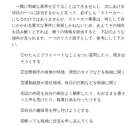
一概に明確な基準を立てることはできませんし、次にあげる
項目の一つに該当するからと言って、必ずしも「ストーカー」
になるわけではありませんが、ストーカー事案は、時として命
にかかわる重大な事件に発展しかねないため、あえてその傾向
を読み解くとすれば、種々の情報を総合すると、下記のような
傾向が見られます。一つのリスク因子として、参考にして下さ
い。
①やたらとプライベートなことをつい質問したり、聞き出
そうとする
②交際相手の有無や特徴、理想のタイプなどを執拗に聞く
③通勤経路や居住地域、休日の行動などを執拗に聞く
④話の内容を自分の都合よく解釈したり、わがままを通そ
うと声を荒げたり、粗暴行為を行ったりする
⑤自分の趣味等を押し付けようとする
⑥断っても執拗に交流を申し込んでくる