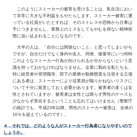
このようにストーカーの被害を受けることは、私生活におい
て非常に大きな不利益をもやたらします。ストーカー被害に遭
っている社員がいたとすれば、そのストレスや恐怖から仕事は
手につきませんし、業務上のミスをしてもやむを得ない精神状
態に追い込まれることになるのです。
大半の人は、「自分には関係ないこと」と思ってしまいがち
ですが、自分だけでなく身内や友人、同僚、後輩等にいつ何時
このようなストーカー行為が向けられるか分からないという意
識を持っておかなければなりません。企業に勤める私たちも、
特に経営者や管理職等、部下の業務や勤務態度を注視する立場
にある者は、ストーカーにより従業員が陥りかねないリスクに
ついて十分に留意しておく必要があります。被害者の多くは女
性とされていますが、被害者は女性とは限らず男性のケースも
少なからず実在するということも忘れてはいけません（警察庁
の統計でも、平成23年以降、男性のストーカー被害は、全体の
10％を超えているのです）。
４．それでは、どのような人がストーカー行為者になりやすいので
しょうか。