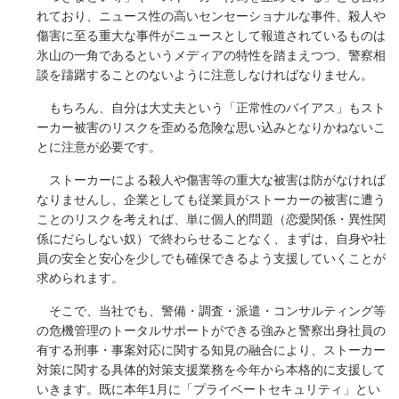
れており、ニュース性の高いセンセーショナルな事件、殺人や
傷害に至る重大な事件がニュースとして報道されているものは
氷山の一角であるというメディアの特性を踏まえつつ、警察相
談を躊躇することのないように注意しなければなりません。
もちろん、自分は大丈夫という「正常性のバイアス」もスト
ーカー被害のリスクを歪める危険な思い込みとなりかねないこ
とに注意が必要です。
ストーカーによる殺人や傷害等の重大な被害は防がなければ
なりませんし、企業としても従業員がストーカーの被害に遭う
ことのリスクを考えれば、単に個人的問題（恋愛関係・異性関
係にだらしない奴）で終わらせることなく、まずは、自身や社
員の安全と安心を少しでも確保できるよう支援していくことが
求められます。
そこで、当社でも、警備・調査・派遣・コンサルティング等
の危機管理のトータルサポートができる強みと警察出身社員の
有する刑事・事案対応に関する知見の融合により、ストーカー
対策に関する具体的対策支援業務を今年から本格的に支援して
いきます。既に本年1月に「プライベートセキュリティ」とい