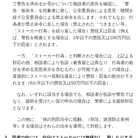
て警告を求めるか否かについて相談者の意向を確認し、「警
告・仮命令」を対象者に発し、公安委員会による意見・聴聞を
経て公安委員会による禁止命令を出します。それでもなお、行
為者が禁止命令に反した場合（禁止された「つきまとい等」
「ストーカー行為」を繰り返した場合）懲役又は罰金（例え
ば、警告を根拠とする場合は、1年以下の懲役又は100万円以
下の罰金）とされます。
一方、「ストーカー行為」と判断された場合には、上記よる
対応の他、相談者により告訴（被害届とは異なり、行為者の処
分を求める意思表示を含むもの）が可能であり、この場合は、
直接的にストーカー規制法違反により懲役・罰金の処分か下さ
れます（6か月以下の懲役又は50万円以下の罰金）。
なお、いずれに該当する場合でも、相談者が告訴や警告では
なく、援助を受けたい旨の申出の場合は、警察による援助対応
となります。
この他に、「他の刑罰法令に抵触」（刑法、迷惑防止条例
等）する場合はそれらの法令を適用して対処します。
３．読者の中には、自分はストーカーには無縁だし、殺したりする