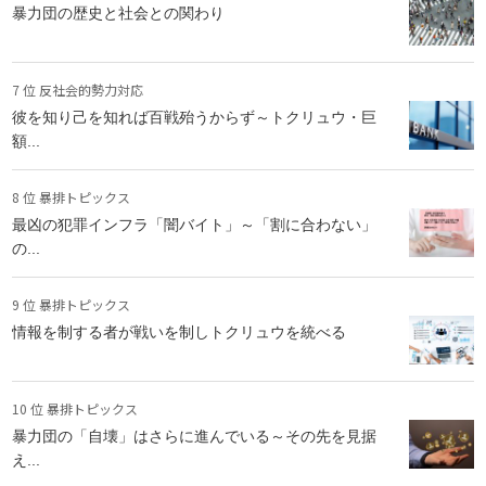
暴力団の歴史と社会との関わり
7 位 反社会的勢力対応
彼を知り己を知れば百戦殆うからず～トクリュウ・巨
額...
8 位 暴排トピックス
最凶の犯罪インフラ「闇バイト」～「割に合わない」
の...
9 位 暴排トピックス
情報を制する者が戦いを制しトクリュウを統べる
10 位 暴排トピックス
暴力団の「自壊」はさらに進んでいる～その先を見据
え...