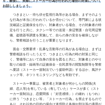
６．最後に、実際にストーカー行為が行われた場合の対策について
お話ししましょう。
つきまとい・待ち伏せ監視行為等がある場合、まずそのよう
な行為が本当に行われているか否かについて、専門家による状
況確認と証拠保全を行い、対象者がいる場合、その対象者の特
定を行うと共に、タクシー等での送迎・身辺警護・自宅周辺警
備、盗聴器等調査を実施して、自らの身の安全を確保しなが
ら、警察相談を行うことが重要となります。
面会・交際要求・乱暴な言動等の行為がある場合は、まずは
警察相談を行ったうえで、つきまとい行為の時の対策と同じ
く、警備等において自身の安全を図ると共に、対象者とのやり
取りの録音・録画等の証拠保全・住民票等の閲覧制限等を警察
へ要請（ストーカー規制法でいう援助申請）するほか、風評チ
ェック等、ネツトモニタリングなども有効です。
ストーカー事案は、被害者と対象者が何かしらの関係(夫
婦、恋人等)を有している（有していた）ケースが多く（スト
ーカー規制法は、恋愛関係（「好意感情」）の縺れ（もつれ）
に伴う「つきまとい等」「ストーカー行為」を禁止するもので
あり、それ以外の目的の場合は迷惑防止条例や刑法等の適用が