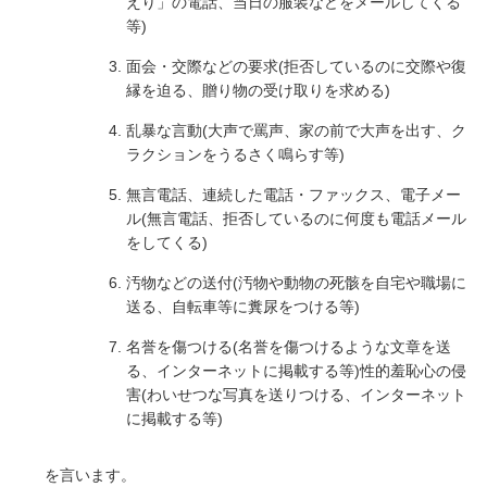
えり」の電話、当日の服装などをメールしてくる
等)
面会・交際などの要求(拒否しているのに交際や復
縁を迫る、贈り物の受け取りを求める)
乱暴な言動(大声で罵声、家の前で大声を出す、ク
ラクションをうるさく鳴らす等)
無言電話、連続した電話・ファックス、電子メー
ル(無言電話、拒否しているのに何度も電話メール
をしてくる)
汚物などの送付(汚物や動物の死骸を自宅や職場に
送る、自転車等に糞尿をつける等)
名誉を傷つける(名誉を傷つけるような文章を送
る、インターネットに掲載する等)性的羞恥心の侵
害(わいせつな写真を送りつける、インターネット
に掲載する等)
を言います。