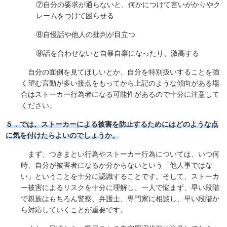
⑦自分の要求が通らないと、何かにつけて言いがかりやク
レームをつけて困らせる
⑧自慢話や他人の批判が目立つ
⑨話を合わせないと自暴自棄になったり、激高する
自分の面倒を見てほしいとか、自分を特別扱いすることを強
く望む言動が多い接点をもってから上記のような傾向がある場
合はストーカー行為者になる可能性があるので十分に注意して
ください。
５．では、ストーカーによる被害を防止するためにはどのような点
に気を付けたらよいのでしょうか。
まず、つきまとい行為やストーカー行為については、いつ何
時、自分が被害者になるか分からないという「他人事ではな
い」ということを十分に認識することです。そして、ストーカ
ー被害によるリスクを十分に理解し、一人で悩まず、早い段階
で親族はもちろん警察、弁護士、専門家に相談し、早い段階か
ら対応していくことが重要です。