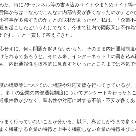
めた。特に2チャンネル等の書き込みサイトやまとめサイト等
営陣からは「なんでこんなに内部告発が多くなったのか」との
不祥事が多発するのか」との取材があったが、私は、「企業不
題を起こしたというわけでなく、今まで社内で隠蔽又は不作為
けです。」と一貫して答えてきた。
応せずに、何も問題が起きないからと、そのまま内部通報制度
げられるであろうと。それ以来、インターネット上の書き込み
も、内部通報性を抜本的に見直すといったところまでは本気で
度の構築等についてのご相談や対応支援を行ってきているが、
て、多くの企業の内部通報制度についてアンケートを行ったと
通報件数が少なく、匿名性や対応に対する不信・不安が多くあ
うまく行っていないことが分かる。以下、私どもが今まで多く
まく機能する企業の特徴と上手く機能しない企業の特徴並びに