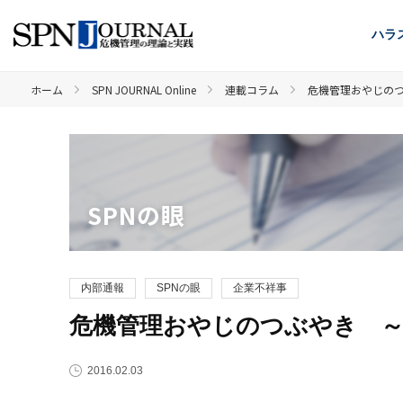
ハラ
ホーム
SPN JOURNAL Online
連載コラム
危機管理おやじのつぶ
SPNの眼
内部通報
SPNの眼
企業不祥事
危機管理おやじのつぶやき ～20
2016.02.03