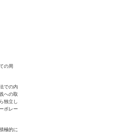
ての周
法での内
践への取
ら独立し
ーポレー
積極的に