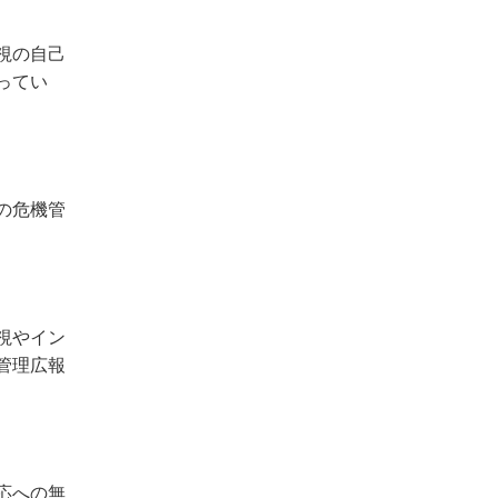
視の自己
ってい
の危機管
視やイン
管理広報
応への無