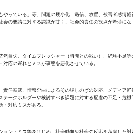
もやっている」等、問題の矮小化、過信、放置、被害者感情軽
社会の要請に対する認識が甘く、社会的責任の観点が希薄にな
茫然自失、タイムプレッシャー（時間との戦い）、経験不足等
・対応の遅れとミスが事態を悪化させている。
、責任転嫁、情報歪曲によるその場しのぎの対応、メディア軽
ステークホルダーや検討すべき課題に対する配慮の不足・危機
断・対応ミスがある。
ション・ミス等をはじめ、社会動向や社会の反応を考慮した対