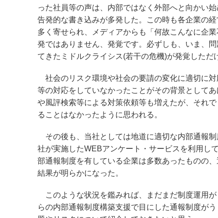
った社員等の声は、内部ではなく外部へと向かい始
告発的な書き込みが多発した。この時も各企業の経
多く寄せられ、メディアからも「何故こんなに企業
発ではありません、発覚です。必ずしも、いま、問
てきたミドルクライシス(若干の危機)が発覚しただ
社会のリスク環境や社会の要請の変化に適切に対
等の対応をしていなかったことがその背景としてあ
や風評検索等による対策依頼等も増えたが、それで
ることはなかったように思われる。
その後も、当社としては地道に適切な内部通報制
社が実施したWEBアンケート・サービスを利用し
部通報制度を有している企業は多数あったものの、
結果が明らかになった。
このような状況を鑑みれば、まだまだ制度運用が
らの内部通報制度構築支援で目にした通報制度がう