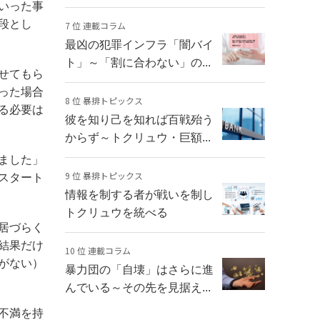
いった事
段とし
7 位 連載コラム
最凶の犯罪インフラ「闇バイ
ト」～「割に合わない」の...
せてもら
った場合
8 位 暴排トピックス
る必要は
彼を知り己を知れば百戦殆う
からず～トクリュウ・巨額...
ました」
9 位 暴排トピックス
スタート
情報を制する者が戦いを制し
トクリュウを統べる
居づらく
結果だけ
10 位 連載コラム
がない）
暴力団の「自壊」はさらに進
んでいる～その先を見据え...
不満を持