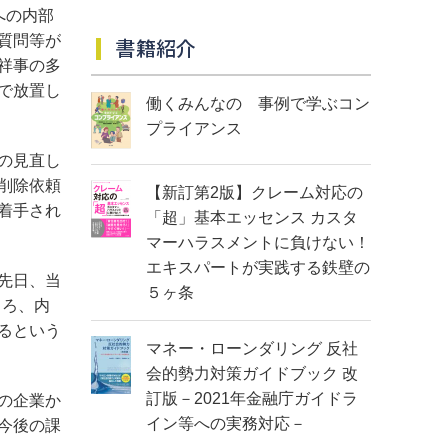
への内部
質問等が
書籍紹介
祥事の多
で放置し
働くみんなの 事例で学ぶコン
プライアンス
の見直し
削除依頼
【新訂第2版】クレーム対応の
着手され
「超」基本エッセンス カスタ
マーハラスメントに負けない！
エキスパートが実践する鉄壁の
先日、当
５ヶ条
ころ、内
るという
マネー・ローンダリング 反社
会的勢力対策ガイドブック 改
訂版－2021年金融庁ガイドラ
の企業か
イン等への実務対応－
今後の課