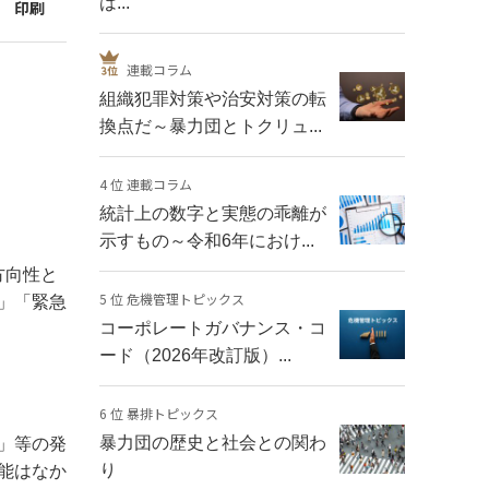
は...
印刷
連載コラム
組織犯罪対策や治安対策の転
換点だ～暴力団とトクリュ...
4 位 連載コラム
統計上の数字と実態の乖離が
示すもの～令和6年におけ...
方向性と
5 位 危機管理トピックス
」「緊急
コーポレートガバナンス・コ
ード（2026年改訂版）...
6 位 暴排トピックス
暴力団の歴史と社会との関わ
」等の発
り
能はなか