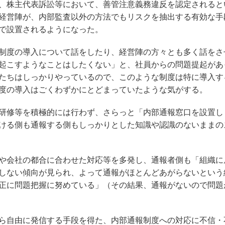
、株主代表訴訟等において、善管注意義務違反を認定されると
経営陣が、内部監査以外の方法でもリスクを抽出する有効な手
で設置されるようになった。
制度の導入について話をしたり、経営陣の方々とも多く話をさ
起こすようなことはしたくない」と、社員からの問題提起があ
たちはしっかりやっているので、このような制度は特に導入す
度の導入はごくわずかにとどまっていたような気がする。
研修等を積極的には行わず、さらっと「内部通報窓口を設置し
ける側も通報する側もしっかりとした知識や認識のないままの
や会社の都合に合わせた対応等を多発し、通報者側も「組織に
しない傾向が見られ、よって通報がほとんどあがらないという
正に問題把握に努めている」（その結果、通報がないので問題
ら自由に発信する手段を得た、内部通報制度への対応に不信・