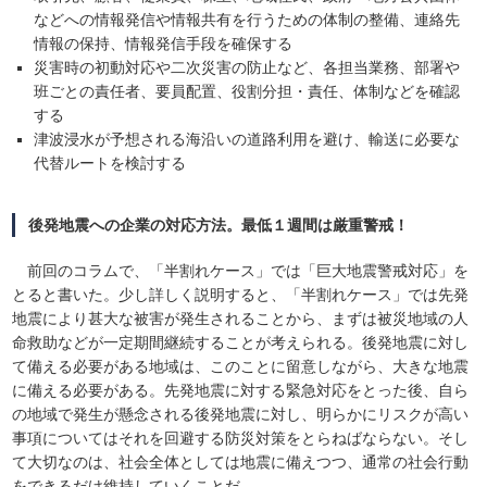
などへの情報発信や情報共有を行うための体制の整備、連絡先
情報の保持、情報発信手段を確保する
災害時の初動対応や二次災害の防止など、各担当業務、部署や
班ごとの責任者、要員配置、役割分担・責任、体制などを確認
する
津波浸水が予想される海沿いの道路利用を避け、輸送に必要な
代替ルートを検討する
後発地震への企業の対応方法。最低１週間は厳重警戒！
前回のコラムで、「半割れケース」では「巨大地震警戒対応」を
とると書いた。少し詳しく説明すると、「半割れケース」では先発
地震により甚大な被害が発生されることから、まずは被災地域の人
命救助などが一定期間継続することが考えられる。後発地震に対し
て備える必要がある地域は、このことに留意しながら、大きな地震
に備える必要がある。先発地震に対する緊急対応をとった後、自ら
の地域で発生が懸念される後発地震に対し、明らかにリスクが高い
事項についてはそれを回避する防災対策をとらねばならない。そし
て大切なのは、社会全体としては地震に備えつつ、通常の社会行動
をできるだけ維持していくことだ。