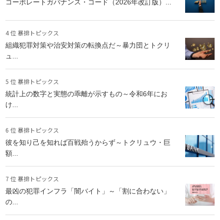
コーポレートガバナンス・コード（2026年改訂版）...
4 位 暴排トピックス
組織犯罪対策や治安対策の転換点だ～暴力団とトクリ
ュ...
5 位 暴排トピックス
統計上の数字と実態の乖離が示すもの～令和6年にお
け...
6 位 暴排トピックス
彼を知り己を知れば百戦殆うからず～トクリュウ・巨
額...
7 位 暴排トピックス
最凶の犯罪インフラ「闇バイト」～「割に合わない」
の...