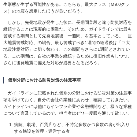
生形態が生ずる可能性がある。こちらも、最大クラス（Ｍ9.0クラ
ス）の地震を想定したほうが良いだろう。
しかし、先発地震が発生した後に、長期間普段と違う防災対応を
継続することは現実的に困難だ。そのため、ガイドラインでは最も
警戒する期間として先発地震後「一週間」を基本としている。「巨
大地震警戒対応」の場合、最も警戒すべき1週間の経過後は「巨大
地震注意対応」に切り替わり、この期間もさらに1週間とされてい
る。この期間は、自社の事業を継続するために復旧作業もしつつ、
さらに後発地震に備えた対応が必要となるだろう。
個別分野における防災対策の注意事項
ガイドラインに記載された個別の分野における防災対策の注意事
項を挙げておく。自分の会社の業種にあわせ、確認しておきたい。
ガイドラインには他にもインフラ企業や金融機関など、様々な業種
について言及しているので、担当者はぜひ一度眼を通して欲しい。
病院、劇場、百貨店など、不特定多数かつ多数の者が出入り
する施設を管理・運営する者