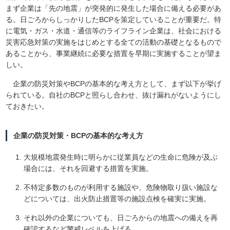
まず企業は「先の地震」が突発的に発生した場合に備える必要があ
る。日ごろからしっかりしたBCPを策定していることが重要だ。特
に電気・ガス・水道・通信等のライフライン企業は、社会における
災害応急対策の実施をはじめとする全ての活動の基礎となるもので
あることから、事業継続に必要な措置を早期に実施することが望ま
しい。
企業の防災対策やBCPの基本的な考え方として、まず以下が挙げ
られている。自社のBCPと照らし合わせ、抜け漏れがないようにし
ておきたい。
企業の防災対策・BCPの基本的な考え方
大規模地震発生時に明らかに従業員などの生命に危険が及ぶ
場合には、それを回避する措置を実施。
不特定多数のものが利用する施設や、危険物取り扱い施設な
どについては、出火防止措置等の施設点検を確実に実施。
それ以外の企業についても、日ごろからの地震への備えを再
確認するなど警戒レベルを上げる