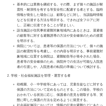
基本的には業務を継続する。その際、まず個々の施設が耐
震性・耐浪性を有する等安全性に配慮する者とする。臨時
情報が発生した場合には、顧客などに対し、当該臨時情報
などを伝達する方法を明示する。できれば全フロアに対
し、正確に伝達できることが望ましい。
該当施設が住民事前避難対象地域内にあるときは、退避後
の顧客等に対する避難誘導の方法や安全確保のための措置
を明示する。
病院については、患者等の保護の方法について、個々の施
設の耐震性等を考慮し、その内容を明示する。事前避難対
象地域に位置する病院は、避難勧告等が発令された場合、
患者等の安全確保のため、病院外での生活が可能な入院患
者の引渡しや、入院患者の転院の準備について検討する。
学校・社会福祉施設を管理・運営する者
幼稚園、小・中学校等にあっては、児童生徒などに対する
保護の方法について定めるものとする。この場合、学校の
おかれている状況に応じ、保護者の意見を聴取する等、実
態に即した保護の方法を定めるように留意する。
社会福祉施設においては、情報の伝達や避難などにあたっ