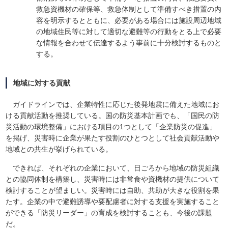
救急資機材の確保等、救急体制として準備すべき措置の内
容を明示するとともに、必要がある場合には施設周辺地域
の地域住民等に対して適切な避難等の行動をとる上で必要
な情報を合わせて伝達するよう事前に十分検討するものと
する。
地域に対する貢献
ガイドラインでは、企業特性に応じた後発地震に備えた地域にお
ける貢献活動を推奨している。国の防災基本計画でも、「国民の防
災活動の環境整備」における項目の1つとして「企業防災の促進」
を掲げ、災害時に企業が果たす役割のひとつとして社会貢献活動や
地域との共生が挙げられている。
できれば、それぞれの企業において、日ごろから地域の防災組織
との協同体制を構築し、災害時には非常食や資機材の提供について
検討することが望ましい。災害時には自助、共助が大きな役割を果
たす。企業の中で避難誘導や要配慮者に対する支援を実施すること
ができる「防災リーダー」の育成を検討することも、今後の課題
だ。