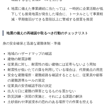
地震に備えた事業継続に当たっては、一時的に企業活動が低
下しても後発地震が発生した場合に、トータルとして事業軽
減・早期復旧ができる普段以上に警戒する措置を推奨
地震の備えの再確認や取るべき行動のチェックリスト
身の安全確保と迅速な避難体制・準備
地域のハザードマップの確認
建物の耐震診断
従業員に対し、耐震性の低い建物には近寄らないよう周知
耐震性が低いたての藻を利用している場合は、代替拠点の用意
安全な避難場所・避難経路を確認するとともに、従業員や顧客
の避難誘導ルールの策定
従業員の安否確認手段の決定
出入り口に避難の障害となるものを置かない
防災訓練・演習の実施と、それによる課題の解決
土砂崩れや津波浸水の恐れのある場所での作業を控える