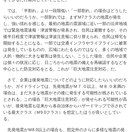
では、「半割れ」より一段階低い「一部割れ」の場合はどうした
らいいのだろうか。一部割れでは、まずＭ7クラスの地震が発生
し、強い揺れを感じる。最初の地震の震源域に近い一部の沿岸地域
では緊急地震速報・津波警報が発表され、住民は避難するが、その
後半日程度で津波警報は津波注意報に切り替えられ、住民は帰宅を
開始することになる。一部では交通インフラやライフラインに被害
は発生しているものの、広域にわたるものではなく、多くの地域で
人的・物的に大きな被害は発生しない。こうした場合、住民や企業
は個々の状況に応じ、日ごろからの地震の備えを再確認するなどを
中心とした防災対応をとる。これが「巨大地震注意対応」だ。
さて、企業は後発地震についてどのように対応したらいいのだろ
うか。ガイドラインでは、先発地震がＭ７.０以上、Ｍ８.０未満の
場合は、まだ大きな地震がその後に発生する可能性が残されている
とされる。この場合「巨大地震注意対応」が発せられる可能性が高
いが、後発地震も従来から各自治体からハザードマップで示されて
いる最大クラス（Ｍ9.0クラス）を想定したほうが良いとしてい
る。
先発地震がＭ8.0以上の場合も、想定外のさらに多様な地震の発