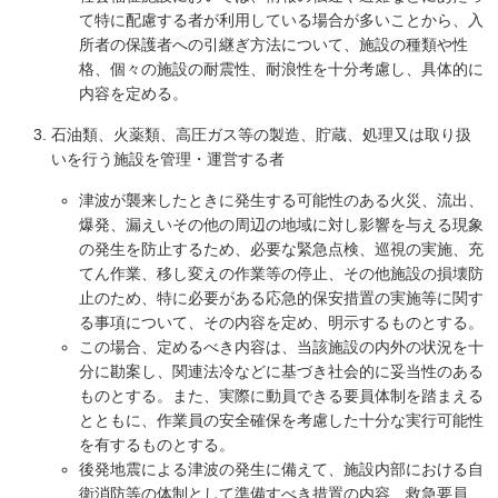
て特に配慮する者が利用している場合が多いことから、入
所者の保護者への引継ぎ方法について、施設の種類や性
格、個々の施設の耐震性、耐浪性を十分考慮し、具体的に
内容を定める。
石油類、火薬類、高圧ガス等の製造、貯蔵、処理又は取り扱
いを行う施設を管理・運営する者
津波が襲来したときに発生する可能性のある火災、流出、
爆発、漏えいその他の周辺の地域に対し影響を与える現象
の発生を防止するため、必要な緊急点検、巡視の実施、充
てん作業、移し変えの作業等の停止、その他施設の損壊防
止のため、特に必要がある応急的保安措置の実施等に関す
る事項について、その内容を定め、明示するものとする。
この場合、定めるべき内容は、当該施設の内外の状況を十
分に勘案し、関連法冷などに基づき社会的に妥当性のある
ものとする。また、実際に動員できる要員体制を踏まえる
とともに、作業員の安全確保を考慮した十分な実行可能性
を有するものとする。
後発地震による津波の発生に備えて、施設内部における自
衛消防等の体制として準備すべき措置の内容、救急要員、