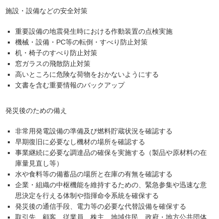
施設・設備などの安全対策
重要設備の地震発生時における作動装置の点検実施
機械・設備・PC等の転倒・すべり防止対策
机・椅子のすべり防止対策
窓ガラスの飛散防止対策
高いところに危険な荷物をおかないようにする
文書を含む重要情報のバックアップ
発災後のための備え
非常用発電設備の準備及び燃料貯蔵状況を確認する
早期復旧に必要なし機材の場所を確認する
事業継続に必要な調達品の確保を実施する（製品や原材料の在
庫量見直し等）
水や食料等の備蓄品の場所と在庫の有無を確認する
企業・組織の中枢機能を維持するための、緊急参集や迅速な意
思決定を行える体制や指揮命令系統を確保する
発災後の通信手段、電力等の必要な代替設備を確保する
取引先、顧客、従業員、株主、地域住民、政府・地方公共団体