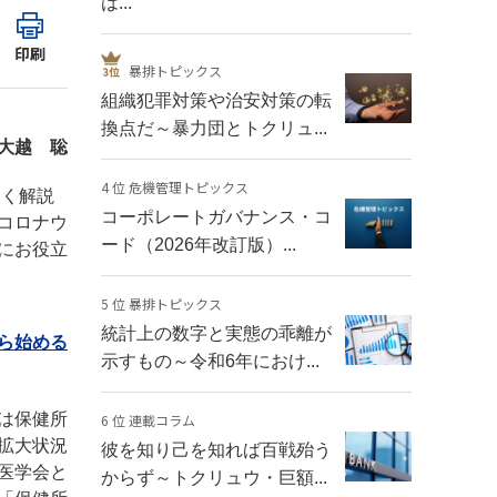
は...
印刷
暴排トピックス
組織犯罪対策や治安対策の転
換点だ～暴力団とトクリュ...
大越 聡
4 位 危機管理トピックス
すく解説
コーポレートガバナンス・コ
コロナウ
ード（2026年改訂版）...
にお役立
5 位 暴排トピックス
統計上の数字と実態の乖離が
ら始める
示すもの～令和6年におけ...
は保健所
6 位 連載コラム
拡大状況
彼を知り己を知れば百戦殆う
医学会と
からず～トクリュウ・巨額...