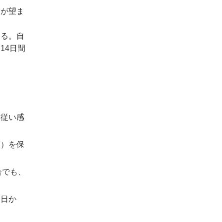
とが望ま
なる。自
14日間
に従い感
ど）を保
合でも、
除日か