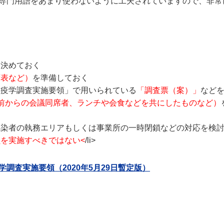
専門用語をあまり使わないように工夫されていますので、非常
め決めておく
席表など）
を準備しておく
的疫学調査実施要領」で用いられている
「調査票（案）」
など
前からの会議同席者、ランチや会食などを共にしたものなど）
感染者の執務エリアもしくは事業所の一時閉鎖などの対応を検
を実施すべきではない<
/li>
調査実施要領（2020年5月29日暫定版）