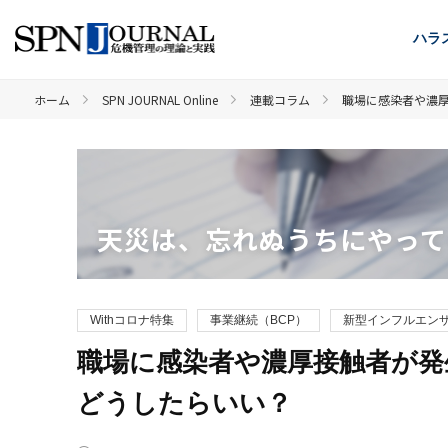
ハラ
ホーム
SPN JOURNAL Online
連載コラム
職場に感染者や濃
天災は、忘れぬうちにやって
Withコロナ特集
事業継続（BCP）
新型インフルエン
職場に感染者や濃厚接触者が発
どうしたらいい？