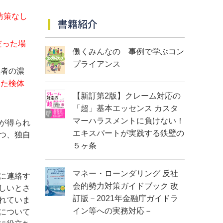
防策なし
書籍紹介
だった場
働くみんなの 事例で学ぶコン
プライアンス
症者の濃
った検体
【新訂第2版】クレーム対応の
「超」基本エッセンス カスタ
マーハラスメントに負けない！
が得られ
エキスパートが実践する鉄壁の
つ、独自
５ヶ条
マネー・ローンダリング 反社
に連絡す
会的勢力対策ガイドブック 改
しいとさ
訂版－2021年金融庁ガイドラ
れていま
イン等への実務対応－
について