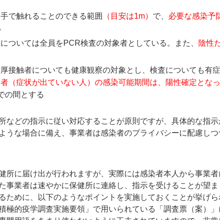
、手で触れることのできる範囲
（目安は1m）
で、
必要な感染予
る
については全員をPCR検査の対象者としている。また、
陰性
濃厚接触者についても健康観察の対象とし、検査についても有
有者（症状が出ていない人）の感染可能期間は、陽性確定とな
での間とする
所などの指示に従い対応することが原則ですが、具体的な指示
ような場合に備え、事業者は感染者のプライバシーに配慮しつ
健所に届け出が行われますが、実際には感染者本人から事業者
た事業者は速やかに保健所に連絡し、指示を受けることが望ま
るために、以下のようなポイントを実施しておくことが挙げら
積極的疫学調査実施要領」で用いられている「調査票（案）」