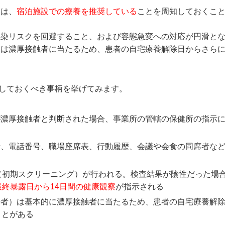
合は、
宿泊施設での療養を推奨している
ことを周知しておくこ
感染リスクを回避すること、および容態急変への対応が円滑と
は濃厚接触者に当たるため、患者の自宅療養解除日からさらに
しておくべき事柄を挙げてみます。
が濃厚接触者と判断された場合、事業所の管轄の保健所の指示
所、電話番号、職場座席表、行動履歴、会議や会食の同席者な
（初期スクリーニング）が行われる。検査結果が陰性だった場
最終暴露日から14日間の健康観察
が指示される
居者）は基本的に濃厚接触者に当たるため、患者の自宅療養解
ことがある