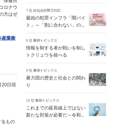
「保健所
コロナウ
7 位 反社会的勢力対応
の方はぜ
最凶の犯罪インフラ「闇バイ
ト」～「割に合わない」の...
本産業衛
8 位 暴排トピックス
情報を制する者が戦いを制し
トクリュウを統べる
9 位 暴排トピックス
暴力団の歴史と社会との関わ
20日現
り
10 位 暴排トピックス
これまでの延長線上ではない
新たな対策が必要だ～令和...
するもの