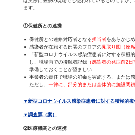
は実際に医療の現場でも使われているものですが、
ます。
①保健所との連携
保健所との連絡対応者となる
担当者
をあらかじ
感染者が在籍する部署のフロアの
見取り図（座
「新型コロナウイルス感染症患者に対する積極
し、職場内での接触者記録
（感染者の発症前2日
準備しておくことが望ましい
事業者の責任で職場の消毒を実施する、または
ただし、
一律に、部分的または全体的に施設閉鎖
▼新型コロナウイルス感染症患者に対する積極的疫学
▼調査票（案）
②医療機関との連携