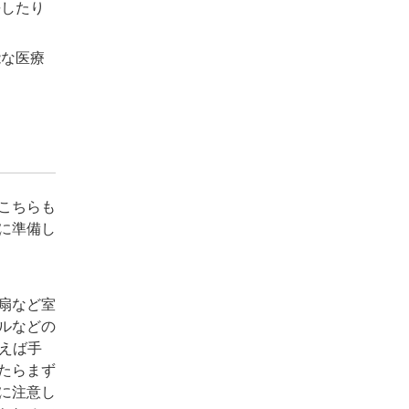
長したり
能な医療
こちらも
に準備し
扇など室
ルなどの
えば手
たらまず
に注意し