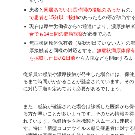
をいう
患者と
同居あるいは長時間の接触のあった
もの
で患者と15分以上接触
のあったもの等が該当す
現在は厚生労働省からの通達により、濃厚接触者
合でも14日間の健康観察
が必要である
無症状病原体保有者（症状が出ていない人）の
厚接触者と同様の対応とする。
無症状病原体保
を採取した日の2日前
から入院などを開始するま
従業員の感染や濃厚接触が発生した場合には、保健
るまで時間がかかることが懸念されています。その
に対応手順を定めておく必要があるでしょう。
また、感染が確認された場合は診断した医師から保
る方が早いことが多いようです。そのため情報を得
れています。保健所や医療機関とスムーズに連携す
す。特に「新型コロナウイルス感染症患者に対する