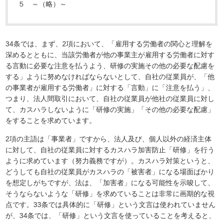
５ ～（略）～
34条では、まず、2項において、「雇用する労働者の関心と理解を
深めるとともに、当該労働者が他の事業主が雇用する労働者に対す
る言動に必要な注意を払うよう、研修の実施その他の必要な配慮を
する」ように努めなければならないとして、自社の従業員が、「他
の事業者が雇用する労働者」に対する「言動」に「注意を払う」、
つまり、法人間取引において、自社の従業員が他社の従業員に対し
て、カスハラしないように「研修の実施」「その他の必要な配慮」
をすることを求めています。
2項の主語は「事業者」ですから、法人及び、個人以外の経済主体
に対して、自社の従業員に対するカスハラ加害防止「研修」を行う
ように求めています（努力義務ですが）。カスハラ対策というと、
どうしても自社の従業員がカスハラの「被害者」になる場面ばかり
を想定しがちですが、法は、「加害者」になる可能性を示唆して、
そうならないような「研修」を求めていることは非常に画期的な視
点です。33条では具体的に「研修」という文言は使われていません
が、34条では、「研修」という文言を使っていることを考えると、