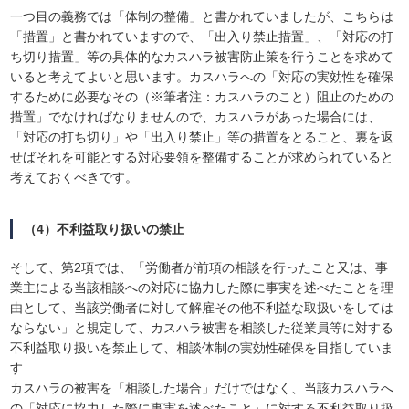
一つ目の義務では「体制の整備」と書かれていましたが、こちらは
「措置」と書かれていますので、「出入り禁止措置」、「対応の打
ち切り措置」等の具体的なカスハラ被害防止策を行うことを求めて
いると考えてよいと思います。カスハラへの「対応の実効性を確保
するために必要なその（※筆者注：カスハラのこと）阻止のための
措置」でなければなりませんので、カスハラがあった場合には、
「対応の打ち切り」や「出入り禁止」等の措置をとること、裏を返
せばそれを可能とする対応要領を整備することが求められていると
考えておくべきです。
（4）不利益取り扱いの禁止
そして、第2項では、「労働者が前項の相談を行ったこと又は、事
業主による当該相談への対応に協力した際に事実を述べたことを理
由として、当該労働者に対して解雇その他不利益な取扱いをしては
ならない」と規定して、カスハラ被害を相談した従業員等に対する
不利益取り扱いを禁止して、相談体制の実効性確保を目指していま
す
カスハラの被害を「相談した場合」だけではなく、当該カスハラへ
の「対応に協力した際に事実を述べたこと」に対する不利益取り扱