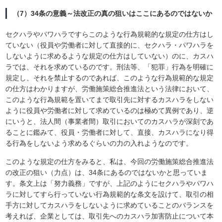
（7）34条の意義～法改正の真の狙いはここにあるのではないか
セクハラやパワハラですらこのような行為規範的な規定の仕方はし
ていない（役員や労働者に対して直接的に、セクハラ・パワハラを
しないように求めるような規定の仕方はしていない）のに、カスハ
ラでは、それを求めているのです。刑法等、「犯罪」行為を明確に
規定し、それを禁止するのであれば、このような行為規範的な規定
の仕方はわかりますが、労働施策総合推進法という法律において、
このような行為規範を置いてまで取引先に対するカスハラをしない
ように役員や労働者に対して求めているのは極めて異例であり、逆
にいうと、法人間（事業者間）取引においてのカスハラが深刻であ
ることに鑑みて、役員・労働者に対して、直接、カスハラになり得
る行為をしないよう求めるぐらいの力の入れようなのです。
このような規定の仕方をみると、私は、今回の労働施策総合推進法
の改正の狙い（力点）は、34条にあるのではないかと思っていま
す。条文上は「努力義務」ですが、上記のようにセクハラやパワハ
ラに対してすら行っていない行為規範的な条文を設けて、取引の相
手方に対してカスハラをしないように求めていることのバランスを
考えれば、企業としては、取引先へのカスハラ加害防止について本