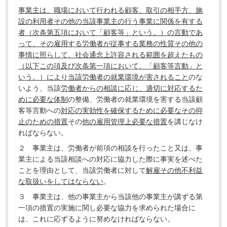
事業主は、職場において行われる顧客、取引の相手方、施
設の利用者その他の当該事業主の行う事業に関係を有する
者（次条第五項において「顧客等」という。）の言動であ
って、その雇用する労働者が従事する業務の性質その他の
事情に照らして、社会通念上許容される範囲を超えたもの
（以下この項及び次条第一項において、「顧客等言動」と
いう。）により当該労働者の就業環境が害されること
のな
いよう、当該
労働者からの相談に応じ、適切に対応するた
めに必要な体制
の整備、労働者の就業環境を害する当該顧
客等言動への
対応の実効性を確保するために必要なその抑
止のための措置
その
他の雇用管理上必要な措置
を講じなけ
ればならない。
２ 事業主は、労働者が前項の相談を行ったこと又は、事
業主による当該相談への対応に協力した際に事実を述べた
ことを理由として、当該労働者に対して
解雇その他不利益
な取扱いをしてはならない
。
３ 事業主は、他の事業主から当該他の事業主が講ずる第
一項の措置の実施に関し必要な協力を求められた場合に
は、これに応ずるように努めなければならない。