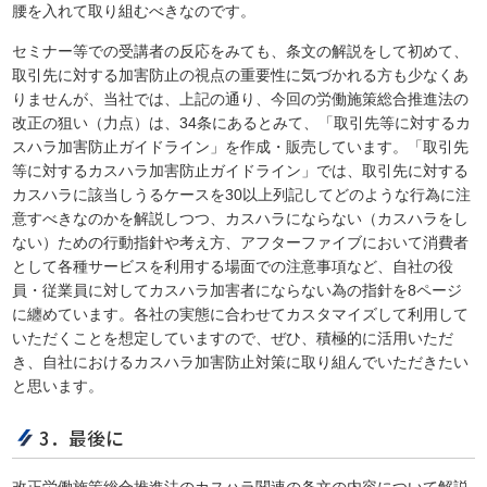
腰を入れて取り組むべきなのです。
セミナー等での受講者の反応をみても、条文の解説をして初めて、
取引先に対する加害防止の視点の重要性に気づかれる方も少なくあ
りませんが、当社では、上記の通り、今回の労働施策総合推進法の
改正の狙い（力点）は、34条にあるとみて、「取引先等に対するカ
スハラ加害防止ガイドライン」を作成・販売しています。「取引先
等に対するカスハラ加害防止ガイドライン」では、取引先に対する
カスハラに該当しうるケースを30以上列記してどのような行為に注
意すべきなのかを解説しつつ、カスハラにならない（カスハラをし
ない）ための行動指針や考え方、アフターファイブにおいて消費者
として各種サービスを利用する場面での注意事項など、自社の役
員・従業員に対してカスハラ加害者にならない為の指針を8ページ
に纏めています。各社の実態に合わせてカスタマイズして利用して
いただくことを想定していますので、ぜひ、積極的に活用いただ
き、自社におけるカスハラ加害防止対策に取り組んでいただきたい
と思います。
3．最後に
改正労働施策総合推進法のカスハラ関連の条文の内容について解説