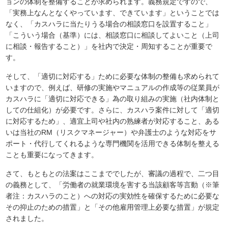
ョンの体制を整備することが求められます。義務規定ですので、
「実務上なんとなくやっています、できています」ということでは
なく、「カスハラに当たりうる場合の相談窓口を設置すること」
「こういう場合（基準）には、相談窓口に相談してよいこと（上司
に相談・報告すること）」を社内で決定・周知することが重要で
す。
そして、「適切に対応する」ために必要な体制の整備も求められて
いますので、例えば、研修の実施やマニュアルの作成等の従業員が
カスハラに「適切に対応できる」為の取り組みの実施（社内体制と
しての仕組化）が必要です。さらに、カスハラ案件に対して「適切
に対応するため」、適宜上司や社内の熟練者が対応すること、ある
いは当社のRM（リスクマネージャー）や弁護士のような対応をサ
ポート・代行してくれるような専門機関を活用できる体制を整える
ことも重要になってきます。
さて、もともとの法案はここまででしたが、審議の過程で、二つ目
の義務として、「労働者の就業環境を害する当該顧客等言動（※筆
者注：カスハラのこと）への対応の実効性を確保するために必要な
その抑止のための措置」と「その他雇用管理上必要な措置」が規定
されました。