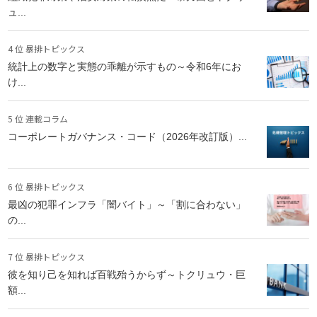
ュ...
4 位 暴排トピックス
統計上の数字と実態の乖離が示すもの～令和6年にお
け...
5 位 連載コラム
コーポレートガバナンス・コード（2026年改訂版）...
6 位 暴排トピックス
最凶の犯罪インフラ「闇バイト」～「割に合わない」
の...
7 位 暴排トピックス
彼を知り己を知れば百戦殆うからず～トクリュウ・巨
額...