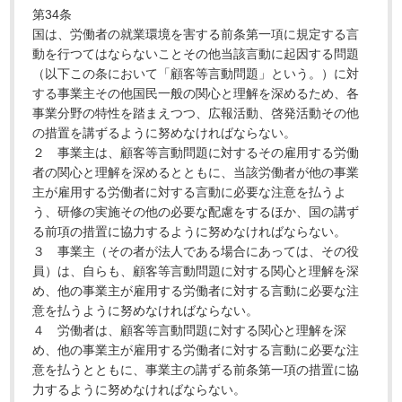
第34条
国は、労働者の就業環境を害する前条第一項に規定する言
動を行つてはならないことその他当該言動に起因する問題
（以下この条において「顧客等言動問題」という。）に対
する事業主その他国民一般の関心と理解を深めるため、各
事業分野の特性を踏まえつつ、広報活動、啓発活動その他
の措置を講ずるように努めなければならない。
２ 事業主は、顧客等言動問題に対するその雇用する労働
者の関心と理解を深めるとともに、当該労働者が他の事業
主が雇用する労働者に対する言動に必要な注意を払うよ
う、研修の実施その他の必要な配慮をするほか、国の講ず
る前項の措置に協力するように努めなければならない。
３ 事業主（その者が法人である場合にあっては、その役
員）は、自らも、顧客等言動問題に対する関心と理解を深
め、他の事業主が雇用する労働者に対する言動に必要な注
意を払うように努めなければならない。
４ 労働者は、顧客等言動問題に対する関心と理解を深
め、他の事業主が雇用する労働者に対する言動に必要な注
意を払うとともに、事業主の講ずる前条第一項の措置に協
力するように努めなければならない。