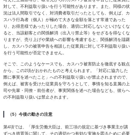
対して、不利益取り扱いを行う可能性があります。また、同様の状
況は法人間取引でなく、対消費者取引だったとしても、例えば、カ
スハラ行為者（個人）が極めて大きな金額を落とす常連であった
り、お得意様であったりした場合、適切に対応しないといけなくな
ると、当該顧客との関係解消（出入り禁止等）をせざるを得なくな
りますが、売り上げや業績への影響を考慮すると、関係解消を躊躇
し、カスハラの被害申告を相談した従業員に対して不利益取り扱い
を行う可能性が否定できません。
そこで、このようなケースでも、カスハラ被害防止を徹底する観点
から、この2項がおかれたものと考えられます。「対応に協力した
際に事実を述べたこと」への不利益取り扱いが禁止されますので、
例えば、被害を受けた従業員を守ろうとして、事情を知る直属の上
司や先輩・同僚・前任者が、事実関係を述べた場合なども、彼らへ
の不利益取り扱いは禁止されます。
（5）今後の動きの注意
第4項では、「厚生労働大臣は、前三項の規定に基づき事業主が講
ずべき措置等に関して、その適切かつ有効な実施を図るために必要