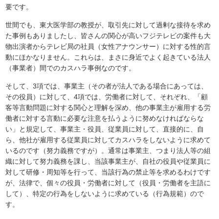
要です。
世間でも、東大医学部の教授が、取引先に対して過剰な接待を求め
た事例もありましたし、皆さんの関心が高いフジテレビの案件も大
物出演者からテレビ局の社員（女性アナウンサー）に対する性的言
動にほかなりません。これらは、まさに身近でよく起きている法人
（事業者）間でのカスハラ事例なのです。
そして、3項では、事業主（その者が法人である場合にあっては、
その役員）に対して、4項では、労働者に対して、それぞれ、「顧
客等言動問題に対する関心と理解を深め、他の事業主が雇用する労
働者に対する言動に必要な注意を払うように努めなければならな
い」と規定して、事業主・役員、従業員に対して、直接的に、自
ら、他社が雇用する従業員に対してカスハラをしないように求めて
いるのです（努力義務ですが）。通常は事業主、つまり法人等の組
織に対して努力義務を課し、当該事業主が、自社の役員や従業員に
対して研修・周知等を行って、当該行為の禁止等を求めるわけです
が、法律で、個々の役員・労働者に対して（役員・労働者を主語に
して）、特定の行為をしないように求めている（行為規範）ので
す。