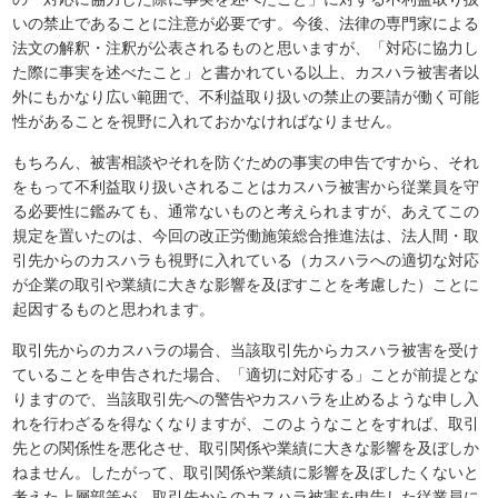
いの禁止であることに注意が必要です。今後、法律の専門家による
法文の解釈・注釈が公表されるものと思いますが、「対応に協力し
た際に事実を述べたこと」と書かれている以上、カスハラ被害者以
外にもかなり広い範囲で、不利益取り扱いの禁止の要請が働く可能
性があることを視野に入れておかなければなりません。
もちろん、被害相談やそれを防ぐための事実の申告ですから、それ
をもって不利益取り扱いされることはカスハラ被害から従業員を守
る必要性に鑑みても、通常ないものと考えられますが、あえてこの
規定を置いたのは、今回の改正労働施策総合推進法は、法人間・取
引先からのカスハラも視野に入れている（カスハラへの適切な対応
が企業の取引や業績に大きな影響を及ぼすことを考慮した）ことに
起因するものと思われます。
取引先からのカスハラの場合、当該取引先からカスハラ被害を受け
ていることを申告された場合、「適切に対応する」ことが前提とな
りますので、当該取引先への警告やカスハラを止めるような申し入
れを行わざるを得なくなりますが、このようなことをすれば、取引
先との関係性を悪化させ、取引関係や業績に大きな影響を及ぼしか
ねません。したがって、取引関係や業績に影響を及ぼしたくないと
考えた上層部等が、取引先からのカスハラ被害を申告した従業員に