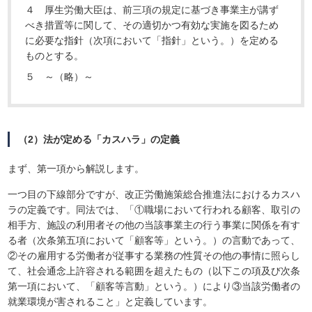
４ 厚生労働大臣は、前三項の規定に基づき事業主が講ず
べき措置等に関して、その適切かつ有効な実施を図るため
に必要な指針（次項において「指針」という。）を定める
ものとする。
５ ～（略）～
（2）法が定める「カスハラ」の定義
まず、第一項から解説します。
一つ目の下線部分ですが、改正労働施策総合推進法におけるカスハ
ラの定義です。同法では、「①職場において行われる顧客、取引の
相手方、施設の利用者その他の当該事業主の行う事業に関係を有す
る者（次条第五項において「顧客等」という。）の言動であって、
②その雇用する労働者が従事する業務の性質その他の事情に照らし
て、社会通念上許容される範囲を超えたもの（以下この項及び次条
第一項において、「顧客等言動」という。）により③当該労働者の
就業環境が害されること」と定義しています。