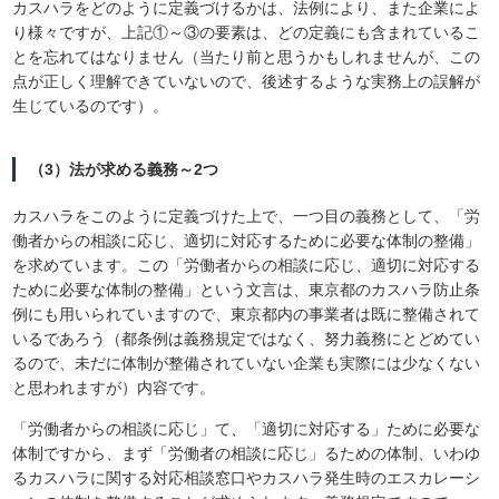
カスハラをどのように定義づけるかは、法例により、また企業によ
り様々ですが、上記①～③の要素は、どの定義にも含まれているこ
とを忘れてはなりません（当たり前と思うかもしれませんが、この
点が正しく理解できていないので、後述するような実務上の誤解が
生じているのです）。
（3）法が求める義務～2つ
カスハラをこのように定義づけた上で、一つ目の義務として、「労
働者からの相談に応じ、適切に対応するために必要な体制の整備」
を求めています。この「労働者からの相談に応じ、適切に対応する
ために必要な体制の整備」という文言は、東京都のカスハラ防止条
例にも用いられていますので、東京都内の事業者は既に整備されて
いるであろう（都条例は義務規定ではなく、努力義務にとどめてい
るので、未だに体制が整備されていない企業も実際には少なくない
と思われますが）内容です。
「労働者からの相談に応じ」て、「適切に対応する」ために必要な
体制ですから、まず「労働者の相談に応じ」るための体制、いわゆ
るカスハラに関する対応相談窓口やカスハラ発生時のエスカレーシ