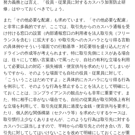
努力義務とは言え、「役員・従業員に対するカスハラ加害防止研
修」はやっておくべきでしょう。
また「その他必要な配慮」も求めています。「その他必要な配慮」
と非常に多義的ですが、ここでは、取引先からのカスハラ通報を受
け付ける窓口の設置（内部通報窓口の利用者を法人取引先（フリー
ランスを含む）に拡大する）や取引先へのカスハラとなり得る言動
の具体例やそういう場面での行動基準・対応要領を盛り込んだガイ
ドラインの作成等が考えられます。特に取引先側にミスがある場合
は、往々にして酷い言葉遣いで罵ったり、自社の有利な立場を利用
して必要以上の対応・損失補填・便宜供与を求めたりしてしまいが
ちですから、そのような場面でも自社の役員・従業員に対して、
「こういうことはだめですよ」と具体的にカスハラになり得る行為
を例示して、そのような行為を禁止することを法人として明確にし
ておくことは、コンプライアンスの観点からも非常に重要です。ま
た、特に相手に非がない場合でも、自社の従業員が取引関係上有利
な立場を利用して、取引先従業員に過度な金銭・便宜供与を要求し
たり、個人的な関係構築（セクハラ等）を求めたりするケースは、
取引慣行上少なくありませんが、このような行為は取引先に対する
カスハラに該当しますので、平時からの取引先との付き合い方、取
引先に対してしてはいけないことを改めて明確にしておくことが重