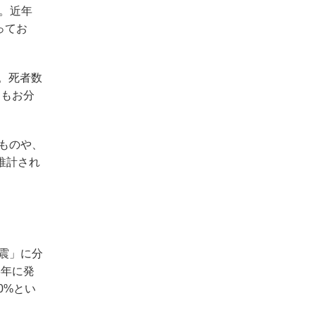
す。近年
ってお
。死者数
らもお分
ものや、
推計され
震」に分
3年に発
0%とい