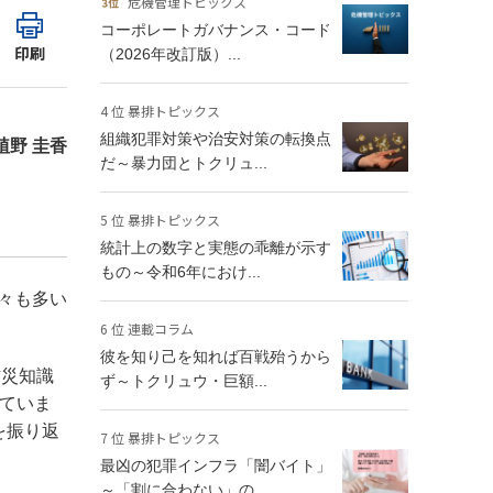
危機管理トピックス
コーポレートガバナンス・コード
印刷
（2026年改訂版）...
4 位 暴排トピックス
組織犯罪対策や治安対策の転換点
植野 圭香
だ～暴力団とトクリュ...
5 位 暴排トピックス
統計上の数字と実態の乖離が示す
もの～令和6年におけ...
々も多い
6 位 連載コラム
彼を知り己を知れば百戦殆うから
防災知識
ず～トクリュウ・巨額...
ていま
を振り返
7 位 暴排トピックス
最凶の犯罪インフラ「闇バイト」
～「割に合わない」の...