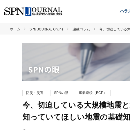
ハラ
ホーム
SPN JOURNAL Online
連載コラム
今、切迫している大
SPNの眼
防災・災害
SPNの眼
事業継続（BCP）
今、切迫している大規模地震と
知っていてほしい地震の基礎知