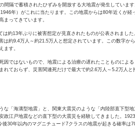
70年の間隔で蓄積されたひずみを開放する大地震が発生していま
1946年）がこれに当たります。この地震からは80年近くが経
高まってきています。
いては約13年ぶりに被害想定が見直されたものが公表されました
害は約9.4万人～約21.5万人と想定されています。この数字か
えます。
死因ではないもので、地震による治療の遅れたことものによる
れておらず、災害関連死だけで最大で約2.6万人～5.2万人と
うな「海溝型地震」と、関東大震災のような「内陸部直下型地
安政江戸地震などの直下型の大震災を経験してきました。192
今後30年以内のマグニチュード7クラスの地震が起きる確率は7