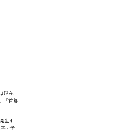
は現在、
」「首都
発生す
数字で予