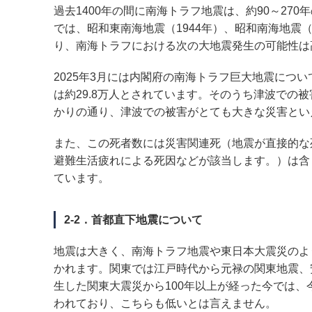
過去1400年の間に南海トラフ地震は、約90～2
では、昭和東南海地震（1944年）、昭和南海地震（
り、南海トラフにおける次の大地震発生の可能性は
2025年3月には内閣府の南海トラフ巨大地震につ
は約29.8万人とされています。そのうち津波での被
かりの通り、津波での被害がとても大きな災害とい
また、この死者数には災害関連死（地震が直接的な
避難生活疲れによる死因などが該当します。）は含ま
ています。
2-2．首都直下地震について
地震は大きく、南海トラフ地震や東日本大震災のよ
かれます。関東では江戸時代から元禄の関東地震、
生した関東大震災から100年以上が経った今では、
われており、こちらも低いとは言えません。