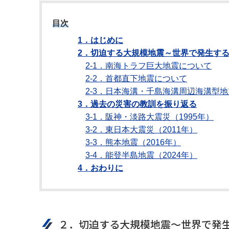
目次
1．はじめに
2．切迫する大規模地震～世界で発生する
2-1．南海トラフ巨大地震について
2-2．首都直下地震について
2-3．日本海溝・千島海溝周辺海溝型
3．過去の災害の教訓を振り返る
3-1．阪神・淡路大震災（1995年）
3-2．東日本大震災（2011年）
3-3．熊本地震（2016年）
3-4．能登半島地震（2024年）
4．おわりに
２．切迫する大規模地震～世界で発生