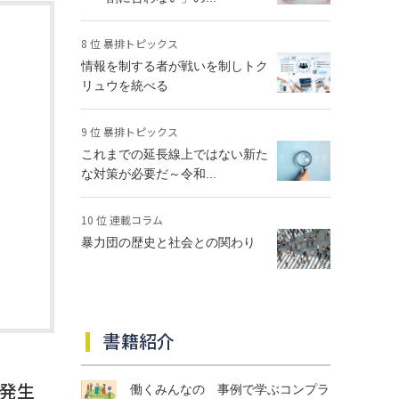
8 位 暴排トピックス
情報を制する者が戦いを制しトク
リュウを統べる
9 位 暴排トピックス
これまでの延長線上ではない新た
な対策が必要だ～令和...
10 位 連載コラム
暴力団の歴史と社会との関わり
書籍紹介
発生
働くみんなの 事例で学ぶコンプラ