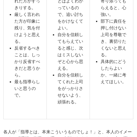
れた方がすっ
とはよくわか
寄り添っても
きりする。
っているの
らえると、心
厳しく言われ
で、追い討ち
強い。
た方が印象に
をかけなくて
部下に責任を
残り、気を付
よい。
押し付けない
けようと思え
自分を信頼し
上司を尊敬で
る。
てもらえてい
き、裏切りた
反省するべき
ると感じ、次
くないと思え
ことは、しっ
はミスしない
る。
かり反省すべ
ぞと心から思
具体的にどう
きだと思うか
える。
したらよい
ら。
自分を信頼し
か、一緒に考
最も指導らし
てくれた上司
えてほしい。
いと思うの
をがっかりさ
で。
せないよう、
頑張れる。
各人が「指導とは、本来こういうものでしょ！」と、本人のイメー