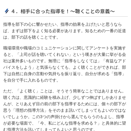
４．相手に合った指導を！～聴くことの意義～
指導を部下の心に響かせたい、指導の効果を上げたいと思うなら
ば、まずは部下をよく知る必要があります。知るための一番の近道
は、部下の話を聴くことです。
職場環境や職場のコミュニケーションに関してアンケートを実施す
ると、「上司が話を聴いてくれない」という嘆きが大量に挙がる会
社は案外多いものです。無理に「指導をしなくては」「有益なアド
バイスをしよう」と気張らなくても、よく聴くことができれば、部
下は自然に自身の言動や気持ちを振り返り、自分が求める「指導」
を自分で手に入れるものです。
ただ、「よく聴く」ことは、そうそう簡単なことではありません。
聴く力は、意識的に経験を積み上げ、少しずつ伸ばすしかありませ
んが、とりあえず目の前の部下を指導するためには、個々の部下が
思う「理想の指導方法」をそのまま訊いてしまってもよいのではな
いでしょうか。この3つの声掛けから選んでもらうのもよし、指導
が必要な場面で、「今、私にどんな指導を求める？」と具体的に望
む指導方法を訊いてしまってもよいと思うのです。