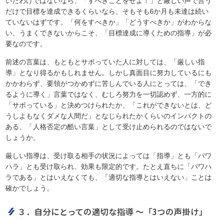
いたわけではないなら、「すべきことをせよ！」と厳しい声で言う
だけで目標を達成できるくらいなら、そもそも6か月も未達は続い
ていないはずです。「何をすべきか」「どうすべきか」がわからな
い、うまくできないからこそ、「目標達成に導くための指導」が必
要なのです。
前述の言葉は、もともとサボっていた人に対しては、「厳しい指
導」となり得るかもしれません。しかし真面目に努力しているにも
かかわらず、要領がつかめずに苦しんでいる人にとっては、「でき
るように導く」言葉ではなく、むしろ努力を一切認めず、一方的に
「サボっている」と決めつけられたか、「これができないとは、ど
うしよもなくダメな人間だ」となじられたかくらいのインパクトの
ある、「人格否定の酷い言葉」として受け止められるのではないで
しょうか。
厳しい指導は、受け取る相手の状況によっては「指導」とも「パワ
ハラ」とも受け取られ、効果も限定的です。たとえ直ちに「パワハ
ラである」とはいえなくても、「適切な指導とはいえない」ことは
確かでしょう。
３．自分にとっての適切な指導 ～「3つの声掛け」