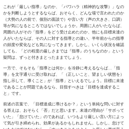
これが「厳しい指導」なのか、「パワハラ（精神的な攻撃）」なの
かを判断しようとするならば、おそらく、どんな場で言われたのか
（大勢の人の前で、個別の面談で）や言い方（声の大きさ、口調）
等が気になるところではないでしょうか。周囲に人がいたならば、
周囲の人がその「指導」をどう受け止めたのか、他にも目標未達の
人がいたならば、その人に対する指導との違い、半年前からの指導
の頻度や変化なども気になってきます。しかし、いくら状況を確認
しても、「どの程度の厳しさまでは『指導』のうちなのか」という
疑問は、ずっと付きまとったままでしょう。
一方で、そもそも「指導とは何か」を冷静に考えるならば…「指
導」を文字通りに受け取れば、「（正しいこと、望ましい状態を）
指し示して、導くこと」が「指導」といえるでしょう。目標に未達
であることが問題であるなら、目指すべきは「目標を達成するこ
と」です。
前述の言葉で、「目標達成に導けるか？」という単純な問いに対す
る答えは、おそらく「否」だと思います。未達の理由が「サボって
いた」「怠けていた」のであれば、いつもより厳しい言い方によっ
て気が引き締められ、効果があるかもしれません。しかし、怠けて