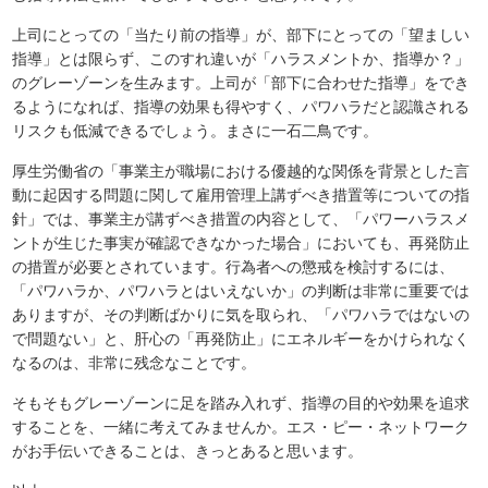
上司にとっての「当たり前の指導」が、部下にとっての「望ましい
指導」とは限らず、このすれ違いが「ハラスメントか、指導か？」
のグレーゾーンを生みます。上司が「部下に合わせた指導」をでき
るようになれば、指導の効果も得やすく、パワハラだと認識される
リスクも低減できるでしょう。まさに一石二鳥です。
厚生労働省の「事業主が職場における優越的な関係を背景とした言
動に起因する問題に関して雇用管理上講ずべき措置等についての指
針」では、事業主が講ずべき措置の内容として、「パワーハラスメ
ントが生じた事実が確認できなかった場合」においても、再発防止
の措置が必要とされています。行為者への懲戒を検討するには、
「パワハラか、パワハラとはいえないか」の判断は非常に重要では
ありますが、その判断ばかりに気を取られ、「パワハラではないの
で問題ない」と、肝心の「再発防止」にエネルギーをかけられなく
なるのは、非常に残念なことです。
そもそもグレーゾーンに足を踏み入れず、指導の目的や効果を追求
することを、一緒に考えてみませんか。エス・ピー・ネットワーク
がお手伝いできることは、きっとあると思います。