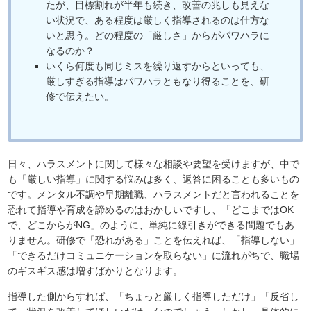
たが、目標割れが半年も続き、改善の兆しも見えな
い状況で、ある程度は厳しく指導されるのは仕方な
いと思う。どの程度の「厳しさ」からがパワハラに
なるのか？
いくら何度も同じミスを繰り返すからといっても、
厳しすぎる指導はパワハラともなり得ることを、研
修で伝えたい。
日々、ハラスメントに関して様々な相談や要望を受けますが、中で
も「厳しい指導」に関する悩みは多く、返答に困ることも多いもの
です。メンタル不調や早期離職、ハラスメントだと言われることを
恐れて指導や育成を諦めるのはおかしいですし、「どこまではOK
で、どこからがNG」のように、単純に線引きができる問題でもあ
りません。研修で「恐れがある」ことを伝えれば、「指導しない」
「できるだけコミュニケーションを取らない」に流れがちで、職場
のギスギス感は増すばかりとなります。
指導した側からすれば、「ちょっと厳しく指導しただけ」「反省し