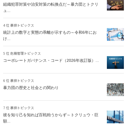
組織犯罪対策や治安対策の転換点だ～暴力団とトクリ
ュ...
4 位 暴排トピックス
統計上の数字と実態の乖離が示すもの～令和6年にお
け...
5 位 危機管理トピックス
コーポレートガバナンス・コード（2026年改訂版）...
6 位 暴排トピックス
暴力団の歴史と社会との関わり
7 位 暴排トピックス
彼を知り己を知れば百戦殆うからず～トクリュウ・巨
額...