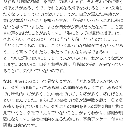
ジする「理想の指導」を選び、力説されます。それぞれに心に響く
指導方法があるようで、それと異なる指導を受けると、つい反発し
たくなってしまうのではないでしょうか。自分が選んだ声掛けが、
実は少数派だったことを知った方が、「指導といったらこれ以外に
ないと思っていました。まさか自分が少数派だったなんて…」と驚
きの声をあげたことがあります。「私にとっての理想の指導」は、
それくらい、その人にとっては「当たり前」だったのでしょう。
「どうしてうちの上司は、こういう真っ当な指導ができないんだろ
う。こう言ってくれたら、私だってすんなり納得できるのに！」
と、つい上司のせいにしてしまう人がいるのも、わかるような気が
します。お互いに、自分と相手が思う「理想の指導」が異なってい
ることに、気付いていないのです。
なお、好みは人によって異なりますが、「どれを選ぶ人が多いか」
は、会社・組織によってある程度の傾向があるようです。ある会社
では圧倒的に①が多く、別の会社では①より②が多く、③はほとん
どいませんでした。さらに別の会社では③が過半数を超え、①と②
が残りを分けていました。会社ごとの傾向を各人の選択理由と共に
見ていくと、各社で「足りていないこと」がよくわかり、課題が明
確になります。自社の傾向を見るためにも、事前アンケート付きの
研修はお勧めです。