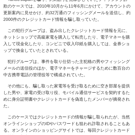
欺のケースでは、2010年10月から11年6月にかけて、アカウントの
更新案内に見せかけ、約32万通のフィッシングメールを送信し、約
2000件のクレジットカード情報を騙し取っていた。
この犯行グループは、盗み出したクレジットカード情報を元に、
ネットショップで高級家電を購入して転売したり、電子マネーを購
入して現金化したり、コンビニで収入印紙を購入しては、金券ショ
ップで換金していたとされている。
犯行グループは、事件を取り仕切った主犯格の男やフィッシング
メールの送信役のほか、電子マネーをチャージするために数百台の
中古携帯電話の管理役等で構成されていた。
その他にも、騙し取った家電等を受け取るために空き部屋を提供
した男や、家電の受け取り役、モバイル通信サービスを契約するた
めに身分証明書やクレジットカードを偽造したメンバーが摘発され
た。
このケースではクレジットカードの情報が騙し取られたが、当然
オンラインショップのIDやパスワードも狙われ詐取されることもあ
る。オンラインのショッピングサイトでは、毎回クレジットカード