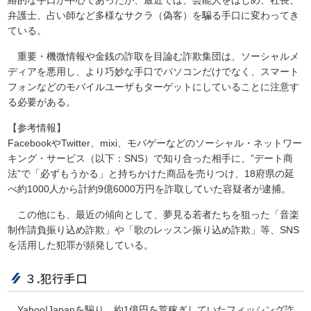
絡的な手口が中心であったが、最近では、芸能人をはじめ、社長、
弁護士、占い師など多様なサクラ（偽客）を騙る手口に変わってき
ている。
重要・機微情報や金銭の詐取を目論む詐欺集団は、ソーシャルメ
ディアを悪用し、より巧妙な手口でパソコンだけでなく、スマート
フォンなどのモバイルユーザもターゲットにしていることに注意す
る必要がある。
【参考情報】
FacebookやTwitter、mixi、モバゲーなどのソーシャル・ネットワー
キング・サービス（以下：SNS）で知り合った相手に、”デート商
法”で「必ずもうかる」と持ちかけた商品を売りつけ、18府県の延
べ約1000人から計約9億6000万円を詐取していた容疑者が逮捕。
この他にも、最近の傾向として、夢見る若者たちを狙った「音楽
制作請負振り込め詐欺」や「歌のレッスン振り込め詐欺」等、SNS
を活用した犯罪が頻発している。
３.犯行手口
Yahoo!Japanを騙り、約1億円を荒稼ぎしていたフィッシング詐