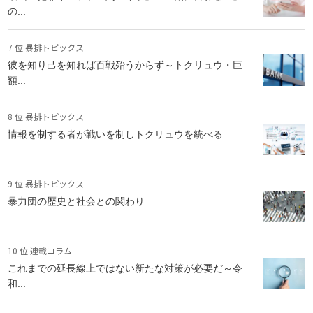
の...
7 位 暴排トピックス
彼を知り己を知れば百戦殆うからず～トクリュウ・巨
額...
8 位 暴排トピックス
情報を制する者が戦いを制しトクリュウを統べる
9 位 暴排トピックス
暴力団の歴史と社会との関わり
10 位 連載コラム
これまでの延長線上ではない新たな対策が必要だ～令
和...