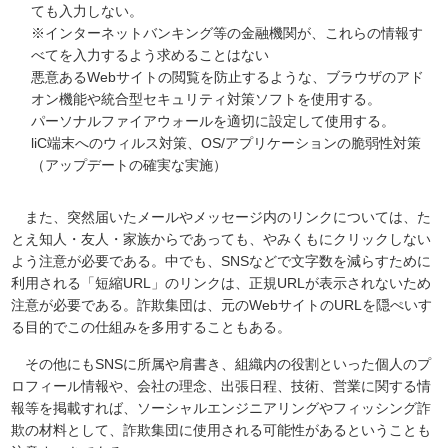
ても入力しない。
※インターネットバンキング等の金融機関が、これらの情報す
べてを入力するよう求めることはない
悪意あるWebサイトの閲覧を防止するような、ブラウザのアド
オン機能や統合型セキュリティ対策ソフトを使用する。
パーソナルファイアウォールを適切に設定して使用する。
liC端末へのウィルス対策、OS/アプリケーションの脆弱性対策
（アップデートの確実な実施）
また、突然届いたメールやメッセージ内のリンクについては、た
とえ知人・友人・家族からであっても、やみくもにクリックしない
よう注意が必要である。中でも、SNSなどで文字数を減らすために
利用される「短縮URL」のリンクは、正規URLが表示されないため
注意が必要である。詐欺集団は、元のWebサイトのURLを隠ぺいす
る目的でこの仕組みを多用することもある。
その他にもSNSに所属や肩書き、組織内の役割といった個人のプ
ロフィール情報や、会社の理念、出張日程、技術、営業に関する情
報等を掲載すれば、ソーシャルエンジニアリングやフィッシング詐
欺の材料として、詐欺集団に使用される可能性があるということも