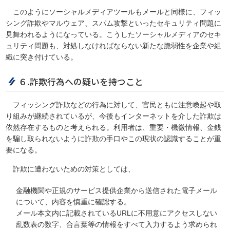
このようにソーシャルメディアツールもメールと同様に、フィッ
シング詐欺やマルウェア、スパム攻撃といったセキュリティ問題に
見舞われるようになっている。こうしたソーシャルメディアのセキ
ュリティ問題も、対処しなければならない新たな脆弱性を企業や組
織に突き付けている。
６.詐欺行為への疑いを持つこと
フィッシング詐欺などの行為に対して、官民ともに注意喚起や取
り組みが継続されているが、今後もインターネットを介した詐欺は
依然存在するものと考えられる。利用者は、重要・機微情報、金銭
を騙し取られないように詐欺の手口やこの現状の認識することが重
要になる。
詐欺に遭わないための対策としては、
金融機関や正規のサービス提供企業から送信された電子メール
について、内容を慎重に確認する。
メール本文内に記載されているURLに不用意にアクセスしない
乱数表の数字、合言葉等の情報をすべて入力するよう求められ