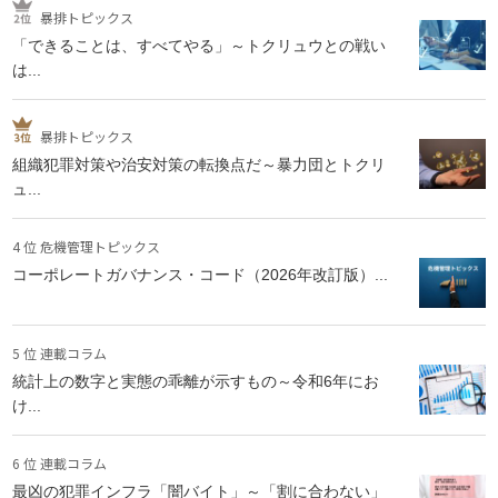
暴排トピックス
「できることは、すべてやる」～トクリュウとの戦い
は...
暴排トピックス
組織犯罪対策や治安対策の転換点だ～暴力団とトクリ
ュ...
4 位 危機管理トピックス
コーポレートガバナンス・コード（2026年改訂版）...
5 位 連載コラム
統計上の数字と実態の乖離が示すもの～令和6年にお
け...
6 位 連載コラム
最凶の犯罪インフラ「闇バイト」～「割に合わない」