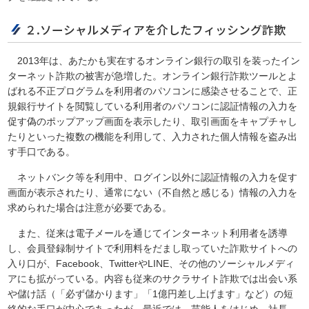
２.ソーシャルメディアを介したフィッシング詐欺
2013年は、あたかも実在するオンライン銀行の取引を装ったイン
ターネット詐欺の被害が急増した。オンライン銀行詐欺ツールとよ
ばれる不正プログラムを利用者のパソコンに感染させることで、正
規銀行サイトを閲覧している利用者のパソコンに認証情報の入力を
促す偽のポップアップ画面を表示したり、取引画面をキャプチャし
たりといった複数の機能を利用して、入力された個人情報を盗み出
す手口である。
ネットバンク等を利用中、ログイン以外に認証情報の入力を促す
画面が表示されたり、通常にない（不自然と感じる）情報の入力を
求められた場合は注意が必要である。
また、従来は電子メールを通じてインターネット利用者を誘導
し、会員登録制サイトで利用料をだまし取っていた詐欺サイトへの
入り口が、Facebook、TwitterやLINE、その他のソーシャルメディ
アにも拡がっている。内容も従来のサクラサイト詐欺では出会い系
や儲け話（「必ず儲かります」「1億円差し上げます」など）の短