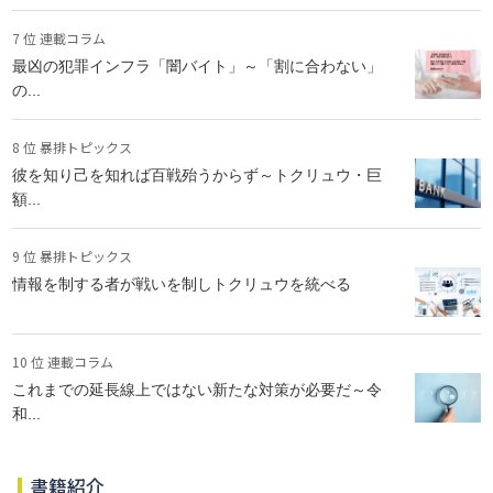
7 位 連載コラム
最凶の犯罪インフラ「闇バイト」～「割に合わない」
の...
8 位 暴排トピックス
彼を知り己を知れば百戦殆うからず～トクリュウ・巨
額...
9 位 暴排トピックス
情報を制する者が戦いを制しトクリュウを統べる
10 位 連載コラム
これまでの延長線上ではない新たな対策が必要だ～令
和...
書籍紹介