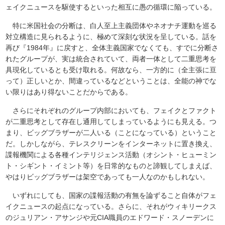
ェイクニュースを駆使するといった相互に愚の循環に陥っている。
特に米国社会の分断は、白人至上主義団体やネオナチ運動を巡る
対立構造に見られるように、極めて深刻な状況を呈している。話を
再び『1984年』に戻すと、全体主義国家でなくても、すでに分断さ
れたグループが、実は統合されていて、両者一体として二重思考を
具現化しているとも受け取れる。何故なら、一方的に（全主張に亘
って）正しいとか、間違っているなどということは、全能の神でな
い限りはあり得ないことだからである。
さらにそれぞれのグループ内部においても、フェイクとファクト
が二重思考として存在し通用してしまっているようにも見える。つ
まり、ビッグブラザーが二人いる（ことになっている）ということ
だ。しかしながら、テレスクリーンをインターネットに置き換え、
諜報機関による各種インテリジェンス活動（オシント・ヒューミン
ト・シギント・イミント等）を日常的なものと諦観してしまえば、
やはりビッグブラザーは架空であっても一人なのかもしれない。
いずれにしても、国家の諜報活動の有無を論ずること自体がフェ
イクニュースの起点になっている。さらに、それがウィキリークス
のジュリアン・アサンジや元CIA職員のエドワード・スノーデンに