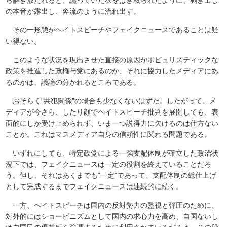
ら解き放たれると、纏っていた衣をはぎ取られたように、剥き出し
の本音が露出し、奔流のように流れ出す。
その一形態がヘイトスピーチやフェイクニュースであることは疑
い得ない。
このような状況を現出させた直接の原因がポピュリスティックな
政策を推進した政権与党にあるのか、それに協力したメディアにあ
るのかは、議論の分かれるところである。
おそらく”共犯関係”の場合も少なくないはずだ。したがって、メ
ディアが今さら、したり顔でヘイトスピーチ批判を展開しても、表
面的にしか受け止められず、いま一つ説得力に欠けるのは仕方ない
ことか。これはマスメディア自身の信頼性に関わる問題である。
いずれにしても、特定政党による一強支配体制が確立した政治状
況下では、フェイクニュースは一定の役割を終えていることだろ
う。但し、それはあくまでも”一定”であって、支配体制の総仕上げ
として完成するまでフェイクニュースは連続的に続く。
一方、ヘイトスピーチは国内の反対勢力の監視と弾圧のために、
対外的にはショービニズムとして国内の求心力を高め、自国ないし