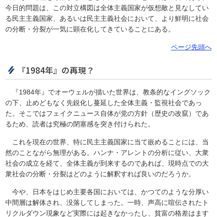
今日的問題は、この対立構図は全体主義国家が仮想敵と見なしてい
る民主主義国家、あるいは民主主義社会において、より鮮明に社会
の分断・分裂が一気に顕在化してきていることにある。
ページ先頭へ
『1984年』の再現？
『1984年』でオーウェルが描いた世界は、教条的なイングソック
の下、止めどもなく先鋭化し蔓延した全体主義・監視社会であっ
た。そこではフェイクニュース自体が党の方針（歴史の改竄）であ
るため、読者は究極の閉塞感を突き付けられた。
これを現在の世界、特に民主主義国家に当て嵌めることには、当
然のことながら無理がある。ハンナ・アレントの分析に従い、大衆
社会の成立を経て、全体主義が到来するのであれば、現時点での大
衆社会の分断・分裂はどのように解釈すれば良いのだろうか。
今や、日本をはじめ主要各国においては、かつてのような分厚い
中間層は解体され、没落してしまった。一時、声高に喧伝されたト
リクルダウン現象など実際には起きなかったし、貧富の格差はます