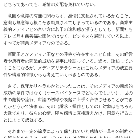
どちらであっても、感情の支配を免れていない。
意図や意識の有無に関わらず、感情に支配されているからこそ、
意識も無意識も根こそぎ動員されてしまっているのである。商業主
義的メディアとの言い方に若干の違和感が漂うとしても、新聞社も
テレビ局も慈善福祉団体ではなく、ビジネスを展開している以上、
すべてが商業メディアなのである。
新聞王とかメディア王などの呼称が存在すること自体、その経営
者や所有者の商業的成功を見事に物語っている。追々、論述してい
くことになるが、メディアリテラシーとはこれらメディアの成立要
件や構造的特徴からも考えていくべきものである。
さて、保守かリベラルかといったことは、そのメディアの商業的
成功の条件ではなく（ケースバイケースでどちらでもよい）、世の
中の趨勢や流行、世論の誘導や喚起に上手く合致させることができ
たかどうかで決まる。その（訴求・操作としての）対象はもちろん
大衆であり、彼らの心情、即ち感情に直接訴えかけ、同意を得るこ
とによって成就する。
それまで一定の節度によって保たれていた感情が一旦その制約か