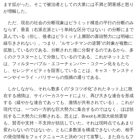
ます拡がった。そこで被治者としての大衆には不満と閉塞感と怒り
が増幅した。
ただ、現在の社会の分断現象はピラミッド構造の平行の分断のみ
ならず、垂直（右派左派という単純な区分ではない）の分断にまで
及んでいる（但し、後者はピラミッド上層部の寡頭勢力には明確に
線引きされない）。つまり、”ルサンチマンの逆襲”の対象が複数に
拡散しているのである。分断された後に分裂するのであるから、多
くのクラスターとして分散しているのである。これがネット上で
は、フィルターバブル・エコーチェンバー・コクーン化をもたら
し、セレンディピティを阻害していることは、キャス・サンスティ
ーンやイーライ・パリサーらの指摘の通りである。
しかしながら、それら数多くの”タコツボ化”されたネット上に散
在する感情は、サイバーカスケードにより、再び大きな連合を形成
する（緩やかな連合であっても、激情が共有されている）。これが
現代では、一つの一方的な巨大勢力に集合するのではなく、ほぼ拮
抗する二大勢力に分断される。思えば、Brexitも米国大統領選挙
も、賛否や支持・不支持が拮抗していた。それは現時点でもあまり
変わらないのではないか。ともに多数派を構成できないため、相手
の発信情報をフェイクニュースと決めつけて攻撃し、また自らもフ