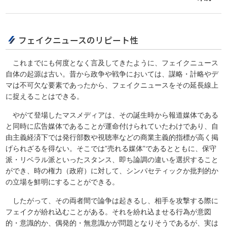
フェイクニュースのリピート性
これまでにも何度となく言及してきたように、フェイクニュース
自体の起源は古い。昔から政争や戦争においては、謀略・計略やデ
マは不可欠な要素であったから、フェイクニュースをその延長線上
に捉えることはできる。
やがて登場したマスメディアは、その誕生時から報道媒体である
と同時に広告媒体であることが運命付けられていたわけであり、自
由主義経済下では発行部数や視聴率などの商業主義的指標が高く掲
げられざるを得ない。そこでは”売れる媒体”であるとともに、保守
派・リベラル派といったスタンス、即ち論調の違いを選択すること
ができ、時の権力（政府）に対して、シンパセティックか批判的か
の立場を鮮明にすることができる。
したがって、その両者間で論争は起きるし、相手を攻撃する際に
フェイクが紛れ込むことがある。それを紛れ込ませる行為が意図
的・意識的か、偶発的・無意識かが問題となりそうであるが、実は