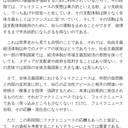
は自国民の優越感を強調するために利用されているだろう。その段
階では、フェイクニュースの実態は暴力的といえる程、より先鋭化
し、でっちあげや捏造へと化していき、その支配体制は限りなく全
体主義もしくはファシズムに近づいていく。そして、その活動は当
該支配体制維持のために、自らの運動を止めることができず、崩壊
するまで半永続的にならざるを得ないのである。
これは世界史から見ても自明のことである。それでは、自由主義
経済体制以外でのメディアの状況はどうであろうか。社会主義国家
や一部の専制国家では、経済体制が市場主義型経済の形態を採って
いても、メディアが支配者や政府を批判することはあり得ない。そ
の意味では前段の全体主義国家と大きな違いは見られない。
さて、全体主義国家におけるフェイクニュースは、外部の仮想敵
と内部の反対派に対して、自己の正当性アピールと相手の間違いや
狡猾さ・横暴さを指弾・強調するために、本来は効果的に発信され
るものだが、それがファクトニュースではなく、フェイクニュース
である（突っ込みどころも少なくない）だけに、フェイクニュース
合戦、その応酬・泥仕合になりやすい。
ただ、この前段階にファクトニュースの応酬もあったと仮定し
て、その過程を考察することもリテラシーにとっては重要である。