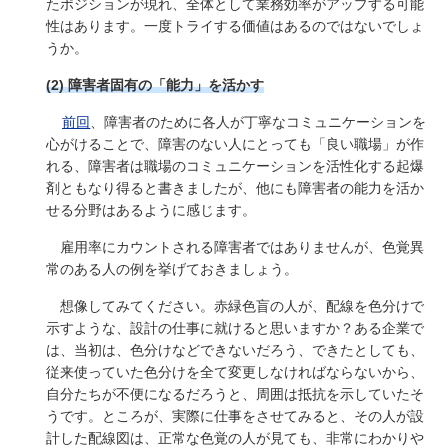
たポジションが現れ、全体として業務効率がアップする可能
性はあります。一度トライする価値はあるのではないでしょ
うか。
(2) 障害者固有の「能力」を活かす
前回
、障害者のために各人が丁寧なコミュニケーションを
心がけることで、障害のない人にとっても「良い職場」が作
れる、障害者は職場のコミュニケーションを活性化する起爆
剤ともなり得ると書きましたが、他にも障害者の能力を活か
せる分野はあるように感じます。
雇用率にカウントされる障害者ではありませんが、色覚異
常のある人の例を挙げておきましょう。
想像してみてください。赤緑色盲の人が、配線を色分けで
示すような、設計の仕事に就けると思いますか？ある企業で
は、当初は、色分けなどできないだろう、できたとしても、
従来使っていた色分けを全て変更しなければならないから、
自分たちが不便になるだろうと、周囲は抵抗を示していたそ
うです。ところが、実際に仕事をさせてみると、その人が設
計した配線図は、正常な色覚の人が見ても、非常にわかりや