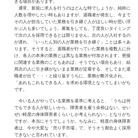
きる場合があります。
通常、新規に求人を行うのはどんな時でしょうか。純粋に
人数を増やしたい時もありますが、退職者が発生し、今まで
その人が担当していた業務を引き継ぐ人がほしい時が思い浮
かぶ人も多いでしょう。募集をしても、丁度良いタイミング
で次の人を採用できるとは限りません。次の人が入社するの
が遅れ、「いったん別の人が業務を引き継ぐ」ことは多々あ
ります。そうすると、退職者が行っていた業務を複数人に分
け、各人の本来の業務とは異なる業務が付加されます。密接
に関連する業務のこともあれば、そうでない場合もあり、結
局次の人に引き継がないまま業務が定着する、そしてまた退
職者が出て・・・と繰り返すうちに、業務が断片化され、
「あれもこれもできる人」を求める環境となってしまいがち
です。
今いる人がやっている業務を基準に考えると、「うちは何
でもできる人が欲しいから、障害者を雇う余裕はない。せい
ぜい軽度の身体障害者くらいしか考えられない」となりがち
ですが、本当にそうでしょうか。ちなみに、軽度の身体障害
者は、今や大変な「売り手市場」で、そうそう都合よく採用
できないと言われています。