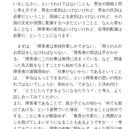
いをしなさい」というわけではないことも、男女や国籍と同
じ考え方です。男女の差別はいけないけれど、男女の区別は
必要だということ、国籍による差別はいけないけれど、その
国の文化や習慣に配慮するべきだということと、なんら変わ
ることなく、障害者の差別はいけないけれど、合理的配慮は
必要だ、ということになります。
まずは、「障害者は単純作業しかできない」「周りの人が
お世話をしなければならない」「障害者の世話は手がかか
る」「障害者にこの仕事は無理に決まっている」など、間違
った先入観をなくすことから始めてみましょう。
障害者の退職理由が、「仕事がないから」であるということ
は、「本当はもっとできるのに」という障害者の思いの現わ
れではないでしょうか。初めから「できない」と決め付け
ず、「どうしたらできるようになるだろう？」と考え、よく
話し合ってみてください。
また、障害者であることで、親が子どもの頃から「何でも助
けてあげる」という姿勢でいた場合、「できることは自分で
する」ことに本人が馴染めず、「教育が大変だ」と周囲がさ
じを投げてしまいそうになることもあるようですが・・・考
えてみてください。障害の有無に関わらず、そんな部下は他