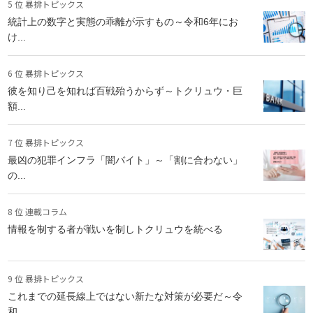
5 位 暴排トピックス
統計上の数字と実態の乖離が示すもの～令和6年にお
け...
6 位 暴排トピックス
彼を知り己を知れば百戦殆うからず～トクリュウ・巨
額...
7 位 暴排トピックス
最凶の犯罪インフラ「闇バイト」～「割に合わない」
の...
8 位 連載コラム
情報を制する者が戦いを制しトクリュウを統べる
9 位 暴排トピックス
これまでの延長線上ではない新たな対策が必要だ～令
和...