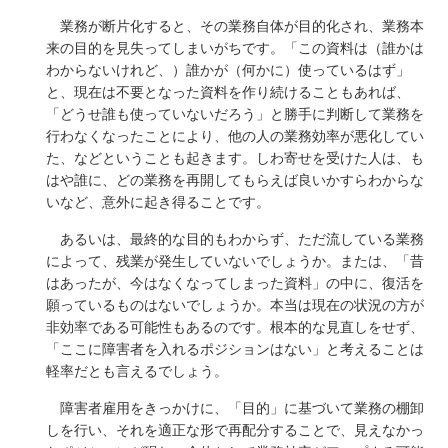
業務が断片化すると、その業務自体が目的化され、業務本
来の目的を見失ってしまいがちです。「この資料は（誰かは
わからないけれど、）誰かが（何かに）使っているはず」
と、現在は不要となった資料を作り続けることもあれば、
「どうせ誰も使っていないだろう」と勝手に判断して業務を
行わなくなったことにより、他の人の業務効率が悪化してい
た、などということも起きます。しわ寄せを受けた人は、も
はや誰に、どの業務を再開してもらえば良いかすらわからな
いなど、意外に起き得ることです。
あるいは、最終的な目的もわからず、ただ流している業務
によって、残業が発生していないでしょうか。または、「昔
はあったが、今はなくなってしまった資料」の中に、復活を
願っているものはないでしょうか。本当は現在の状況の方が
非効率である可能性もあるのです。根本的な見直しをせず、
「ここに障害者を入れるポジションはない」と考えることは
軽率だとも言えるでしょう。
障害者雇用をきっかけに、「目的」に基づいて業務の棚卸
しを行い、それを適正な形で再配分することで、見えなかっ