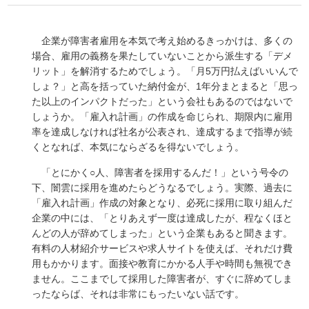
企業が障害者雇用を本気で考え始めるきっかけは、多くの
場合、雇用の義務を果たしていないことから派生する「デメ
リット」を解消するためでしょう。「月5万円払えばいいんで
しょ？」と高を括っていた納付金が、1年分まとまると「思っ
た以上のインパクトだった」という会社もあるのではないで
しょうか。「雇入れ計画」の作成を命じられ、期限内に雇用
率を達成しなければ社名が公表され、達成するまで指導が続
くとなれば、本気にならざるを得ないでしょう。
「とにかく○人、障害者を採用するんだ！」という号令の
下、闇雲に採用を進めたらどうなるでしょう。実際、過去に
「雇入れ計画」作成の対象となり、必死に採用に取り組んだ
企業の中には、「とりあえず一度は達成したが、程なくほと
んどの人が辞めてしまった」という企業もあると聞きます。
有料の人材紹介サービスや求人サイトを使えば、それだけ費
用もかかります。面接や教育にかかる人手や時間も無視でき
ません。ここまでして採用した障害者が、すぐに辞めてしま
ったならば、それは非常にもったいない話です。